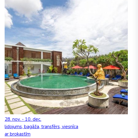
28. nov. - 10. dec.
lidojums, bagāža, transfērs, viesnīca
ar brokastīm