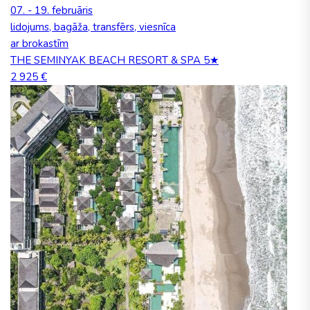
07. - 19. februāris
lidojums, bagāža, transfērs, viesnīca
ar brokastīm
THE SEMINYAK BEACH RESORT & SPA 5★
2 925 €