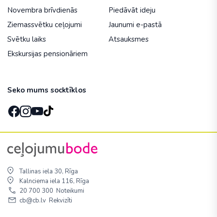
Novembra brīvdienās
Piedāvāt ideju
Ziemassvētku ceļojumi
Jaunumi e-pastā
Svētku laiks
Atsauksmes
Ekskursijas pensionāriem
Seko mums socktīklos
Tallinas iela 30, Rīga
Kalnciema iela 116, Rīga
20 700 300
Noteikumi
cb@cb.lv
Rekvizīti