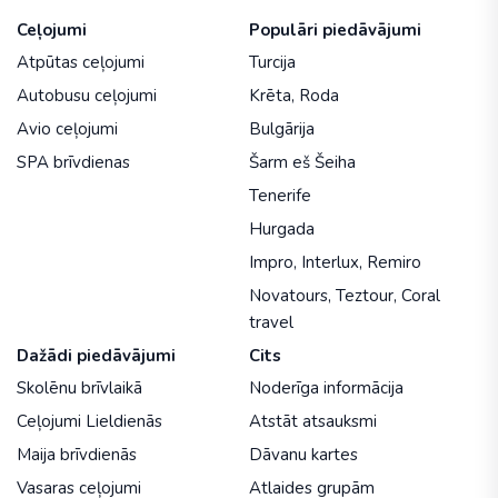
Ceļojumi
Populāri piedāvājumi
Atpūtas ceļojumi
Turcija
Autobusu ceļojumi
Krēta
,
Roda
Avio ceļojumi
Bulgārija
SPA brīvdienas
Šarm eš Šeiha
Tenerife
Hurgada
Impro
,
Interlux
,
Remiro
Novatours
,
Teztour
,
Coral
travel
Dažādi piedāvājumi
Cits
Skolēnu brīvlaikā
Noderīga informācija
Ceļojumi Lieldienās
Atstāt atsauksmi
Maija brīvdienās
Dāvanu kartes
Vasaras ceļojumi
Atlaides grupām