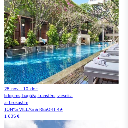
28. nov. - 10. dec.
lidojums, bagāža, transfērs, viesnīca
ar brokastīm
TONYS VILLAS & RESORT 4★
1 635 €