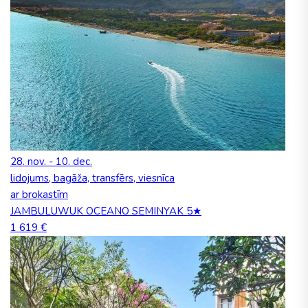
28. nov. - 10. dec.
lidojums, bagāža, transfērs, viesnīca
ar brokastīm
JAMBULUWUK OCEANO SEMINYAK 5★
1 619 €