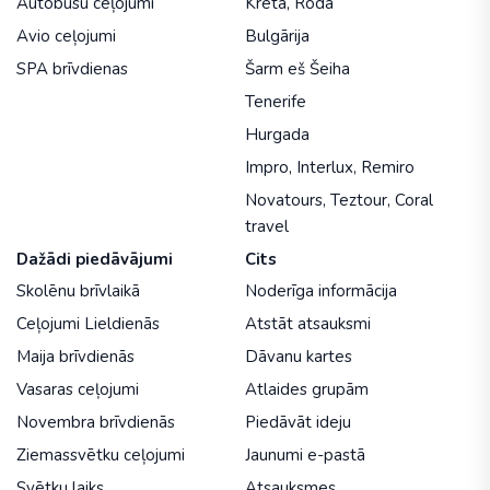
Autobusu ceļojumi
Krēta
,
Roda
Avio ceļojumi
Bulgārija
SPA brīvdienas
Šarm eš Šeiha
Tenerife
Hurgada
Impro
,
Interlux
,
Remiro
Novatours
,
Teztour
,
Coral
travel
Dažādi piedāvājumi
Cits
Skolēnu brīvlaikā
Noderīga informācija
Ceļojumi Lieldienās
Atstāt atsauksmi
Maija brīvdienās
Dāvanu kartes
Vasaras ceļojumi
Atlaides grupām
Novembra brīvdienās
Piedāvāt ideju
Ziemassvētku ceļojumi
Jaunumi e-pastā
Svētku laiks
Atsauksmes