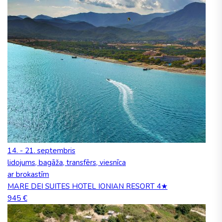
14. - 21. septembris
lidojums, bagāža, transfērs, viesnīca
ar brokastīm
MARE DEI SUITES HOTEL IONIAN RESORT 4★
945 €