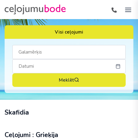
Visi ceļojumi
Meklēt
Skafidia
Ceļojumi : Grieķija