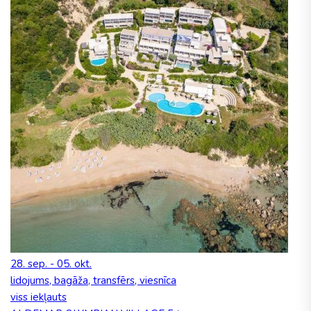
28. sep. - 05. okt.
lidojums, bagāža, transfērs, viesnīca
viss iekļauts