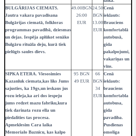
laikā.
BULGĀRIJAS CIEMATS.
49.00BGN
24.50
Cenā
Jautra vakara pavadīsana
26:00
BGN
ieklauts:
Bulgārijas ciematā, folkloras
EUR
13.00
Brauciens
programmas pavadībā, dziesmas
EUR
komfortablā
un dejas. Iespēja aplūkot senāko
autobusā,
Bulgāru rituāla deju, kurā tiek
gida
pielūgts saules dievs.
pakalpojumi,
vakariņas un
vīns.
SIPKA ETERA. Viesosimies
95 BGN
66
Cenā
Kazanluk ciemata,kas liks Jums
49 EUR
BGN
ieklauts:
sajusties, ka 19gs,un ieskaus jus
34
brauciens
rozu ieleja,ka ari dos iespeju
EUR
komfortabla
jums redzet mazu fabriku,kura
autobusa,
tiek darinata rozu ella un
gida
piedalities tas procesa.
pavadiba.
Apmeklesim Cara laika
Pusdienas
Memorialo Baznicu, kas kalpo
omoliga