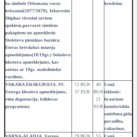
ka simbols Ottomana varas
krodzina.
krissanai(1877/1878). Iekarosim
Shipkas virsotni saviem
spekiem,parvarot simtiem
pakapienu un apmeklesin
Stoletova pieminas baznicu.
Eteras brivdabas muzeja
apmeklejums(18/19gs.) Sokolovo
klostera apmeklejums, kas
saistas ar 19gs. makslinieku
vardiem..
VAKARA EKSKURSIJA. SV.
72 BGN
40
Cenā
Georga klostera apmeklejums,
37 EUR
BGN
ieklauts:
vinu degustacija, folkloras
21
brauciens
programma
EUR
komfortabla
autobusa,gida
pavadiba,
vakarinas.
VARNA-ALADJA. Varnas
79 BGN
55
Cenā