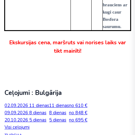
brauciens ar
kugi caur
Bosfora
saurumu.
Ekskursijas cena, maršruts vai norises laiks var
tikt mainīti!
Ceļojumi : Bulgārija
02.09.2026
11 dienas
11 dienas
no 610 €
09.09.2026
8 dienas
8 dienas
no 848 €
20.10.2026
5 dienas
5 dienas
no 695 €
Visi ceļojumi