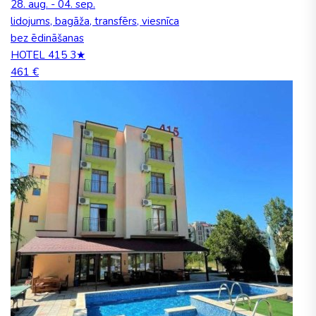
28. aug. - 04. sep.
lidojums, bagāža, transfērs, viesnīca
bez ēdināšanas
HOTEL 415 3★
461 €