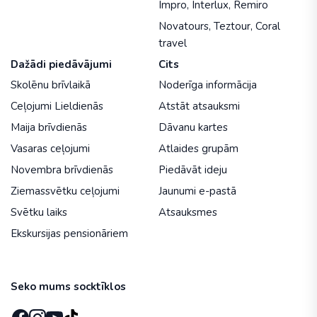
Impro
,
Interlux
,
Remiro
Novatours
,
Teztour
,
Coral
travel
Dažādi piedāvājumi
Cits
Skolēnu brīvlaikā
Noderīga informācija
Ceļojumi Lieldienās
Atstāt atsauksmi
Maija brīvdienās
Dāvanu kartes
Vasaras ceļojumi
Atlaides grupām
Novembra brīvdienās
Piedāvāt ideju
Ziemassvētku ceļojumi
Jaunumi e-pastā
Svētku laiks
Atsauksmes
Ekskursijas pensionāriem
Seko mums socktīklos