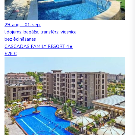
29. aug. - 01. sep.
lidojums, bagāža, transfērs, viesnīca
bez ēdināšanas
CASCADAS FAMILY RESORT 4★
528 €