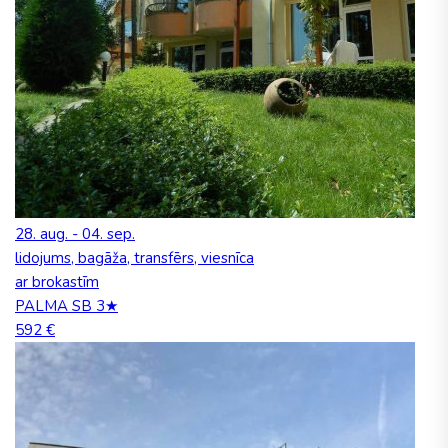
28. aug. - 04. sep.
lidojums, bagāža, transfērs, viesnīca
ar brokastīm
PALMA SB 3★
592 €