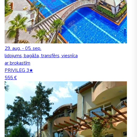
29. aug. - 05. sep.
lidojums, bagāža, transfērs, viesnīca
ar brokastīm
PRIVILEG 3★
555 €