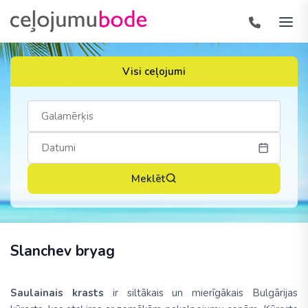
Visi ceļojumi
Meklēt
Slanchev bryag
Saulainais krasts
ir siltākais un mierīgākais Bulgārijas