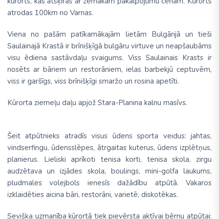
kūrorts, kas atsķiras ar zemākām pakalpojumu cenām. Kūrorts
atrodas 100km no Varnas.
Viena no pašām patīkamākajām lietām Bulgārijā un tieši
Saulainajā Krastā ir brīnišķīgā bulgāru virtuve un neapšaubāms
visu ēdiena sastāvdaļu svaigums. Viss Saulainais Krasts ir
nosēts ar bāriem un restorāniem, ielas barbekjū ceptuvēm,
viss ir garšīgs, viss brīnišķīgi smaržo un rosina apetīti.
Kūrorta ziemeļu daļu apjož Stara-Planina kalnu masīvs.
Šeit atpūtnieks atradīs visus ūdens sporta veidus: jahtas,
vindserfingu, ūdensslēpes, ātrgaitas kuterus, ūdens izplētņus,
planierus. Lieliski aprīkoti tenisa korti, tenisa skola, zirgu
audzētava un izjādes skola, boulings, mini-golfa laukums,
pludmales volejbols ienesīs dažādību atpūtā. Vakaros
izklaidēties aicina bāri, restorāni, varietē, diskotēkas.
Sevišķa uzmanība kūrortā tiek pievērsta aktīvai bērnu atpūtai: