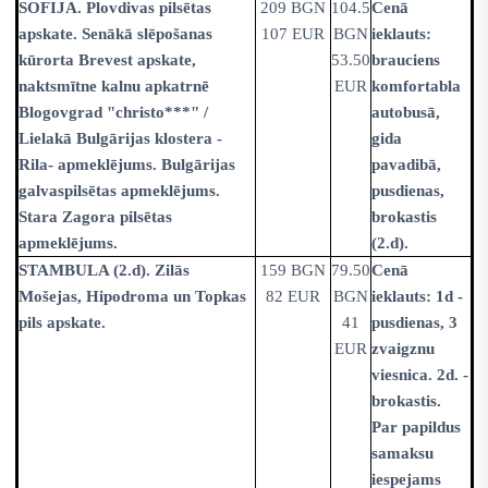
SOFIJA. Plovdivas pilsētas
209 BGN
104.5
Cenā
apskate. Senākā slēpošanas
107 EUR
BGN
ieklauts:
kūrorta Brevest apskate,
53.50
brauciens
naktsmītne kalnu apkatrnē
EUR
komfortabla
Blogovgrad "christo***" /
autobusā,
Lielakā Bulgārijas klostera -
gida
Rila- apmeklējums. Bulgārijas
pavadibā,
galvaspilsētas apmeklējums.
pusdienas,
Stara Zagora pilsētas
brokastis
apmeklējums.
(2.d).
STAMBULA (2.d). Zilās
159 BGN
79.50
Cenā
Mošejas, Hipodroma un Topkas
82 EUR
BGN
ieklauts: 1d -
pils apskate.
41
pusdienas, 3
EUR
zvaigznu
viesnica. 2d. -
brokastis.
Par papildus
samaksu
iespejams