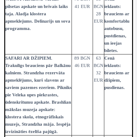
pilsetas apskate un brivais laiks
41 EUR
BGN
ieklauts:
taja. Aladja klostera
28
brauciens ar
apmeklejums. Delinarijs un sova
EUR
komfortablu
programma.
autobusu,
pustdienas,
un ieejas
biletes.
SAFARI AR DŽIPIEM.
89 BGN
63
Cenā
Trakulīgs brauciens pār Balkānu
46 EUR
BGN
ieklauts:
kalniem. Strandzha rezervāta
32
brauciens ar
apmeklējums, kurš slavens ar
EUR
džipiem,
saviem pazemes ezeriem. Pikniks
pusdienas.
pie Veleka upes piekrastes,
ūdenskritumu apskate. Brashlian
mākslas muzeja apskate:
klostera skola, etnogrāfiskais
muzejs, Strandzha māja. Iespēja
izvizināties ēzelīša pajūgā.