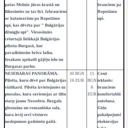
pašas Melnās jūras krastā un
brauciens pa
lūkosimies uz tas līci. Izbrauciens
Ropotāmo
ar katamarānu pa Ropotāmo
upi.
upi, kas dēvēta par " Bulgārijas
džungļu upi". Viesosimies
ceturtajā lielākajā Bulgārijas
pilseta-Burgasā, kur
pavadīsimsim brivo laiku.
Iesakam apskatīt gājēju ielu un
Burgasas parku.
NESEBARAS PANORĀMA.
30 BGN
15
Cenā
Pilsēta, kuru dēvē par Bulgārijas
16 EUR
BGN
ieklauts:
vizītkarti. Pilsēta izvietojusies uz
8
brauciens
pussalas, kura savienojas ar tiltu
EUR
komfortablā
starp jauno Nessebru. Bezgala
autobusa.
gleznaina un romantiska sala,
Gida
kura ievij sevī vēstures
pakalpojumi
noslepumus gadsimtu gaitā.
ekskursijas