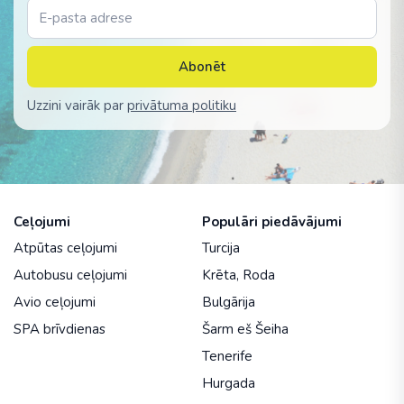
Abonēt
Uzzini vairāk par
privātuma politiku
Ceļojumi
Populāri piedāvājumi
Atpūtas ceļojumi
Turcija
Autobusu ceļojumi
Krēta
,
Roda
Avio ceļojumi
Bulgārija
SPA brīvdienas
Šarm eš Šeiha
Tenerife
Hurgada