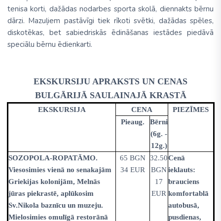
tenisa korti, dažādas nodarbes sporta skolā, diennakts bērnu
dārzi. Mazuļiem pastāvīgi tiek rīkoti svētki, dažādas spēles,
diskotēkas, bet sabiedriskās ēdināšanas iestādes piedāvā
speciālu bērnu ēdienkarti.
EKSKURSIJU APRAKSTS UN CENAS
BULGĀRIJĀ SAULAINAJĀ KRASTĀ
EKSKURSIJA
CENA
PIEZĪMES
Pieaug.
Bērni
(6g. -
12g.)
SOZOPOLA-ROPATĀMO.
65 BGN
32.50
Cenā
Viesosimies vienā no senakajām
34 EUR
BGN
ieklauts:
Griekijas kolonijām, Melnās
17
brauciens
jūras piekrastē, aplūkosim
EUR
komfortablā
Sv.Nikola baznīcu un muzeju.
autobusā,
Mielosimies omulīgā restorānā
pusdienas,