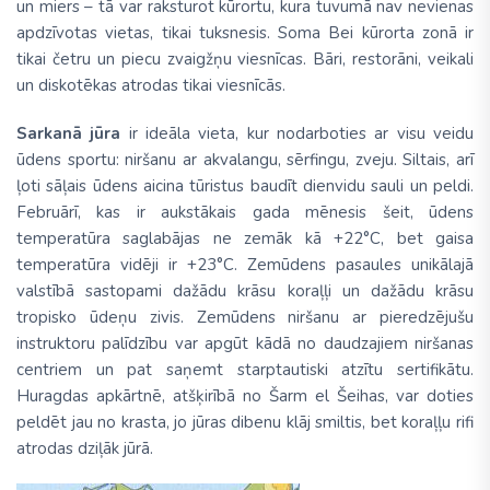
un miers – tā var raksturot kūrortu, kura tuvumā nav nevienas
apdzīvotas vietas, tikai tuksnesis. Soma Bei kūrorta zonā ir
tikai četru un piecu zvaigžņu viesnīcas. Bāri, restorāni, veikali
un diskotēkas atrodas tikai viesnīcās.
Sarkanā jūra
ir ideāla vieta, kur nodarboties ar visu veidu
ūdens sportu: niršanu ar akvalangu, sērfingu, zveju. Siltais, arī
ļoti sāļais ūdens aicina tūristus baudīt dienvidu sauli un peldi.
Februārī, kas ir aukstākais gada mēnesis šeit, ūdens
temperatūra saglabājas ne zemāk kā +22°C, bet gaisa
temperatūra vidēji ir +23°C. Zemūdens pasaules unikālajā
valstībā sastopami dažādu krāsu koraļļi un dažādu krāsu
tropisko ūdeņu zivis. Zemūdens niršanu ar pieredzējušu
instruktoru palīdzību var apgūt kādā no daudzajiem niršanas
centriem un pat saņemt starptautiski atzītu sertifikātu.
Huragdas apkārtnē, atšķirībā no Šarm el Šeihas, var doties
peldēt jau no krasta, jo jūras dibenu klāj smiltis, bet koraļļu rifi
atrodas dziļāk jūrā.