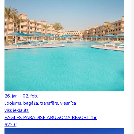
26. jan. - 02. feb.
lidojums, bagāža, transfērs, viesnīca
viss iekļauts
EAGLES PARADISE ABU SOMA RESORT 4★
623 €