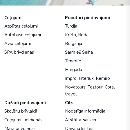
Ceļojumi
Populāri piedāvājumi
Atpūtas ceļojumi
Turcija
Autobusu ceļojumi
Krēta
,
Roda
Avio ceļojumi
Bulgārija
SPA brīvdienas
Šarm eš Šeiha
Tenerife
Hurgada
Impro
,
Interlux
,
Remiro
Novatours
,
Teztour
,
Coral
travel
Dažādi piedāvājumi
Cits
Skolēnu brīvlaikā
Noderīga informācija
Ceļojumi Lieldienās
Atstāt atsauksmi
Maija brīvdienās
Dāvanu kartes