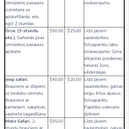
zemūdens pasaules
noskaņojumu.
izzināšana un
apskatīšanās, eks.
ilgst 2 stundas.
Orca. (3-stundu
$50,00
$25,00
Līdzi jāņem:
eks.)
, Sarkanās jūras
saulesbrilles,
zemūdens pasaules
fotoaparātu, labu
apskate.
noskaņojumu. Cena
iekļautas pusdienas,
tanuras šovs,
vēderdejas.
Jeep safari.
$40,00
$20,00
Līdzi jāņem:
Brauciens ar džipiem
saulesbrilles, galvas
uz beduīnu ciematu.
segu, ērtus apavus,
Brauciens ar
fotoaparātu.
kamieļiem, vakariņas,
Papildus izdevumi:
saulrieta sagaidīšana.
dzērieni
Moto Safari.
2-
$55,00
Līdzi jāņem:
stundu brauciens ar
saulesbrilles, galvas