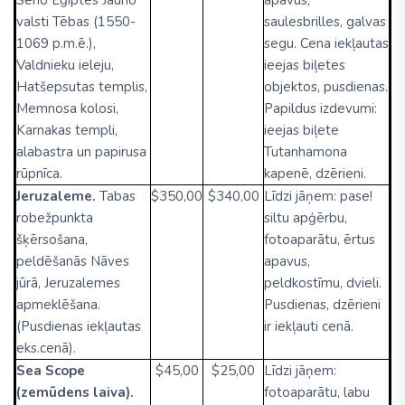
Seno Ēģiptes Jauno
apavus,
valsti Tēbas (1550-
saulesbrilles, galvas
1069 p.m.ē.),
segu. Cena iekļautas
Valdnieku ieleju,
ieejas biļetes
Hatšepsutas templis,
objektos, pusdienas.
Memnosa kolosi,
Papildus izdevumi:
Karnakas templi,
ieejas biļete
alabastra un papirusa
Tutanhamona
rūpnīca.
kapenē, dzērieni.
Jeruzaleme.
Tabas
$350,00
$340,00
Līdzi jāņem: pase!
robežpunkta
siltu apģērbu,
šķērsošana,
fotoaparātu, ērtus
peldēšanās Nāves
apavus,
jūrā, Jeruzalemes
peldkostīmu, dvieli.
apmeklēšana.
Pusdienas, dzērieni
(Pusdienas iekļautas
ir iekļauti cenā.
eks.cenā).
Sea Scope
$45,00
$25,00
Līdzi jāņem:
(zemūdens laiva).
fotoaparātu, labu