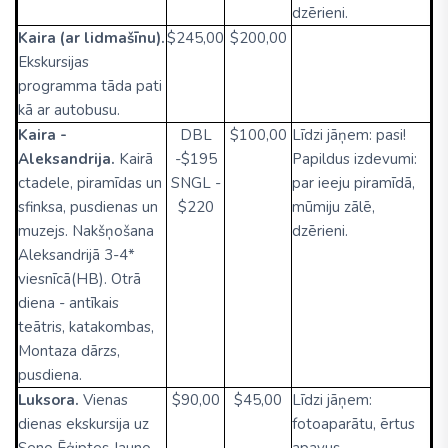
dzērieni.
Kaira (ar lidmašīnu).
$245,00
$200,00
Ekskursijas
programma tāda pati
kā ar autobusu.
Kaira -
DBL
$100,00
Līdzi jāņem: pasi!
Aleksandrija.
Kairā
-$195
Papildus izdevumi:
ctadele, piramīdas un
SNGL -
par ieeju piramīdā,
sfinksa, pusdienas un
$220
mūmiju zālē,
muzejs. Nakšņošana
dzērieni.
Aleksandrijā 3-4*
viesnīcā(HB). Otrā
diena - antīkais
teātris, katakombas,
Montaza dārzs,
pusdiena.
Luksora.
Vienas
$90,00
$45,00
Līdzi jāņem:
dienas ekskursija uz
fotoaparātu, ērtus