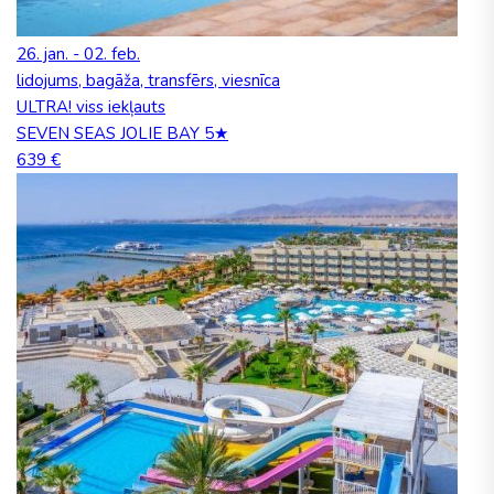
26. jan. - 02. feb.
lidojums, bagāža, transfērs, viesnīca
ULTRA! viss iekļauts
SEVEN SEAS JOLIE BAY 5★
639 €