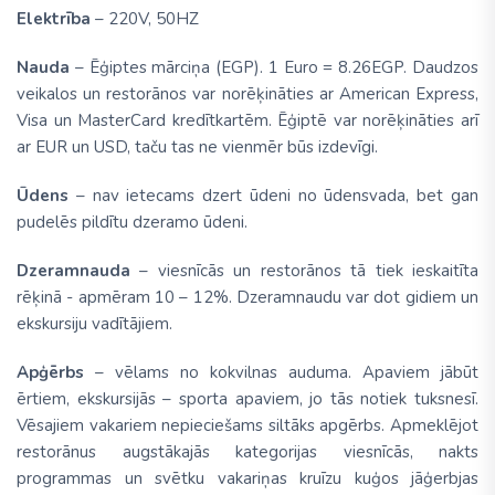
Elektrība
– 220V, 50HZ
Nauda
– Ēģiptes mārciņa (EGP). 1 Euro = 8.26EGP. Daudzos
veikalos un restorānos var norēķināties ar American Express,
Visa un MasterCard kredītkartēm. Ēģiptē var norēķināties arī
ar EUR un USD, taču tas ne vienmēr būs izdevīgi.
Ūdens
– nav ietecams dzert ūdeni no ūdensvada, bet gan
pudelēs pildītu dzeramo ūdeni.
Dzeramnauda
– viesnīcās un restorānos tā tiek ieskaitīta
rēķinā - apmēram 10 – 12%. Dzeramnaudu var dot gidiem un
ekskursiju vadītājiem.
Apģērbs
– vēlams no kokvilnas auduma. Apaviem jābūt
ērtiem, ekskursijās – sporta apaviem, jo tās notiek tuksnesī.
Vēsajiem vakariem nepieciešams siltāks apgērbs. Apmeklējot
restorānus augstākajās kategorijas viesnīcās, nakts
programmas un svētku vakariņas kruīzu kuģos jāģerbjas