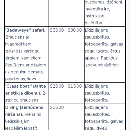
pusdienas, dzērieni,
inventāra īre,
instruktoru
palīdzība.
'Badawaya'' safari.
$55,00
$30,00
Līdzi jāņem:
Brauciens ar
saulesbrilles,
kvadracikliem,
fotoaparātu, galvas
tuksneša kartingu,
segu, lakatu, ērtus
zirgiem, kamieļiem,
apavus. Papildus
ēzelīšiem, ar džipiem
izdevumi: dzērieni
uz beduīnu ciematu,
pusdienas, šovs.
'Glass boat'' (Jahta
$25,00
$15,00
Līdzi jāņem:
ar stikla dibenu).
2-
saulesbrilles,
stundu brauciens
fotoaparātu.
Diving (zemūdens
$55,00
Līdzi jāņem:
niršana).
Viena no
saulesbrilles,
lieliskākajām
fotoaparātu, galvas
iespējām iepazīt
segu, dvieli,