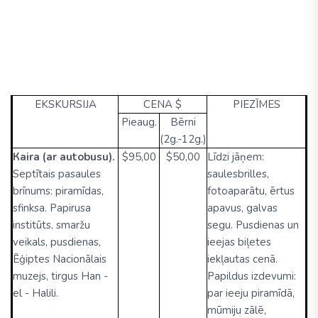
EKSKURSIJA
CENA $
PIEZĪMES
Pieaug.
Bērni
(2g.-12g.)
Кaira (ar autobusu).
$95,00
$50,00
Līdzi jāņem:
Septītais pasaules
saulesbrilles,
brīnums: piramīdas,
fotoaparātu, ērtus
sfinksa. Papirusa
apavus, galvas
institūts, smaržu
segu. Pusdienas un
veikals, pusdienas,
ieejas biļetes
Ēģiptes Nacionālais
iekļautas cenā.
muzejs, tirgus Han -
Papildus izdevumi:
el - Halili.
par ieeju piramīdā,
mūmiju zālē,