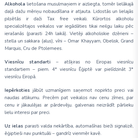
Alkohola
lietošana musulmaņiem ir aizliegta, tomēr lielākajā
daļā dažu mēriņu nobaudīšana ir atļauta. Lidostās un lielajās
pilsētās ir daži Tax free veikali. Kūrortos alkoholu
specializētajos veikalos var iegādāties tikai neilgu laiku pēc
ierašanās (parasti 24h laikā). Vietēji alkoholiskie dzērieni –
stella un sakkara (alus), vīni – Omar Khayyam, Obelisk, Grand
Marquis, Cru de Ptolemees.
Viesnīcu standarti
– atšķiras no Eiropas viesnīcu
standartiem – piem. 4* viesnīcu Ēģiptē var pielīdzināt 3*
viesnīcu Eiropā.
Iepērkoties
jābūt uzmanīgiem saņemot nopirkto preci vai
naudas atlikumu. Precēm pat veikalos nav cenu zīmes, par
cenu ir jākaulējas ar pārdevēju. galvenais neizrādīt pārlieku
lielu interesi par preci.
Uz ielas
parasti valda nekārtība, automašīnas bieži signalizē,
ēģiptieši nav punktuāli – gandrīz vienmēr kavē.