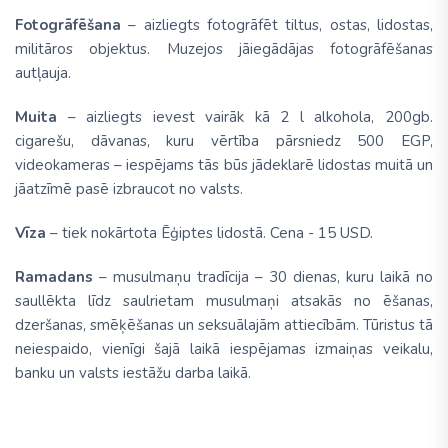
Fotogrāfēšana
– aizliegts fotogrāfēt tiltus, ostas, lidostas,
militāros objektus. Muzejos jāiegādājas fotogrāfēšanas
autļauja.
Muita
– aizliegts ievest vairāk kā 2 l alkohola, 200gb.
cigarešu, dāvanas, kuru vērtība pārsniedz 500 EGP,
videokameras – iespējams tās būs jādeklarē lidostas muitā un
jāatzīmē pasē izbraucot no valsts.
Vīza
– tiek nokārtota Ēģiptes lidostā. Cena - 15 USD.
Ramadans
– musulmaņu tradīcija – 30 dienas, kuru laikā no
saullēkta līdz saulrietam musulmaņi atsakās no ēšanas,
dzeršanas, smēķēšanas un seksuālajām attiecībām. Tūristus tā
neiespaido, vienīgi šajā laikā iespējamas izmaiņas veikalu,
banku un valsts iestāžu darba laikā.