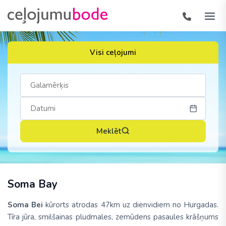
Visi ceļojumi
Meklēt
Soma Bay
Soma Bei
kūrorts atrodas 47km uz dienvidiem no Hurgadas.
Tīra jūra, smilšainas pludmales, zemūdens pasaules krāšņums