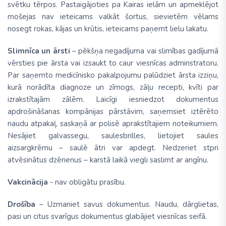
svētku tērpos. Pastaigājoties pa Kairas ielām un apmeklējot
mošejas nav ieteicams valkāt šortus, sievietēm vēlams
nosegt rokas, kājas un krūtis, ieteicams paņemt lielu lakatu.
Slimnīca un ārsti
– pēkšņa negadījuma vai slimības gadījumā
vērsties pie ārsta vai izsaukt to caur viesnīcas adminstratoru.
Par saņemto medicīnisko pakalpojumu palūdziet ārsta izziņu,
kurā norādīta diagnoze un zīmogs, zāļu recepti, kvīti par
izrakstītajām zālēm. Laicīgi iesniedzot dokumentus
apdrošināšanas kompānijas pārstāvim, saņemsiet iztērēto
naudu atpakaļ, saskaņā ar polisē aprakstītajiem noteikumiem.
Nesājiet galvassegu, saulesbrilles, lietojiet saules
aizsargkrēmu – saulē ātri var apdegt. Nedzeriet stpri
atvēsinātus dzērienus – karstā laikā viegli saslimt ar angīnu.
Vakcinācija
- nav obligātu prasību.
Drošība
– Uzmaniet savus dokumentus. Naudu, dārglietas,
pasi un citus svarīgus dokumentus glabājiet viesnīcas seifā.