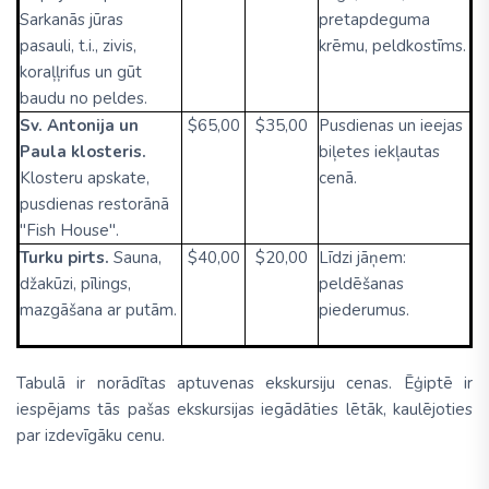
Sarkanās jūras
pretapdeguma
pasauli, t.i., zivis,
krēmu, peldkostīms.
koraļļrifus un gūt
baudu no peldes.
Sv. Antonija un
$65,00
$35,00
Pusdienas un ieejas
Paula klosteris.
biļetes iekļautas
Klosteru apskate,
cenā.
pusdienas restorānā
"Fish House".
Turku pirts.
Sauna,
$40,00
$20,00
Līdzi jāņem:
džakūzi, pīlings,
peldēšanas
mazgāšana ar putām.
piederumus.
Tabulā ir norādītas aptuvenas ekskursiju cenas. Ēģiptē ir
iespējams tās pašas ekskursijas iegādāties lētāk, kaulējoties
par izdevīgāku cenu.