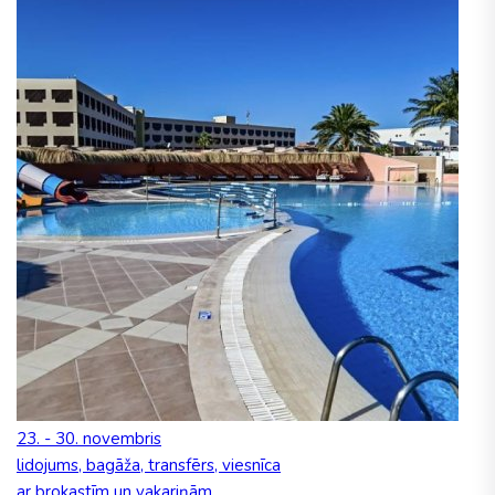
23. - 30. novembris
lidojums, bagāža, transfērs, viesnīca
ar brokastīm un vakariņām