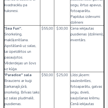
kvadraciklu pa
segu, ērtus apavus,
tuksnesi.
fotoaparātu.
Papildus izdevumi:
dzērieni
'Sea Fun''.
$55,00
$30,00
Cena iekļautas
Snorkeling,
pusdienas (dzērieni),
makšķerēšana.
inventārs.
Apstāšanā uz salas,
lai izpeldētos un
pasauļotos.
Vēderdejas un šovs
uz kūģa.
'Paradise'' sala
$50,00
$25,00
Līdzi jāņem:
Brauciens ar kuģi
saulesbrilles,
Sarkanajā jūrā,
fotoaparātu, galvas
snorkelig. Brīvais laiks
segu, dvieli,
uz salas pludmalē,
sauļošanas krēmu.
pusdienas.
Cenā iekļautas