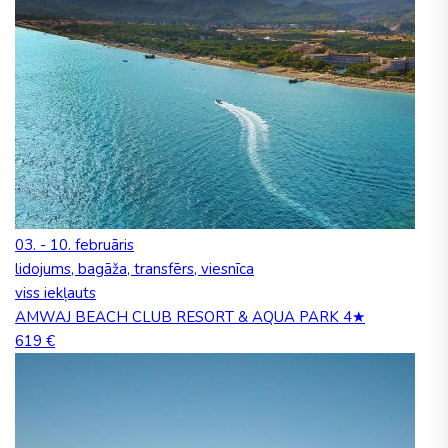
03. - 10. februāris
lidojums, bagāža, transfērs, viesnīca
viss iekļauts
AMWAJ BEACH CLUB RESORT & AQUA PARK 4★
619 €