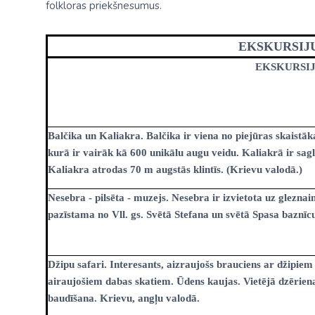
folkloras priekšnesumus.
Palīdzība ārkārtas situācijās
Horvātija
Nīderla
Grieķija: Roda
Dānija
Spānija: Barselo
Monako
BALTA ceļojumu apdrošināšana
EKSKURSIJU
Gruzija: Batumi
Francija
Spānija: Malaga
Portugāle
Anketas vīzu noformēšanai
EKSKURSI
Itālija: Kalabrija
Grieķija
Spānija: Maljorka
Rumānija
Lidojumu atcelšana un kavēšanās
Itālija: Sardīnija
Gruzija
Tenerife
Somija
Auto noma
Itālija: Sicīlija
Horvātija
TURCIJA
Spānija
Balčika un Kaliakra. Balčika ir viena no piejūras skaist
kurā ir vairāk kā 600 unikālu augu veidu. Kaliakrā ir sag
Kipra
Islande
Turcija PREMIU
Šveice
Kaliakra atrodas 70 m augstās klintīs. (Krievu valodā.)
Madeira
Itālija
Turcija: Bodruma
Turcija
Nesebra - pilsēta - muzejs. Nesebra ir izvietota uz gleznai
pazīstama no Vll. gs. Svētā Stefana un svētā Spasa baznī
Kipra
Vācija
Džipu safari. Interesants, aizraujošs brauciens ar džipiem
airaujošiem dabas skatiem. Ūdens kaujas. Vietējā dzērien
baudīšana. Krievu, angļu valodā.