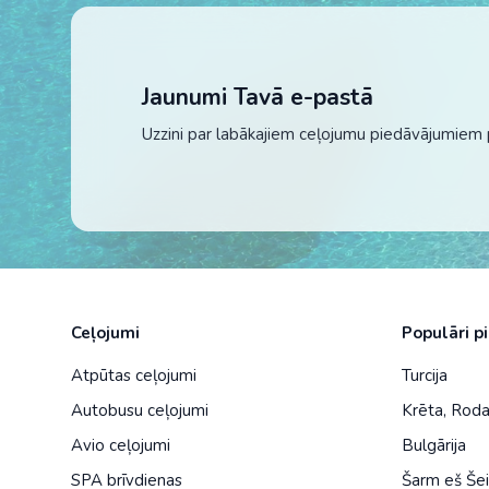
Jaunumi Tavā e-pastā
Uzzini par labākajiem ceļojumu piedāvājumiem 
Ceļojumi
Populāri p
Atpūtas ceļojumi
Turcija
Autobusu ceļojumi
Krēta
,
Rod
Avio ceļojumi
Bulgārija
SPA brīvdienas
Šarm eš Še