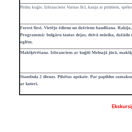
Pirātu kuģis. Izbrauciens Varnas līcī, kauja ar pirātiem, spēles
Forest fiest. Vietējo ēdienu un dzērienu baudīšana. Rakija, 
Programmā: bulgāru tautas dejas, dzīvā mūzika, dažādu m
oglēm.
Makšķērēšana. Izbrauciens ar kuģīti Melnajā jūrā, makšķe
Stambula 2 dienas. Pilsētas apskate. Par papildus samak
ar kuteri.
Ekskursi