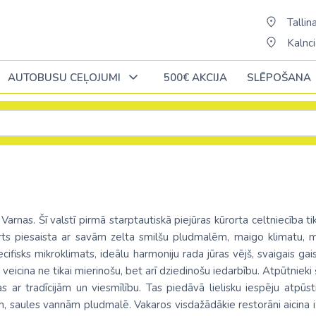
Tallina
Kalnci
AUTOBUSU CEĻOJUMI
500€ AKCIJA
SLĒPOŠANA
Oktobrī
Oktobrī
Oktobrī
Novembrī
Novembrī
Novembrī
Āfrika
Āfrika
Āzija
Āzija
Norvēģija
ĒĢIPTE: Hurgada
Alžīrija
Bali (pārsēš. 
AAE
Polija
arnas. Šī valstī pirmā starptautiskā piejūras kūrorta celtniecība 
ja
ĒĢIPTE: Šarm el Šeiha
Dienvidāfrikas republika
Šrilanka /pārsē
Austrālija
ts piesaista ar savām zelta smilšu pludmalēm, maigo klimatu, mi
Portugāle
cifisks mikroklimats, ideālu harmoniju rada jūras vējš, svaigais gais
cija
Kenija /c. Stambulu/
Ēģipte
Taizeme (pārs
Austrija
eicina ne tikai mierinošu, bet arī dziedinošu iedarbību. Atpūtnieki š
Slovākija
Maurīcija (pārsēš. Stambulā)
Etiopija
Vjetnama (pār
Azerbaidžāna
ras ar tradīcijām un viesmīlību. Tas piedāvā lielisku iespēju atpū
ne
Somija
m, saules vannām pludmalē. Vakaros visdažādākie restorāni aicina i
a
No Palangas: Šarm el Šeiha
Kaboverde
Butāna