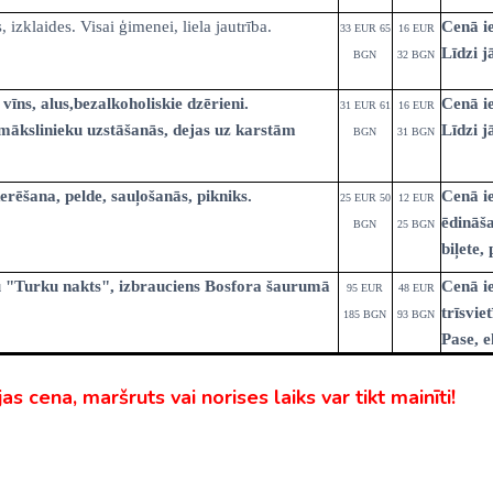
Malaizija
, izklaides. Visai ģimenei, liela jautrība.
Cenā ie
33 EUR 65
16 EUR
Līdzi j
BGN
Nepāla
32 BGN
Omāna
vīns, alus,bezalkoholiskie dzērieni.
Cenā ie
31 EUR 61
16 EUR
ākslinieku uzstāšanās, dejas uz karstām
Līdzi j
BGN
31 BGN
Saūda Arābija
Singapūra
rēšana, pelde, sauļošanās, pikniks.
Cenā i
25 EUR 50
12 EUR
ēdināša
BGN
25 BGN
Šrilanka
biļete
Taizeme
su "Turku nakts", izbrauciens Bosfora šaurumā
Cenā ie
95 EUR
48 EUR
trīsvie
Uzbekistāna
185 BGN
93 BGN
Pase, e
Vjetnama
jas cena, maršruts vai norises laiks var tikt mainīti!