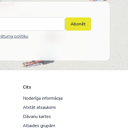
Abonēt
vātuma politiku
Cits
Noderīga informācija
Atstāt atsauksmi
Dāvanu kartes
Atlaides grupām