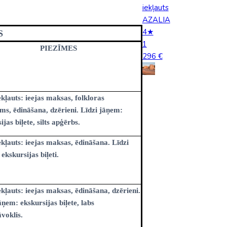
iekļauts
Kolumbija
AZALIA
4★
S
Kostarika
1
PIEZĪMES
296 €
Kuba
Meksika
Panama
kļauts: ieejas maksas, folkloras
s, ēdināšana, dzērieni. Līdzi jāņem:
ijas biļete, silts apģērbs.
kļauts: ieejas maksas, ēdināšana. Līdzi
ekskursijas biļeti.
kļauts: ieejas maksas, ēdināšana, dzērieni.
āņem: ekskursijas biļete, labs
voklis.