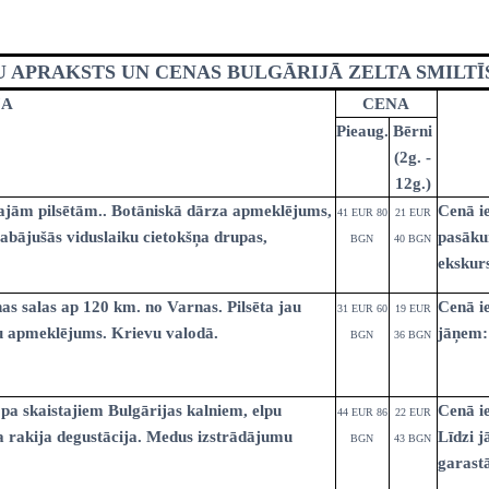
nde
Spānija
na
No Viļņas: Hurgada
Kenija
Dienvidkoreja
 APRAKSTS UN CENAS BULGĀRIJĀ ZELTA SMILTĪ
No Viļņas: Šarm el Šeiha
Maroka
Filipīnas
JA
CENA
Tunisija
Seišelu salas
Indija
Pieaug.
Bērni
(2g. -
Zanzibāra (pārsēš. Stambulā)
Senegāla
Indonēzija
12g.)
Tanzānija
Japāna
ākajām pilsētām.. Botāniskā dārza apmeklējums,
Cenā ie
41 EUR 80
21 EUR
labājušās viduslaiku cietokšņa drupas,
pasākum
BGN
40 BGN
M
Jaunzēlande
ekskurs
Jordānija
nas salas ap 120 km. no Varnas. Pilsēta jau
Cenā ie
31 EUR 60
19 EUR
cu apmeklējums. Krievu valodā.
Kambodža
jāņem: 
BGN
36 BGN
Kazahstāna
 pa skaistajiem Bulgārijas kalniem, elpu
Cenā ie
44 EUR 86
22 EUR
Ķīna
a rakija degustācija. Medus izstrādājumu
Līdzi j
BGN
43 BGN
Kirgizstāna
garastā