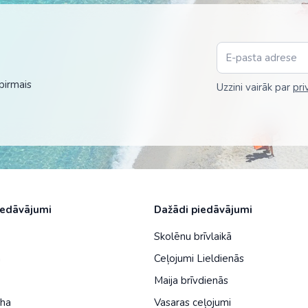
pirmais
Uzzini vairāk par
pri
iedāvājumi
Dažādi piedāvājumi
Skolēnu brīvlaikā
a
Ceļojumi Lieldienās
Maija brīvdienās
iha
Vasaras ceļojumi