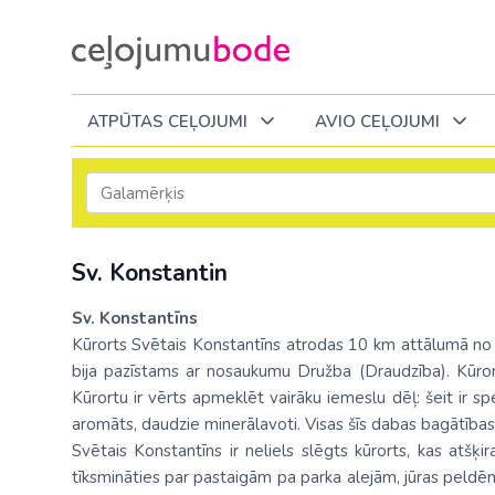
ATPŪTAS CEĻOJUMI
AVIO CEĻOJUMI
Itālija
Degvielas piemaksa 2026
Tuvākajā laikā
Visi ceļojumi
Visi ceļojumi
Septembrī
Septembrī
Septembrī
Slēpošana Andorā
Noderīga informācija
Sv. Konstantin
Eiropa
Eiropa
Austrija
Igaunija
Slēpošana Francijā
Ceļojumu bodes komanda
Albānija
Albānija
Melnkalne
Kosova
Sv. Konstantīns
Bulgārija
Slēpošana Itālijā
Atsauksmes
Itālija
Kūrorts Svētais Konstantīns atrodas 10 km attālumā no V
Bulgārija
Armēnija
No Kauņas: Turci
Lielbritānija
bija pazīstams ar nosaukumu Družba (Draudzība). Kūror
Slēpošana Itālijā no Viļņas
Vakances
Čehija
Latvija
Kūrortu ir vērts apmeklēt vairāku iemeslu dēļ: šeit ir spe
Grieķija: Korfu
Bosnija un Hercegovina
No Palangas: Tur
Malta
Slēpošana Červīnijā (Matterhorn)
Dāvanu kartes
aromāts, daudzie minerālavoti. Visas šīs dabas bagātības v
Francija
Lietuva
Grieķija: Krēta
Bulgārija
No Viļņas: Krēta
Melnkalne
Svētais Konstantīns ir neliels slēgts kūrorts, kas atšķi
Blogs
Grieķija
Melnkal
tīksmināties par pastaigām pa parka alejām, jūras peldē
Grieķija: Peloponesa
Čehija
No Viļņas: Turcij
Moldova