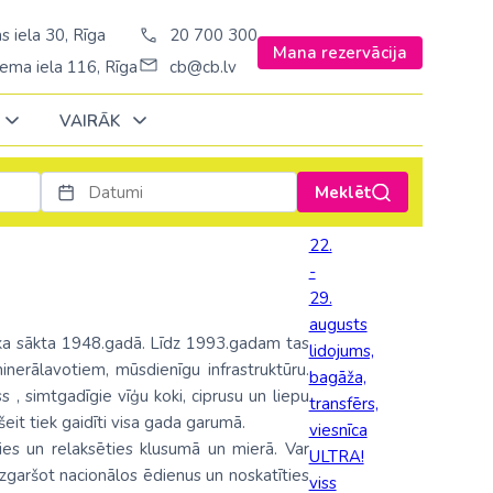
s iela 30, Rīga
20 700 300
Mana rezervācija
ema iela 116, Rīga
cb@cb.lv
VAIRĀK
Meklēt
Decembrī
Decembrī
Decembrī
Janvārī
Janvārī
Janvārī
22.
-
Amerika
Amerika
Šveice
29.
Stambulā)
Argentīna
augusts
Turcija
tika sākta 1948.gadā. Līdz 1993.gadam tas
lidojums,
š. Stambulā/
ASV
nerālavotiem, mūsdienīgu infrastruktūru.
bagāža,
Ungārija
s , simtgadīgie vīģu koki, ciprusu un liepu
ēš. Stambulā)
Brazīlija
transfērs,
eit tiek gaidīti visa gada garumā.
Vācija
viesnīca
sēš. Stambulā)
Dominikānas republika
sties un relaksēties klusumā un mierā. Var
ULTRA!
Zviedrija
zgaršot nacionālos ēdienus un noskatīties
viss
Kanāda