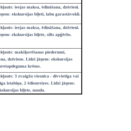
kļauts: ieejas maksa, ēdināšana, dzērieni.
āņem: ekskursijas biļeti, labu garastāvokli.
kļauts: ieejas maksa, ēdināšana, dzērieni.
āņem: ekskursijas biļete, silts apģērbs.
ekļauts: makšķerēšanas piederumi,
na, dzēriens. Līdzi jāņem: ekskursijas
, pretapdeguma krēms.
kļauts: 3 zvaigžu viesnīca - divvietīga vai
tīga istabiņa, 2 ēdienreizes. Līdzi jāņem:
kskursijas biļete, nauda.