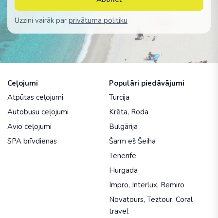
Uzzini vairāk par
privātuma politiku
Ceļojumi
Populāri piedāvājumi
Atpūtas ceļojumi
Turcija
Autobusu ceļojumi
Krēta
,
Roda
Avio ceļojumi
Bulgārija
SPA brīvdienas
Šarm eš Šeiha
Tenerife
Hurgada
Impro
,
Interlux
,
Remiro
Novatours
,
Teztour
,
Coral
travel