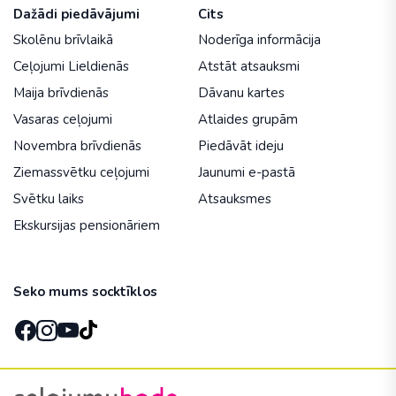
Dažādi piedāvājumi
Cits
Skolēnu brīvlaikā
Noderīga informācija
Ceļojumi Lieldienās
Atstāt atsauksmi
Maija brīvdienās
Dāvanu kartes
Vasaras ceļojumi
Atlaides grupām
Novembra brīvdienās
Piedāvāt ideju
Ziemassvētku ceļojumi
Jaunumi e-pastā
Svētku laiks
Atsauksmes
Ekskursijas pensionāriem
Seko mums socktīklos