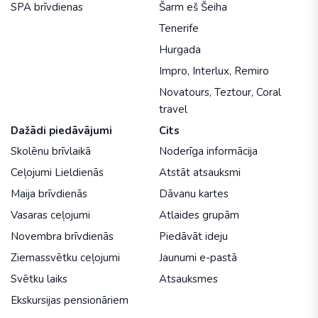
SPA brīvdienas
Šarm eš Šeiha
Tenerife
Hurgada
Impro
,
Interlux
,
Remiro
Novatours
,
Teztour
,
Coral
travel
Dažādi piedāvājumi
Cits
Skolēnu brīvlaikā
Noderīga informācija
Ceļojumi Lieldienās
Atstāt atsauksmi
Maija brīvdienās
Dāvanu kartes
Vasaras ceļojumi
Atlaides grupām
Novembra brīvdienās
Piedāvāt ideju
Ziemassvētku ceļojumi
Jaunumi e-pastā
Svētku laiks
Atsauksmes
Ekskursijas pensionāriem