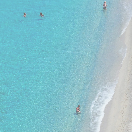
16. - 23. janvāris
lidojums, bagāža, transfērs, viesnīca
bez ēdināšanas
RESIDENCE MONTANA SOLEIL 4★
1 813 €