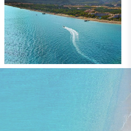
09. - 16. janvāris
lidojums, bagāža, transfērs, viesnīca
bez ēdināšanas
RESIDENCE MONTANA PREMIER 4★
1 735 €