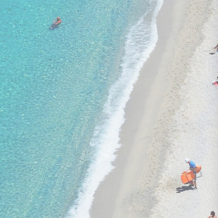
09. - 16. janvāris
lidojums, bagāža, transfērs, viesnīca
bez ēdināšanas