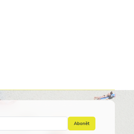
Kolumbija
Kostarika
Meksika
Panama
Abonēt