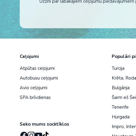
Uzzini par labākajiem ceļojumu piedāvājumiem 
Ceļojumi
Populāri p
Atpūtas ceļojumi
Turcija
Autobusu ceļojumi
Krēta
,
Rod
Avio ceļojumi
Bulgārija
SPA brīvdienas
Šarm eš Še
Tenerife
Hurgada
Seko mums socktīklos
Impro
,
Inter