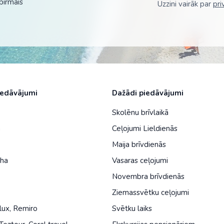
pirmais
Uzzini vairāk par
pri
Malaizija
Nepāla
Omāna
Saūda Arābija
Singapūra
iedāvājumi
Dažādi piedāvājumi
Šrilanka
Skolēnu brīvlaikā
Tadžikistāna
a
Ceļojumi Lieldienās
Taizeme
Maija brīvdienās
iha
Vasaras ceļojumi
Uzbekistāna
Novembra brīvdienās
Vjetnama
Ziemassvētku ceļojumi
lux
,
Remiro
Svētku laiks