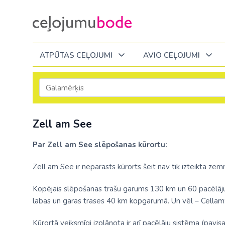
ATPŪTAS CEĻOJUMI
AVIO CEĻOJUMI
Itālija
Degvielas piemaksa 2026
Tuvākajā laikā
Visi ceļojumi
Visi ceļojumi
Septembrī
Septembrī
Septembrī
Slēpošana Andorā
Noderīga informācija
Zell am See
Eiropa
Eiropa
Austrija
Itālija
Slēpošana Francijā
Ceļojumu bodes komanda
Albānija
Albānija
Melnkalne
Kosova
Par Zell am See slēpošanas kūrortu:
Bulgārija
Slēpošana Itālijā
Atsauksmes
Latvija
Bulgārija
Armēnija
No Kauņas: Turci
Lielbritānija
Zell am See ir neparasts kūrorts šeit nav tik izteikta zem
Slēpošana Itālijā no Viļņas
Vakances
Čehija
Lietuva
Grieķija: Korfu
Bosnija un Hercegovina
No Palangas: Tur
Malta
Kopējais slēpošanas trašu garums 130 km un 60 pacēlāju 
Slēpošana Červīnijā (Matterhorn)
Dāvanu kartes
Francija
Melnkal
labas un garas trases 40 km kopgarumā. Un vēl – Cellamzē
Grieķija: Krēta
Bulgārija
No Viļņas: Krēta
Melnkalne
Blogs
Grieķija
Nīderla
Grieķija: Peloponesa
Čehija
No Viļņas: Turcij
Moldova
Kūrortā veiksmīgi izplānota ir arī pacēlāju sistēma (pavi