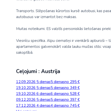
Transports. Slēpošanas kūrortos kursē autobusi, kas pasaž
autobusus var izmantot bez maksas.
Muitas noteikumi. ES valstīs personiskās lietošanas prie
Viesnīcu specifika. Alpu ciematiņi ir vienkārši apburoši – 
apartamentos galvenokārt valda lauku muižas stils: visapkā
sakoptībā.
Ceļojumi : Austrija
12.09.2026
5 dienas
5 dienas
no 295 €
19.10.2026
5 dienas
5 dienas
no 349 €
19.10.2026
6 dienas
6 dienas
no 528 €
09.12.2026
5 dienas
5 dienas
no 397 €
17.12.2026
4 dienas
4 dienas
no 745 €