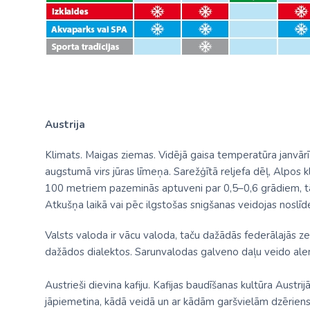
Austrija
Klimats. Maigas ziemas. Vidējā gaisa temperatūra janvā
augstumā virs jūras līmeņa. Sarežģītā reljefa dēļ, Alpos k
100 metriem pazeminās aptuveni par 0,5–0,6 grādiem, tādē
Atkušņa laikā vai pēc ilgstošas snigšanas veidojas noslīde
Valsts valoda ir vācu valoda, taču dažādās federālajās z
dažādos dialektos. Sarunvalodas galveno daļu veido aleman
Austrieši dievina kafiju. Kafijas baudīšanas kultūra Austrijā i
jāpiemetina, kādā veidā un ar kādām garšvielām dzēriens p