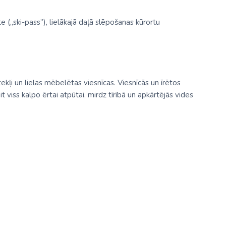
 („ski-pass”), lielākajā daļā slēpošanas kūrortu
tekļi un lielas mēbelētas viesnīcas. Viesnīcās un īrētos
viss kalpo ērtai atpūtai, mirdz tīrībā un apkārtējās vides