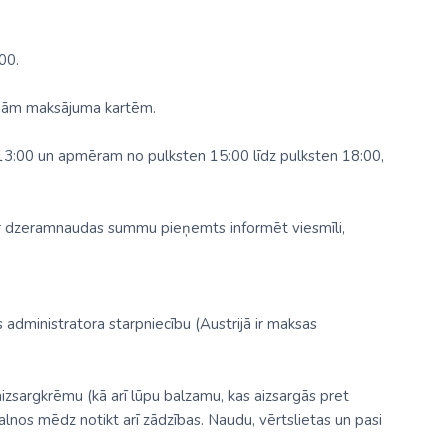
00.
skajām maksājuma kartēm.
en 13:00 un apmēram no pulksten 15:00 līdz pulksten 18:00,
ar dzeramnaudas summu pieņemts informēt viesmīli,
 administratora starpniecību (Austrijā ir maksas
 aizsargkrēmu (kā arī lūpu balzamu, kas aizsargās pret
lnos mēdz notikt arī zādzības. Naudu, vērtslietas un pasi