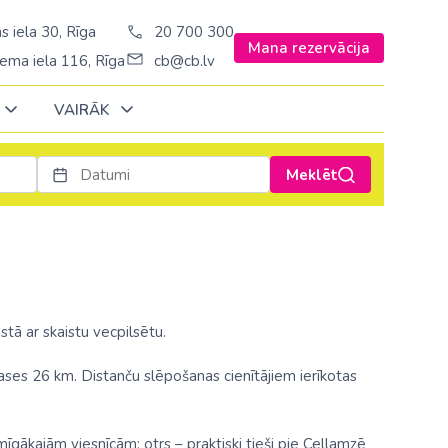
s iela 30, Rīga
20 700 300
Mana rezervācija
ema iela 116, Rīga
cb@cb.lv
VAIRĀK
Meklēt
Decembrī
Decembrī
Decembrī
Janvārī
Janvārī
Janvārī
Amerika
Amerika
Ungārija
Stambulā)
Argentīna
Vācija
š. Stambulā/
ASV
stā ar skaistu vecpilsētu.
Zviedrija
ēš. Stambulā)
Brazīlija
ses 26 km. Distanču slēpošanas cienītājiem ierīkotas
sēš. Stambulā)
Dominikānas republika
Kanāda
mīgākajām viesnīcām; otrs – praktiski tieši pie Cellamzē