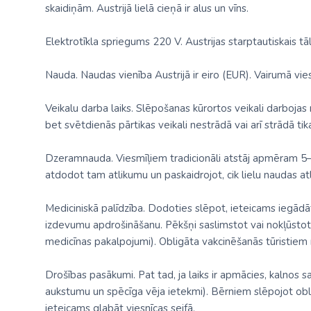
skaidiņām. Austrijā lielā cieņā ir alus un vīns.
Elektrotīkla spriegums 220 V. Austrijas starptautiskais tāl
Nauda. Naudas vienība Austrijā ir eiro (EUR). Vairumā vie
Veikalu darba laiks. Slēpošanas kūrortos veikali darbojas
bet svētdienās pārtikas veikali nestrādā vai arī strādā tik
Dzeramnauda. Viesmīļiem tradicionāli atstāj apmēram 5
atdodot tam atlikumu un paskaidrojot, cik lielu naudas a
Mediciniskā palīdzība. Dodoties slēpot, ieteicams iegādā
izdevumu apdrošināšanu. Pēkšņi saslimstot vai nokļūstot n
medicīnas pakalpojumi). Obligāta vakcinēšanās tūristiem 
Drošības pasākumi. Pat tad, ja laiks ir apmācies, kalnos sa
aukstumu un spēcīga vēja ietekmi). Bērniem slēpojot oblig
ieteicams glabāt viesnīcas seifā.