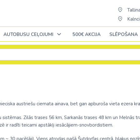
Tallina
Kalnci
AUTOBUSU CEĻOJUMI
500€ AKCIJA
SLĒPOŠANA
Oktobrī
Oktobrī
Oktobrī
Novembrī
Novembrī
Novembrī
Āfrika
Āfrika
Āzija
Āzija
Portugāle
ĒĢIPTE: Hurgada
Alžīrija
Bali (pārsēš. 
AAE
Rumānija
ja
ĒĢIPTE: Šarm el Šeiha
Dienvidāfrikas republika
Šrilanka /pārsē
Austrālija
nieciska austriešu ciemata ainava, bet gan apburoša vieta ezera kra
Slovākija
cija
Kenija /c. Stambulu/
Ēģipte
Taizeme (pārs
Austrija
sistēmas. Zilās trases 56 km, Sarkanās trases 48 km un Melnās tra
ne
Somija
 ir radīti teicami apstākļi iesācājiem-snovbordistiem.
Maurīcija (pārsēš. Stambulā)
Etiopija
Vjetnama (pār
Azerbaidžāna
nde
Spānija
a
No Palangas: Šarm el Šeiha
Kaboverde
Butāna
sam ~ 30 pacēlāji). Viens atrodas pašā Šutdorfas centrā, blakus nozī