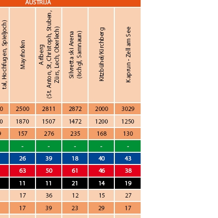
Malaizija
Nepāla
Omāna
Saūda Arābija
Singapūra
Šrilanka
Tadžikistāna
Taizeme
Uzbekistāna
Vjetnama