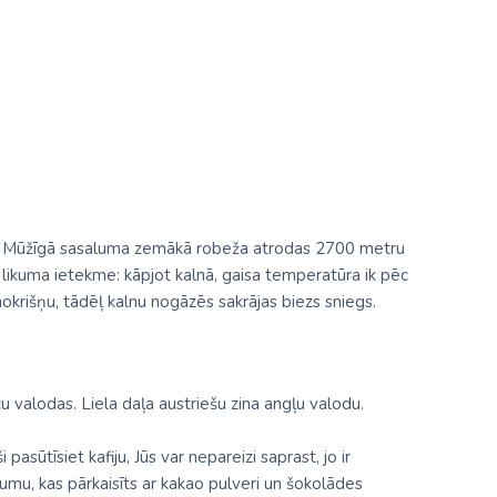
mā. Mūžīgā sasaluma zemākā robeža atrodas 2700 metru
nu likuma ietekme: kāpjot kalnā, gaisa temperatūra ik pēc
krišņu, tādēļ kalnu nogāzēs sakrājas biezs sniegs.
 valodas. Liela daļa austriešu zina angļu valodu.
 pasūtīsiet kafiju, Jūs var nepareizi saprast, jo ir
umu, kas pārkaisīts ar kakao pulveri un šokolādes