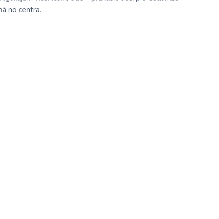
umā no centra.
Kolumbija
Kostarika
Meksika
Panama