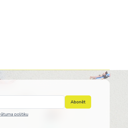
Abonēt
vātuma politiku