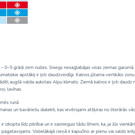
rī – 0–5 grādi zem nulles. Sniegs nesaglabājas visas ziemas garu
limatiskie apstākļi ir ļoti daudzveidīgi. Kalnos jūtama vertikālo zo
ļ augšā valda aukstais Alpu klimats. Ziemā kalnos ir ļoti daudz no
ņi, lavīnas.
emēs runā
as un bavāriešu dialekti, kas ievērojami atšķiras no literārās vācu
r izkopta līdz pilnībai un ir sasniegusi tādu līmeni, ka, ja Jūs vienkārši
agatavojams. Vislielākajā cieņā ir kapučīno ar pienu vai saldo krēj