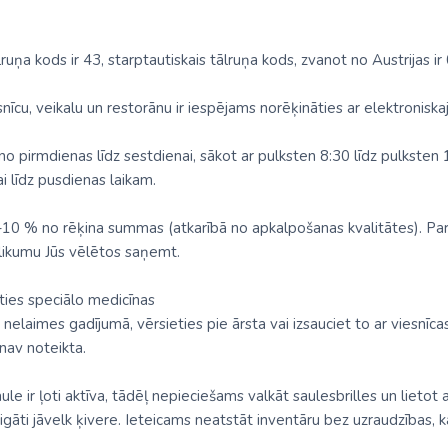
ruņa kods ir 43, starptautiskais tālruņa kods, zvanot no Austrijas ir 
snīcu, veikalu un restorānu ir iespējams norēķināties ar elektroni
 no pirmdienas līdz sestdienai, sākot ar pulksten 8:30 līdz pulkst
ai līdz pusdienas laikam.
–10 % no rēķina summas (atkarībā no apkalpošanas kvalitātes). P
tlikumu Jūs vēlētos saņemt.
ties speciālo medicīnas
elaimes gadījumā, vērsieties pie ārsta vai izsauciet to ar viesnīcas
nav noteikta.
ule ir ļoti aktīva, tādēļ nepieciešams valkāt saulesbrilles un lietot
āti jāvelk ķivere. Ieteicams neatstāt inventāru bez uzraudzības, ka