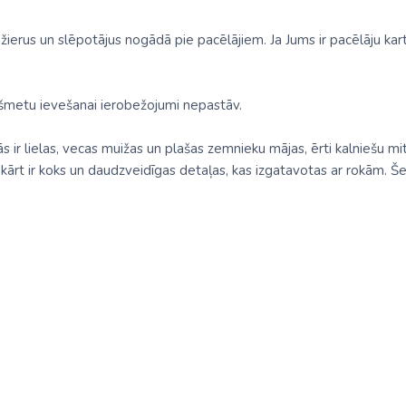
ierus un slēpotājus nogādā pie pacēlājiem. Ja Jums ir pacēlāju karte
kšmetu ievešanai ierobežojumi nepastāv.
tās ir lielas, vecas muižas un plašas zemnieku mājas, ērti kalniešu mi
rt ir koks un daudzveidīgas detaļas, kas izgatavotas ar rokām. Šeit 