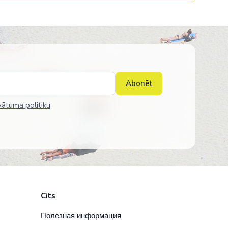
равия
Abonēt
vātuma politiku
я
Cits
Полезная информация