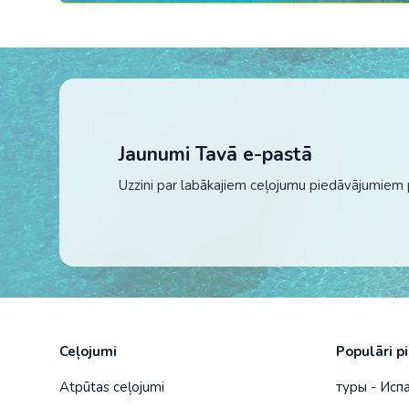
Jaunumi Tavā e-pastā
Uzzini par labākajiem ceļojumu piedāvājumiem 
Ceļojumi
Populāri p
Atpūtas ceļojumi
туры - Исп