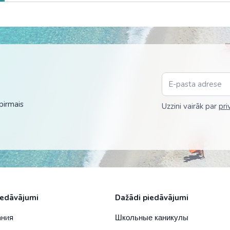
ОАЭ
Оман
Саудовская А
Сингапур
Таиланд
pirmais
Uzzini vairāk par
pri
Узбекистан
Филиппины
Шри-Ланка
Южная Коре
Япония
iedāvājumi
Dažādi piedāvājumi
ания
Школьные каникулы