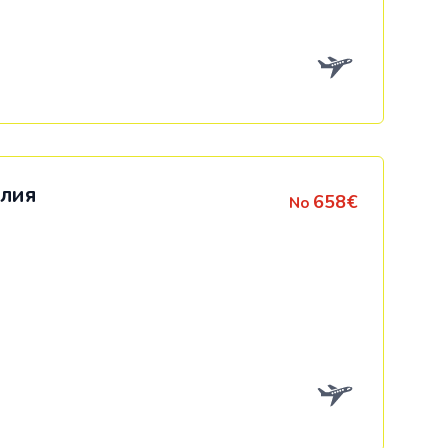
Коста-Рика
Мексика
Панама
США
лия
658€
No
ия