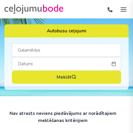
Autobusu ceļojumi
Meklēt
Nav atrasts neviens piedāvājums ar norādītajiem
meklēšanas kritērijiem