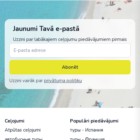
Jaunumi Tavā e-pastā
Uzzini par labākajiem ceļojumu piedāvājumiem pirmais
Abonēt
Uzzini vairāk par
privātuma politiku
Ceļojumi
Populāri piedāvājumi
Atpūtas ceļojumi
туры - Испания
автобусные туры
туры - Франция