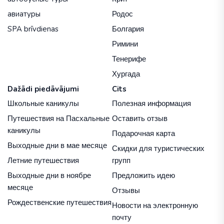
авиатуры
Родос
SPA brīvdienas
Болгария
Римини
Тенерифе
Хургада
Dažādi piedāvājumi
Cits
Школьные каникулы
Полезная информация
Путешествия на Пасхальные
Оставить отзыв
каникулы
Подарочная карта
Выходные дни в мае месяце
Скидки для туристических
Летние путешествия
групп
Выходные дни в ноябре
Предложить идею
месяце
Отзывы
Рождественские путешествия
Новости на электронную
почту