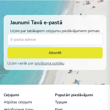
Jaunumi Tavā e-pastā
Uzzini par labākajiem ceļojumu piedāvājumiem pirmais
Abonēt
Uzzini vairāk par
privātuma politiku
Ceļojumi
Populāri piedāvājumi
Atpūtas ceļojumi
Турция
автобусные туры
Крит