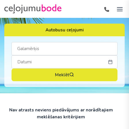
Autobusu ceļojumi
Meklēt
Nav atrasts neviens piedāvājums ar norādītajiem
meklēšanas kritērijiem