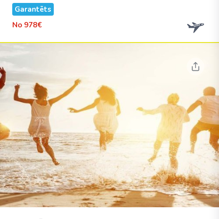
Garantēts
No
978€