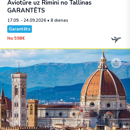
Aviotūre uz Rimini no Tallinas
GARANTĒTS
17.09. - 24.09.2026
• 8 dienas
Garantēts
No
598€