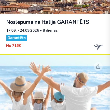
Noslēpumainā Itālija
GARANTĒTS
17.09. - 24.09.2026
• 8 dienas
Garantēts
No
716€