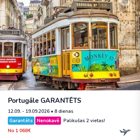
Portugāle
GARANTĒTS
12.09. - 19.09.2026
• 8 dienas
Garantēts
Nenokavē
Palikušas 2 vietas!
No
1 068€