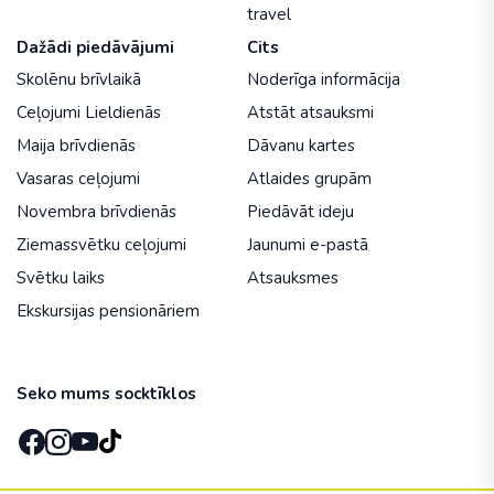
travel
Dažādi piedāvājumi
Cits
Skolēnu brīvlaikā
Noderīga informācija
Ceļojumi Lieldienās
Atstāt atsauksmi
Maija brīvdienās
Dāvanu kartes
Vasaras ceļojumi
Atlaides grupām
Novembra brīvdienās
Piedāvāt ideju
Ziemassvētku ceļojumi
Jaunumi e-pastā
Svētku laiks
Atsauksmes
Ekskursijas pensionāriem
Seko mums socktīklos