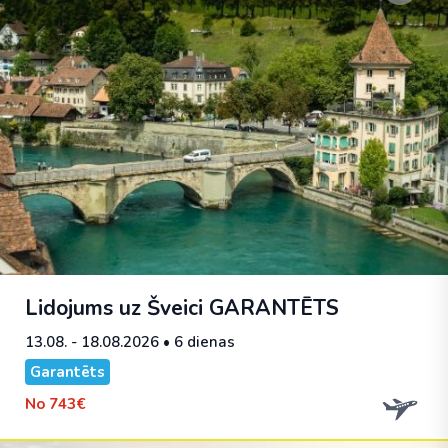
Lidojums uz Šveici
GARANTĒTS
13.08. - 18.08.2026
• 6 dienas
Garantēts
No
743€