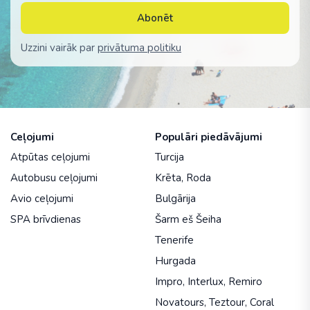
Abonēt
Uzzini vairāk par
privātuma politiku
Ceļojumi
Populāri piedāvājumi
Atpūtas ceļojumi
Turcija
Autobusu ceļojumi
Krēta
,
Roda
Avio ceļojumi
Bulgārija
SPA brīvdienas
Šarm eš Šeiha
Tenerife
Hurgada
Impro
,
Interlux
,
Remiro
Novatours
,
Teztour
,
Coral