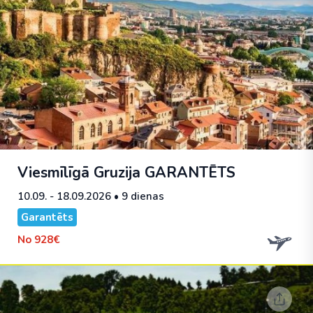
Viesmīlīgā Gruzija
GARANTĒTS
10.09. - 18.09.2026
• 9 dienas
Garantēts
No
928€