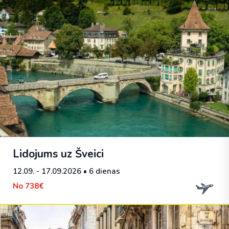
Lidojums uz Šveici
12.09. - 17.09.2026
• 6 dienas
No
738€