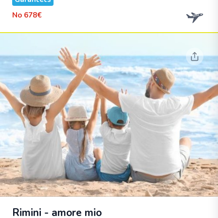
No
678€
Rimini - amore mio