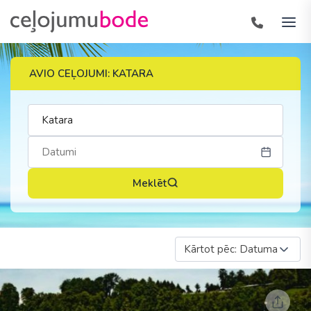
AVIO CEĻOJUMI: KATARA
Meklēt
Kārtot pēc: Datuma