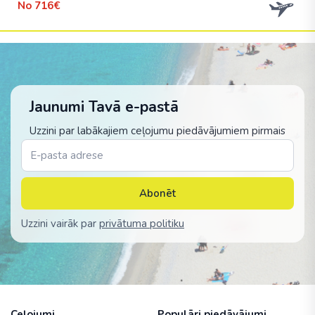
No
716€
Jaunumi Tavā e-pastā
Uzzini par labākajiem ceļojumu piedāvājumiem pirmais
Abonēt
Uzzini vairāk par
privātuma politiku
Ceļojumi
Populāri piedāvājumi