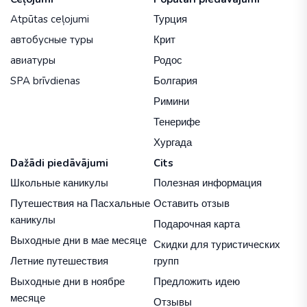
Atpūtas ceļojumi
Турция
автобусные туры
Крит
авиатуры
Родос
SPA brīvdienas
Болгария
Римини
Тенерифе
Хургада
Dažādi piedāvājumi
Cits
Школьные каникулы
Полезная информация
Путешествия на Пасхальные
Оставить отзыв
каникулы
Подарочная карта
Выходные дни в мае месяце
Скидки для туристических
Летние путешествия
групп
Выходные дни в ноябре
Предложить идею
месяце
Отзывы