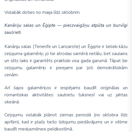
Vislabāk doties no maija līdz oktobrim.
Kanāriju salas un Ēģipte — pieczvaigžņu atpūta un burvīgi
saulrieti
Kanāriju salas (Tenerife un Lanzarote) un Ēģipte ir lieliski kāzu
ceļojuma galamērķi, jo tie atrodas samērā netālu, bet saulains
un silts laiks ir garantēts praktiski visa gada garumā. Tāpat šie
ceļojumu galamērķi ir pieejami par ļoti demokrātiskām
cenām.
Arī šajos galamērķos ir iespējams baudīt oriģinālas un
romantiskas aktivitātes: saulrietu tuksnesī vai uz jahtas
okeānā.
Ceļojumu vislabāk plānot ziemas periodā (no oktobra līdz
aprīlim), kad ir plašs tiešo lidojumu piedāvājums un ir vēlme
baudīt medusmēnesi peldkostīmā.