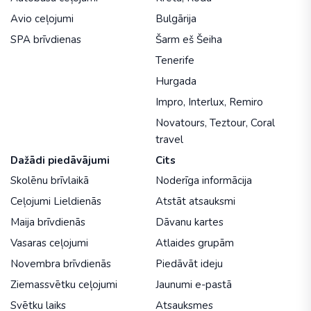
Avio ceļojumi
Bulgārija
SPA brīvdienas
Šarm eš Šeiha
Tenerife
Hurgada
Impro
,
Interlux
,
Remiro
Novatours
,
Teztour
,
Coral
travel
Dažādi piedāvājumi
Cits
Skolēnu brīvlaikā
Noderīga informācija
Ceļojumi Lieldienās
Atstāt atsauksmi
Maija brīvdienās
Dāvanu kartes
Vasaras ceļojumi
Atlaides grupām
Novembra brīvdienās
Piedāvāt ideju
Ziemassvētku ceļojumi
Jaunumi e-pastā
Svētku laiks
Atsauksmes