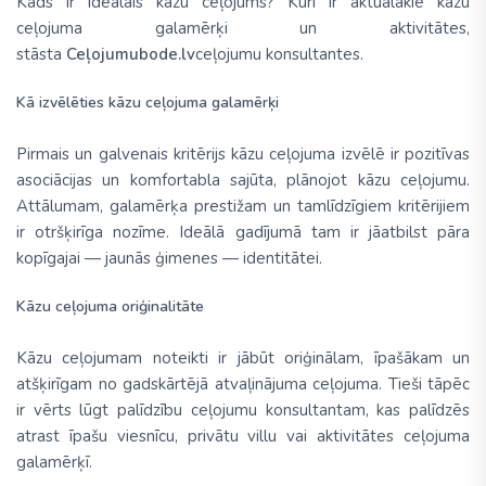
Kāds ir ideālais kāzu ceļojums? Kuri ir aktuālākie kāzu
ceļojuma galamērķi un aktivitātes,
stāsta
Ceļojumubode.lv
ceļojumu konsultantes.
Kā izvēlēties kāzu ceļojuma galamērķi
Pirmais un galvenais kritērijs kāzu ceļojuma izvēlē ir pozitīvas
asociācijas un komfortabla sajūta, plānojot kāzu ceļojumu.
Attālumam, galamērķa prestižam un tamlīdzīgiem kritērijiem
ir otršķirīga nozīme. Ideālā gadījumā tam ir jāatbilst pāra
kopīgajai — jaunās ģimenes — identitātei.
Kāzu ceļojuma oriģinalitāte
Kāzu ceļojumam noteikti ir jābūt oriģinālam, īpašākam un
atšķirīgam no gadskārtējā atvaļinājuma ceļojuma. Tieši tāpēc
ir vērts lūgt palīdzību ceļojumu konsultantam, kas palīdzēs
atrast īpašu viesnīcu, privātu villu vai aktivitātes ceļojuma
galamērķī.