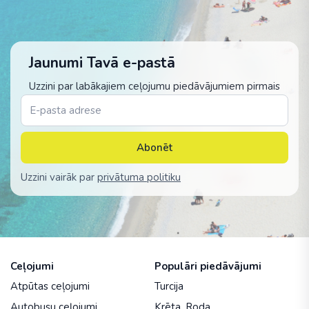
Jaunumi Tavā e-pastā
Uzzini par labākajiem ceļojumu piedāvājumiem pirmais
Abonēt
Uzzini vairāk par
privātuma politiku
Ceļojumi
Populāri piedāvājumi
Atpūtas ceļojumi
Turcija
Autobusu ceļojumi
Krēta
,
Roda