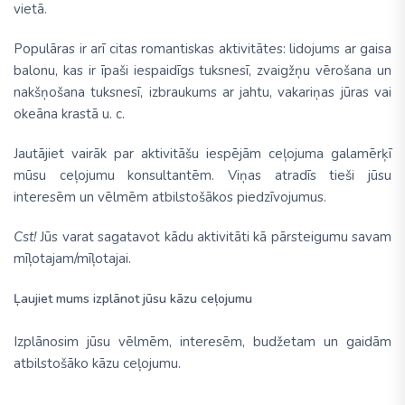
vietā.
Populāras ir arī citas romantiskas aktivitātes: lidojums ar gaisa
balonu, kas ir īpaši iespaidīgs tuksnesī, zvaigžņu vērošana un
nakšņošana tuksnesī, izbraukums ar jahtu, vakariņas jūras vai
okeāna krastā u. c.
Jautājiet vairāk par aktivitāšu iespējām ceļojuma galamērķī
mūsu ceļojumu konsultantēm. Viņas atradīs tieši jūsu
interesēm un vēlmēm atbilstošākos piedzīvojumus.
Cst!
Jūs varat sagatavot kādu aktivitāti kā pārsteigumu savam
mīļotajam/mīļotajai.
Ļaujiet mums izplānot jūsu kāzu ceļojumu
Izplānosim jūsu vēlmēm, interesēm, budžetam un gaidām
atbilstošāko kāzu ceļojumu.