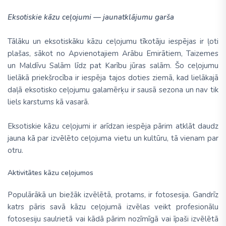
Eksotiskie kāzu ceļojumi — jaunatklājumu garša
Tālāku un eksotiskāku kāzu ceļojumu tīkotāju iespējas ir ļoti
plašas, sākot no Apvienotajiem Arābu Emirātiem, Taizemes
un Maldīvu Salām līdz pat Karību jūras salām. Šo ceļojumu
lielākā priekšrocība ir iespēja tajos doties ziemā, kad lielākajā
daļā eksotisko ceļojumu galamērķu ir sausā sezona un nav tik
liels karstums kā vasarā.
Eksotiskie kāzu ceļojumi ir arīdzan iespēja pārim atklāt daudz
jauna kā par izvēlēto ceļojuma vietu un kultūru, tā vienam par
otru.
Aktivitātes kāzu ceļojumos
Populārākā un biežāk izvēlētā, protams, ir fotosesija. Gandrīz
katrs pāris savā kāzu ceļojumā izvēlas veikt profesionālu
fotosesiju saulrietā vai kādā pārim nozīmīgā vai īpaši izvēlētā