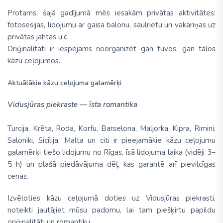
Protams, šajā gadījumā mēs iesakām privātas aktivitātes:
fotosesijas, lidojumu ar gaisa balonu, saulrietu un vakariņas uz
privātas jahtas u.c.
Oriģinalitāti ir iespējams noorganizēt gan tuvos, gan tālos
kāzu ceļojumos.
Aktuālākie kāzu ceļojuma galamērķi
Vidusjūras piekraste — īsta romantika
Turcija, Krēta, Roda, Korfu, Barselona, Maljorka, Kipra, Rimini,
Saloniki, Sicīlija, Malta un citi ir pieejamākie kāzu ceļojumu
galamērķi tiešo lidojumu no Rīgas, īsā lidojuma laika (vidēji 3–
5 h) un plašā piedāvājuma dēļ, kas garantē arī pievilcīgas
cenas.
Izvēloties kāzu ceļojumā doties uz Vidusjūras piekrasti,
noteikti jautājiet mūsu padomu, lai tam piešķirtu papildu
oriģinalitāti un romantiku.