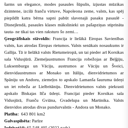
šarms un elegance, modes pasaules šūpulis, izjustas mūzikas
dzimtene,
izcilā franču virtuve, Napoleona zeme, valsts, kas spēj
piepildīt katra bērna sapni pabūt slavenajā pasaku pasaulē -
Disnejlendā
, pasaules klases mākslinieki un pašapziņas stiprināta
tauta- ne tikai tas vien raksturo šo zemi…
Ģeogrāfiskais stāvoklis:
Francija ir lielākā Eiropas Savienības
valsts, kas
atrodas Eiropas rietumos. Valsts senākais nosaukums ir
Gallija. Tā ir lielākā valsts Rietumeiropā, un tai pieder arī Korsikas
sala Vidusjūrā. Ziemeļaustrumos Francija robežojas ar Beļģiju,
Luksemburgu un Vāciju, austrumos ar Vāciju un Šveici,
dienvidaustrumos ar Monako un Itāliju, dienvidrietumos ar
Spāniju un Andoru, ziemeļos to apskalo Lamanša šauruma ūdeņi
un iet robeža ar Lielbritāniju. Dienvidrietumos valsts piekrasti
apskalo Biskajas līča ūdeņi. Francijai pieder Korsikas sala
Vidusjūrā, Franču Gviāna, Gvadelupa un Martinika. Valsts
dienvidos atrodas divas pundurvalstis - Andora un Monako.
Platība:
643 801 km2
Galvaspilsēta:
Parīze
Iedzīvotāji:
65,548,405 (2022.gads)