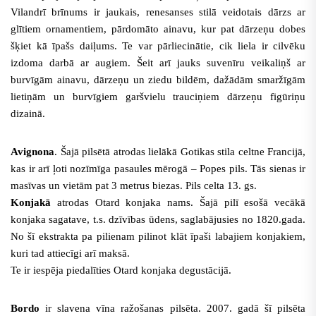
Vilandrī brīnums ir jaukais, renesanses stilā veidotais dārzs ar
glītiem ornamentiem, pārdomāto ainavu, kur pat dārzeņu dobes
šķiet kā īpašs daiļums. Te var pārliecinātie, cik liela ir cilvēku
izdoma darbā ar augiem. Šeit arī jauks suvenīru veikaliņš ar
burvīgām ainavu, dārzeņu un ziedu bildēm, dažādām smaržīgām
lietiņām un burvīgiem garšvielu trauciņiem dārzeņu figūriņu
dizainā.
Avignona
. Šajā pilsētā atrodas lielākā Gotikas stila celtne Francijā,
kas ir arī ļoti nozīmīga pasaules mērogā – Popes pils. Tās sienas ir
masīvas un vietām pat 3 metrus biezas. Pils celta 13. gs.
Konjakā
atrodas Otard konjaka nams. Šajā pilī esošā vecākā
konjaka sagatave, t.s. dzīvības ūdens, saglabājusies no 1820.gada.
No šī ekstrakta pa pilienam pilinot klāt īpaši labajiem konjakiem,
kuri tad attiecīgi arī maksā.
Te ir iespēja piedalīties Otard konjaka degustācijā.
Bordo
ir slavena vīna ražošanas pilsēta. 2007. gadā šī pilsēta