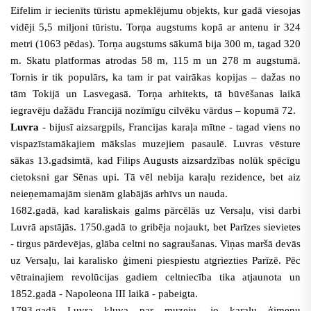
Eifelim ir iecienīts tūristu apmeklējumu objekts, kur gadā viesojas
vidēji 5,5 miljoni tūristu. Torņa augstums kopā ar antenu ir 324
metri (1063 pēdas). Torņa augstums sākumā bija 300 m, tagad 320
m. Skatu platformas atrodas 58 m, 115 m un 278 m augstumā.
Tornis ir tik populārs, ka tam ir pat vairākas kopijas – dažas no
tām Tokijā un Lasvegasā. Torņa arhitekts, tā būvēšanas laikā
iegravēju dažādu Francijā nozīmīgu cilvēku vārdus – kopumā 72.
Luvra
- bijusī aizsargpils, Francijas karaļa mītne - tagad viens no
vispazīstamākajiem mākslas muzejiem pasaulē. Luvras vēsture
sākas 13.gadsimtā, kad Filips Augusts aizsardzības nolūk spēcīgu
cietoksni gar Sēnas upi. Tā vēl nebija karaļu rezidence, bet aiz
neieņemamajām sienām glabājās arhīvs un nauda.
1682.gadā, kad karaliskais galms pārcēlās uz Versaļu, visi darbi
Luvrā apstājās. 1750.gadā to gribēja nojaukt, bet Parīzes sievietes
- tirgus pārdevējas, glāba celtni no sagraušanas. Viņas maršā devās
uz Versaļu, lai karalisko ģimeni piespiestu atgriezties Parīzē. Pēc
vētrainajiem revolūcijas gadiem celtniecība tika atjaunota un
1852.gadā - Napoleona III laikā - pabeigta.
1793.gadā Luvra kļuva par muzeju, jo karaļu ģimeņu