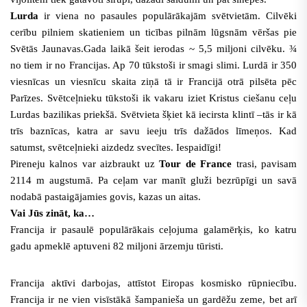
Lurda
ir viena no pasaules populārākajām svētvietām. Cilvēki
cerību pilniem skatieniem un ticības pilnām lūgsnām vēršas pie
Svētās Jaunavas.Gada laikā šeit ierodas ~ 5,5 miljoni cilvēku. ¾
no tiem ir no Francijas. Ap 70 tūkstoši ir smagi slimi. Lurdā ir 350
viesnīcas un viesnīcu skaita ziņā tā ir Francijā otrā pilsēta pēc
Parīzes. Svētceļnieku tūkstoši ik vakaru iziet Kristus ciešanu ceļu
Lurdas bazilikas priekšā. Svētvieta šķiet kā iecirsta klintī –tās ir kā
trīs baznīcas, katra ar savu ieeju trīs dažādos līmeņos. Kad
satumst, svētceļnieki aizdedz svecītes. Iespaidīgi!
Pireneju kalnos var aizbraukt uz
Tour de France
trasi, pavisam
2114 m augstumā. Pa ceļam var manīt gluži bezrūpīgi un savā
nodabā pastaigājamies govis, kazas un aitas.
Vai Jūs zināt, ka…
Francija ir pasaulē populārākais ceļojuma galamērķis, ko katru
gadu apmeklē aptuveni 82 miljoni ārzemju tūristi.
Francija aktīvi darbojas, attīstot Eiropas kosmisko rūpniecību.
Francija ir ne vien visīstākā šampanieša un gardēžu zeme, bet arī