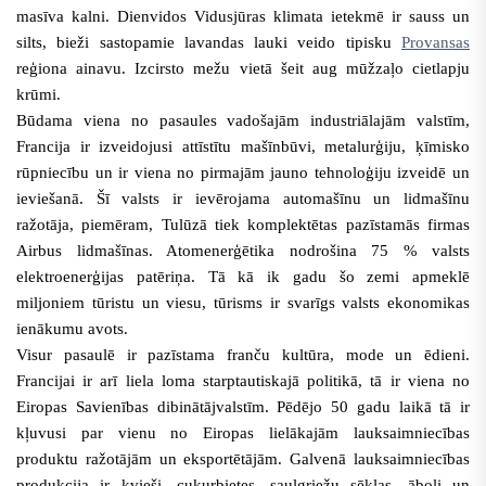
masīva kalni. Dienvidos Vidusjūras klimata ietekmē ir sauss un
silts, bieži sastopamie lavandas lauki veido tipisku
Provansas
reģiona ainavu. Izcirsto mežu vietā šeit aug mūžzaļo cietlapju
krūmi.
Būdama viena no pasaules vadošajām industriālajām valstīm,
Francija ir izveidojusi attīstītu mašīnbūvi, metalurģiju, ķīmisko
rūpniecību un ir viena no pirmajām jauno tehnoloģiju izveidē un
ieviešanā. Šī valsts ir ievērojama automašīnu un lidmašīnu
ražotāja, piemēram, Tulūzā tiek komplektētas pazīstamās firmas
Airbus lidmašīnas. Atomenerģētika nodrošina 75 % valsts
elektroenerģijas patēriņa. Tā kā ik gadu šo zemi apmeklē
miljoniem tūristu un viesu, tūrisms ir svarīgs valsts ekonomikas
ienākumu avots.
Visur pasaulē ir pazīstama franču kultūra, mode un ēdieni.
Francijai ir arī liela loma starptautiskajā politikā, tā ir viena no
Eiropas Savienības dibinātājvalstīm. Pēdējo 50 gadu laikā tā ir
kļuvusi par vienu no Eiropas lielākajām lauksaimniecības
produktu ražotājām un eksportētājām. Galvenā lauksaimniecības
produkcija ir kvieši, cukurbietes, saulgriežu sēklas, āboli un