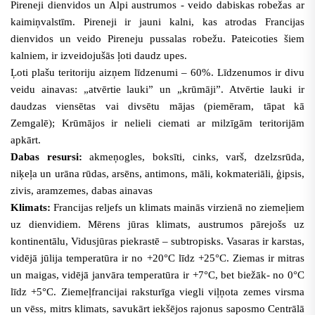
Pireneji dienvidos un Alpi austrumos - veido dabiskas robežas ar
kaimiņvalstīm. Pireneji ir jauni kalni, kas atrodas Francijas
dienvidos un veido Pireneju pussalas robežu. Pateicoties šiem
kalniem, ir izveidojušās ļoti daudz upes.
Ļoti plašu teritoriju aizņem līdzenumi – 60%. Līdzenumos ir divu
veidu ainavas: „atvērtie lauki” un „krūmāji”. Atvērtie lauki ir
daudzas viensētas vai divsētu mājas (piemēram, tāpat kā
Zemgalē); Krūmājos ir nelieli ciemati ar milzīgām teritorijām
apkārt.
Dabas resursi:
akmeņogles, boksīti, cinks, varš, dzelzsrūda,
niķeļa un urāna rūdas, arsēns, antimons, māli, kokmateriāli, ģipsis,
zivis, aramzemes, dabas ainavas
Klimats:
Francijas reljefs un klimats mainās virzienā no ziemeļiem
uz dienvidiem. Mērens jūras klimats, austrumos pārejošs uz
kontinentālu, Vidusjūras piekrastē – subtropisks. Vasaras ir karstas,
vidējā jūlija temperatūra ir no +20°C līdz +25°C. Ziemas ir mitras
un maigas, vidējā janvāra temperatūra ir +7°C, bet biežāk- no 0°C
līdz +5°C. Ziemeļfrancijai raksturīga viegli viļņota zemes virsma
un vēss, mitrs klimats, savukārt iekšējos rajonus saposmo Centrālā