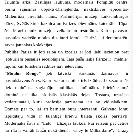
Triumfa arka, Bastīlijas laukums, modernais Pompidū centrs,
bērnu sajūsmas objekts-Disnejlenda, naktsdzīves epicentrs-
Mulenrūža, Invalīdu nams, Parfimērijas muzeji, Luksemburgas
dārzs, Svētās Sirds baznīca un Parīzes Dievmātes katedrāle. Tāpat
šeit ir ari daudz muzeju, veikalu un restorānu. Katru pavasari
pasaules vadošie modes dizaineri ierodas Parīzē, lai demonstrētu
savas jaunākās kolekcijas.
Publika Parīzē ir ļoti raiba un izceļas ar ļoti lielu iecietību pret
jebkuriem pasaules ieceļotājiem. Tajā pašā laikā Parīzē ir "melnie"
rajoni, kur tūristiem rādīties nav ieteicams.
"Moulin Rouge"
jeb latviski "Sarkanās dzirnavas" ir
pasaulslavens šovs. Katru vakaru notiek trīs izrādes. Ik sezonu tās
tiek mainītas, saglabājot publikas iemīļotāko. Priekšnesumā
dominē ne tikai skaistās klasiskās dejas. Tostarp, uzstājas
vēderrunātāji, kuru profesija pazīstama jau no viduslaikiem.
Domāts par to, lai arī bērniem būtu interesanti. Galveno lomu
izpildītāju vidū ir talantīgi krievu baleta skolas pārstāvji.
Modernāks šovs ir "Lido " Elizejas laukos, kur reizēm pat četros
no rīta ir vairāk ļaužu nekā dienā, "Chey le Milliardaire", "Crazy