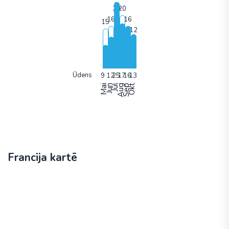
Ūdens
Mai
Jun
Jūl
Aug
Sep
Okt
Francija kartē