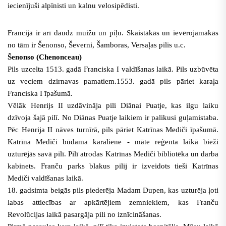
iecienījuši alpīnisti un kalnu velosipēdisti.
Francijā ir arī daudz muižu un piļu. Skaistākās un ievērojamākās
no tām ir Šenonso, Ševerni, Šamboras, Versaļas pilis u.c.
Šenonso (Chenonceau)
Pils uzcelta 1513. gadā Franciska I valdīšanas laikā. Pils uzbūvēta
uz veciem dzirnavas pamatiem.1553. gadā pils pāriet karaļa
Franciska I īpašumā.
Vēlāk Henrijs II uzdāvināja pili Diānai Puatje, kas ilgu laiku
dzīvoja šajā pilī. No Diānas Puatje laikiem ir palikusi guļamistaba.
Pēc Henrija II nāves turnīrā, pils pāriet Katrīnas Mediči īpašumā.
Katrīna Mediči būdama karaliene - māte reģenta laikā bieži
uzturējās savā pilī. Pilī atrodas Katrīnas Mediči bibliotēka un darba
kabinets. Franču parks blakus pilij ir izveidots tieši Katrīnas
Mediči valdīšanas laikā.
18. gadsimta beigās pils piederēja Madam Dupen, kas uzturēja ļoti
labas attiecības ar apkārtējiem zemniekiem, kas Franču
Revolūcijas laikā pasargāja pili no iznīcināšanas.