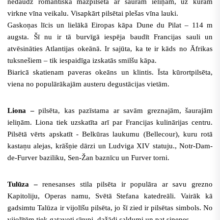
nedaudz romantiska mazpilsēta ar šaurām ieliņām, uz kurām
virkne vīna veikalu. Visapkārt pilsētai plešas vīna lauki.
Gaskoņas līcis un lielākā Eiropas kāpa Dune du Pilat – 114 m
augsta. Šī nu ir tā burvīgā iespēja baudīt Francijas sauli un
atvēsināties Atlantijas okeānā. Ir sajūta, ka te ir kāds no Āfrikas
tuksnešiem – tik iespaidīga izskatās smilšu kāpa.
Biaricā skatienam paveras okeāns un klintis. Īsta kūrortpilsēta,
viena no populārākajām austeru degustācijas vietām.
Liona –
pilsēta, kas pazīstama ar savām greznajām, šaurajām
ieliņām. Liona tiek uzskatīta arī par Francijas kulinārijas centru.
Pilsētā vērts apskatīt - Belkūras laukumu (Bellecour), kuru rotā
kastaņu alejas, krāšņie dārzi un Ludviga XIV statuju., Notr-Dam-
de-Furver baziliku, Sen-Žan baznīcu un Furver torni.
Tulūza –
renesanses stila pilsēta ir
populāra ar savu grezno
Kapitoliju, Operas namu, Svētā Stefana katedreāli. Vairāk kā
gadsimtu Talūza ir vijolīšu pilsēta, jo šī zied ir pilsētas simbols. No
vijolītēm tiek gatavoti sīrupi, dažādi saldumi un pat sinepes.