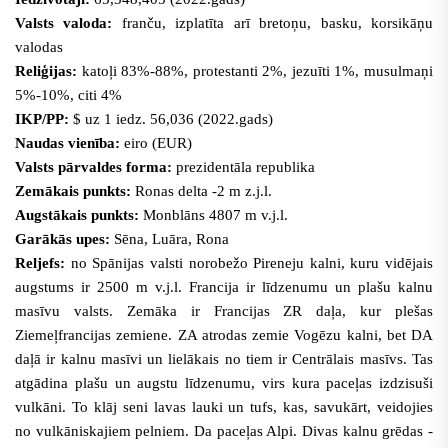
Valsts valoda:
franču, izplatīta arī bretoņu, basku, korsikāņu
valodas
Reliģijas:
katoļi 83%-88%, protestanti 2%, jezuīti 1%, musulmaņi
5%-10%, citi 4%
IKP/PP:
$ uz 1 iedz. 56,036 (2022.gads)
Naudas vienība:
eiro (EUR)
Valsts pārvaldes forma:
prezidentāla republika
Zemākais punkts:
Ronas delta -2 m z.j.l.
Augstākais punkts:
Monblāns 4807 m v.j.l.
Garākās upes:
Sēna, Luāra, Rona
Reljefs:
no Spānijas valsti norobežo Pireneju kalni, kuru vidējais
augstums ir 2500 m v.j.l. Francija ir līdzenumu un plašu kalnu
masīvu valsts. Zemāka ir Francijas ZR daļa, kur plešas
Ziemeļfrancijas zemiene. ZA atrodas zemie Vogēzu kalni, bet DA
daļā ir kalnu masīvi un lielākais no tiem ir Centrālais masīvs. Tas
atgādina plašu un augstu līdzenumu, virs kura paceļas izdzisuši
vulkāni. To klāj seni lavas lauki un tufs, kas, savukārt, veidojies
no vulkāniskajiem pelniem. Da paceļas Alpi. Divas kalnu grēdas -