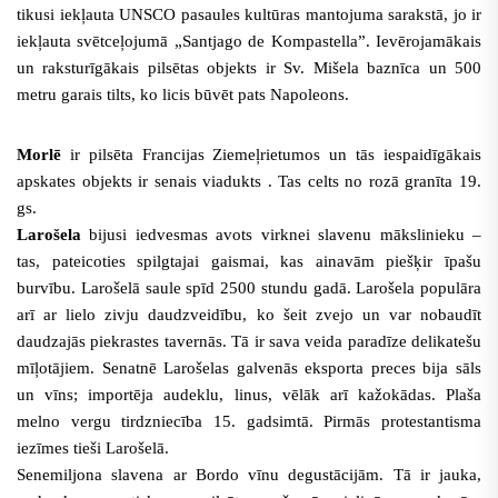
tikusi iekļauta UNSCO pasaules kultūras mantojuma sarakstā, jo ir
iekļauta svētceļojumā „Santjago de Kompastella”. Ievērojamākais
un raksturīgākais pilsētas objekts ir Sv. Mišela baznīca un 500
metru garais tilts, ko licis būvēt pats Napoleons.
Morlē
ir pilsēta Francijas Ziemeļrietumos un tās iespaidīgākais
apskates objekts ir senais viadukts . Tas celts no rozā granīta 19.
gs.
Larošela
bijusi iedvesmas avots virknei slavenu mākslinieku –
tas, pateicoties spilgtajai gaismai, kas ainavām piešķir īpašu
burvību. Larošelā saule spīd 2500 stundu gadā. Larošela populāra
arī ar lielo zivju daudzveidību, ko šeit zvejo un var nobaudīt
daudzajās piekrastes tavernās. Tā ir sava veida paradīze delikatešu
mīļotājiem. Senatnē Larošelas galvenās eksporta preces bija sāls
un vīns; importēja audeklu, linus, vēlāk arī kažokādas. Plaša
melno vergu tirdzniecība 15. gadsimtā. Pirmās protestantisma
iezīmes tieši Larošelā.
Senemiljona slavena ar Bordo vīnu degustācijām. Tā ir jauka,