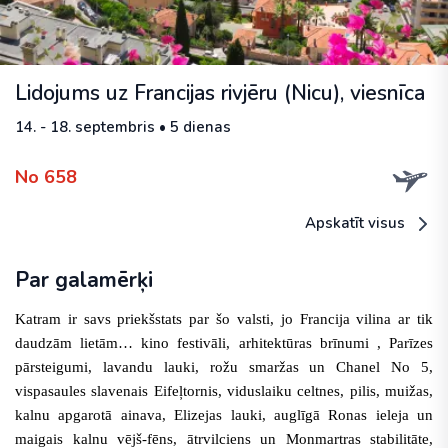
Lidojums uz Francijas rivjēru (Nicu), viesnīca
14. - 18. septembris • 5 dienas
No 658
Apskatīt visus
Par galamērķi
Katram ir savs priekšstats par šo valsti, jo Francija vilina ar tik
daudzām lietām… kino festivāli, arhitektūras brīnumi , Parīzes
pārsteigumi, lavandu lauki, rožu smaržas un Chanel No 5,
vispasaules slavenais Eifeļtornis
, viduslaiku celtnes, pilis, muižas,
kalnu apgarotā ainava,
Elizejas lauki
, auglīgā Ronas ieleja un
maigais kalnu vējš-fēns, ātrvilciens un Monmartras stabilitāte,