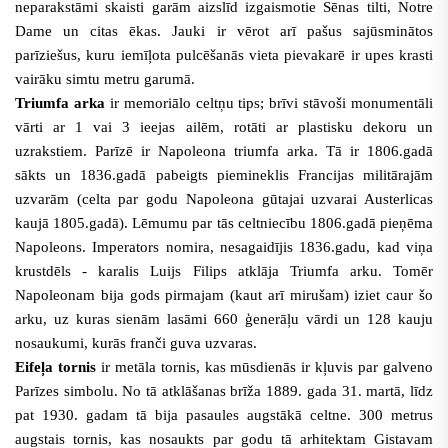
neparakstāmi skaisti garām aizslīd izgaismotie Sēnas tilti, Notre
Dame un citas ēkas. Jauki ir vērot arī pašus sajūsminātos
parīziešus, kuru iemīļota pulcēšanās vieta pievakarē ir upes krasti
vairāku simtu metru garumā.
Triumfa arka
ir memoriālo celtņu tips; brīvi stāvoši monumentāli
vārti ar 1 vai 3 ieejas ailēm, rotāti ar plastisku dekoru un
uzrakstiem. Parīzē ir Napoleona triumfa arka. Tā ir 1806.gadā
sākts un 1836.gadā pabeigts piemineklis Francijas militārajām
uzvarām (celta par godu Napoleona gūtajai uzvarai Austerlicas
kaujā 1805.gadā). Lēmumu par tās celtniecību 1806.gadā pieņēma
Napoleons. Imperators nomira, nesagaidījis 1836.gadu, kad viņa
krustdēls - karalis Luijs Filips atklāja Triumfa arku. Tomēr
Napoleonam bija gods pirmajam (kaut arī mirušam) iziet caur šo
arku, uz kuras sienām lasāmi 660 ģenerāļu vārdi un 128 kauju
nosaukumi, kurās franči guva uzvaras.
Eifeļa tornis
ir metāla tornis, kas mūsdienās ir kļuvis par galveno
Parīzes simbolu. No tā atklāšanas brīža 1889. gada 31. martā, līdz
pat 1930. gadam tā bija pasaules augstākā celtne. 300 metrus
augstais tornis, kas nosaukts par godu tā arhitektam Gistavam