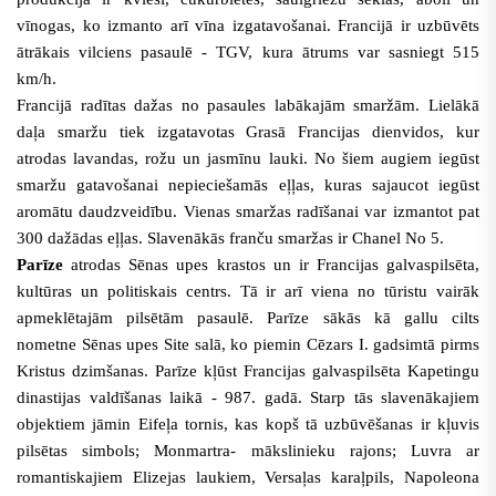
vīnogas, ko izmanto arī vīna izgatavošanai. Francijā ir uzbūvēts
ātrākais vilciens pasaulē - TGV, kura ātrums var sasniegt 515
km/h.
Francijā radītas dažas no pasaules labākajām smaržām. Lielākā
daļa smaržu tiek izgatavotas Grasā Francijas dienvidos, kur
atrodas lavandas, rožu un jasmīnu lauki. No šiem augiem iegūst
smaržu gatavošanai nepieciešamās eļļas, kuras sajaucot iegūst
aromātu daudzveidību. Vienas smaržas radīšanai var izmantot pat
300 dažādas eļļas. Slavenākās franču smaržas ir Chanel No 5.
Parīze
atrodas Sēnas upes krastos un ir Francijas galvaspilsēta,
kultūras un politiskais centrs. Tā ir arī viena no tūristu vairāk
apmeklētajām pilsētām pasaulē. Parīze sākās kā gallu cilts
nometne Sēnas upes Site salā, ko piemin Cēzars I. gadsimtā pirms
Kristus dzimšanas. Parīze kļūst Francijas galvaspilsēta Kapetingu
dinastijas valdīšanas laikā - 987. gadā. Starp tās slavenākajiem
objektiem jāmin Eifeļa tornis, kas kopš tā uzbūvēšanas ir kļuvis
pilsētas simbols; Monmartra- mākslinieku rajons; Luvra ar
romantiskajiem Elizejas laukiem, Versaļas karaļpils, Napoleona