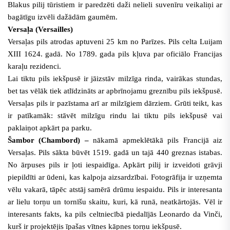
Blakus pilij tūristiem ir paredzēti daži nelieli suvenīru veikaliņi ar
bagātīgu izvēli dažādām gaumēm.
Versaļa (Versailles)
Versaļas pils atrodas aptuveni 25 km no Parīzes. Pils celta Luijam
XIII 1624. gadā. No 1789. gada pils kļuva par oficiālo Francijas
karaļu rezidenci.
Lai tiktu pils iekšpusē ir jāizstāv milzīga rinda, vairākas stundas,
bet tas vēlāk tiek atlīdzināts ar apbrīnojamu greznību pils iekšpusē.
Versaļas pils ir pazīstama arī ar milzīgiem dārziem. Grūti teikt, kas
ir patīkamāk: stāvēt milzīgu rindu lai tiktu pils iekšpusē vai
paklaiņot apkārt pa parku.
Šambor (Chambord) –
nākamā apmeklētākā pils Francijā aiz
Versaļas.
Pils sākta būvēt 1519. gadā un tajā 440 greznas istabas.
No ārpuses pils ir ļoti iespaidīga. Apkārt pilij ir izveidoti grāvji
piepildīti ar ūdeni, kas kalpoja aizsardzībai. Fotogrāfija ir uzņemta
vēlu vakarā, tāpēc atstāj samērā drūmu iespaidu. Pils ir interesanta
ar lielu torņu un tornīšu skaitu, kuri, kā runā, neatkārtojās. Vēl ir
interesants fakts, ka pils celtniecībā piedalījās Leonardo da Vinči,
kurš ir projektējis īpašas vītnes kāpnes torņu iekšpusē.