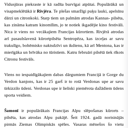
Vidusjūras piekraste ir kā radīta burvīgai atpūtai. Populārākā un
visapmeklētākā ir
Rivjēra
. Te plešas smaržīgi puķu lauki, apelsīnu
dārzi un citronkoki. Starp tiem un palmām atrodas Kannas- pilsēta,
kas zināma katram kinomīlim, jo te notiek ikgadējie kino festivāli.
Nica ir viens no vecākajiem Francijas kūrortiem.
Rivjērā atrodas
arī pasaulslavenā kūrortpilsēta Sentropēza, kas izceļas ar savu
trakulīgo, bohēmisko naktsdzīvi un ikdienu, kā arī Mentona, kas ir
mierīgāka un brīvāka no tūristiem. Katru februāri pilsētā tiek rīkots
Citronu festivāls.
Viens no iespaidīgākajiem dabas dārgumiem Francijā ir Gorge du
Verdon kanjons, kas ir 25 garš ir to rotā Verdonas upe ar savu
tirkizzilo ūdeni. Verdonas upe ir lieliski piemērota dažādiem ūdens
sporta veidiem.
Šamonī
ir populārākais Francijas Alpu slēpošanas kūrorts –
pilsēta, kas atrodas Alpu pakājē. Šeit 1924. gadā norisinājās
pirmās Ziemas Olimpiskās spēles. Vasaras mēnešos šo vietu