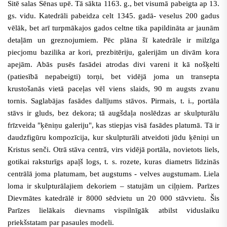
Sitē salas Sēnas upē. Tā sākta 1163. g., bet visumā pabeigta ap 13.
gs. vidu. Katedrāli pabeidza celt 1345. gadā- veselus 200 gadus
vēlāk, bet arī turpmākajos gados celtne tika papildināta ar jaunām
detaļām un greznojumiem. Pēc plāna šī katedrāle ir milzīga
piecjomu bazilika ar kori, prezbitēriju, galerijām un divām kora
apejām. Abās pusēs fasādei atrodas divi vareni it kā nošķelti
(patiesībā nepabeigti) torņi, bet vidējā joma un transepta
krustošanās vietā paceļas vēl viens slaids, 90 m augsts zvanu
tornis. Saglabājas fasādes dalījums stāvos. Pirmais, t. i., portāla
stāvs ir gluds, bez dekora; tā augšdaļa noslēdzas ar skulpturālu
frīzveida "ķēniņu galeriju", kas stiepjas visā fasādes platumā. Tā ir
daudzfigūru kompozīcija, kur skulpturāli atveidoti jūdu ķēniņi un
Kristus senči. Otrā stāva centrā, virs vidējā portāla, novietots liels,
gotikai raksturīgs apaļš logs, t. s. rozete, kuras diametrs līdzinās
centrālā joma platumam, bet augstums - velves augstumam. Liela
loma ir skulpturālajiem dekoriem – statujām un ciļņiem. Parīzes
Dievmātes katedrālē ir 8000 sēdvietu un 20 000 stāvvietu. Šis
Parīzes lielākais dievnams vispilnīgāk atbilst viduslaiku
priekšstatam par pasaules modeli.