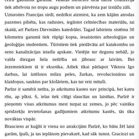
tiek atbrīvota no tropu augu podiem un pārvērsta par izstāžu zāli.
Uzturoties Francijas sirdī, nedrīkst aizmirst, ka zem kājām atrodas
pazemes pilsēta, kas radusies, iegūstot celtniecības materiālu, tai
skaitā, arī Parīzes Dievmātes katedrālei. Tagad labirintu sistēma 30
kilometru garumā tiek rūpīgi kopta, iesaistoties arheoloģijas un
ģeoloģijas studentiem. Tūristiem tiek piedāvāta arī katakombu un
seno kanalizācijas ietaišu apskate. Vietējie tur degunu nebāž, jo
valda diezgan liela netīrība un jābrauc ar laivām. Bet
ārzemniekiem tā ir eksotika. Atliek tikai pārlapot Viktora Igo
darbus, lai iztēlotos milzu peles, žurkas, revolucionārus un
klaidoņus, sauktus par klošāriem, kas tur reiz mituši.
Parīze ir samērā netīra, jo atkritumu kastes nav principā, bet katru
rītu, ap plkst. 6, ielas tiek cītīgi slaucītas un laistītas. Parīzē ir
pieņemts visus atkritumus mest turpat uz zemes, jo pēc vairāku
spridzekļu ievietošanas gadījumiem atkritumu kastēs, tās tika
novāktas vispār.
Brauciens ar kuģīti ir viena no atrakcijām Parīzē, ko būtu žēl laist
garām, īpaši, ja tas ieplānots pievakarē, kad sāk tumst. Graciozi un