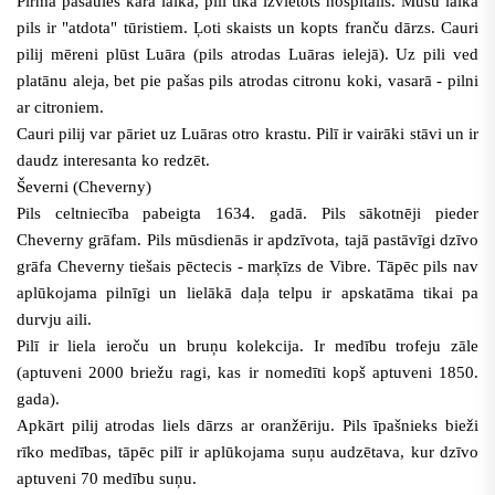
Pirmā pasaules kara laikā, pilī tika izvietots hospitālis. Mūsu laikā
pils ir "atdota" tūristiem. Ļoti skaists un kopts franču dārzs. Cauri
pilij mēreni plūst Luāra (pils atrodas Luāras ielejā). Uz pili ved
platānu aleja, bet pie pašas pils atrodas citronu koki, vasarā - pilni
ar citroniem.
Cauri pilij var pāriet uz Luāras otro krastu. Pilī ir vairāki stāvi un ir
daudz interesanta ko redzēt.
Ševerni (Cheverny)
Pils celtniecība pabeigta 1634. gadā. Pils sākotnēji pieder
Cheverny grāfam. Pils mūsdienās ir apdzīvota, tajā pastāvīgi dzīvo
grāfa Cheverny tiešais pēctecis - marķīzs de Vibre. Tāpēc pils nav
aplūkojama pilnīgi un lielākā daļa telpu ir apskatāma tikai pa
durvju aili.
Pilī ir liela ieroču un bruņu kolekcija. Ir medību trofeju zāle
(aptuveni 2000 briežu ragi, kas ir nomedīti kopš aptuveni 1850.
gada).
Apkārt pilij atrodas liels dārzs ar oranžēriju. Pils īpašnieks bieži
rīko medības, tāpēc pilī ir aplūkojama suņu audzētava, kur dzīvo
aptuveni 70 medību suņu.