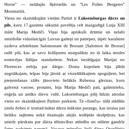
Horse" — netālajās šķērsielās un "Les Folies Bergeres"
Monmartrā.
Viena no skaistākajām vietām Parīzē ir
Luksemburgas dārzs un
pils
, kuru 17.gasimta sākumā pavēlēja celt mazgadīgā Luija XIII
māte Marija Mediči. Viņai bija apnikuši drūmie un nelabi
smirdošie viduslaicīgās Luvras gaiteņi un patrepes, tāpēc karaliene
uzdeva arhitektam Salomonam de Brosam [Salomon de Brosse]
radīt pili, kas ar savu krāšņumu neatpaliktu no tā laika modes
noteicējas Itālijas standartiem. Nekas nesātīgajai Marijai no
Florences nebija par dārgu: Doma kupolam bija jābūt
augstākajam, telpas bija jārotā ar viszeltītākajiem spoguļiem, bet
pieņemšanas zālēs jānovieto lielākās Rubensa gleznas, kuru
galvenā varone, protams, bija Marija Mediči pati, galminieku,
enģeļu un antīko dievu vidū. Luksemburgas pilij līdzās atrodas
viens no skaistākajiem Parīzes parkiem. Tā «franču» stilā stādītās
ziedu dobes ir izsmalcinātas dārza mākslas paraugs, kas izraisa pat
lielāku sajūsmu nekā ēnainajās alejās ieslēptās skulptūras, kas
sniedz pārskatu par dārza tēlniecības attīstību un stiliem gandrīz
četru gadsimtu garumā. Vasaras mēnešos lielā dārza Oranžērija