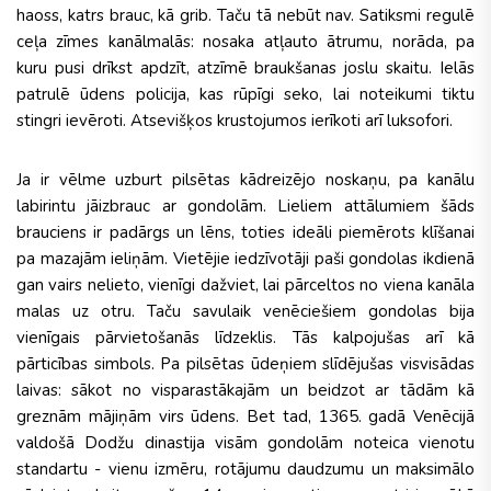
haoss, katrs brauc, kā grib. Taču tā nebūt nav. Satiksmi regulē
ceļa zīmes kanālmalās: nosaka atļauto ātrumu, norāda, pa
kuru pusi drīkst apdzīt, atzīmē braukšanas joslu skaitu. Ielās
patrulē ūdens policija, kas rūpīgi seko, lai noteikumi tiktu
stingri ievēroti. Atsevišķos krustojumos ierīkoti arī luksofori.
Ja ir vēlme uzburt pilsētas kādreizējo noskaņu, pa kanālu
labirintu jāizbrauc ar gondolām. Lieliem attālumiem šāds
brauciens ir padārgs un lēns, toties ideāli piemērots klīšanai
pa mazajām ieliņām. Vietējie iedzīvotāji paši gondolas ikdienā
gan vairs nelieto, vienīgi dažviet, lai pārceltos no viena kanāla
malas uz otru. Taču savulaik venēciešiem gondolas bija
vienīgais pārvietošanās līdzeklis. Tās kalpojušas arī kā
pārticības simbols. Pa pilsētas ūdeņiem slīdējušas visvisādas
laivas: sākot no visparastākajām un beidzot ar tādām kā
greznām mājiņām virs ūdens. Bet tad, 1365. gadā Venēcijā
valdošā Dodžu dinastija visām gondolām noteica vienotu
standartu - vienu izmēru, rotājumu daudzumu un maksimālo