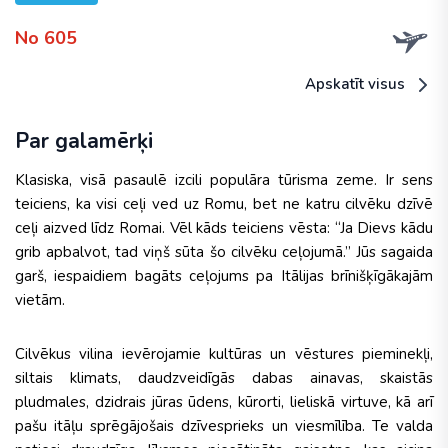
No 605
Apskatīt visus
Par galamērķi
Klasiska, visā pasaulē izcili populāra tūrisma zeme. Ir sens
teiciens, ka visi ceļi ved uz Romu, bet ne katru cilvēku dzīvē
ceļi aizved līdz Romai. Vēl kāds teiciens vēsta: “Ja Dievs kādu
grib apbalvot, tad viņš sūta šo cilvēku ceļojumā.” Jūs sagaida
garš, iespaidiem bagāts ceļojums pa Itālijas brīnišķīgākajām
vietām.
Cilvēkus vilina ievērojamie kultūras un vēstures pieminekļi,
siltais klimats, daudzveidīgās dabas ainavas, skaistās
pludmales, dzidrais jūras ūdens, kūrorti, lieliskā virtuve, kā arī
pašu itāļu sprēgājošais dzīvesprieks un viesmīlība. Te valda