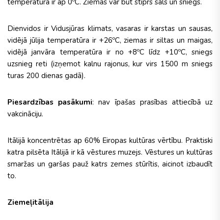
temperatūra ir ap 0ºC. Ziemās var būt stiprs sals un sniegs.
Dienvidos ir Vidusjūras klimats, vasaras ir karstas un sausas,
vidējā jūlija temperatūra ir +26ºC, ziemas ir siltas un maigas,
vidējā janvāra temperatūra ir no +8ºC līdz +10ºC, sniegs
uzsnieg reti (izņemot kalnu rajonus, kur virs 1500 m sniegs
turas 200 dienas gadā).
Piesardzības pasākumi
: nav īpašas prasības attiecībā uz
vakcināciju.
Itālijā koncentrētas ap 60% Eiropas kultūras vērtību. Praktiski
katra pilsēta Itālijā ir kā vēstures muzejs. Vēstures un kultūras
smaržas un garšas pauž katrs zemes stūrītis, aicinot izbaudīt
to.
Ziemeļitālija