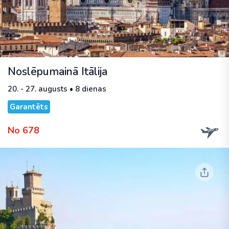
Noslēpumainā Itālija
20. - 27. augusts • 8 dienas
Garantēts
No 678