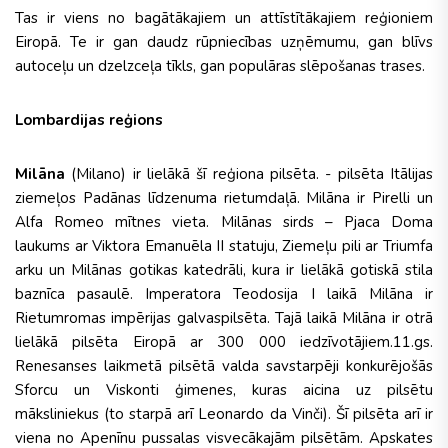
Tas ir viens no bagātākajiem un attīstītākajiem reģioniem
Eiropā. Te ir gan daudz rūpniecības uzņēmumu, gan blīvs
autoceļu un dzelzceļa tīkls, gan populāras slēpošanas trases.
Lombardijas reģions
Milāna
(Milano) ir lielākā šī reģiona pilsēta. - pilsēta Itālijas
ziemeļos Padānas līdzenuma rietumdaļā. Milāna ir Pirelli un
Alfa Romeo mītnes vieta. Milānas sirds – Pjaca Doma
laukums ar Viktora Emanuēla II statuju, Ziemeļu pili ar Triumfa
arku un Milānas gotikas katedrāli, kura ir lielākā gotiskā stila
baznīca pasaulē. Imperatora Teodosija I laikā Milāna ir
Rietumromas impērijas galvaspilsēta. Tajā laikā Milāna ir otrā
lielākā pilsēta Eiropā ar 300 000 iedzīvotājiem.11.gs.
Renesanses laikmetā pilsētā valda savstarpēji konkurējošās
Sforcu un Viskonti ģimenes, kuras aicina uz pilsētu
māksliniekus (to starpā arī Leonardo da Vinči). Šī pilsēta arī ir
viena no Apenīnu pussalas visvecākajām pilsētām. Apskates