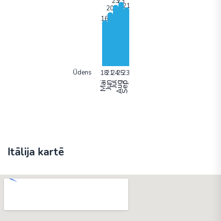
Ūdens
Mai
Jun
Jūl
Aug
Sep
Itālija kartē