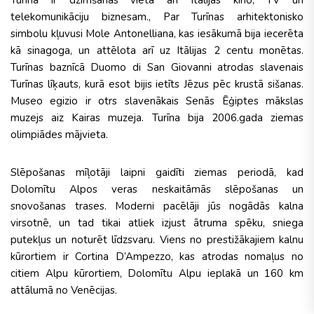
Turīna ir dzimšanas vieta arī Itālijas kino, TV un
telekomunikāciju biznesam., Par Turīnas arhitektonisko
simbolu kļuvusi Mole Antonelliana, kas iesākumā bija iecerēta
kā sinagoga, un attēlota arī uz Itālijas 2 centu monētas.
Turīnas baznīcā Duomo di San Giovanni atrodas slavenais
Turīnas līķauts, kurā esot bijis ietīts Jēzus pēc krustā sišanas.
Museo egizio ir otrs slavenākais Senās Ēģiptes mākslas
muzejs aiz Kairas muzeja. Turīna bija 2006.gada ziemas
olimpiādes mājvieta.
Slēpošanas mīļotāji laipni gaidīti ziemas periodā, kad
Dolomītu Alpos veras neskaitāmās slēpošanas un
snovošanas trases. Moderni pacēlāji jūs nogādās kalna
virsotnē, un tad tikai atliek izjust ātruma spēku, sniega
putekļus un noturēt līdzsvaru. Viens no prestižākajiem kalnu
kūrortiem ir Cortina D’Ampezzo, kas atrodas nomaļus no
citiem Alpu kūrortiem, Dolomītu Alpu ieplakā un 160 km
attālumā no Venēcijas.