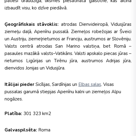
patiesi draudzīga, līksmes piesātināta gaisotne, kas aicina
izbaudīt visu, ko dzīve piedāvā.
Ģeogrāfiskais stāvoklis:
atrodas Dienvideiropā, Vidusjūras
ziemeļu daļā, Apenīnu pussalā. Ziemeļos robežojas ar Šveici
un Austriju, ziemeļrietumos ar Franciju, austrumos ar Slovēniju.
Valsts centrā atrodas San Marino valstiņa, bet Romā –
pasaules mazākā valsts–Vatikāns. Valsti apskalo piecas jūras –
rietumos Ligūrijas un Tirēnu jūra, austrumos Adrijas jūra,
dienvidos Jonijas un Vidusjūra.
Itālijai pieder
Sicīlijas, Sardīnijas un
Elbas salas
. Visas
pussalas garumā stiepjas Apenīnu kalni un ziemeļos Alpu
nogāzes.
Platība:
301 323 km2
Galvaspilsēta:
Roma