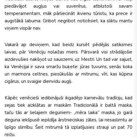
piedāvājot augļus vai suvenīrus, atbilstoši savam
temperamentam, māk pārliecināt ikvienu tūristu, ka prece ir
augstākā labuma. Gribot negribot noticēsiet, ka sliktu mantu
viņiem vispār nav.
Vakarā ap deviņiem, kad beidz kursēt pēdējās satiksmes
laivas, pār Venēciju nolaižas miers. Pārsvarā visi strādājošie
aizdevušies nakšņot uz sauszemi, uz Mestri. Un tad var sajust,
ka Venēcijai ir sava smaržu buķete: jūras tuvums, senās koka
un marmora celtnes, piesūkušās ar mitrumu, vīri, kas kūpina
cigārus, un svaigie dienvidu augļi.
Kāpēc venēcieši iedibinājuši ikgadējo karnevālu tradīciju, kad
sejas tiek aizklātas ar maskām Tradicionālā ir baltā maska,
taču tās ar lielajiem deguniem- „mēra laika” maska, jo garā
deguna iekšpusē iepildīja ārstnieciskas zāles, lai nesaslimtu ar
lipīgo slimību. Šeit mitrumā tā izplatījusies strauji un pat 70
reižu.