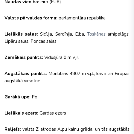
Naudas vienība:
eiro (EUR)
Valsts pārvaldes forma:
parlamentāra republika
Lielākās salas:
Sicīlija, Sardīnija, Elba,
Toskānas
arhipelāgs,
Lipāru salas, Poncas salas
Zemākais punkts:
Vidusjūra 0 m v.j.l.
Augstākais punkts:
Monblāns 4807 m v.j.l., kas ir arī Eiropas
augstākā virsotne
Garākā upe:
Po
Lielākais ezers:
Gardas ezers
Reljefs:
valsts Z atrodas Alpu kalnu grēda, un tās augstākās