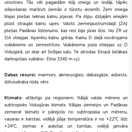
virsotnes. Tās vēl pagaidām klāj sniegs un ledāji, tāpēc
slēpošanas maršruti ziemās ir tūristu iecienīti. Zem sniega
līnijas plešas leknas kalnu pļavas. Pa Alpu dziļajām ielejām
plūst straujās kalnu upes. Valsts ziemeļaustrumdaļā (ZA)
plešas Padānas līdzenums, kas reiz bijis jūras līcis. No ZR uz
DA stiepjas Apenīnu kalnu grēda. Kalnu D daļā novērojams
vulkānisms un zemestrīces. Vulkānisma josla stiepjas uz D
Vidusjūrā, un skar arī Sicīlijas salu. Te atrodas Eiropā lielākais
darbojošais vulkāns– Etna 3340 m v.j.l.
Dabas resursi:
marmors, akmeņogles, dabasgāze, azbests,
dzīvsudraba rūda, sērs
Klimats:
atšķirīgs pa reģioniem. Itālijā valda mērens un
subtropisks Vidusjūras klimats. Itālijas ziemeļos un Padānas
zemienē klimats ir pārejošs no subtropiska un mērenu,
vasaras ir karstas, vidējā jūlija temperatūra ir no +22ºC līdz
+24ºC, ziemas ir aukstas un tumšas, vidējā janvāra