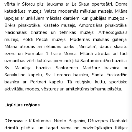
vērta ir Sforcu pils, laukums ar La Skala operteātri, Doma
katedrāles muzejs, Valsts modernās mākslas muzejs. Milāna
lepojas ar unikāliem mākslas darbiem, kuri glabājas muzejos -
Brēra pinakotāka, Kastelo muzejs, Ambroziāna pinakotāka,
Nacionālais zinātnes un tehnikas muzejs, Arheoloģiskais
muzejs, Poldi Pecoli muzejs, Modernās mākslas galerija.
Milānā atrodas arī izklaides parks „Minitalia”, daudz skaistu
ezeru un Formulas 1 trase Monca. Milānā atrodas arī tādi
uzmanības vērti kultūras pieminekļi kā Santambrodžio baznīca,
Sv. Maurīcija baznīca, Sanlorenco Madžore baznīca ar
Sanakulino kapelu, Sv. Lorenco baznīca, Santa Eustordžio
baznīca ar Portnari kapelu. Tā reliģisku kultu, sportisko
aktivitāšu, modes, vēstures un arhitektūras brīnumu pilsēta.
Ligūrijas reģions
Dženova
ir K.Kolumba, Nikolo Paganīni, Džuzepes Garibaldi
dzimtā pilsēta, un tagad viena no nozīmīgākajām Itālijas