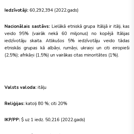
Iedzīvotāji:
60,292,394 (2022.gads)
Nacionālais sastāvs:
Lielākā etniskā grupa Itālijā ir itāļi, kas
veido 95% (vairāk nekā 60 miljonus) no kopējā Itālijas
iedzīvotāju skaita. Atlikušos 5% iedzīvotāju veido tādas
etniskās grupas kā albāņi, rumāņi, ukraiņi un citi eiropieši
(2,5%); afrikāņi (1,5%) un vairākas citas minoritātes (1%).
Valsts valoda:
itāļu
Reliģijas:
katoļi 80 %; citi 20%
IKP/PP:
$ uz 1 iedz. 50,216 (2022.gads)