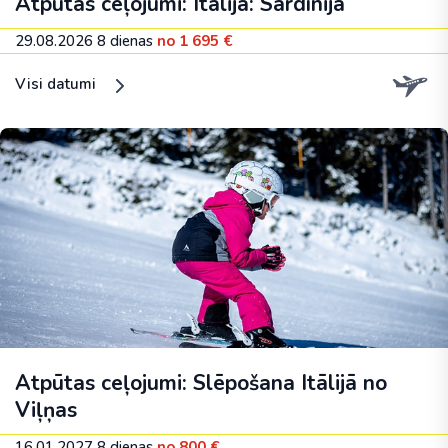
Atpūtas ceļojumi: Itālija: Sardīnija
29.08.2026
8 dienas
no 1 695 €
Visi datumi
Atpūtas ceļojumi: Slēpošana Itālijā no
Viļņas
16.01.2027
8 dienas
no 800 €