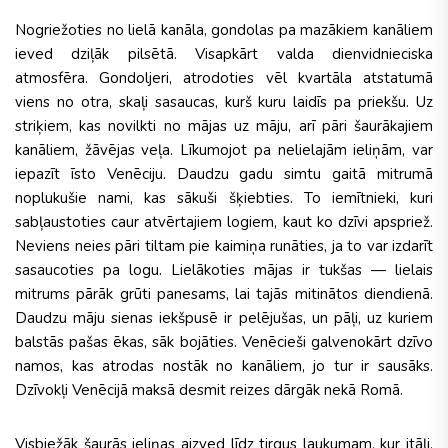
Nogriežoties no lielā kanāla, gondolas pa mazākiem kanāliem
ieved dziļāk pilsētā. Visapkārt valda dienvidnieciska
atmosfēra. Gondoljeri, atrodoties vēl kvartāla atstatumā
viens no otra, skaļi sasaucas, kurš kuru laidīs pa priekšu. Uz
striķiem, kas novilkti no mājas uz māju, arī pāri šaurākajiem
kanāliem, žāvējas veļa. Līkumojot pa nelielajām ieliņām, var
iepazīt īsto Venēciju. Daudzu gadu simtu gaitā mitrumā
noplukušie nami, kas sākuši šķiebties. To iemītnieki, kuri
sabļaustoties caur atvērtajiem logiem, kaut ko dzīvi apspriež.
Neviens neies pāri tiltam pie kaimiņa runāties, ja to var izdarīt
sasaucoties pa logu. Lielākoties mājas ir tukšas — lielais
mitrums pārāk grūti panesams, lai tajās mitinātos diendienā.
Daudzu māju sienas iekšpusē ir pelējušas, un pāļi, uz kuriem
balstās pašas ēkas, sāk bojāties. Venēcieši galvenokārt dzīvo
namos, kas atrodas nostāk no kanāliem, jo tur ir sausāks.
Dzīvokļi Venēcijā maksā desmit reizes dārgāk nekā Romā.
Visbiežāk šaurās ieliņas aizved līdz tirgus laukumam, kur itāļi,