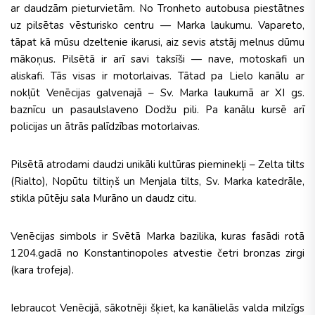
ar daudzām pieturvietām. No Tronheto autobusa piestātnes
uz pilsētas vēsturisko centru — Marka laukumu. Vapareto,
tāpat kā mūsu dzeltenie ikarusi, aiz sevis atstāj melnus dūmu
mākoņus. Pilsētā ir arī savi taksīši — nave, motoskafi un
aliskafi. Tās visas ir motorlaivas. Tātad pa Lielo kanālu ar
nokļūt Venēcijas galvenajā – Sv. Marka laukumā ar XI gs.
baznīcu un pasaulslaveno Dodžu pili. Pa kanālu kursē arī
policijas un ātrās palīdzības motorlaivas.
Pilsētā atrodami daudzi unikāli kultūras pieminekļi – Zelta tilts
(Rialto), Nopūtu tiltiņš un Menjala tilts, Sv. Marka katedrāle,
stikla pūtēju sala Murāno un daudz citu.
Venēcijas simbols ir Svētā Marka bazilika, kuras fasādi rotā
1204.gadā no Konstantinopoles atvestie četri bronzas zirgi
(kara trofeja).
Iebraucot Venēcijā, sākotnēji šķiet, ka kanālielās valda milzīgs