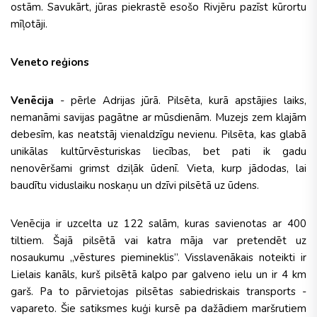
ostām. Savukārt, jūras piekrastē esošo Rivjēru pazīst kūrortu
mīļotāji.
Veneto reģions
Venēcija
- pērle Adrijas jūrā. Pilsēta, kurā apstājies laiks,
nemanāmi savijas pagātne ar mūsdienām. Muzejs zem klajām
debesīm, kas neatstāj vienaldzīgu nevienu. Pilsēta, kas glabā
unikālas kultūrvēsturiskas liecības, bet pati ik gadu
nenovēršami grimst dziļāk ūdenī. Vieta, kurp jādodas, lai
baudītu viduslaiku noskaņu un dzīvi pilsētā uz ūdens.
Venēcija ir uzcelta uz 122 salām, kuras savienotas ar 400
tiltiem. Šajā pilsētā vai katra māja var pretendēt uz
nosaukumu „vēstures piemineklis”. Visslavenākais noteikti ir
Lielais kanāls, kurš pilsētā kalpo par galveno ielu un ir 4 km
garš. Pa to pārvietojas pilsētas sabiedriskais transports -
vapareto. Šie satiksmes kuģi kursē pa dažādiem maršrutiem