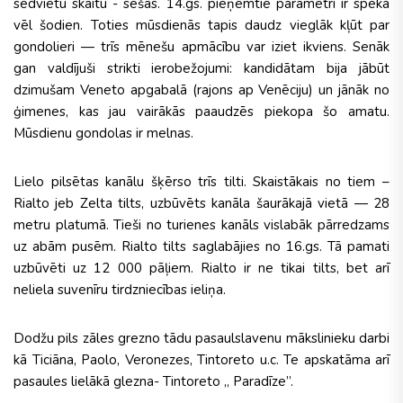
sēdvietu skaitu - sešas. 14.gs. pieņemtie parametri ir spēkā
vēl šodien. Toties mūsdienās tapis daudz vieglāk kļūt par
gondolieri — trīs mēnešu apmācību var iziet ikviens. Senāk
gan valdījuši strikti ierobežojumi: kandidātam bija jābūt
dzimušam Veneto apgabalā (rajons ap Venēciju) un jānāk no
ģimenes, kas jau vairākās paaudzēs piekopa šo amatu.
Mūsdienu gondolas ir melnas.
Lielo pilsētas kanālu šķērso trīs tilti. Skaistākais no tiem –
Rialto jeb Zelta tilts, uzbūvēts kanāla šaurākajā vietā — 28
metru platumā. Tieši no turienes kanāls vislabāk pārredzams
uz abām pusēm. Rialto tilts saglabājies no 16.gs. Tā pamati
uzbūvēti uz 12 000 pāļiem. Rialto ir ne tikai tilts, bet arī
neliela suvenīru tirdzniecības ieliņa.
Dodžu pils zāles grezno tādu pasaulslavenu mākslinieku darbi
kā Ticiāna, Paolo, Veronezes, Tintoreto u.c. Te apskatāma arī
pasaules lielākā glezna- Tintoreto „ Paradīze”.