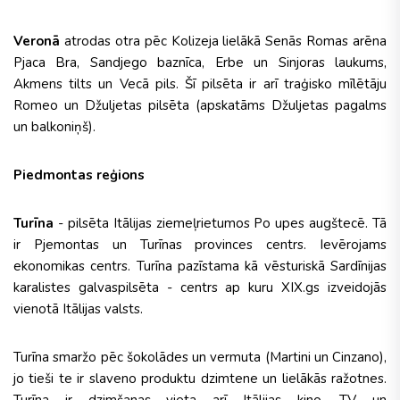
Veronā
atrodas otra pēc Kolizeja lielākā Senās Romas arēna
Pjaca Bra, Sandjego baznīca, Erbe un Sinjoras laukums,
Akmens tilts un Vecā pils. Šī pilsēta ir arī traģisko mīlētāju
Romeo un Džuljetas pilsēta (apskatāms Džuljetas pagalms
un balkoniņš).
Piedmontas reģions
Turīna
- pilsēta Itālijas ziemeļrietumos Po upes augštecē. Tā
ir Pjemontas un Turīnas provinces centrs. Ievērojams
ekonomikas centrs. Turīna pazīstama kā vēsturiskā Sardīnijas
karalistes galvaspilsēta - centrs ap kuru XIX.gs izveidojās
vienotā Itālijas valsts.
Turīna smaržo pēc šokolādes un vermuta (Martini un Cinzano),
jo tieši te ir slaveno produktu dzimtene un lielākās ražotnes.