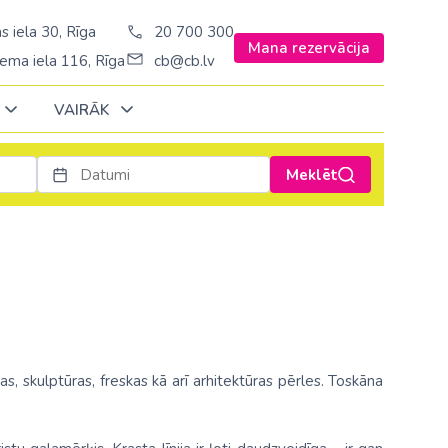
s iela 30, Rīga
20 700 300
Mana rezervācija
ema iela 116, Rīga
cb@cb.lv
VAIRĀK
Meklēt
Decembrī
Decembrī
Decembrī
Janvārī
Janvārī
Janvārī
Amerika
Amerika
Ungārija
Stambulā)
Argentīna
Vācija
š. Stambulā/
ASV
Zviedrija
ēš. Stambulā)
Brazīlija
as, skulptūras, freskas kā arī arhitektūras pērles. Toskāna
sēš. Stambulā)
Dominikānas republika
Kanāda