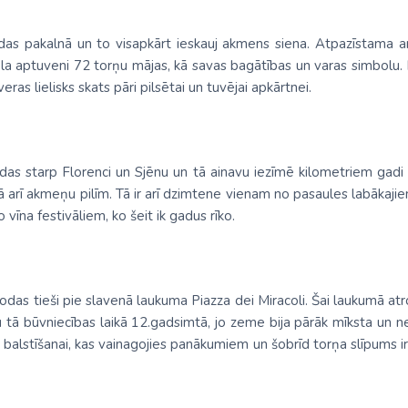
Malaizija
rodas pakalnā un to visapkārt ieskauj akmens siena. Atpazīstama a
Nepāla
ēla aptuveni 72 torņu mājas, kā savas bagātības un varas simbolu. 
Omāna
as lielisks skats pāri pilsētai un tuvējai apkārtnei.
Saūda Arābija
Singapūra
das starp Florenci un Sjēnu un tā ainavu iezīmē kilometriem gadi blīv
Šrilanka
 arī akmeņu pilīm. Tā ir arī dzimtene vienam no pasaules labākajiem
 vīna festivāliem, ko šeit ik gadus rīko.
Tadžikistāna
Taizeme
Uzbekistāna
rodas tieši pie slavenā laukuma Piazza dei Miracoli. Šai laukumā atr
s jau tā būvniecības laikā 12.gadsimtā, jo zeme bija pārāk mīksta u
Vjetnama
ņa balstīšanai, kas vainagojies panākumiem un šobrīd torņa slīpums i