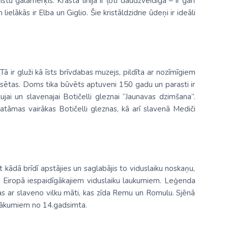
tu galamērķis. Krasta līnija ir ļoti daudzveidīga – ir gan
elākās ir Elba un Giglio. Šie kristāldzidrie ūdeņi ir ideāli
Kolumbija
Kostarika
Meksika
ā ir gluži kā īsts brīvdabas muzejs, pildīta ar nozīmīgiem
Panama
ilsētas. Doms tika būvēts aptuveni 150 gadu un parasti ir
i un slavenajai Botičelli gleznai “Jaunavas dzimšana”.
skatāmas vairākas Botičelli gleznas, kā arī slavenā Mediči
ut kādā brīdī apstājies un saglabājis to viduslaiku noskaņu,
o Eiropā iespaidīgākajiem viduslaiku laukumiem. Leģenda
jas ar slaveno vilku māti, kas zīda Remu un Romulu. Sjēnā
aizsākumiem no 14.gadsimta.