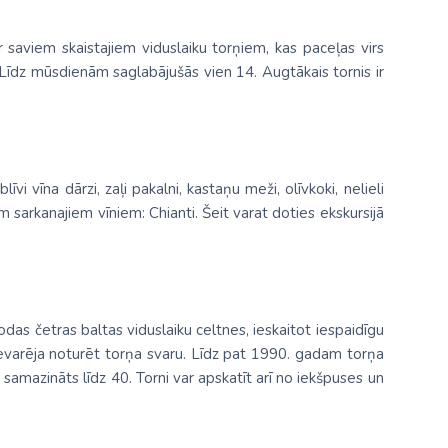
r saviem skaistajiem viduslaiku torņiem, kas paceļas virs
Līdz mūsdienām saglabājušās vien 14. Augtākais tornis ir
i vīna dārzi, zaļi pakalni, kastaņu meži, olīvkoki, nelieli
 sarkanajiem vīniem: Chianti. Šeit varat doties ekskursijā
odas četras baltas viduslaiku celtnes, ieskaitot iespaidīgu
n nevarēja noturēt torņa svaru. Līdz pat 1990. gadam torņa
r samazināts līdz 4
0
. Torni var apskatīt arī no iekšpuses un