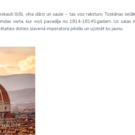
skauti līcīši, vīna dārzi un saule – tas viss raksturo Toskānas lie
mdas vieta, kur viņš pavadīja no 1814-18145.gadam. Uz salas ir ap
ēlaties doties slavenā imperatora pēdās un uzzināt ko jaunu.