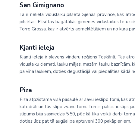
San Gimignano
Tā ir neliela viduslaiku pilsēta Sjēnas provincē, kas at
pilsētas. Pilsētas bagātākās ģimenes viduslaikos te uzc
Torre Grossa, kas ir atvērts apmeklētājiem un no kura paver
Kjanti ieleja
Kjanti ieleja ir slavens vīndaru reģions Toskānā. Tas atro
viduslaiku ciemati, lauku mājas, mazām lauku baznīcām, kā
pa vīna laukiem, doties degustācijā vai piedalīties kādā no
Piza
Piza atpzīstama visā pasaulē ar savu ieslīpo torni, kas at
katedrāli un tās slīpo zvanu torni. Tornis palicis ieslīp
slīpums bija sasniedzis 5,5
0
, pēc kā tika veikti darbi tor
doties līdz pat tā augšai pa aptuveni 300 pakāpieniem.