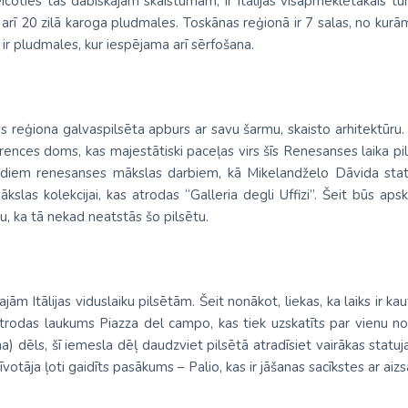
coties tās dabiskajam skaistumam, ir Itālijas visapmeklētākais tūris
ī 20 zilā karoga pludmales. Toskānas reģionā ir 7 salas, no kurām li
ja
Šveice
na
No Viļņas: Hurgada
Kenija
Dienvidkoreja
 ir pludmales, kur iespējama arī sērfošana.
Turcija
No Viļņas: Šarm el Šeiha
Maroka
Filipīnas
Tunisija
Seišelu salas
Indija
reģiona galvaspilsēta apburs ar savu šarmu, skaisto arhitektūru. T
Zanzibāra (pārsēš. Stambulā)
Senegāla
Indonēzija
rences doms, kas majestātiski paceļas virs šīs Renesanses laika p
ādiem renesanses mākslas darbiem, kā Mikelandželo Dāvida statuja
Tanzānija
Japāna
kslas kolekcijai, kas atrodas “Galleria degli Uffizi”. Šeit būs ap
M
Jaunzēlande
u, ka tā nekad neatstās šo pilsētu.
Jordānija
Kambodža
ām Itālijas viduslaiku pilsētām. Šeit nonākot, liekas, ka laiks ir ka
Kazahstāna
 atrodas laukums Piazza del campo, kas tiek uzskatīts par vienu n
a) dēls, šī iemesla dēļ daudzviet pilsētā atradīsiet vairākas statu
Ķīna
zīvotāja ļoti gaidīts pasākums – Palio, kas ir jāšanas sacīkstes ar 
Kirgizstāna