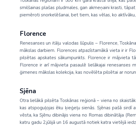
Toskānas reģionam ir 500 km gara krasta līnija, kas patei
Palīdzība ārkārtas situācijās
smilšainas plašas pludmales, gan akmeņaini krasti, tāpat ar
Horvātija
Norvēģi
Grieķija: Roda
Dānija
Spānija: Barselo
Monako
piemēroti snorkelēšanai, bet tiem, kas vēlas, ko aktīvāku,
BALTA ceļojumu apdrošināšana
Igaunija
Polija
Gruzija: Batumi
Francija
Spānija: Malaga
Portugāle
Anketas vīzu noformēšanai
Florence
Itālija: Kalabrija
Grieķija
Spānija: Maljorka
Rumānija
Lidojumu atcelšana un kavēšanās
Renesanses un itāļu valodas šūpulis – Florence, Toskānas 
Itālija: Sardīnija
Gruzija
Tenerife
Somija
mākslas darbiem. Florences atpazīstamākā vieta ir ir Flo
Auto noma
pilsētas apskates sākumpunkts. Florence ir mājvieta t
Itālija: Sicīlija
Horvātija
TURCIJA
Spānija
Florence ir arī mājvieta pasaulē lielākajai renesanses mā
Kipra
Islande
Turcija PREMIU
Šveice
ģimenes mākslas kolekcija, kas novēlēta pilsētai ar norun
Madeira
Itālija
Turcija: Bodruma
Turcija
Sjēna
Kipra
Vācija
Otra lielākā pilsēta Toskānas reģionā – viena no skaistākaj
kas atspoguļojas ēku ķieģeļu sienās. Sjēnas pašā sirdī
vēsta, ka Sjēnu dibinājis viena no Romas dibinātāja (Rem
katru gadu 2.jūlijā un 16 augustā notiek katra vietējā ied