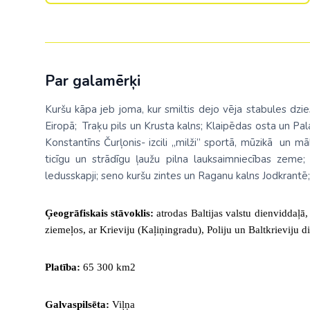
Par galamērķi
Kuršu kāpa jeb joma, kur smiltis dejo vēja stabules dz
Eiropā; Traķu pils un Krusta kalns; Klaipēdas osta un Pa
Konstantīns Čurļonis- izcili „milži” sportā, mūzikā un māk
ticīgu un strādīgu ļaužu pilna lauksaimniecības zeme;
ledusskapji; seno kuršu zintes un Raganu kalns Jodkrantē; z
Ģeogrāfiskais stāvoklis:
atrodas Baltijas valstu dienviddaļā,
ziemeļos, ar Krieviju (Kaļiņingradu), Poliju un Baltkrieviju d
Platība:
65 300 km2
Galvaspilsēta:
Viļņa