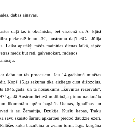
ales, dabas ainavas.
stes daļā tas ir okeānisks, bet virzienā uz A- kļūst
atūra piekrastē ir no -3C, austrumu daļā -6C. Jūlija
. Laika apstākļi mēdz mainīties dienas laikā, tāpēc
ētras mēdz būt reti, galvenokārt, rudeņos.
cināciju.
ieši ar dabu un tās procesiem. Jau 14.gadsimtā minētas
dīt. Kopš 15.gs.sākuma tika aizliegts cirst dižozolus.
ots 1946.gadā, un tā nosaukums „Žuvintas rezervāts”.
 1974.gadā Austrumlietuvā nodibināja pirmo nacionālo
em un līkumotām upēm bagātās Utenas, Ignalīnas un
vāti ir arī Žemaitijā, Dzukijā, Kuršu kāpās, Traķu
kā savu skaisto šarmu apkārtnei piedod daudzie ezeri,
alūšes koka baznīciņa ar zvanu torni, 5.gs. kurgāna