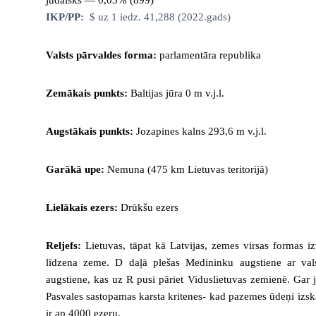
jūdaisks — 0,03% (899)
IKP/PP:
$ uz 1 iedz. 41,288 (2022.gads)
Valsts pārvaldes forma:
parlamentāra republika
Zemākais punkts:
Baltijas jūra 0 m v.j.l.
Augstākais punkts:
Jozapines kalns 293,6 m v.j.l.
Garākā upe:
Nemuna (475 km Lietuvas teritorijā)
Lielākais ezers:
Drūkšu ezers
Reljefs:
Lietuvas, tāpat kā Latvijas, zemes virsas formas i
līdzena zeme. D daļā plešas Medininku augstiene ar valst
augstiene, kas uz R pusi pāriet Viduslietuvas zemienē. Gar j
Pasvales sastopamas karsta kritenes- kad pazemes ūdeņi izska
ir ap 4000 ezeru.