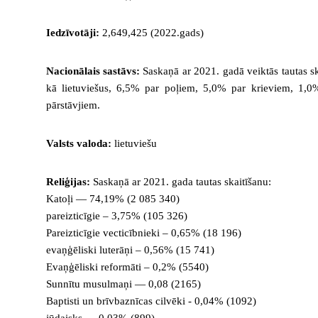
Iedzīvotāji:
2,649,425 (2022.gads)
Nacionālais sastāvs:
Saskaņā ar 2021. gadā veiktās tautas sk
kā lietuviešus, 6,5% par poļiem, 5,0% par krieviem, 1,0
pārstāvjiem.
Valsts valoda:
lietuviešu
Reliģijas:
Saskaņā ar 2021. gada tautas skaitīšanu:
Katoļi — 74,19% (2 085 340)
pareizticīgie – 3,75% (105 326)
Pareizticīgie vecticībnieki – 0,65% (18 196)
evaņģēliski luterāņi – 0,56% (15 741)
Evaņģēliski reformāti – 0,2% (5540)
Sunnītu musulmaņi — 0,08 (2165)
Baptisti un brīvbaznīcas cilvēki - 0,04% (1092)