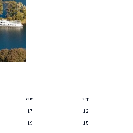
Kolumbija
Kostarika
Kuba
Meksika
Panama
aug
sep
17
12
19
15