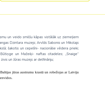
iesmu un veido smilšu kāpas vistālāk uz ziemeļiem
langas Dzintara muzejs; Arvīds Sabonis un Mikolajs
slā; šakotis un cepelīni- nacionālie vēdera prieki;
 Būtiņge un Mažeiķi- naftas citadeles; „Snaige”
ivis un Jūras muzejs ar delfināriju;
 Baltijas jūras austrumu krastā un robežojas ar Latviju
ienvidos.