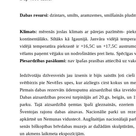
Dabas resursi:
dzintars, smilts, aramzemes, smilšainās pludm
Klimats:
mērenās joslas klimats ar pārejas pazīmēm- piekra
kontinentālāks. Siltāks kā Igaunijā. Janvāra vidējā temper
vidējā temperatūra piekrastē ir +16,5C un +17,5C austrumos
vēlams paņemt vējjaku un nodrošināties pret lietu. Spēcīgas v
Piesardzības pasākumi:
nav īpašas prasības attiecībā uz vak
Iedzīvotāju dzīvesveids jau izsenis ir bijis saistīts ļoti c
svētbirzis pie Nevēžes upes, kur aizliegts cirst kokus un me
Pirmais dabas rezervāts ūdensputnu aizsardzībai tika izveid
Dabas aizsardzības procesi turpinājās arī 20.gs. beigās, un
parku. Tajā aizsardzībā ņemtas īpaši gleznainās, ezeri
Šventojas rajonu dabas ainavas. Nacionālie parki un rezer
apkārtnē un Nemunas vidustecē. Augštaitijas nacionālajā par
senās biškopības brīvdabas muzejs ar dažādām skulptūrām, P
un akmens laikmeta ekspozīcijām.