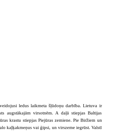
zveidojusi ledus laikmeta šļūdoņu darbība. Lietuva ir
s augstākajām virsotnēm. A daļā stiepjas Baltijas
ūras krastu stiepjas Piejūras zemiene. Pie Biržiem un
lo kaļķakmeņus vai ģipsi, un virszeme iegrūst. Valstī