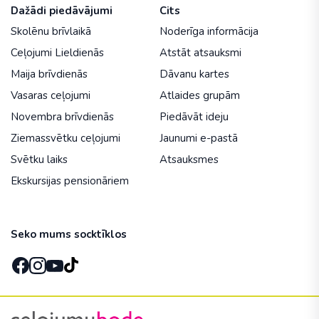
Dažādi piedāvājumi
Cits
Skolēnu brīvlaikā
Noderīga informācija
Ceļojumi Lieldienās
Atstāt atsauksmi
Maija brīvdienās
Dāvanu kartes
Vasaras ceļojumi
Atlaides grupām
Novembra brīvdienās
Piedāvāt ideju
Ziemassvētku ceļojumi
Jaunumi e-pastā
Svētku laiks
Atsauksmes
Ekskursijas pensionāriem
Seko mums socktīklos