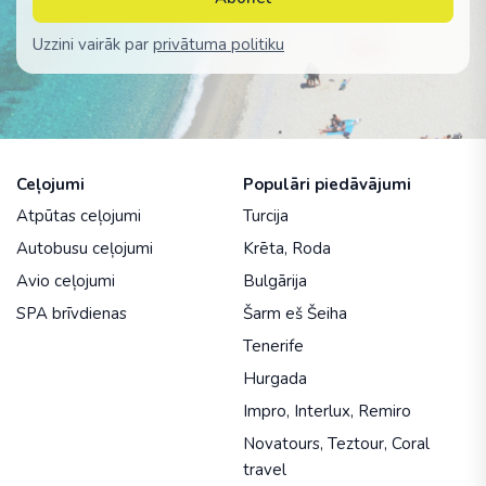
Uzzini vairāk par
privātuma politiku
Ceļojumi
Populāri piedāvājumi
Atpūtas ceļojumi
Turcija
Autobusu ceļojumi
Krēta
,
Roda
Avio ceļojumi
Bulgārija
SPA brīvdienas
Šarm eš Šeiha
Tenerife
Hurgada
Impro
,
Interlux
,
Remiro
Novatours
,
Teztour
,
Coral
travel