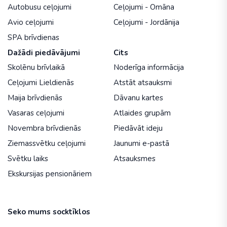
Autobusu ceļojumi
Ceļojumi - Omāna
Avio ceļojumi
Ceļojumi - Jordānija
SPA brīvdienas
Dažādi piedāvājumi
Cits
Skolēnu brīvlaikā
Noderīga informācija
Ceļojumi Lieldienās
Atstāt atsauksmi
Maija brīvdienās
Dāvanu kartes
Vasaras ceļojumi
Atlaides grupām
Novembra brīvdienās
Piedāvāt ideju
Ziemassvētku ceļojumi
Jaunumi e-pastā
Svētku laiks
Atsauksmes
Ekskursijas pensionāriem
Seko mums socktīklos