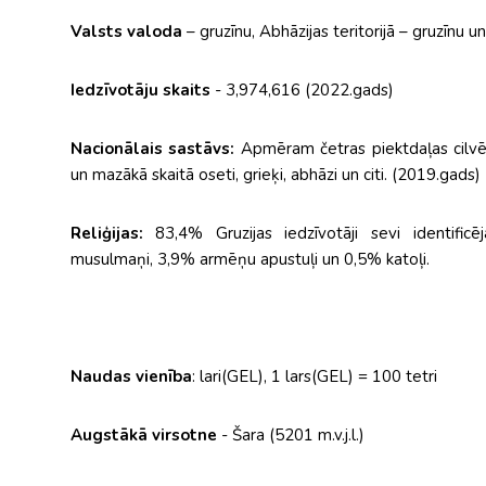
Valsts valoda
– gruzīnu, Abhāzijas teritorijā – gruzīnu u
Iedzīvotāju skaits
- 3,974,616 (2022.gads)
Nacionālais sastāvs:
Apmēram četras piektdaļas cilvēku 
un mazākā skaitā oseti, grieķi, abhāzi un citi. (2019.gads)
Reliģijas:
83,4% Gruzijas iedzīvotāji sevi identificē
musulmaņi, 3,9% armēņu apustuļi un 0,5% katoļi.
Naudas vienība
: lari(GEL), 1 lars(GEL) = 100 tetri
Augstākā virsotne
- Šara (5201 m.v.j.l.)