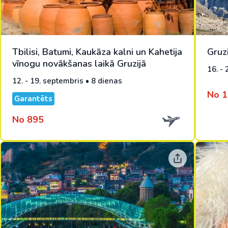
Tbilisi, Batumi, Kaukāza kalni un Kahetija
Gruz
vīnogu novākšanas laikā Gruzijā
16. -
12. - 19. septembris • 8 dienas
No 
Garantēts
No 895