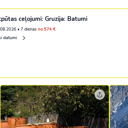
pūtas ceļojumi: Gruzija: Batumi
.08.2026
•
7 dienas
no 574 €
si datumi