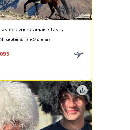
ijas neaizmirstamais stāsts
 24. septembris • 9 dienas
1095