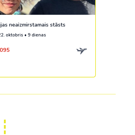
ijas neaizmirstamais stāsts
22. oktobris • 9 dienas
1095