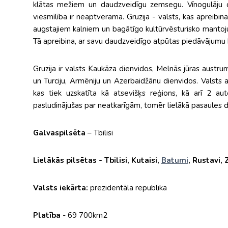
klātas mežiem un daudzveidīgu zemsegu. Vīnogulāju dār
viesmīlība ir neaptverama. Gruzija - valsts, kas apreibi
augstajiem kalniem un bagātīgo kultūrvēsturisko mantoj
Tā apreibina, ar savu daudzveidīgo atpūtas piedāvājumu k
Gruzija ir valsts Kaukāza dienvidos, Melnās jūras austrum
un Turciju, Armēniju un Azerbaidžānu dienvidos. Valsts a
kas tiek uzskatīta kā atsevišķs reģions, kā arī 2 au
pasludinājušas par neatkarīgām, tomēr lielākā pasaules daļ
Galvaspilsēta
– Tbilisi
Lielākās pilsētas - Tbilisi, Kutaisi,
Batumi
, Rustavi, 
Valsts iekārta:
prezidentāla republika
Platība
- 69 700km2