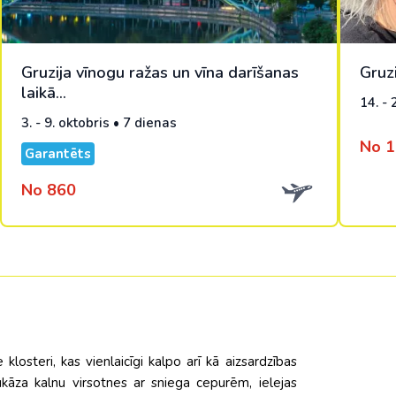
Gruzija vīnogu ražas un vīna darīšanas
Gruz
laikā...
14. - 
3. - 9. oktobris • 7 dienas
No 
Garantēts
No 860
 klosteri, kas vienlaicīgi kalpo arī kā aizsardzības
aukāza kalnu virsotnes ar sniega cepurēm, ielejas