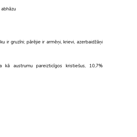
n abhāzu
ir gruzīni; pārējie ir armēņi, krievi, azerbaidžāņi
ja kā austrumu pareizticīgos kristiešus, 10,7%