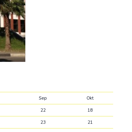
Kolumbija
Kostarika
Kuba
Meksika
Panama
Sep
Okt
22
18
23
21