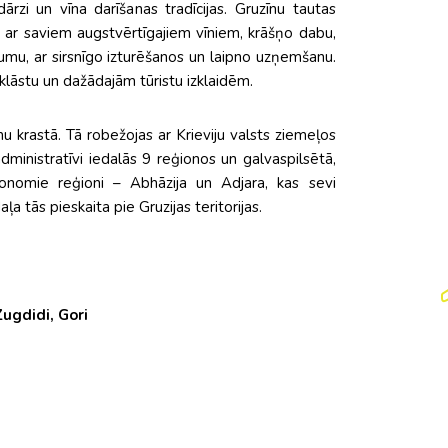
zi un vīna darīšanas tradīcijas. Gruzīnu tautas
na ar saviem augstvērtīgajiem vīniem, krāšņo dabu,
umu, ar sirsnīgo izturēšanos un laipno uzņemšanu.
lāstu un dažādajām tūristu izklaidēm.
u krastā. Tā robežojas ar Krieviju valsts ziemeļos
dministratīvi iedalās 9 reģionos un galvaspilsētā,
tonomie reģioni – Abhāzija un Adjara, kas sevi
a tās pieskaita pie Gruzijas teritorijas.
Zugdidi, Gori