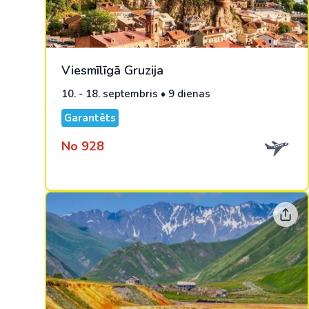
Viesmīlīgā Gruzija
10. - 18. septembris • 9 dienas
Garantēts
No 928