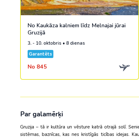
No Kaukāza kalniem līdz Melnajai jūrai
Gruzijā
3. - 10. oktobris • 8 dienas
Garantēts
No 845
Par galamērķi
Gruzija – tā ir kultūra un vēsture katrā otrajā solī. Senie
sistēmas, baznīcas, kas nes kristīgās ticības idejas. K