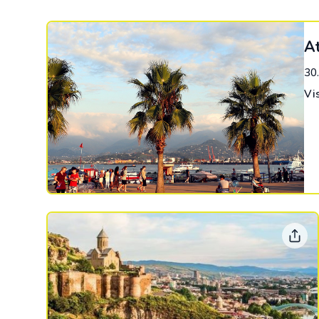
At
30
Vi