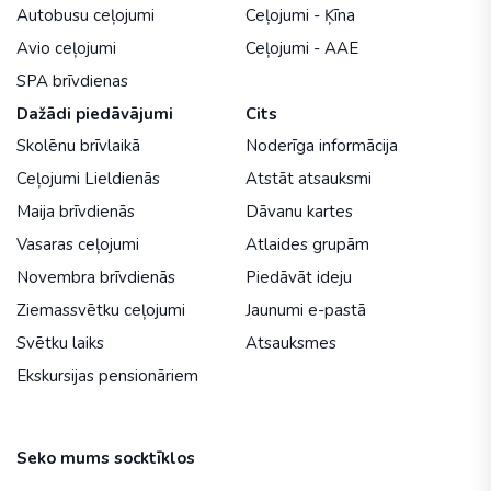
Autobusu ceļojumi
Ceļojumi - Ķīna
Avio ceļojumi
Ceļojumi - AAE
SPA brīvdienas
Dažādi piedāvājumi
Cits
Skolēnu brīvlaikā
Noderīga informācija
Ceļojumi Lieldienās
Atstāt atsauksmi
Maija brīvdienās
Dāvanu kartes
Vasaras ceļojumi
Atlaides grupām
Novembra brīvdienās
Piedāvāt ideju
Ziemassvētku ceļojumi
Jaunumi e-pastā
Svētku laiks
Atsauksmes
Ekskursijas pensionāriem
Seko mums socktīklos