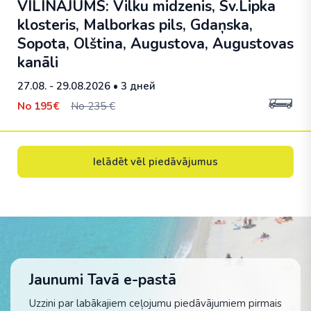
VILINĀJUMS: Vilku midzenis, Sv.Lipka
klosteris, Malborkas pils, Gdaņska,
Sopota, Olština, Augustova, Augustovas
kanāli
27.08. - 29.08.2026
• 3 дней
No
195€
No 235 €
Ielādēt vēl piedāvājumus
Jaunumi Tavā e-pastā
Uzzini par labākajiem ceļojumu piedāvājumiem pirmais