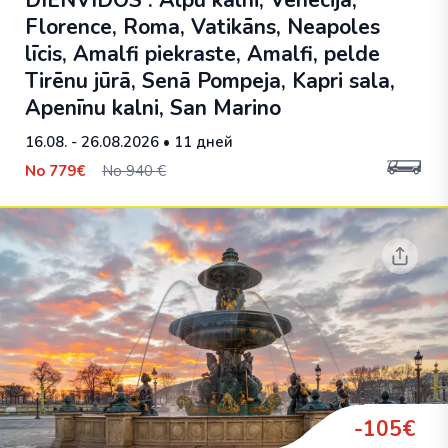
DIENVIDOS : Alpu kalni, Venēcija,
Florence, Roma, Vatikāns, Neapoles
līcis, Amalfi piekraste, Amalfi, pelde
Tirēnu jūrā, Senā Pompeja, Kapri sala,
Apenīnu kalni, San Marino
16.08. - 26.08.2026
• 11 дней
No
779€
No 940 €
-105€