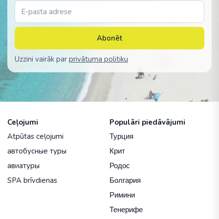
Abonēt
Uzzini vairāk par
privātuma politiku
Ceļojumi
Populāri piedāvājumi
Atpūtas ceļojumi
Турция
автобусные туры
Крит
авиатуры
Родос
SPA brīvdienas
Болгария
Римини
Тенерифе