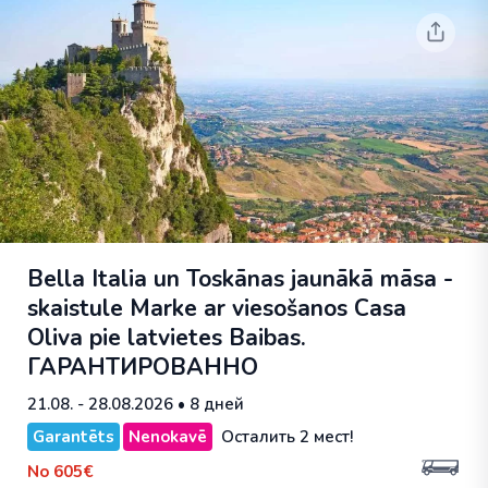
Bella Italia un Toskānas jaunākā māsa -
skaistule Marke ar viesošanos Casa
Oliva pie latvietes Baibas.
ГАРАНТИРОВАННО
21.08. - 28.08.2026
• 8 дней
Garantēts
Nenokavē
Осталить 2 мест!
No
605€