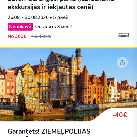
ekskursijas ir iekļautas cenā)
26.08. - 30.08.2026
• 5 дней
Nenokavē
Осталить 3 мест!
No
360€
No 460 €
-40€
Garantēts! ZIEMEĻPOLIJAS