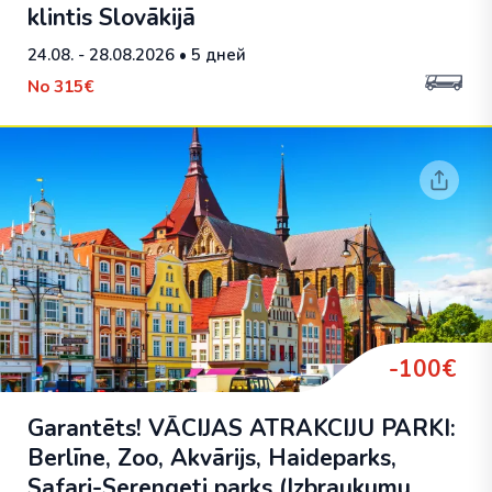
klintis Slovākijā
24.08. - 28.08.2026
• 5 дней
No
315€
-100€
Garantēts! VĀCIJAS ATRAKCIJU PARKI:
Berlīne, Zoo, Akvārijs, Haideparks,
Safari-Serengeti parks (Izbraukumu