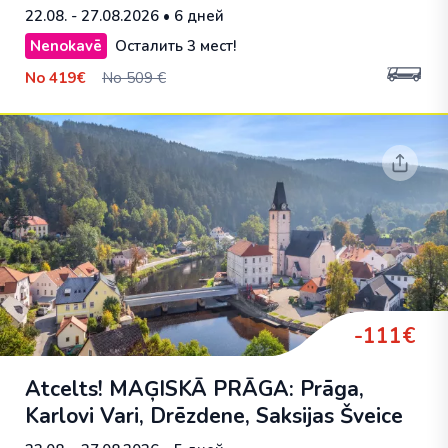
22.08. - 27.08.2026
• 6 дней
Nenokavē
Осталить 3 мест!
No
419€
No 509 €
-111€
Atcelts! MAĢISKĀ PRĀGA: Prāga,
Karlovi Vari, Drēzdene, Saksijas Šveice