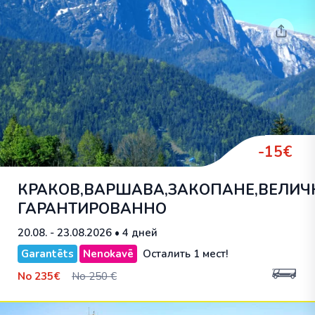
-15€
КРАКОВ,ВАРШАВА,ЗАКОПАНЕ,ВЕЛИЧ
ГАРАНТИРОВАННО
20.08. - 23.08.2026
• 4 дней
Garantēts
Nenokavē
Осталить 1 мест!
No
235€
No 250 €