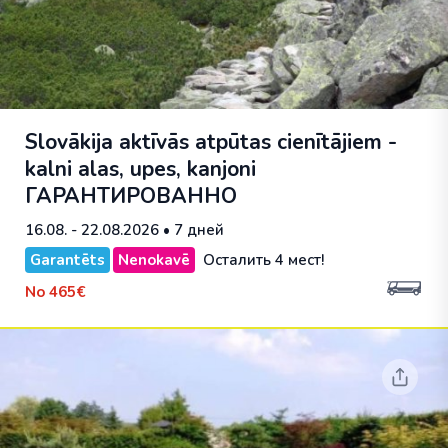
Slovākija aktīvās atpūtas cienītājiem -
kalni alas, upes, kanjoni
ГАРАНТИРОВАННО
16.08. - 22.08.2026
• 7 дней
Garantēts
Nenokavē
Осталить 4 мест!
No
465€