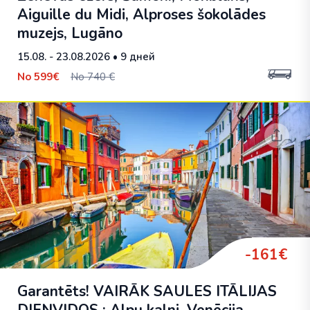
Aiguille du Midi, Alproses šokolādes
muzejs, Lugāno
15.08. - 23.08.2026
• 9 дней
No
599€
No 740 €
-161€
Garantēts! VAIRĀK SAULES ITĀLIJAS