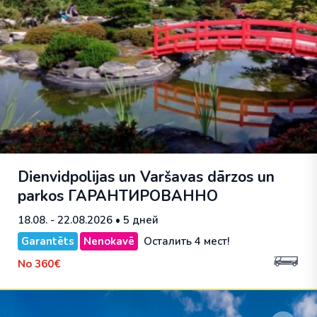
Dienvidpolijas un Varšavas dārzos un
parkos
ГАРАНТИРОВАННО
18.08. - 22.08.2026
• 5 дней
Garantēts
Nenokavē
Осталить 4 мест!
No
360€