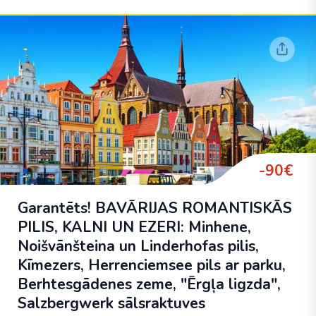
-90€
Garantēts! BAVĀRIJAS ROMANTISKĀS
PILIS, KALNI UN EZERI: Minhene,
Noišvānšteina un Linderhofas pilis,
Kīmezers, Herrenciemsee pils ar parku,
Berhtesgādenes zeme, "Ērgļa ligzda",
Salzbergwerk sālsraktuves