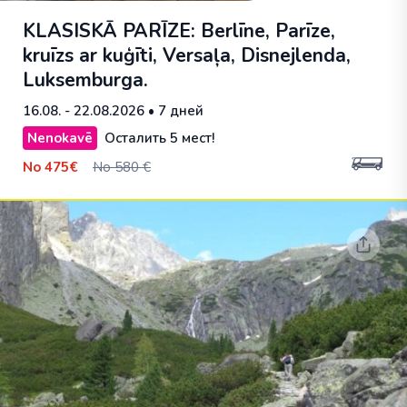
KLASISKĀ PARĪZE: Berlīne, Parīze,
kruīzs ar kuģīti, Versaļa, Disnejlenda,
Luksemburga.
16.08. - 22.08.2026
• 7 дней
Nenokavē
Осталить 5 мест!
No
475€
No 580 €