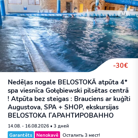
-30€
Nedēļas nogale BELOSTOKĀ atpūta 4*
spa viesnīca Gołębiewski pilsētas centrā
! Atpūta bez steigas : Brauciens ar kuģīti
Augustova, SPA + SHOP, ekskursijas
BELOSTOKA
ГАРАНТИРОВАННО
14.08. - 16.08.2026
• 3 дней
Garantēts
Nenokavē
Осталить 3 мест!