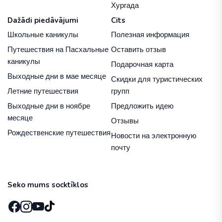
Хургада
Dažādi piedāvājumi
Cits
Школьные каникулы
Полезная информация
Путешествия на Пасхальные
Оставить отзыв
каникулы
Подарочная карта
Выходные дни в мае месяце
Скидки для туристических
Летние путешествия
групп
Выходные дни в ноябре
Предложить идею
месяце
Отзывы
Рождественские путешествия
Новости на электронную
почту
Seko mums socktīklos