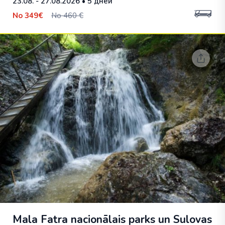
23.08. - 27.08.2026
• 5 дней
No
349€
No 460 €
Mala Fatra nacionālais parks un Sulovas