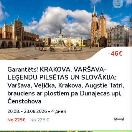
-46€
Garantēts! KRAKOVA, VARŠAVA-
LEĢENDU PILSĒTAS UN SLOVĀKIJA:
Varšava, Veļička, Krakova, Augstie Tatri,
brauciens ar plostiem pa Dunajecas upi,
Čenstohova
20.08. - 23.08.2026
• 4 дней
No
229€
No 275 €