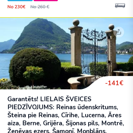
No
230€
No 260 €
-141€
Garantēts! LIELAIS ŠVEICES
PIEDZĪVOJUMS: Reinas ūdenskritums,
Šteina pie Reinas, Cīrihe, Lucerna, Āres
aiza, Berne, Grijēra, Šijonas pils, Montrē,
Ženēvas ezers, Šamonī, Monblāns,