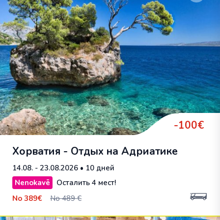
-100€
Хорватия - Отдых на Адриатике
14.08. - 23.08.2026
• 10 дней
Nenokavē
Осталить 4 мест!
No
389€
No 489 €