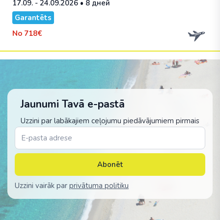
17.09. - 24.09.2026
• 8 дней
Garantēts
No
718€
Jaunumi Tavā e-pastā
Uzzini par labākajiem ceļojumu piedāvājumiem pirmais
Abonēt
Uzzini vairāk par
privātuma politiku