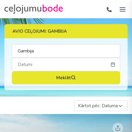
AVIO CEĻOJUMI: GAMBIJA
Meklēt
Kārtot pēc: Datuma