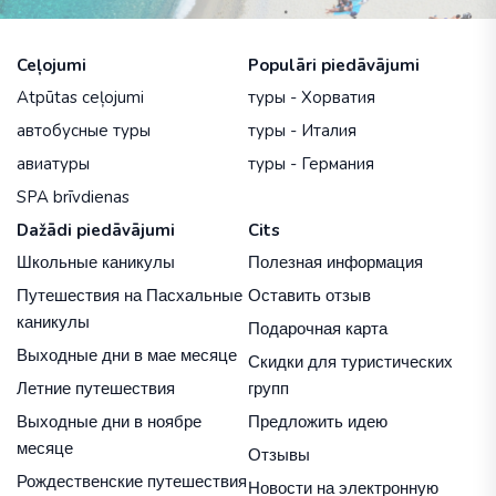
Ceļojumi
Populāri piedāvājumi
Atpūtas ceļojumi
туры - Хорватия
автобусные туры
туры - Италия
авиатуры
туры - Германия
SPA brīvdienas
Dažādi piedāvājumi
Cits
Школьные каникулы
Полезная информация
Путешествия на Пасхальные
Оставить отзыв
каникулы
Подарочная карта
Выходные дни в мае месяце
Скидки для туристических
Летние путешествия
групп
Выходные дни в ноябре
Предложить идею
месяце
Отзывы
Рождественские путешествия
Новости на электронную