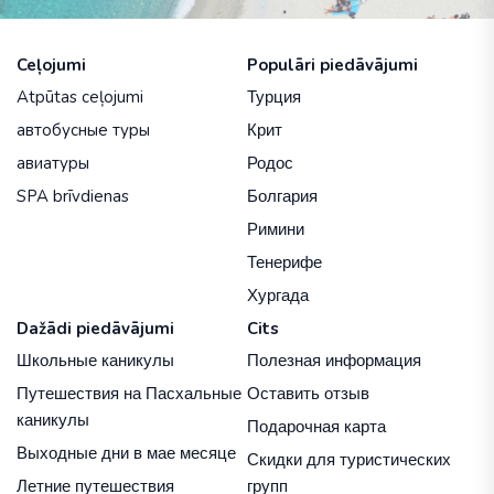
Ceļojumi
Populāri piedāvājumi
Atpūtas ceļojumi
Турция
автобусные туры
Крит
авиатуры
Родос
SPA brīvdienas
Болгария
Римини
Тенерифе
Хургада
Dažādi piedāvājumi
Cits
Школьные каникулы
Полезная информация
Путешествия на Пасхальные
Оставить отзыв
каникулы
Подарочная карта
Выходные дни в мае месяце
Скидки для туристических
Летние путешествия
групп