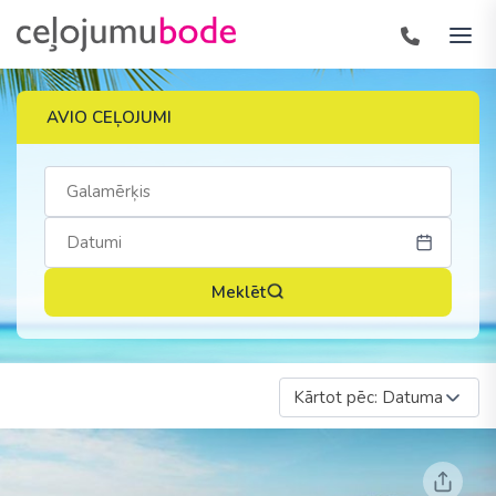
AVIO CEĻOJUMI
Meklēt
Kārtot pēc: Datuma