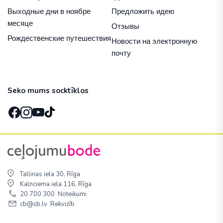
Выходные дни в ноябре
Предложить идею
месяце
Отзывы
Рождественские путешествия
Новости на электронную
почту
Seko mums socktīklos
Tallinas iela 30, Rīga
Kalnciema iela 116, Rīga
20 700 300
Noteikumi
cb@cb.lv
Rekvizīti