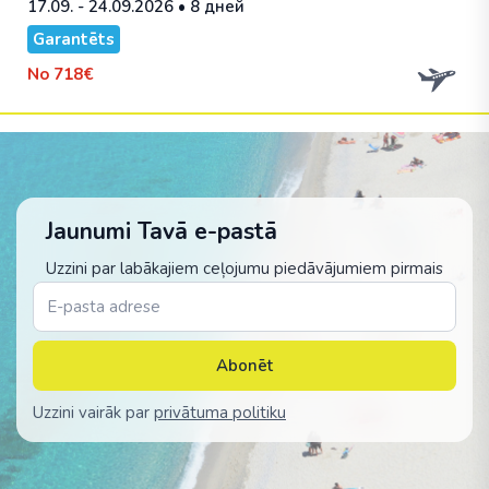
17.09. - 24.09.2026
• 8 дней
Garantēts
No
718€
Jaunumi Tavā e-pastā
Uzzini par labākajiem ceļojumu piedāvājumiem pirmais
Abonēt
Uzzini vairāk par
privātuma politiku