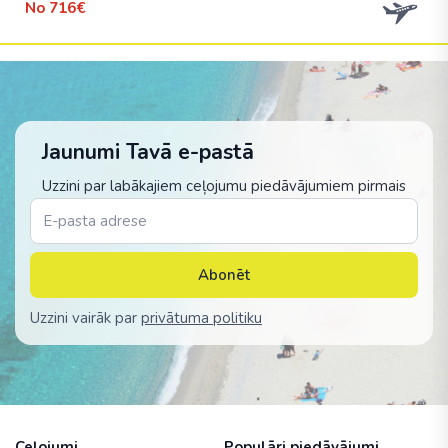
No
716€
Jaunumi Tavā e-pastā
Uzzini par labākajiem ceļojumu piedāvājumiem pirmais
Abonēt
Uzzini vairāk par
privātuma politiku
Ceļojumi
Populāri piedāvājumi