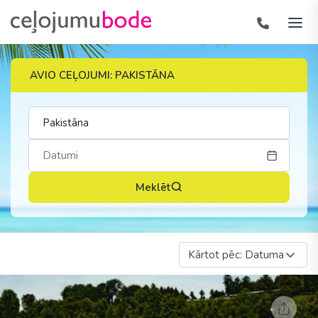
AVIO CEĻOJUMI: PAKISTĀNA
Meklēt
Kārtot pēc: Datuma