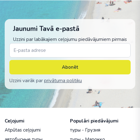
Jaunumi Tavā e-pastā
Uzzini par labākajiem ceļojumu piedāvājumiem pirmais
Abonēt
Uzzini vairāk par
privātuma politiku
Ceļojumi
Populāri piedāvājumi
Atpūtas ceļojumi
туры - Грузия
автобусные туры
туры - Марокко