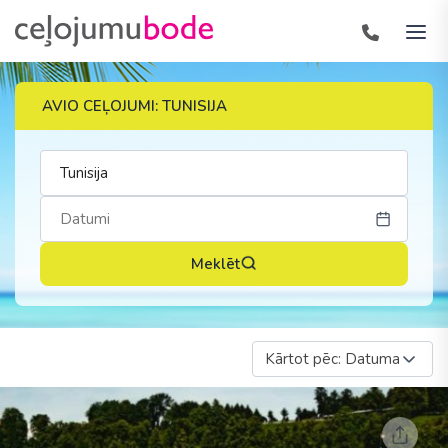
AVIO CEĻOJUMI: TUNISIJA
Meklēt
Kārtot pēc: Datuma