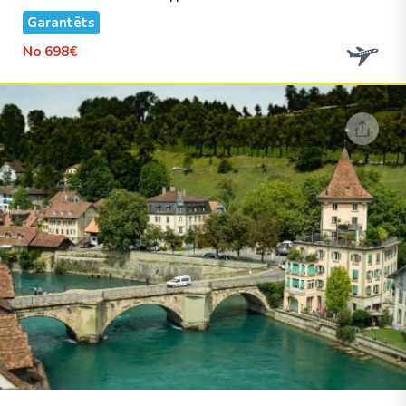
Garantēts
No
698€