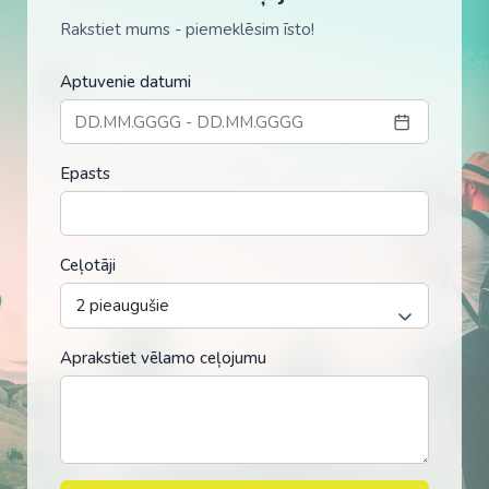
Rakstiet mums - piemeklēsim īsto!
Aptuvenie datumi
Epasts
Ceļotāji
Aprakstiet vēlamo ceļojumu