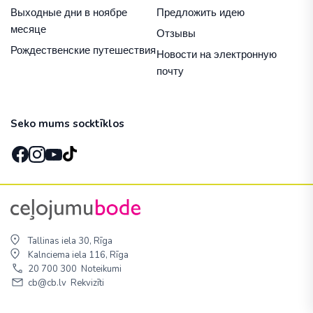
Выходные дни в ноябре
Предложить идею
месяце
Отзывы
Рождественские путешествия
Новости на электронную
почту
Seko mums socktīklos
Tallinas iela 30, Rīga
Kalnciema iela 116, Rīga
20 700 300
Noteikumi
cb@cb.lv
Rekvizīti