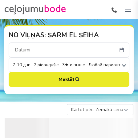
NO VIĻŅAS: ŠARM EL ŠEIHA
7-10 дни · 2 pieaugušie · 3★ и выше · Любой вариант
Meklēt
Kārtot pēc: Zemākā cena