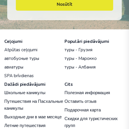
Nosūtīt
Ceļojumi
Populāri piedāvājumi
Atpūtas ceļojumi
туры - Грузия
автобусные туры
туры - Марокко
авиатуры
туры - Албания
SPA brīvdienas
Dažādi piedāvājumi
Cits
Школьные каникулы
Полезная информация
Путешествия на Пасхальные
Оставить отзыв
каникулы
Подарочная карта
Выходные дни в мае месяце
Скидки для туристических
Летние путешествия
групп