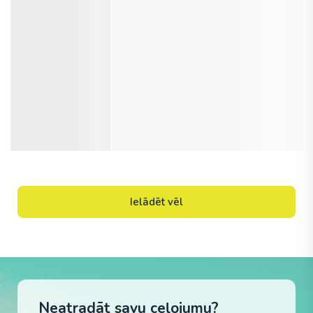
Ielādēt vēl
Neatradāt savu ceļojumu?