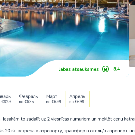
ия
Швейцария
Тунис
Сейшельские острова
Вьетнам
Турция
нюса
Хургада из Вильнюса
Сенегал
Индия
ас
Шарм Эль Шейх из Вильнюса
Танзания
Индонезия
нги
Шарм-эль-Шейх из Паланги
Эфиопия
Иордания
м
Южно-Африканская
Казахстан
Республика
Камбоджа
8.4
labas atsauksmes
Киргизия
Китай
нварь
Февраль
Март
Апрель
 €629
no €635
no €699
no €699
Малайзия
Непал
. Iesakām to sadalīt uz 2 viesnīcas numuriem un meklēt cenu katr
Новая Зеланд
ж 20 кг, встреча в аэропорту, трансфер в отель/в аэропорт, но