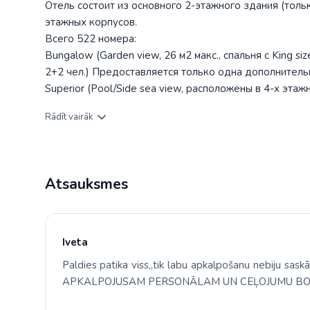
Отель состоит из основного 2-этажного здания (тольк
этажных корпусов.
Всего 522 номера:
Bungalow (Garden view, 26 м2 макс., спальня с King si
2+2 чел.) Предоставляется только одна дополнительн
Superior (Pool/Side sea view, расположены в 4-х этажн
beds, включая ванную и балкон, макс. 2+2 чел.). Пре
Rādīt vairāk
раскладная кровать!
Услуги и удобства
Atsauksmes
Развлечения и спорт
шоу-программы бесплатно
бочче: бесплатно
водное поло (в море): бесплатно
Iveta
дартс: бесплатно
Paldies patika viss,,tik labu apkalpošanu nebiju sas
освещение теннисного корта: платно
APKALPOJUSAM PERSONĀLAM UN CEĻOJUMU BO
бильярд (для гостей старше 16 лет): бесплатно
живая музыка: бесплатно