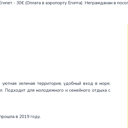
в Египет - 30€ (Оплата в аэропорту Египта). Негражданам в по
ОАЭ
Оман
Саудовская А
Сингапур
Таиланд
Узбекистан
Филиппины
Шри-Ланка
 уютная зеленая территория, удобный вход в море,
л. Подходит для молодежного и семейного отдыха с
Южная Коре
Япония
прошла в 2019 году.