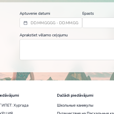
Aptuvenie datumi
Epasts
Aprakstiet vēlamo ceļojumu
мом берегу моря.
iedāvājumi
Dažādi piedāvājumi
ГИПЕТ: Хургада
Школьные каникулы
ТУРЦИЯ
Путешествия на Пасхальные к