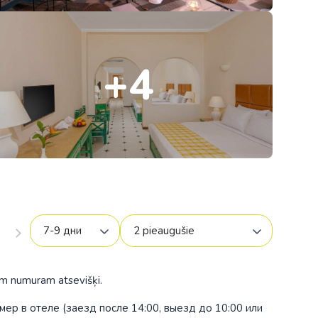
Коста-Рика
Мексика
+4
Панама
США
am numuram atsevišķi.
ия
мер в отеле (заезд после 14:00, выезд до 10:00 или