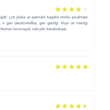
taigāt. Ļoti plaša un palmām bagāta smilšu pludmale,
 ir gan daudzveidība, gan garšīgi. Klusi un mierīgi,
 Numuri novecojuši, oda pēc kanalizācijas.