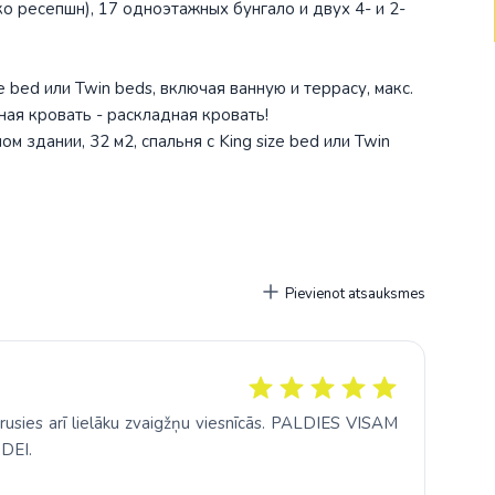
о ресепшн), 17 одноэтажных бунгало и двух 4- и 2-
ze bed или Twin beds, включая ванную и террасу, макс.
ая кровать - раскладная кровать!
ом здании, 32 м2, спальня с King size bed или Twin
доставляется только одна дополнительная кровать -
Pievienot atsauksmes
kārusies arī lielāku zvaigžņu viesnīcās. PALDIES VISAM
DEI.