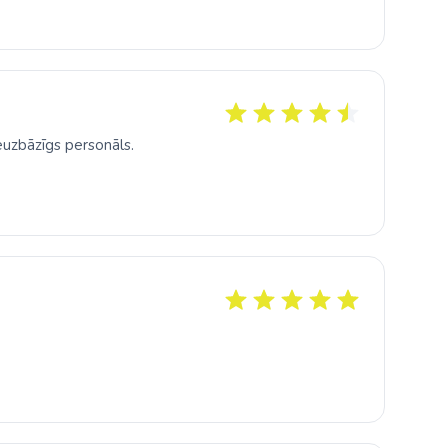
 neuzbāzīgs personāls.