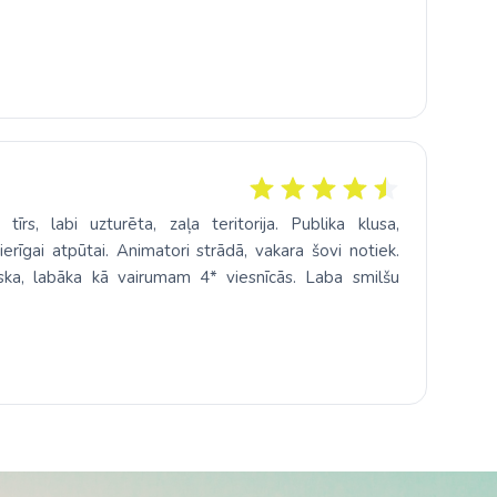
īrs, labi uzturēta, zaļa teritorija. Publika klusa,
erīgai atpūtai. Animatori strādā, vakara šovi notiek.
liska, labāka kā vairumam 4* viesnīcās. Laba smilšu