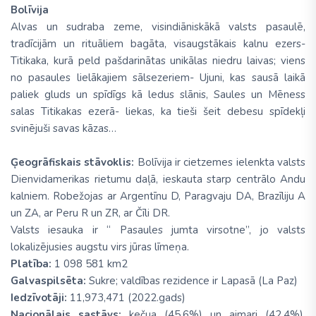
Bolīvija
Alvas un sudraba zeme, visindiāniskākā valsts pasaulē,
tradīcijām un rituāliem bagāta, visaugstākais kalnu ezers-
Titikaka, kurā peld pašdarinātas unikālas niedru laivas; viens
no pasaules lielākajiem sālsezeriem- Ujuni, kas sausā laikā
paliek gluds un spīdīgs kā ledus slānis, Saules un Mēness
salas Titikakas ezerā- liekas, ka tieši šeit debesu spīdekļi
svinējuši savas kāzas…
Ģeogrāfiskais stāvoklis:
Bolīvija ir cietzemes ielenkta valsts
Dienvidamerikas rietumu daļā, ieskauta starp centrālo Andu
kalniem. Robežojas ar Argentīnu D, Paragvaju DA, Brazīliju A
un ZA, ar Peru R un ZR, ar Čīli DR.
Valsts iesauka ir “ Pasaules jumta virsotne”, jo valsts
lokalizējusies augstu virs jūras līmeņa.
Platība:
1 098 581 km2
Galvaspilsēta:
Sukre; valdības rezidence ir Lapasā (La Paz)
Iedzīvotāji:
11,973,471 (2022.gads)
Nacionālais sastāvs:
kečua (45,6%) un aimari (42,4%),