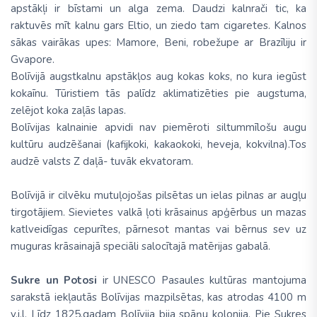
apstākļi ir bīstami un alga zema. Daudzi kalnrači tic, ka
raktuvēs mīt kalnu gars Eltio, un ziedo tam cigaretes. Kalnos
sākas vairākas upes: Mamore, Beni, robežupe ar Brazīliju ir
Gvapore.
Bolīvijā augstkalnu apstākļos aug kokas koks, no kura iegūst
kokaīnu. Tūristiem tās palīdz aklimatizēties pie augstuma,
zelējot koka zaļās lapas.
Bolīvijas kalnainie apvidi nav piemēroti siltummīlošu augu
kultūru audzēšanai (kafijkoki, kakaokoki, heveja, kokvilna).Tos
audzē valsts Z daļā- tuvāk ekvatoram.
Bolīvijā ir cilvēku mutuļojošas pilsētas un ielas pilnas ar augļu
tirgotājiem. Sievietes valkā ļoti krāsainus apģērbus un mazas
katlveidīgas cepurītes, pārnesot mantas vai bērnus sev uz
muguras krāsainajā speciāli salocītajā matērijas gabalā.
Sukre un Potosi
ir UNESCO Pasaules kultūras mantojuma
sarakstā iekļautās Bolīvijas mazpilsētas, kas atrodas 4100 m
v.j.l. Līdz 1825.gadam Bolīvija bija spāņu kolonija. Pie Sukres