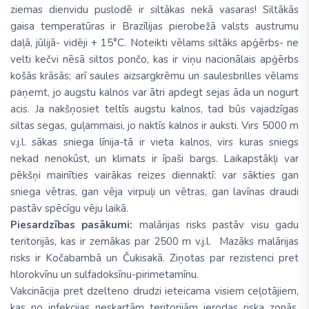
ziemas dienvidu puslodē ir siltākas nekā vasaras! Siltākās
gaisa temperatūras ir Brazīlijas pierobežā valsts austrumu
daļā, jūlijā- vidēji + 15°C. Noteikti vēlams siltāks apģērbs- ne
velti kečvi nēsā siltos pončo, kas ir viņu nacionālais apģērbs
košās krāsās; arī saules aizsargkrēmu un saulesbrilles vēlams
paņemt, jo augstu kalnos var ātri apdegt sejas āda un nogurt
acis. Ja nakšņosiet teltīs augstu kalnos, tad būs vajadzīgas
siltas segas, guļammaisi, jo naktīs kalnos ir auksti. Virs 5000 m
v.j.l. sākas sniega līnija-tā ir vieta kalnos, virs kuras sniegs
nekad nenokūst, un klimats ir īpaši bargs. Laikapstākļi var
pēkšņi mainīties vairākas reizes diennaktī: var sākties gan
sniega vētras, gan vēja virpuļi un vētras, gan lavīnas draudi
pastāv spēcīgu vēju laikā.
Piesardzības pasākumi:
malārijas risks pastāv visu gadu
teritorijās, kas ir zemākas par 2500 m v.j.l. Mazāks malārijas
risks ir Kočabambā un Čukisakā. Ziņotas par rezistenci pret
hlorokvīnu un sulfadoksīnu-pirimetamīnu.
Vakcinācija pret dzelteno drudzi ieteicama visiem ceļotājiem,
kas no infekcijas neskartām teritorijām ierodas riska zonās,