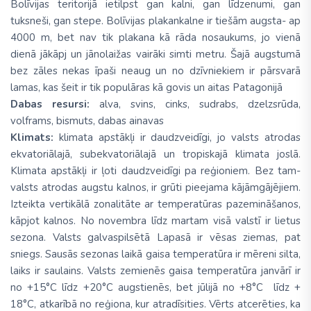
Bolīvijas teritorijā ietilpst gan kalni, gan līdzenumi, gan
tuksneši, gan stepe. Bolīvijas plakankalne ir tiešām augsta- ap
4000 m, bet nav tik plakana kā rāda nosaukums, jo vienā
dienā jākāpj un jānolaižas vairāki simti metru. Šajā augstumā
bez zāles nekas īpaši neaug un no dzīvniekiem ir pārsvarā
lamas, kas šeit ir tik populāras kā govis un aitas Patagonijā
Dabas resursi:
alva, svins, cinks, sudrabs, dzelzsrūda,
volframs, bismuts, dabas ainavas
Klimats:
klimata apstākļi ir daudzveidīgi, jo valsts atrodas
ekvatoriālajā, subekvatoriālajā un tropiskajā klimata joslā.
Klimata apstākļi ir ļoti daudzveidīgi pa reģioniem. Bez tam-
valsts atrodas augstu kalnos, ir grūti pieejama kājāmgājējiem.
Izteikta vertikālā zonalitāte ar temperatūras pazemināšanos,
kāpjot kalnos. No novembra līdz martam visā valstī ir lietus
sezona. Valsts galvaspilsētā Lapasā ir vēsas ziemas, pat
sniegs. Sausās sezonas laikā gaisa temperatūra ir mēreni silta,
laiks ir saulains. Valsts zemienēs gaisa temperatūra janvārī ir
no +15°C līdz +20°C augstienēs, bet jūlijā no +8°C līdz +
18°C, atkarībā no reģiona, kur atradīsities. Vērts atcerēties, ka