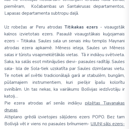
piemēram, Kočabambas un Santakrusas departamentos,
Lapasas departamenta subtropu daļā.
Uz robežas ar Peru atrodas
Titikakas ezers
- visaugstāk
kalnos izvietotais ezers. Pasaulē visaugstākais kuģojamais
ezers – Titikaka. Saules sala un senais inku templis Maynani
atrodas ezera apkaimē. Mēness ieleja, Saules un Mēness
salas ir tūristu visapmeklētākās vietas. Tā ir indiāņu svētvieta.
Saka, ka salās esot mitinājušies dievi- pasaules radītāji. Saules
sala- Isla de Sola-tiek uzskatīta par Saules dzimšanas vietu.
Te notiek arī svētki tradicionālajā garā ar stabulēm, bungām,
pūšamajiem instrumentiem, kuri piešķir īpašu kolorītu
svinībām. Un tas nekas, ka vairākums Bolīvijas iedzīvotāju ir
katoļi…
Pie ezera atrodas arī senās indiāņu
pilsētas Tiavanakas
drupas
.
Altiplano grēdā izvietojies sāļūdens ezers POPO. Bez tam
Bolīvijā vēl ir viens no pasaules brīnumiem-
UJUNI sāls ezers-