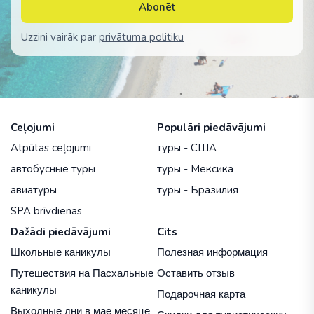
Abonēt
Uzzini vairāk par
privātuma politiku
Ceļojumi
Populāri piedāvājumi
Atpūtas ceļojumi
туры - США
автобусные туры
туры - Мексика
авиатуры
туры - Бразилия
SPA brīvdienas
Dažādi piedāvājumi
Cits
Школьные каникулы
Полезная информация
Путешествия на Пасхальные
Оставить отзыв
каникулы
Подарочная карта
Выходные дни в мае месяце