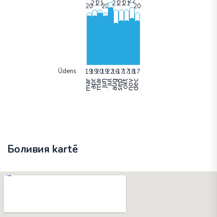
Ūdens
mar
apr
mai
jun
jul
aug
sep
okt
nov
dec
Боливия kartē