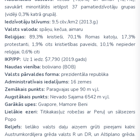
savukārt minoritātēs ietilpst 37 pamatiedzīvotāju grupas
(vidēji 0,3% katrā grupā).
Iedzīvotāju blīvums:
9,5 cilv./km2 (2013.g.)
Valsts valoda:
spāņu, kečua, aimaru
Reliģijas:
89,3% kristieši, 70,1% Romas katoļu, 17,3%
protestanti, 1,9% cits kristietības paveids, 10,1% nepieder
reliģijai, 0,6% citi
IKP/PP:
Uz 1 iedz. $7,790 (2019.gads)
Naudas vienība:
boliviano (BOB)
Valsts pārvaldes forma:
prezidentāla republika
Administratīvais iedalījums:
16 zemes
Zemākais punkts:
Paragvajas upe 90 m v.j.l.
Augstākais punkts:
Nevado Sajama 6542 m v.j.l.
Garākās upes:
Gvapore, Mamore Beni
Lielākie ezeri:
Titikakas(uz robežas ar Peru) un sālsezers
Popo
Reljefs:
lielāko valsts daļu aizņem grūti pieejami kalni:
Austrumkordiljera grēda valsts R un DR, un Altiplano grēda.