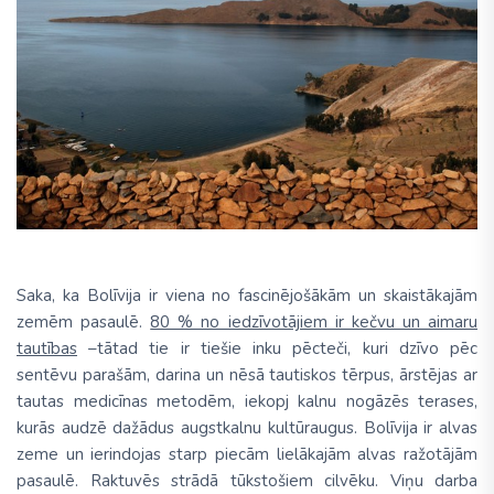
Saka, ka Bolīvija ir viena no fascinējošākām un skaistākajām
zemēm pasaulē.
80 % no iedzīvotājiem ir kečvu un aimaru
tautības
–tātad tie ir tiešie inku pēcteči, kuri dzīvo pēc
sentēvu parašām, darina un nēsā tautiskos tērpus, ārstējas ar
tautas medicīnas metodēm, iekopj kalnu nogāzēs terases,
kurās audzē dažādus augstkalnu kultūraugus. Bolīvija ir alvas
zeme un ierindojas starp piecām lielākajām alvas ražotājām
pasaulē. Raktuvēs strādā tūkstošiem cilvēku. Viņu darba