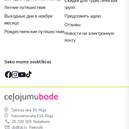
Скидки для туристических
Летние путешествия
групп
Выходные дни в ноябре
Предложить идею
месяце
Отзывы
Рождественские путешествия
Новости на электронную
почту
Seko mums socktīklos
Tallinas iela 30, Rīga
Kalnciema iela 116, Rīga
20 700 300
Noteikumi
cb@cb.lv
Rekvizīti