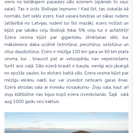
viens no lielākajiem pasaules sāls ezeriem (spāniski to sauc
salar). Tas ir izcils Bolīvijas lepnums ! Kad līst, tas izskatās kā
normāls, bet sekls ezers. Kad vasara beidzas un sākas rudens
(atšķirībā no Latvijas, rudenī tur līst mazāk), ezers nožūst un
kļūst par labāko ceļu Bolīvijā (tikai 5% ceļu tur ir asfaltēti)!
Ezera virsma kļūst par gigantisku zīmēšanas dēli, kur
māksliniece daba uzzīmē četrstūrus, piecstūrus, sešstūrus un
citus daudzstūrus. Ezers ir milzīga 100 km gara un 60 km plata
virsma, kur , braucot pat ar velosipēdu, nav nepieciešams
turēt acis vaļā. Sāls ezerā braukt ir bauda, vienīgi acis jāsargā
no spožās saules, ko atstaro baltā sāls. Ezera virsma kļūst par
milzīgu ekrānu naktī, kur var izveidot neticami garas ēnas.
Ezerā atrodas sala ar ironisku nosaukumu- Zivju sala, kaut arī
zivju klātbūtne nav bijusi kopš ezera izveidošanās. Šajā salā
aug 1000 gadu veci kaktusi.