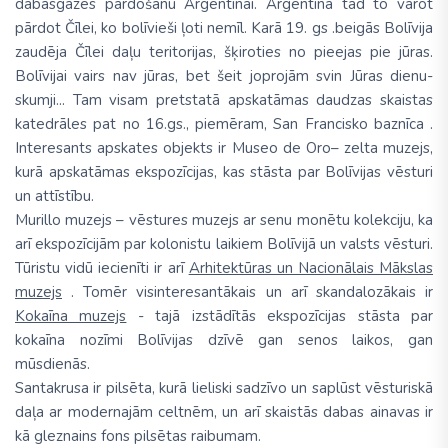
dabasgāzes pārdošanu Argentīnai. Argentīna tad to varot
pārdot Čīlei, ko bolīvieši ļoti nemīl. Karā 19. gs .beigās Bolīvija
zaudēja Čīlei daļu teritorijas, šķiroties no pieejas pie jūras.
Bolīvijai vairs nav jūras, bet šeit joprojām svin Jūras dienu-
skumji... Tam visam pretstatā apskatāmas daudzas skaistas
katedrāles pat no 16.gs., piemēram, San Francisko baznīca .
Interesants apskates objekts ir Museo de Oro– zelta muzejs,
kurā apskatāmas ekspozīcijas, kas stāsta par Bolīvijas vēsturi
un attīstību.
Murillo muzejs – vēstures muzejs ar senu monētu kolekciju, ka
arī ekspozīcijām par kolonistu laikiem Bolīvijā un valsts vēsturi.
Tūristu vidū iecienīti ir arī
Arhitektūras un Nacionālais Mākslas
muzejs
. Tomēr visinteresantākais un arī skandalozākais ir
Kokaīna muzejs
- tajā izstādītās ekspozīcijas stāsta par
kokaīna nozīmi Bolīvijas dzīvē gan senos laikos, gan
mūsdienās.
Santakrusa ir pilsēta, kurā lieliski sadzīvo un saplūst vēsturiskā
daļa ar modernajām celtnēm, un arī skaistās dabas ainavas ir
kā gleznains fons pilsētas raibumam.