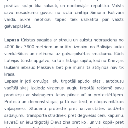
pilsētas spāņi tika sakauti, un nodibinājās republika. Valsts
savu nosaukumu guvusi no izcilā cīnītāja Simona Bolivara
vārda. Sukre neoficiāli tāpēc tiek uzskatīta par valsts
galvaspilsētu.
Lapasa
tūristus sagaida ar strauju un aukstu nobraucienu no
4000 līdz 3600 metriem un ar ātru izmaiņu no Bolīvijas lauku
vienkāršības un netīruma uz galvaspilsētas smalkumu. Kāds
Latvijas tūrists apgalvo, ka tā ir līdzīga sajūta, kad no Krievijas
laukiem iebrauc Maskavā, bet pie mums tā atšķirība nav tik
krasa.
Lapasa ir ļoti omulīga. Ielu tirgotāji aplido ielas , autobusu
vadītāji skaļi izkliedz virzienus, augļu tirgotāji reklamē savu
produkciju ar skaļruņiem. Ielas pilnas arī ar protestētājiem.
Protesti un demonstrācijas, ja tā var teikt, ir nācijas mīļākais
vaļasprieks. Studenti protestē pret universitātes budžeta
sadalījumu, transporta strādnieki pret degvielas cenu kāpumu,
kalnrači un ielu tirgotāji Dievs zina pret ko , un visi kopā- pret