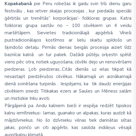
Kopakabanā
pie Peru robežas ik gadu svin trīs dienu garu
festivālu , kas ietver skaļas procesijas , kur piedalās speciāli
ģērbtās un trenētās” korporācijas’- folkloras grupas. Katra
folkloras grupa sastāv no ~ 100 cilvēkiem un 4 veidu
maršētājiem. Sievietes tradicionālajā apģērbā. Vīrieši
pustradicionālajos kostīmos ar lielu skaitu spīdošo un
šķindošo detaļu. Pirmās dienas beigās procesija aiziet līdz
baznīcai kalnā un tur paliek. Dažādi pūtēju orķestri spēlē
viens pēc otra, notiek uguņošana, cilvēki dejo un nenovēršami
piedzeras. Ļoti piedzeras...Citās dienās uz ielas tikpat kā
nesastapt piedzērušos cilvēkus. Nākamajā un aiznākamajā
dienā svinēšana turpinās . Iespējams, ka tik daudz enerģijas
cilvēkiem sniedz Titikakas ezers ar Saules un Mēness salām
un mistiskie Inku avoti.
Pārgājienā pa Andu kalniem bieži ir iespēja redzēt tipiskos
kalnu iemītniekus- lamas, guanako un alpakas, kuras audzē kā
mājdzīvniekus. No šo dzīvnieku vilnas tiek darinātas siltas
jakas, pončo un citi apģērbi, kas sasilda indiāņus vēsajā
augstkalnu klimatā.