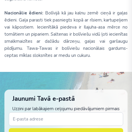
Nacionālie ēdieni:
Bolīvijā kā jau kalnu zemē cieņā ir gaļas
ēdieni. Gaļa parasti tiek pasniegts kopā ar rīsiem, kartupeļiem
vai kāpostiem. Iecienītākā piedeva ir Ilajuha-asa mērce no
tomātiem un pipariem. Saltenas ir bolīviešu vidū ļoti iecienītas
smalkmaizītes ar dažādu dārzeņu, gaļas vai garšaugu
pildījumu. Tawa-Tawas ir bolīviešu nacionālais gardums-
ceptas mīklas sloksnītes ar medu un cukuru.
Jaunumi Tavā e-pastā
Uzzini par labākajiem ceļojumu piedāvājumiem pirmais