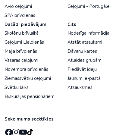
Avio ceļojumi
Ceļojumi - Portugāle
SPA brīvdienas
Dažādi piedāvājumi
Cits
Skolēnu brīvlaikā
Noderīga informācija
Ceļojumi Lieldienās
Atstāt atsauksmi
Maija brīvdienās
Dāvanu kartes
Vasaras ceļojumi
Atlaides grupām
Novembra brīvdienās
Piedāvāt ideju
Ziemassvētku ceļojumi
Jaunumi e-pastā
Svētku laiks
Atsauksmes
Ekskursijas pensionāriem
Seko mums socktīklos