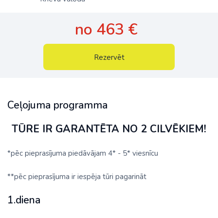
no 463 €
Rezervēt
Ceļojuma programma
TŪRE IR GARANTĒTA NO 2 CILVĒKIEM!
*pēc pieprasījuma piedāvājam 4* - 5* viesnīcu
**pēc pieprasījuma ir iespēja tūri pagarināt
1.diena