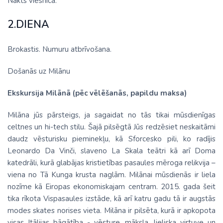
Nakts viesnīcā.
2.DIENA
Brokastis. Numuru atbrīvošana.
Došanās uz Milānu
Ekskursija Milānā (pēc vēlēšanās, papildu maksa)
Milāna jūs pārsteigs, ja sagaidat no tās tikai mūsdienīgas
celtnes un hi-tech stilu. Šajā pilsēgtā Jūs redzēsiet neskaitāmi
daudz vēsturisku pieminekļu, kā Sforcesko pili, ko radījis
Leonardo Da Vinči, slaveno La Skala teātri kā arī Doma
katedrāli, kurā glabājas kristietības pasaules mēroga relikvija –
viena no Tā Kunga krusta naglām. Milānai mūsdienās ir liela
nozīme kā Eiropas ekonomiskajam centram. 2015. gada šeit
tika rīkota Vispasaules izstāde, kā arī katru gadu tā ir augstās
modes skates norises vieta. Milāna ir pilsēta, kurā ir apkopota
visas Itālijas bāgātība - vēsture, māksla, lieliska virtuve un