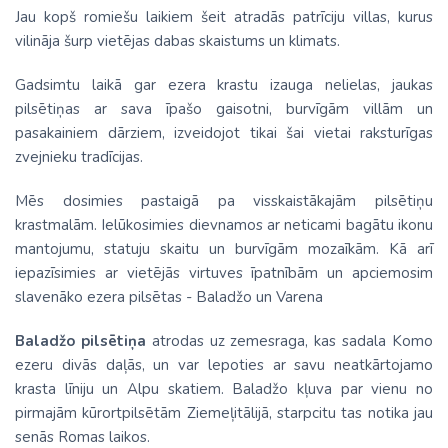
Jau kopš romiešu laikiem šeit atradās patrīciju villas, kurus
vilināja šurp vietējas dabas skaistums un klimats.
Gadsimtu laikā gar ezera krastu izauga nelielas, jaukas
pilsētiņas ar sava īpašo gaisotni, burvīgām villām un
pasakainiem dārziem, izveidojot tikai šai vietai raksturīgas
zvejnieku tradīcijas.
Mēs dosimies pastaigā pa visskaistākajām pilsētiņu
krastmalām. Ielūkosimies dievnamos ar neticami bagātu ikonu
mantojumu, statuju skaitu un burvīgām mozaīkām. Kā arī
iepazīsimies ar vietējās virtuves īpatnībām un apciemosim
slavenāko ezera pilsētas - Baladžo un Varena
Baladžo pilsētiņa
atrodas uz zemesraga, kas sadala Komo
ezeru divās daļās, un var lepoties ar savu neatkārtojamo
krasta līniju un Alpu skatiem. Baladžo kļuva par vienu no
pirmajām kūrortpilsētām Ziemeļitālijā, starpcitu tas notika jau
senās Romas laikos.