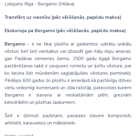
Lidojums Rīga - Bergamo (Milāna)
Transfērs uz viesnīcu (pēc vēlēšanās, papildu maksa)
Ekskursija pa Bergamo (pēc vēlēšanās, papildu maksa)
Bergamo
– ir ne tikai pilsēta ar gadsimtos uzkrātu unikālu
vēsturi, bet šeit vienlaikus var izbaudīt gan itāļu Alpu ainavas,
gan Padānas zemienes šarmu. 2500 gadu ilgajā Bergamo
pastāvēšanas laikā ir savijusies romiešu un ķeltu vēsture, par
ko liecina līdz mūsdienām saglabājušies vēstures pieminekļi.
Pēdējos 600 gadus šo pilsētu ir iecienījuši kā pastāvīgu dzīves
vietu veiksmīgi komersanti un zīda ražotāji, pateicoties kuriem
Bergamo ir slavena ar neskaitāmām pilīm, greznām
katedrālēm un pilsētas laukumiem.
Šeit ir dzimuši pazīstami, pasaules slaveni komponisti,
arhitekti, karavadoņi un mākslinieki.