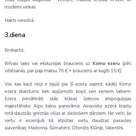
moderni veikali.
Nakts viesnīcā.
3.diena
Brokastis.
Brīvais laiks vai ekskursijas brauciens uz
Komo ezeru
(pēc
vēlēšanās, par pap.maksu 70 € + brauciens ar kuģīti 15 €)
Visi, kas kaut reizi ir bijuši pie šī ezera saprot, kādēļ Komo
ezera skaistums tiek apjūsmots kopš sen seniem laikiem.
Ezera piesātināti zilās krāsas ūdeņos atspoguļojas
majestātisko Alpu kalnu panorāma. Ainavisko ezera krastu
rotā daudzās greznās villas ar ziedošiem dārziem. Ne velti, šo
vietu ir iecienījuši kā atpūtas vietu daudzas pasaules
slavenības: Madonna, Šūmahers, Džordžs Klūnijs, Valentīni.