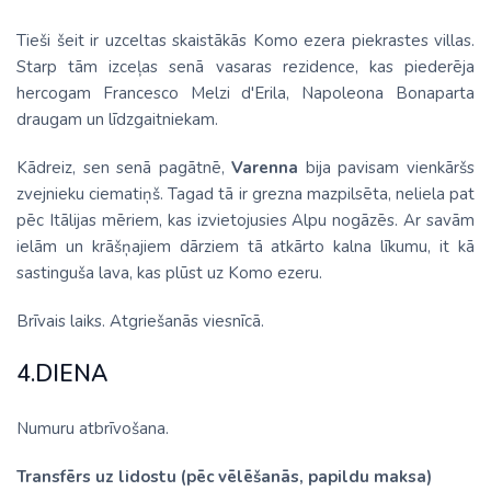
Tieši šeit ir uzceltas skaistākās Komo ezera piekrastes villas.
Starp tām izceļas senā vasaras rezidence, kas piederēja
hercogam Francesco Melzi d'Erila, Napoleona Bonaparta
draugam un līdzgaitniekam.
Kādreiz, sen senā pagātnē,
Varenna
bija pavisam vienkāršs
zvejnieku ciematiņš. Tagad tā ir grezna mazpilsēta, neliela pat
pēc Itālijas mēriem, kas izvietojusies Alpu nogāzēs. Ar savām
ielām un krāšņajiem dārziem tā atkārto kalna līkumu, it kā
sastinguša lava, kas plūst uz Komo ezeru.
Brīvais laiks. Atgriešanās viesnīcā.
4.DIENA
Numuru atbrīvošana.
Transfērs uz lidostu (pēc vēlēšanās, papildu maksa)