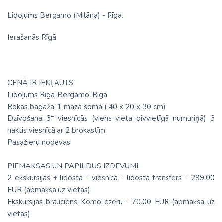
Lidojums Bergamo (Milāna) - Rīga.
Ierašanās Rīgā
CENĀ IR IEKĻAUTS
Lidojums Rīga-Bergamo-Rīga
Rokas bagāža: 1 maza soma ( 40 х 20 х 30 cm)
Dzīvošana 3* viesnīcās (viena vieta divvietīgā numuriņā) 3
naktis viesnīcā ar 2 brokastīm
Pasažieru nodevas
PIEMAKSAS UN PAPILDUS IZDEVUMI
2 ekskursijas + lidosta - viesnīca - lidosta transfērs - 299.00
EUR (apmaksa uz vietas)
Ekskursijas brauciens Komo ezeru - 70.00 EUR (apmaksa uz
vietas)