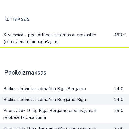
Izmaksas
3*viesnīcā – pēc fortūnas sistēmas ar brokastīm
463 €
(cena vienam pieaugušajam)
Papildizmaksas
Blakus sēdvietas lidmašīnā Rīga-Bergamo
14 €
Blakus sēdvietas lidmašīnā Bergamo-Rīga
14 €
Priority līdz 10 кg Rīga-Bergamo piedāvājums ir
25 €
ierobežotā daudzumā
Priority līdz 10 кg Bergamo-Rīga piedāvājums ir
25 €