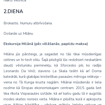
Nakts viesnīcā.
2.DIENA
Brokastis. Numuru atbrīvošana.
Došanās uz Milānu
Ekskursija Milānā (pēc vēlēšanās, papildu maksa)
Milāna jūs pārsteigs, ja sagaidat no tās tikai mūsdienīgas
celtnes un hi-tech stilu. Šajā pilsēgtā Jūs redzēsiet neskaitāmi
daudz vēsturisku pieminekļu, kā Sforcesko pili, ko radījis
Leonardo Da Vinči, slaveno La Skala teātri kā arī Doma
katedrāli, kurā glabājas kristietības pasaules mēroga relikvija –
viena no Tā Kunga krusta naglām. Milānai mūsdienās ir liela
nozīme kā Eiropas ekonomiskajam centram. 2015. gada šeit
tika rīkota Vispasaules izstāde, kā arī katru gadu tā ir augstās
modes skates norises vieta. Milāna ir pilsēta, kurā ir apkopota
visas Itālijas bāgātība - vēsture, māksla, lieliska virtuve un