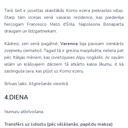
Tieši šeit ir uzceltas skaistākās Komo ezera piekrastes villas.
Starp tām izceļas senā vasaras rezidence, kas piederēja
hercogam Francesco Melzi d'Erila, Napoleona Bonaparta
draugam un līdzgaitniekam.
Kādreiz, sen senā pagātnē,
Varenna
bija pavisam vienkāršs
zvejnieku ciematiņš. Tagad tā ir grezna mazpilsēta, neliela pat
pēc Itālijas mēriem, kas izvietojusies Alpu nogāzēs. Ar savām
ielām un krāšņajiem dārziem tā atkārto kalna līkumu, it kā
sastinguša lava, kas plūst uz Komo ezeru.
Brīvais laiks. Atgriešanās viesnīcā.
4.DIENA
Numuru atbrīvošana.
Transfērs uz lidostu (pēc vēlēšanās, papildu maksa)