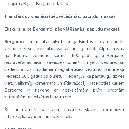
Lidojums Rīga - Bergamo (Milāna)
Transfērs uz viesnīcu (pēc vēlēšanās, papildu maksa)
Ekskursija pa Bergamo (pēc vēlēšanās, papildu maksa)
Bergamo
– ir ne tikai pilsēta ar gadsimtos uzkrātu unikālu
vēsturi, bet šeit vienlaikus var izbaudīt gan itāļu Alpu ainavas,
gan Padānas zemienes šarmu. 2500 gadu ilgajā Bergamo
pastāvēšanas laikā ir savijusies romiešu un ķeltu vēsture, par
ko liecina līdz mūsdienām saglabājušies vēstures pieminekļi.
Pēdējos 600 gadus šo pilsētu ir iecienījuši kā pastāvīgu dzīves
vietu veiksmīgi komersanti un zīda ražotāji, pateicoties kuriem
Bergamo ir slavena ar neskaitāmām pilīm, greznām
katedrālēm un pilsētas laukumiem.
Šeit ir dzimuši pazīstami, pasaules slaveni komponisti,
arhitekti, karavadoņi un mākslinieki.