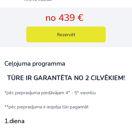
no 439 €
Rezervēt
Ceļojuma programma
TŪRE IR GARANTĒTA NO 2 CILVĒKIEM!
*pēc pieprasījuma piedāvājam 4* - 5* viesnīcu
**pēc pieprasījuma ir iespēja tūri pagarināt
1.diena