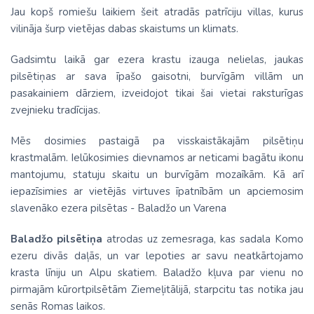
Jau kopš romiešu laikiem šeit atradās patrīciju villas, kurus
vilināja šurp vietējas dabas skaistums un klimats.
Gadsimtu laikā gar ezera krastu izauga nelielas, jaukas
pilsētiņas ar sava īpašo gaisotni, burvīgām villām un
pasakainiem dārziem, izveidojot tikai šai vietai raksturīgas
zvejnieku tradīcijas.
Mēs dosimies pastaigā pa visskaistākajām pilsētiņu
krastmalām. Ielūkosimies dievnamos ar neticami bagātu ikonu
mantojumu, statuju skaitu un burvīgām mozaīkām. Kā arī
iepazīsimies ar vietējās virtuves īpatnībām un apciemosim
slavenāko ezera pilsētas - Baladžo un Varena
Baladžo pilsētiņa
atrodas uz zemesraga, kas sadala Komo
ezeru divās daļās, un var lepoties ar savu neatkārtojamo
krasta līniju un Alpu skatiem. Baladžo kļuva par vienu no
pirmajām kūrortpilsētām Ziemeļitālijā, starpcitu tas notika jau
senās Romas laikos.