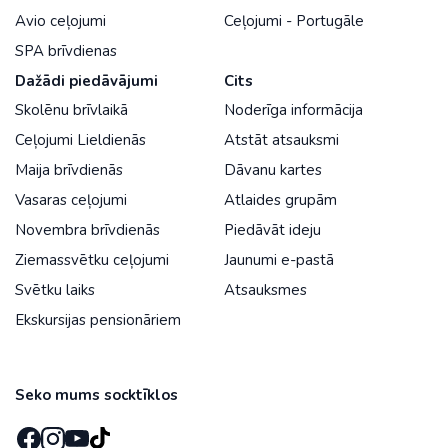
Avio ceļojumi
Ceļojumi - Portugāle
SPA brīvdienas
Dažādi piedāvājumi
Cits
Skolēnu brīvlaikā
Noderīga informācija
Ceļojumi Lieldienās
Atstāt atsauksmi
Maija brīvdienās
Dāvanu kartes
Vasaras ceļojumi
Atlaides grupām
Novembra brīvdienās
Piedāvāt ideju
Ziemassvētku ceļojumi
Jaunumi e-pastā
Svētku laiks
Atsauksmes
Ekskursijas pensionāriem
Seko mums socktīklos