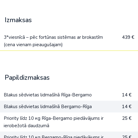
Izmaksas
3*viesnīcā – pēc fortūnas sistēmas ar brokastīm
439 €
(cena vienam pieaugušajam)
Papildizmaksas
Blakus sēdvietas lidmašīnā Rīga-Bergamo
14 €
Blakus sēdvietas lidmašīnā Bergamo-Rīga
14 €
Priority līdz 10 кg Rīga-Bergamo piedāvājums ir
25 €
ierobežotā daudzumā
Priority līdz 10 кg Bergamo-Rīga piedāvājums ir
25 €