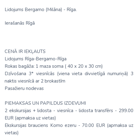
Lidojums Bergamo (Milāna) - Rīga.
Ierašanās Rīgā
CENĀ IR IEKĻAUTS
Lidojums Rīga-Bergamo-Rīga
Rokas bagāža: 1 maza soma ( 40 х 20 х 30 cm)
Dzīvošana 3* viesnīcās (viena vieta divvietīgā numuriņā) 3
naktis viesnīcā ar 2 brokastīm
Pasažieru nodevas
PIEMAKSAS UN PAPILDUS IZDEVUMI
2 ekskursijas + lidosta - viesnīca - lidosta transfērs - 299.00
EUR (apmaksa uz vietas)
Ekskursijas brauciens Komo ezeru - 70.00 EUR (apmaksa uz
vietas)