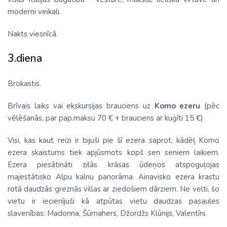
moderni veikali.
Nakts viesnīcā.
3.diena
Brokastis.
Brīvais laiks vai ekskursijas brauciens uz
Komo ezeru
(pēc
vēlēšanās, par pap.maksu 70 € + brauciens ar kuģīti 15 €)
Visi, kas kaut reizi ir bijuši pie šī ezera saprot, kādēļ Komo
ezera skaistums tiek apjūsmots kopš sen seniem laikiem.
Ezera piesātināti zilās krāsas ūdeņos atspoguļojas
majestātisko Alpu kalnu panorāma. Ainavisko ezera krastu
rotā daudzās greznās villas ar ziedošiem dārziem. Ne velti, šo
vietu ir iecienījuši kā atpūtas vietu daudzas pasaules
slavenības: Madonna, Šūmahers, Džordžs Klūnijs, Valentīni.