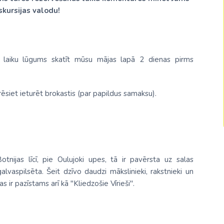
Malaizija
kursijas valodu!
Nepāla
Omāna
as laiku lūgums skatīt mūsu mājas lapā 2 dienas pirms
Saūda Arābija
Singapūra
ēsiet ieturēt brokastis (par papildus samaksu).
Šrilanka
Tadžikistāna
Taizeme
otnijas līcī, pie Oulujoki upes, tā ir pavērsta uz salas
Uzbekistāna
alvaspilsēta. Šeit dzīvo daudzi mākslinieki, rakstnieki un
Vjetnama
s ir pazīstams arī kā "Kliedzošie Vīrieši".