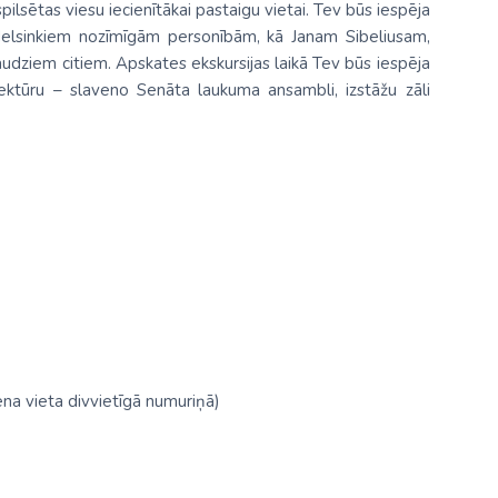
ilsētas viesu iecienītākai pastaigu vietai. Tev būs iespēja
 Helsinkiem nozīmīgām personībām, kā Janam Sibeliusam,
ziem citiem. Apskates ekskursijas laikā Tev būs iespēja
tektūru – slaveno Senāta laukuma ansambli, izstāžu zāli
ena vieta divvietīgā numuriņā)