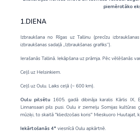
piemērotāko eks
1.DIENA
Izbraukšana no Rīgas uz Tallinu (precīzu izbraukšan
izbraukšanas sadaļā „Izbraukšanas grafiks”).
Ierašanās Tallinā. Iekāpšana uz prāmja. Pēc vēlēšanās var
Ceļš uz Helsinkiem.
Ceļš uz Oulu. Laiks ceļā (~ 600 km).
Oulu pilsētu
1605. gadā dibināja karalis Kārlis IX, B
Linnansaari pils pusi. Oulu ir ziemeļu Somijas kultūras g
mūziķi, to skaitā "kliedzošais koris" Mieskuoro Huutajat, ka
Iekārtošanās 4*
viesnīcā Oulu apkārtnē.