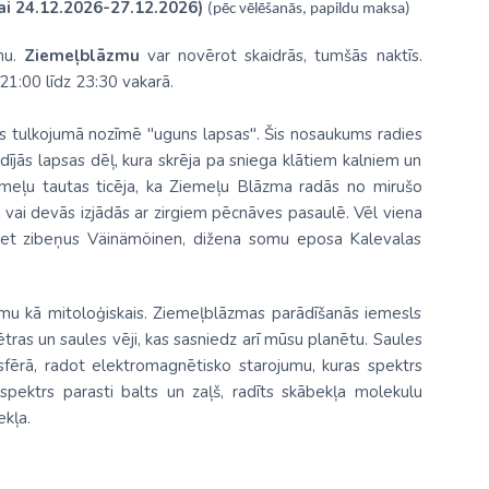
ai 24.12.2026-27.12.2026)
(pēc vēlēšanās, papildu maksa)
mu.
Ziemeļblāzmu
var novērot skaidrās, tumšās naktīs.
21:00 līdz 23:30 vakarā.
s tulkojumā nozīmē "uguns lapsas". Šis nosaukums radies
ījās lapsas dēļ, kura skrēja pa sniega klātiem kalniem un
ziemeļu tautas ticēja, ka Ziemeļu Blāzma radās no mirušo
bu vai devās izjādās ar zirgiem pēcnāves pasaulē. Vēl viena
 met zibeņus Väinämöinen, dižena somu eposa Kalevalas
mu kā mitoloģiskais. Ziemeļblāzmas parādīšanās iemesls
ētras un saules vēji, kas sasniedz arī mūsu planētu. Saules
sfērā, radot elektromagnētisko starojumu, kuras spektrs
 spektrs parasti balts un zaļš, radīts skābekļa molekulu
ekļa.