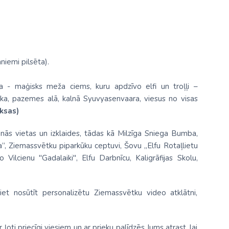
iemi pilsēta).
 - maģisks meža ciems, kuru apdzīvo elfi un troļļi –
loka, pazemes alā, kalnā Syuvyasenvaara, viesus no visas
ksas)
ās vietas un izklaides, tādas kā Milzīga Sniega Bumba,
ka”, Ziemassvētku piparkūku ceptuvi, Šovu „Elfu Rotaļlietu
ilcienu "Gadalaiki", Elfu Darbnīcu, Kaligrāfijas Skolu,
et nosūtīt personalizētu Ziemassvētku video atklātni,
r ļoti priecīgi viesiem un ar prieku palīdzēs Jums atrast, lai