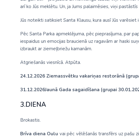
arī ko Jūs meklētu. Un, ja Jums palaimēsies, viņi pastās
Jūs noteikti satiksiet Santa Klausu, kura ausī Jūs varēsiet
Pēc Santa Parka apmeklējuma, pēc pieprasījuma, par pap
iespaidus un emocijas braucienā uz ragavām ar haski suņu
izbraukt ar ziemeļbriežu kamanām.
Atgriešanās viesnīcā. Atpūta.
24.12.2026 Ziemassvētku vakariņas restorānā (grup
31.12.2026Jaunā Gada sagaidīšana (grupai 30.01.20
3.DIENA
Brokastis.
Brīva diena Oulu
vai pēc vēlēšanās transfērs uz pašu 