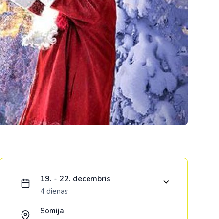
Kolumbija
Kostarika
Meksika
Panama
Ielādējam piedāvājumu...
19. - 22. decembris
4 dienas
Somija