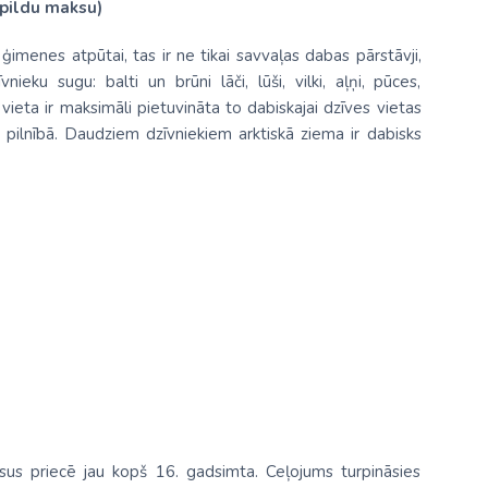
apildu maksu)
imenes atpūtai, tas ir ne tikai savvaļas dabas pārstāvji,
eku sugu: balti un brūni lāči, lūši, vilki, aļņi, pūces,
 vieta ir maksimāli pietuvināta to dabiskajai dzīves vietas
 pilnībā. Daudziem dzīvniekiem arktiskā ziema ir dabisks
esus priecē jau kopš 16. gadsimta. Ceļojums turpināsies