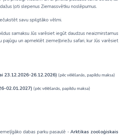
tīs dažus ļoti slepenus Ziemassvētku noslēpumus.
 iečukstēt savu spilgtāko vēlmi.
ildus samaksu Jūs varēsiet iegūt daudzus neaizmirstamus
 pajūgu un apmeklēt ziemeļbriežu safari, kur Jūs varēsiet
ai 23.12.2026-26.12.2026)
(pēc vēlēšanās, papildu maksa)
26-02.01.2027)
(pēc vēlēšanās, papildu maksa)
ziemeļīgāko dabas parku pasaulē -
Arktikas zooloģiskais