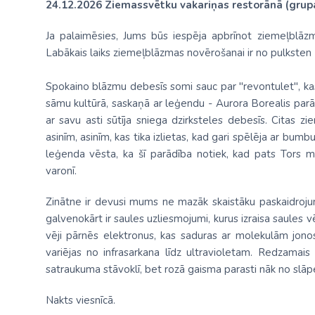
24.12.2026 Ziemassvētku vakariņas restorānā (grup
Ja palaimēsies, Jums būs iespēja apbrīnot ziemeļblāz
Labākais laiks ziemeļblāzmas novērošanai ir no pulksten 
Spokaino blāzmu debesīs somi sauc par "revontulet", ka
sāmu kultūrā, saskaņā ar leģendu - Aurora Borealis parād
ar savu asti sūtīja sniega dzirksteles debesīs. Citas 
asinīm, asinīm, kas tika izlietas, kad gari spēlēja ar bum
leģenda vēsta, ka šī parādība notiek, kad pats Tors
varonī.
Zinātne ir devusi mums ne mazāk skaistāku paskaidroju
galvenokārt ir saules uzliesmojumi, kurus izraisa saules v
vēji pārnēs elektronus, kas saduras ar molekulām jono
variējas no infrasarkana līdz ultravioletam. Redzamais
satraukuma stāvoklī, bet rozā gaisma parasti nāk no slāp
Nakts viesnīcā.