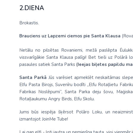
2.DIENA
Brokastis.
Brauciens uz Lapzemi ciemos pie Santa Klausa
(Rovan
Netālu no pilsētas Rovaniemi, mežā paslēpta Ёulukka
vissvarīgākie Santa Klausa palīgi! Bet tieši uz Polārā 
pasaules satiek Santa Parks
(Ieejas biļetes papildu ma
Santa Parkā
Jūs varēsiet apmeklēt neskaitāmas slepen
Elfu Pasta Birojs, Suvenīru bodīti „Elfu Rotaļlietu Fabri
Fabrikas Noslēpumi”, Santa Parka deju šovu, Maģiskao V
Rotaļlaukumu Angry Birds, Elfu Skolu.
Jums būs iespēja šķērsot Polāro Loku, un neaizmirsti
izmantojot JoinMe Tube!
Lai gan elfi - ļoti jautra un nemierīga tauta, viņi vienmēr i