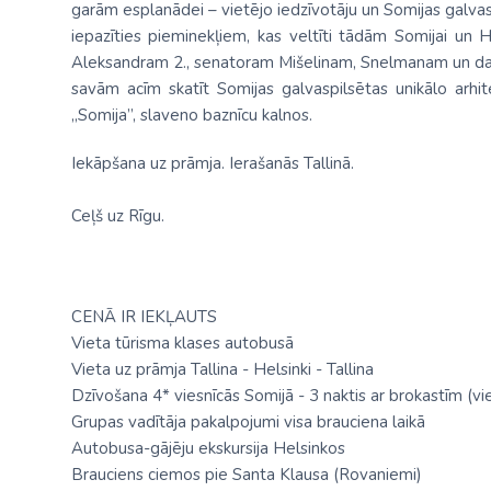
garām esplanādei – vietējo iedzīvotāju un Somijas galvasp
iepazīties pieminekļiem, kas veltīti tādām Somijai un
Aleksandram 2., senatoram Mišelinam, Snelmanam un daud
savām acīm skatīt Somijas galvaspilsētas unikālo arhi
„Somija”, slaveno baznīcu kalnos.
Iekāpšana uz prāmja. Ierašanās Tallinā.
Ceļš uz Rīgu.
CENĀ IR IEKĻAUTS
Vieta tūrisma klases autobusā
Vieta uz prāmja Tallina - Helsinki - Tallina
Dzīvošana 4* viesnīcās Somijā - 3 naktis ar brokastīm (vi
Grupas vadītāja pakalpojumi visa brauciena laikā
Autobusa-gājēju ekskursija Helsinkos
Brauciens ciemos pie Santa Klausa (Rovaniemi)