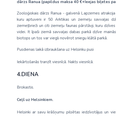
dārzs Ranua (papildus maksa 40 €+Ieejas biļetes p
Zooloģiskais dārzs Ranua - galvenā Lapzemes atrakcija ģ
kuru aptuveni ir 50 Arktikas un ziemeļu savvaļas dzīvni
ziemeļbrieži un citi ziemeļu faunas pārstāvji, kuru dzīves
videi. It īpaši ziemā savvaļas dabas parkā dzīve mainās
biotops un tos var viegli novērot sniegu klātā parkā.
Pusdienas laikā izbraukšana uz Helsinku pusi
Iekārtošanās tranzīt viesnīcā. Nakts viesnīcā.
4.DIENA
Brokastis.
Ceļš uz Helsinkiem.
Helsinki ar savu krāšņumu pilsētas iedzīvotājus un vi