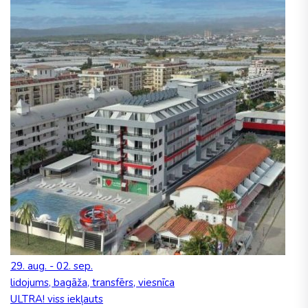
29. aug. - 02. sep.
lidojums, bagāža, transfērs, viesnīca
ULTRA! viss iekļauts