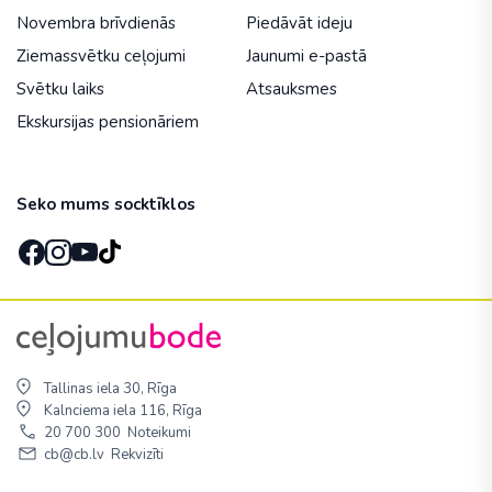
Novembra brīvdienās
Piedāvāt ideju
Ziemassvētku ceļojumi
Jaunumi e-pastā
Svētku laiks
Atsauksmes
Ekskursijas pensionāriem
Seko mums socktīklos
Tallinas iela 30, Rīga
Kalnciema iela 116, Rīga
20 700 300
Noteikumi
cb@cb.lv
Rekvizīti