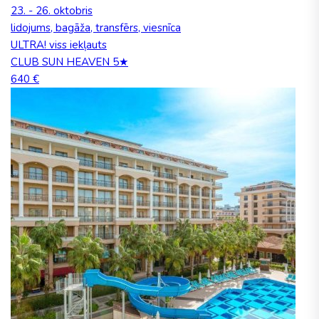
23. - 26. oktobris
lidojums, bagāža, transfērs, viesnīca
ULTRA! viss iekļauts
CLUB SUN HEAVEN 5★
640 €