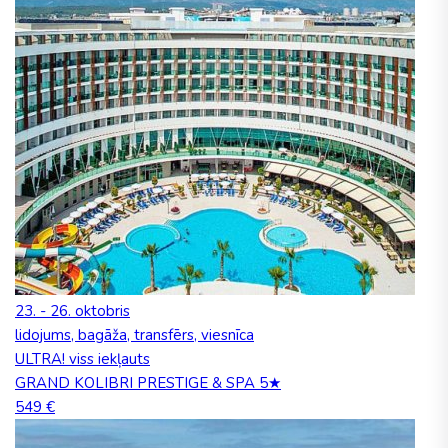
23. - 26. oktobris
lidojums, bagāža, transfērs, viesnīca
ULTRA! viss iekļauts
GRAND KOLIBRI PRESTIGE & SPA 5★
549 €