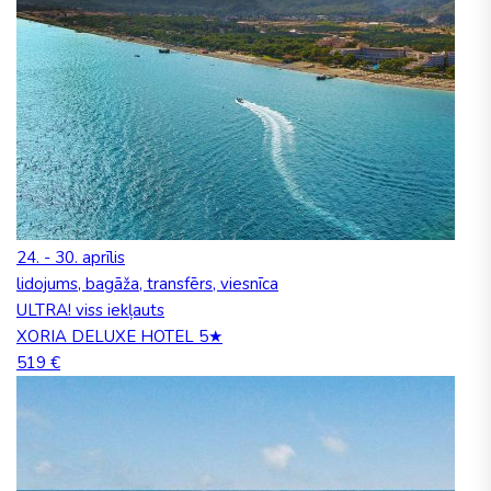
24. - 30. aprīlis
lidojums, bagāža, transfērs, viesnīca
ULTRA! viss iekļauts
XORIA DELUXE HOTEL 5★
519 €