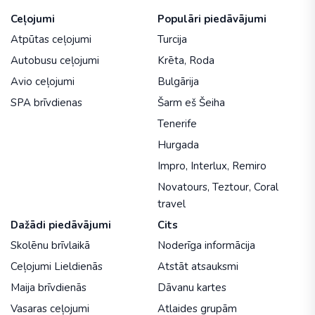
Ceļojumi
Populāri piedāvājumi
Atpūtas ceļojumi
Turcija
Autobusu ceļojumi
Krēta
,
Roda
Avio ceļojumi
Bulgārija
SPA brīvdienas
Šarm eš Šeiha
Tenerife
Hurgada
Impro
,
Interlux
,
Remiro
Novatours
,
Teztour
,
Coral
travel
Dažādi piedāvājumi
Cits
Skolēnu brīvlaikā
Noderīga informācija
Ceļojumi Lieldienās
Atstāt atsauksmi
Maija brīvdienās
Dāvanu kartes
Vasaras ceļojumi
Atlaides grupām