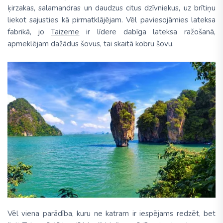
ķirzakas, salamandras un daudzus citus dzīvniekus, uz brītiņu
liekot sajusties kā pirmatklājējam. Vēl paviesojāmies lateksa
fabrikā, jo
Taizeme
ir līdere dabīga lateksa ražošanā,
apmeklējam dažādus šovus, tai skaitā kobru šovu.
Vēl viena parādība, kuru ne katram ir iespējams redzēt, bet