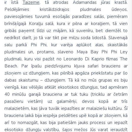
ir īstā
Taizeme
, tā atrodas Adamandas jūras krastā.
Peldējāmies kristāldzidrajos pludmales ūdeņos,
paviesojāmies tuvumā esošajās paradīzes salās, piemēram
brīnišķīgajā Koraļļu salā, kura ir pilna ar koraļļiem, tā vien
gribās paņemt līdzi uz mājām, kā suvenīru, bet diemžēl to
nedrīkst darīt, jo tā var tikt pie milzu soda lidostā. Slavenajā
salu parkā Phi Phi, kur varēja aplūkot alas, skaistākās
pludmales un, protams, slaveno Maya Bay Phi Phi Ley
pludmali, kuru visi pazīst no Leonardo Di Kaprio filmas The
Beach. Par īpašu piedzīvojumu kļuva safari brauciens ar
ziloņiem uz džungļiem, kas pilnībā apgāza priekšstatu par šo
dabas skaistumu – džungļiem. Tā kā no mūs grupas es biju
vienīgā, kas vēlējās atklāt eksotiskos džungļus, tad apmēram
40 minūšu garajā brauciena ar tuk tuku (triciklu ar četrām
pasažieru vietām) uz galamērķi, devos kopā ar trīs
malaizietēm, kas ļāva tuvāk iepazīties ar malaiziešu kultūru. Šī
brauciena laikā bija iespēja peldēties upē kopā ar ziloņiem, kā
arī to nomazgāt, kas bija patiešām jauks process un iepazīt
eksotisko džungļu valstību, šajos mežos Jūs varat ieraudzīt