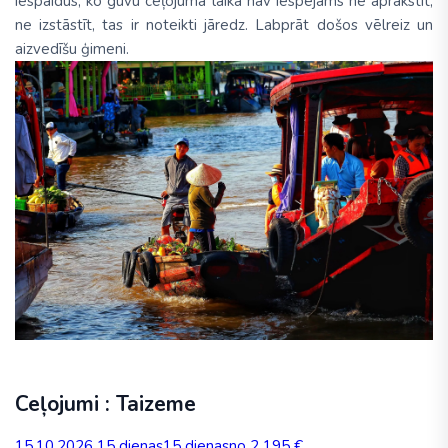
iespaidus, ko guvu ceļojuma laikā nav iespējams ne aprakstīt,
ne izstāstīt, tas ir noteikti jāredz. Labprāt došos vēlreiz un
aizvedīšu ģimeni.
Ceļojumi : Taizeme
15.10.2026
15 dienas
15 dienas
no 2 195 €