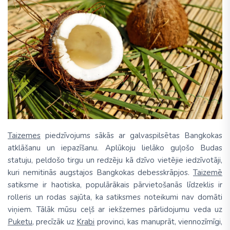
Taizemes
piedzīvojums sākās ar galvaspilsētas Bangkokas
atklāšanu un iepazīšanu. Aplūkoju lielāko guļošo Budas
statuju, peldošo tirgu un redzēju kā dzīvo vietējie iedzīvotāji,
kuri nemitinās augstajos Bangkokas debesskrāpjos.
Taizemē
satiksme ir haotiska, populārākais pārvietošanās līdzeklis ir
rolleris un rodas sajūta, ka satiksmes noteikumi nav domāti
viņiem. Tālāk mūsu ceļš ar iekšzemes pārlidojumu veda uz
Puketu
, precīzāk uz
Krabi
provinci, kas manuprāt, viennozīmīgi,