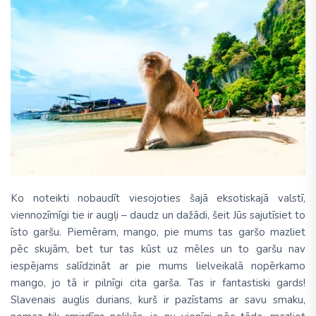
Ko noteikti nobaudīt viesojoties šajā eksotiskajā valstī,
viennozīmīgi tie ir augļi – daudz un dažādi, šeit Jūs sajutīsiet to
īsto garšu. Piemēram, mango, pie mums tas garšo mazliet
pēc skujām, bet tur tas kūst uz mēles un to garšu nav
iespējams salīdzināt ar pie mums lielveikalā nopērkamo
mango, jo tā ir pilnīgi cita garša. Tas ir fantastiski gards!
Slavenais auglis durians, kurš ir pazīstams ar savu smaku,