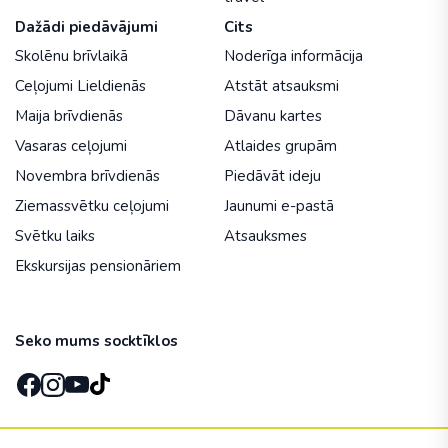
Dažādi piedāvājumi
Cits
Skolēnu brīvlaikā
Noderīga informācija
Ceļojumi Lieldienās
Atstāt atsauksmi
Maija brīvdienās
Dāvanu kartes
Vasaras ceļojumi
Atlaides grupām
Novembra brīvdienās
Piedāvāt ideju
Ziemassvētku ceļojumi
Jaunumi e-pastā
Svētku laiks
Atsauksmes
Ekskursijas pensionāriem
Seko mums socktīklos