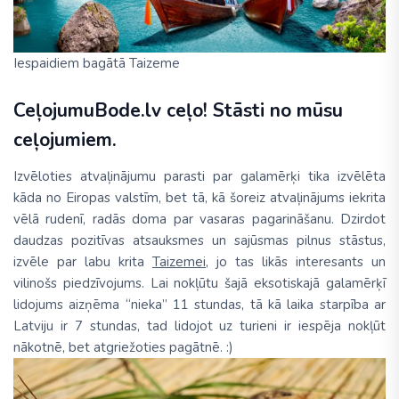
Iespaidiem bagātā Taizeme
CeļojumuBode.lv ceļo! Stāsti no mūsu
ceļojumiem.
Izvēloties atvaļinājumu parasti par galamērķi tika izvēlēta
kāda no Eiropas valstīm, bet tā, kā šoreiz atvaļinājums iekrita
vēlā rudenī, radās doma par vasaras pagarināšanu. Dzirdot
daudzas pozitīvas atsauksmes un sajūsmas pilnus stāstus,
izvēle par labu krita
Taizemei
, jo tas likās interesants un
vilinošs piedzīvojums. Lai nokļūtu šajā eksotiskajā galamērķī
lidojums aizņēma “nieka” 11 stundas, tā kā laika starpība ar
Latviju ir 7 stundas, tad lidojot uz turieni ir iespēja nokļūt
nākotnē, bet atgriežoties pagātnē. :)