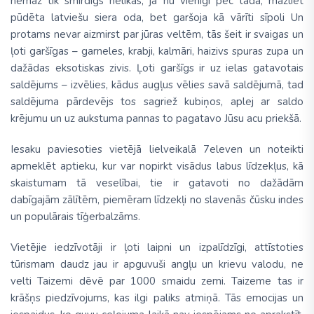
nemaz tik smirdīgs nelikās, ja nu vienīgi pēc tāda, mazliet
pūdēta latviešu siera oda, bet garšoja kā vārīti sīpoli Un
protams nevar aizmirst par jūras veltēm, tās šeit ir svaigas un
ļoti garšīgas – garneles, krabji, kalmāri, haizivs spuras zupa un
dažādas eksotiskas zivis. Ļoti garšīgs ir uz ielas gatavotais
saldējums – izvēlies, kādus augļus vēlies savā saldējumā, tad
saldējuma pārdevējs tos sagriež kubiņos, aplej ar saldo
krējumu un uz aukstuma pannas to pagatavo Jūsu acu priekšā.
Iesaku paviesoties vietējā lielveikalā 7eleven un noteikti
apmeklēt aptieku, kur var nopirkt visādus labus līdzekļus, kā
skaistumam tā veselībai, tie ir gatavoti no dažādām
dabīgajām zālītēm, piemēram līdzekļi no slavenās čūsku indes
un populārais tīģerbalzāms.
Vietējie iedzīvotāji ir ļoti laipni un izpalīdzīgi, attīstoties
tūrismam daudz jau ir apguvuši angļu un krievu valodu, ne
velti Taizemi dēvē par 1000 smaidu zemi. Taizeme tas ir
krāšņs piedzīvojums, kas ilgi paliks atmiņā. Tās emocijas un