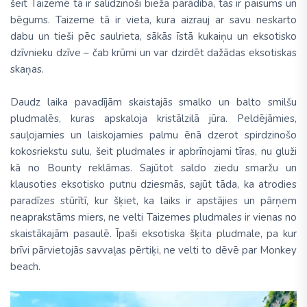
šeit Taizemē tā ir salīdzinoši bieža parādība, tas ir paisums un
bēgums. Taizeme tā ir vieta, kura aizrauj ar savu neskarto
dabu un tieši pēc saulrieta, sākās īstā kukaiņu un eksotisko
dzīvnieku dzīve – čab krūmi un var dzirdēt dažādas eksotiskas
skaņas.
Daudz laika pavadījām skaistajās smalko un balto smilšu
pludmalēs, kuras apskaloja kristālzilā jūra. Peldējāmies,
sauļojamies un laiskojamies palmu ēnā dzerot spirdzinošo
kokosriekstu sulu, šeit pludmales ir apbrīnojami tīras, nu gluži
kā no Bounty reklāmas. Sajūtot saldo ziedu smaržu un
klausoties eksotisko putnu dziesmās, sajūt tāda, ka atrodies
paradīzes stūrītī, kur šķiet, ka laiks ir apstājies un pārņem
neaprakstāms miers, ne velti Taizemes pludmales ir vienas no
skaistākajām pasaulē. Īpaši eksotiska šķita pludmale, pa kur
brīvi pārvietojās savvaļas pērtiķi, ne velti to dēvē par Monkey
beach.