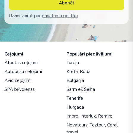
Abonēt
Uzzini vairāk par
privātuma politiku
Ceļojumi
Populāri piedāvājumi
Atpūtas ceļojumi
Turcija
Autobusu ceļojumi
Krēta
,
Roda
Avio ceļojumi
Bulgārija
SPA brīvdienas
Šarm eš Šeiha
Tenerife
Hurgada
Impro
,
Interlux
,
Remiro
Novatours
,
Teztour
,
Coral
travel