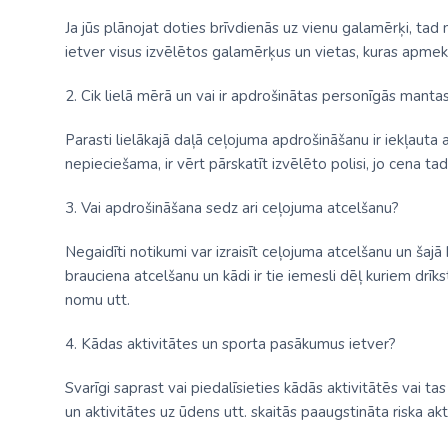
Ja jūs plānojat doties brīvdienās uz vienu galamērķi, tad n
ietver visus izvēlētos galamērķus un vietas, kuras apmek
2. Cik lielā mērā un vai ir apdrošinātas personīgās mant
Parasti lielākajā daļā ceļojuma apdrošināšanu ir iekļauta
nepieciešama, ir vērt pārskatīt izvēlēto polisi, jo cena tad 
3. Vai apdrošināšana sedz ari ceļojuma atcelšanu?
Negaidīti notikumi var izraisīt ceļojuma atcelšanu un šajā
brauciena atcelšanu un kādi ir tie iemesli dēļ kuriem drīkst
nomu utt.
4. Kādas aktivitātes un sporta pasākumus ietver?
Svarīgi saprast vai piedalīsieties kādās aktivitātēs vai 
un aktivitātes uz ūdens utt. skaitās paaugstināta riska ak