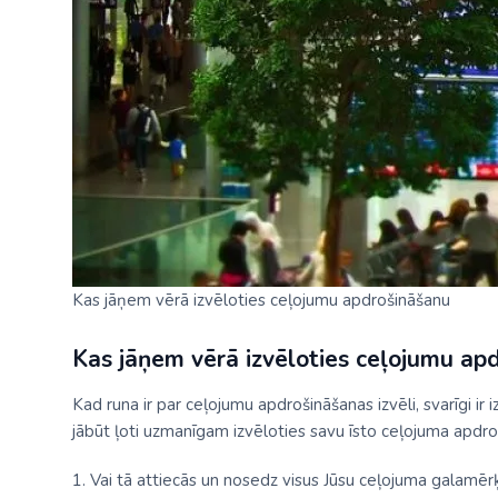
Palīdzība ārkārtas situācijās
Horvātija
Norvēģi
Grieķija: Roda
Dānija
Spānija: Barselo
Monako
BALTA ceļojumu apdrošināšana
Igaunija
Polija
Gruzija: Batumi
Francija
Spānija: Malaga
Portugāle
Anketas vīzu noformēšanai
Itālija: Kalabrija
Grieķija
Spānija: Maljorka
Rumānija
Lidojumu atcelšana un kavēšanās
Itālija: Sardīnija
Gruzija
Tenerife
Somija
Auto noma
Itālija: Sicīlija
Horvātija
TURCIJA
Spānija
Kipra
Islande
Turcija PREMIU
Šveice
Madeira
Itālija
Turcija: Bodruma
Turcija
Kas jāņem vērā izvēloties ceļojumu apdrošināšanu
Kipra
Vācija
Kas jāņem vērā izvēloties ceļojumu ap
Kad runa ir par ceļojumu apdrošināšanas izvēli, svarīgi i
jābūt ļoti uzmanīgam izvēloties savu īsto ceļojuma apdro
1. Vai tā attiecās un nosedz visus Jūsu ceļojuma galamēr