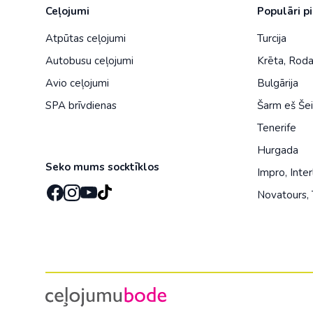
Ceļojumi
Populāri p
Atpūtas ceļojumi
Turcija
Autobusu ceļojumi
Krēta
,
Rod
Avio ceļojumi
Bulgārija
SPA brīvdienas
Šarm eš Še
Tenerife
Hurgada
Seko mums socktīklos
Impro
,
Inter
Novatours
,