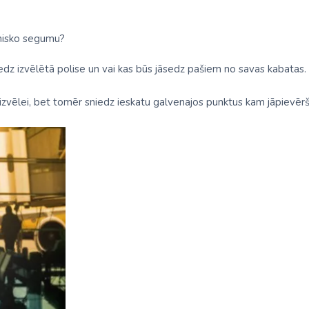
īnisko segumu?
edz izvēlētā polise un vai kas būs jāsedz pašiem no savas kabatas.
 izvēlei, bet tomēr sniedz ieskatu galvenajos punktus kam jāpievē