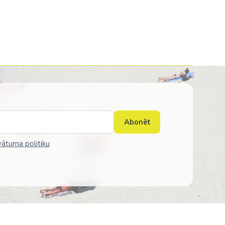
Abonēt
vātuma politiku