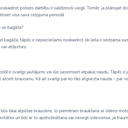
Malaizija
oskaidrot polises darbību ir salīdzinoši viegli. Tomēr, ja plānojat d
lēsiet visa sava ceļojuma periodā.
Nepāla
Omāna
as un bagāža?
Saūda Arābija
 arī bagāža, tāpēc ir nepieciešams noskaidrot cik liela ir sedzama
var atšķirties.
Singapūra
Šrilanka
Tadžikistāna
 brīdī ir svarīgs jautājums vai Jūs saņemsiet atpakaļ naudu. Tāpēc i
 atcelt braucienu. Kā arī svarīgi par ko tiks atgriezta nauda – par vi
Taizeme
Uzbekistāna
Vjetnama
tas būs tikai atpūtas brauciens. Jo piemēram braukšana ar ūdens mot
tivitātes un līdz ar to apdrošināšana var nesegt izdevumus, ja trau