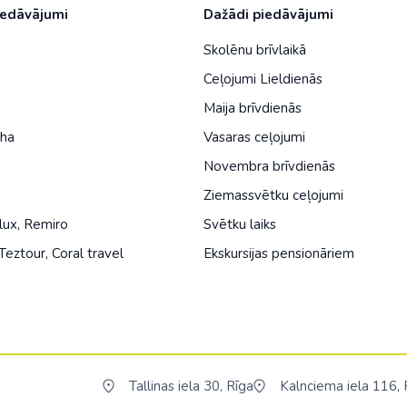
iedāvājumi
Dažādi piedāvājumi
Skolēnu brīvlaikā
a
Ceļojumi Lieldienās
Maija brīvdienās
iha
Vasaras ceļojumi
Novembra brīvdienās
Ziemassvētku ceļojumi
lux
,
Remiro
Svētku laiks
Teztour
,
Coral travel
Ekskursijas pensionāriem
Tallinas iela 30, Rīga
Kalnciema iela 116, 