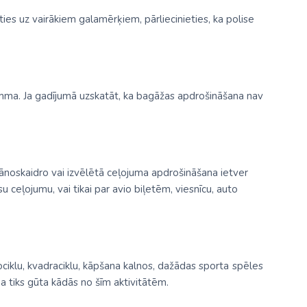
oties uz vairākiem galamērķiem, pārliecinieties, ka polise
 summa. Ja gadījumā uzskatāt, ka bagāžas apdrošināšana nav
r jānoskaidro vai izvēlētā ceļojuma apdrošināšana ietver
su ceļojumu, vai tikai par avio biļetēm, viesnīcu, auto
ociklu, kvadraciklu, kāpšana kalnos, dažādas sporta spēles
ma tiks gūta kādās no šīm aktivitātēm.