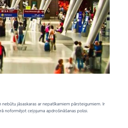
Kolumbija
Kostarika
Meksika
Panama
 un nebūtu jāsaskaras ar nepatīkamiem pārsteigumiem. Ir
ērā noformējot ceļojuma apdrošināšanas polisi.