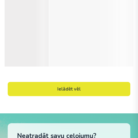
Ielādēt vēl
Neatradāt savu ceļojumu?