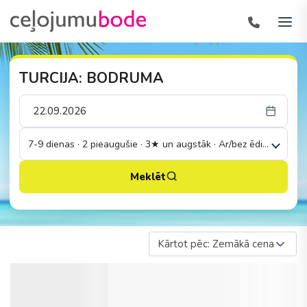
TURCIJA: BODRUMA
7-9 dienas · 2 pieaugušie · 3★ un augstāk · Ar/bez ēdināšanas
Meklēt
Kārtot pēc: Zemākā cena