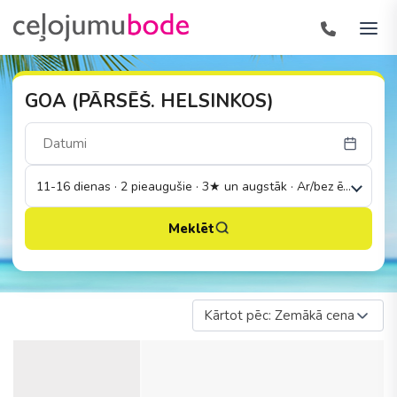
GOA (PĀRSĒŠ. HELSINKOS)
11-16 dienas · 2 pieaugušie · 3★ un augstāk · Ar/bez ēdināšana
Meklēt
Kārtot pēc: Zemākā cena