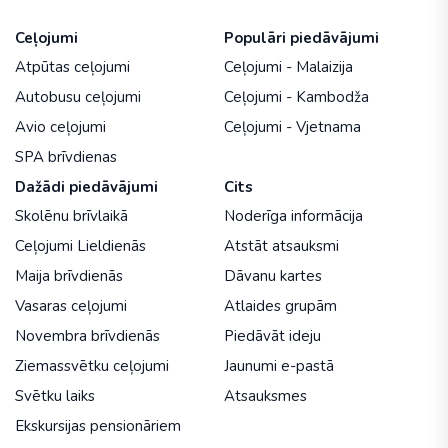
Ceļojumi
Populāri piedāvājumi
Atpūtas ceļojumi
Ceļojumi - Malaizija
Autobusu ceļojumi
Ceļojumi - Kambodža
Avio ceļojumi
Ceļojumi - Vjetnama
SPA brīvdienas
Dažādi piedāvājumi
Cits
Skolēnu brīvlaikā
Noderīga informācija
Ceļojumi Lieldienās
Atstāt atsauksmi
Maija brīvdienās
Dāvanu kartes
Vasaras ceļojumi
Atlaides grupām
Novembra brīvdienās
Piedāvāt ideju
Ziemassvētku ceļojumi
Jaunumi e-pastā
Svētku laiks
Atsauksmes
Ekskursijas pensionāriem