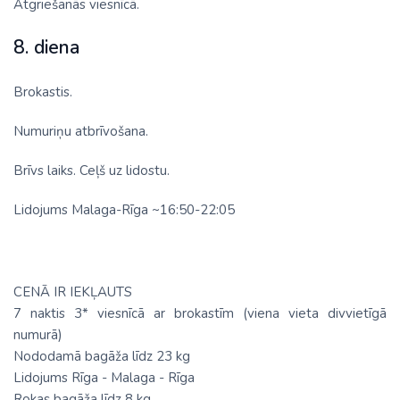
Atgriešanās viesnīcā.
8. diena
Brokastis.
Numuriņu atbrīvošana.
Brīvs laiks. Ceļš uz lidostu.
Lidojums Malaga-Rīga ~16:50-22:05
CENĀ IR IEKĻAUTS
7 naktis 3* viesnīcā ar brokastīm (viena vieta divvietīgā
numurā)
Nododamā bagāža līdz 23 kg
Lidojums Rīga - Malaga - Rīga
Rokas bagāža līdz 8 kg