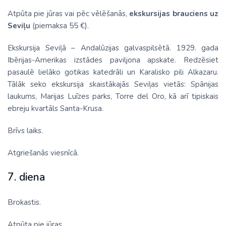
Atpūta pie jūras vai pēc vēlēšanās,
ekskursijas brauciens uz
Seviļu
(piemaksa 55 €).
Ekskursija Seviļā – Andalūzijas galvaspilsētā. 1929. gada
Ibērijas-Amerikas izstādes paviljona apskate. Redzēsiet
pasaulē lielāko gotikas katedrāli un Karalisko pili Alkazaru.
Tālāk seko ekskursija skaistākajās Seviļas vietās: Spānijas
laukums, Marijas Luīzes parks, Torre del Oro, kā arī tipiskais
ebreju kvartāls Santa-Krusa.
Brīvs laiks.
Atgriešanās viesnīcā.
7. diena
Brokastis.
Atpūta pie jūras.