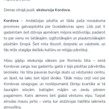
Dienas otrajā pusē,
ekskursija Kordova.
Kordova
– Andalūzijas pilsēta un tāda paša nosaukuma
provinces galvaspilsēta pie Gvadalkiviras upes. Līdz pat X
gadsimtam šeit dzīvoja apmēram miljons iedzīvotāju, padarot
to par vienu no lielākajām, izglītotākajām un plaukstošākajām
pilsētām Eiropā. Šeit mita filozofi, dzejnieki un valdnieki, un
tās ielās staigāja dažādu kultūru un reliģiju pārstāvji.
Mūsu gājēju ekskursija sāksies pie Romiešu tilta – senā
Kordovas sarga, kas gadsimtu gaitā ir bijis pilsētas pārvērtību
liecinieks. No tilta paveras burvīgs skats uz vēsturisko centru,
un šķiet, ka laiks šeit kļūst lēnāks. Tālāk mūsu ceļš ved pie
Kordovas sinagogas un noslēpumainā Ebreju kvartāla ar tā
šaurajām ieliņām, baltajām mājām un ziedu pilniem
pagalmiem. Katrs akmens šeit glabā vēstures elpu. Turpat
atrodas mauru pirtis – vieta, kur atdzīvojas halifāta laikmeta
atmosfēra.