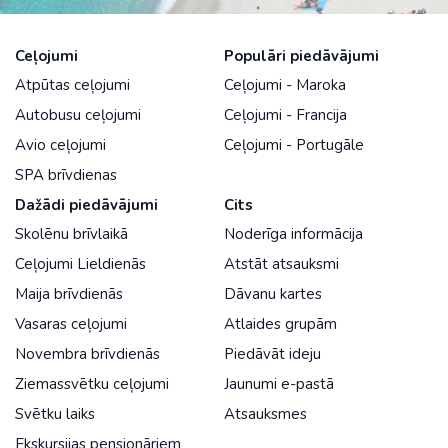
Ceļojumi
Populāri piedāvājumi
Atpūtas ceļojumi
Ceļojumi - Maroka
Autobusu ceļojumi
Ceļojumi - Francija
Avio ceļojumi
Ceļojumi - Portugāle
SPA brīvdienas
Dažādi piedāvājumi
Cits
Skolēnu brīvlaikā
Noderīga informācija
Ceļojumi Lieldienās
Atstāt atsauksmi
Maija brīvdienās
Dāvanu kartes
Vasaras ceļojumi
Atlaides grupām
Novembra brīvdienās
Piedāvāt ideju
Ziemassvētku ceļojumi
Jaunumi e-pastā
Svētku laiks
Atsauksmes
Ekskursijas pensionāriem