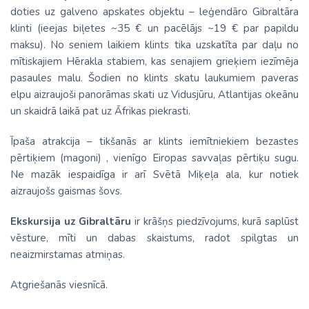
doties uz galveno apskates objektu – leģendāro Gibraltāra
klinti (ieejas biļetes ~35 € un pacēlājs ~19 € par papildu
maksu). No seniem laikiem klints tika uzskatīta par daļu no
mītiskajiem Hērakla stabiem, kas senajiem grieķiem iezīmēja
pasaules malu. Šodien no klints skatu laukumiem paveras
elpu aizraujoši panorāmas skati uz Vidusjūru, Atlantijas okeānu
un skaidrā laikā pat uz Āfrikas piekrasti.
Īpaša atrakcija – tikšanās ar klints iemītniekiem bezastes
pērtiķiem (magoni) , vienīgo Eiropas savvaļas pērtiķu sugu.
Ne mazāk iespaidīga ir arī Svētā Miķeļa ala, kur notiek
aizraujošs gaismas šovs.
Ekskursija uz Gibraltāru
ir krāšņs piedzīvojums, kurā saplūst
vēsture, mīti un dabas skaistums, radot spilgtas un
neaizmirstamas atmiņas.
Atgriešanās viesnīcā.