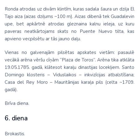
Ronda atrodas uz divām klintīm, kuras sadala šaura un dziļa El
Tajo aiza (aizas dziļums ~100 m). Aizas dibenā tek Guadalevin
upe, bet apkārtnē atrodas gleznaina kalnu ieleja, uz kuru
paveras neatkārtojams skats no Puente Nuevo tilta, kas
apvieno vecpilsētu ar tās jauno daļu.
Vienas no galvenajām pilsētas apskates vietām: pasaulē
vecākā arēna vēršu cīņām “Plaza de Toros”. Arēna tika atklāta
19.05.1785. gadā, klātesot karaļu dinastijas locekļiem. Santo
Domingo klosteris – Viduslaikos – inkvizīcijas atbalstīšana;
Casa del Rey Moro – Mauritānijas karaļa pils (celta ~1709.
gadā).
Brīva diena.
6. diena
Brokastis.