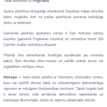
Tālāk dosimies uz
Frigilianu
.
Spāņu pilsētiņa vīnogulāju ielenkumā. Daudzas mājas atrodas
kalnu nogāzēs, bet no pašas pilsētiņas paveras brīnišķīgs
skats uz piekrasti.
Galvenās pilsētas apskates vietas ir San Antonio katoļu
baznīca (galvenā Frigilianas baznīca) un cietokšņa tornis (Ell
Castilio Arabe cietokšņa drupas).
Pilsētā vīnu darināšanas tradīcijas aizsākušās jau romiešu
laikos. Šeit atrodas vīna muzejs un vairāki veikali, kuros var
iegādāties vietējos vīnus.
Malaga
— liela ostas pilsēta ar šarmantu vēsturisko centru,
kuru var izpētīt dienas laikā, un mūsdienīgiem debesskrāpju
rajoniem ar milzīgiem tirdzniecības centriem. Tāpēc loģiski šeit
ir divas tūristu vidū iemīļotas aktivitātes: iepirkšanās un
pastaigas līkumotajās, ziedu un zaļumu pārpilnajās ieliņās.