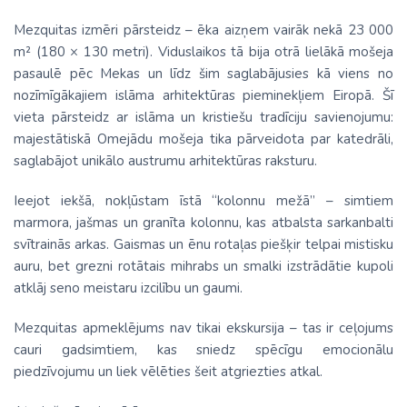
Mezquitas izmēri pārsteidz – ēka aizņem vairāk nekā 23 000
m² (180 × 130 metri). Viduslaikos tā bija otrā lielākā mošeja
pasaulē pēc Mekas un līdz šim saglabājusies kā viens no
nozīmīgākajiem islāma arhitektūras pieminekļiem Eiropā. Šī
vieta pārsteidz ar islāma un kristiešu tradīciju savienojumu:
majestātiskā Omejādu mošeja tika pārveidota par katedrāli,
saglabājot unikālo austrumu arhitektūras raksturu.
Ieejot iekšā, nokļūstam īstā “kolonnu mežā” – simtiem
marmora, jašmas un granīta kolonnu, kas atbalsta sarkanbalti
svītrainās arkas. Gaismas un ēnu rotaļas piešķir telpai mistisku
auru, bet grezni rotātais mihrabs un smalki izstrādātie kupoli
atklāj seno meistaru izcilību un gaumi.
Mezquitas apmeklējums nav tikai ekskursija – tas ir ceļojums
cauri gadsimtiem, kas sniedz spēcīgu emocionālu
piedzīvojumu un liek vēlēties šeit atgriezties atkal.