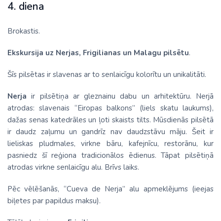
4. diena
Brokastis.
Ekskursija uz Nerjas, Frigilianas un Malagu pilsētu
.
Šīs pilsētas ir slavenas ar to senlaicīgu kolorītu un unikalitāti.
Nerja
ir pilsētiņa ar gleznainu dabu un arhitektūru. Nerjā
atrodas: slavenais “Eiropas balkons” (liels skatu laukums),
dažas senas katedrāles un ļoti skaists tilts. Mūsdienās pilsētā
ir daudz zaļumu un gandrīz nav daudzstāvu māju. Šeit ir
lieliskas pludmales, virkne bāru, kafejnīcu, restorānu, kur
pasniedz šī reģiona tradicionālos ēdienus. Tāpat pilsētiņā
atrodas virkne senlaicīgu alu. Brīvs laiks.
Pēc vēlēšanās, “Cueva de Nerja” alu apmeklējums (ieejas
biļetes par papildus maksu).