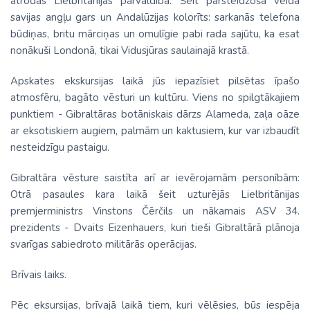
atrodas Lielbritānijas pārvaldībā. Šeit pārsteidzošā veidā
savijas angļu gars un Andalūzijas kolorīts: sarkanās telefona
būdiņas, britu mārciņas un omulīgie pabi rada sajūtu, ka esat
nonākuši Londonā, tikai Vidusjūras saulainajā krastā.
Apskates ekskursijas laikā jūs iepazīsiet pilsētas īpašo
atmosfēru, bagāto vēsturi un kultūru. Viens no spilgtākajiem
punktiem - Gibraltāras botāniskais dārzs Alameda, zaļa oāze
ar eksotiskiem augiem, palmām un kaktusiem, kur var izbaudīt
nesteidzīgu pastaigu.
Gibraltāra vēsture saistīta arī ar ievērojamām personībām:
Otrā pasaules kara laikā šeit uzturējās Lielbritānijas
premjerministrs Vinstons Čērčils un nākamais ASV 34.
prezidents - Dvaits Eizenhauers, kuri tieši Gibraltārā plānoja
svarīgas sabiedroto militārās operācijas.
Brīvais laiks.
Pēc eksursijas, brīvajā laikā tiem, kuri vēlēsies, būs iespēja