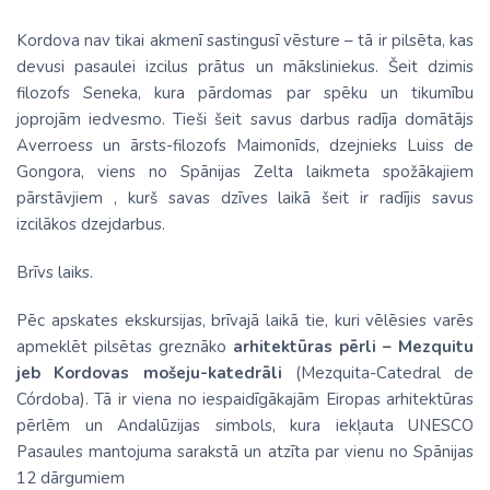
Kordova nav tikai akmenī sastingusī vēsture – tā ir pilsēta, kas
devusi pasaulei izcilus prātus un māksliniekus. Šeit dzimis
filozofs Seneka, kura pārdomas par spēku un tikumību
joprojām iedvesmo. Tieši šeit savus darbus radīja domātājs
Averroess un ārsts-filozofs Maimonīds, dzejnieks Luiss de
Gongora, viens no Spānijas Zelta laikmeta spožākajiem
pārstāvjiem , kurš savas dzīves laikā šeit ir radījis savus
izcilākos dzejdarbus.
Brīvs laiks.
Pēc apskates ekskursijas, brīvajā laikā tie, kuri vēlēsies varēs
apmeklēt pilsētas greznāko
arhitektūras pērli – Mezquitu
jeb Kordovas mošeju-katedrāli
(Mezquita-Catedral de
Córdoba). Tā ir viena no iespaidīgākajām Eiropas arhitektūras
pērlēm un Andalūzijas simbols, kura iekļauta UNESCO
Pasaules mantojuma sarakstā un atzīta par vienu no Spānijas
12 dārgumiem