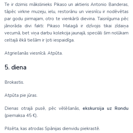
Te ir dzimis mākslinieks Pikaso un aktieris Antonio Banderas,
tāpēc virkne muzeju, ielu, restorānu un viesnīcu ir nodēvētas
par godu pirmajam, otro te vienkārši dievina. Taisnīguma pēc
jānorāda divi fakti: Pikaso Malagā ir dzīvojis tikai zīdaiņa
vecumā, bet viņa darbu kolekcija jaunajā, speciāli šim nolūkam
celtajā ēkā tiešām ir ļoti iespaidīga.
Atgriešanās viesnīcā. Atpūta.
5. diena
Brokastis.
Atpūta pie jūras.
Dienas otrajā pusē, pēc vēlēšanās,
ekskursija uz Rondu
(piemaksa 45 €).
Pilsēta, kas atrodas Spānijas dienvidu piekrastē.