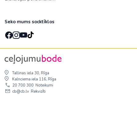
Seko mums socktīklos
Tallinas iela 30, Rīga
Kalnciema iela 116, Rīga
20 700 300
Noteikumi
cb@cb.lv
Rekvizīti