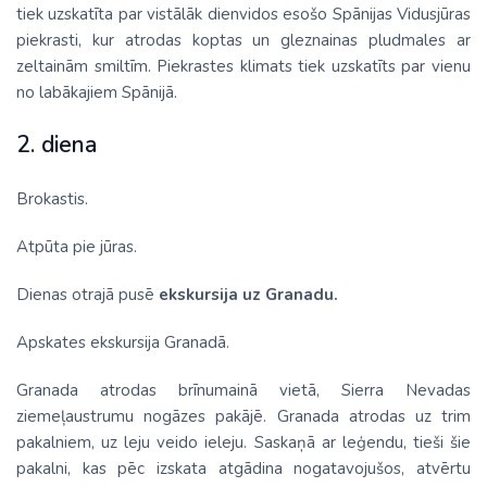
tiek uzskatīta par vistālāk dienvidos esošo Spānijas Vidusjūras
piekrasti, kur atrodas koptas un gleznainas pludmales ar
zeltainām smiltīm. Piekrastes klimats tiek uzskatīts par vienu
no labākajiem Spānijā.
2. diena
Brokastis.
Atpūta pie jūras.
Dienas otrajā pusē
ekskursija uz Granadu.
Apskates ekskursija Granadā.
Granada atrodas brīnumainā vietā, Sierra Nevadas
ziemeļaustrumu nogāzes pakājē. Granada atrodas uz trim
pakalniem, uz leju veido ieleju. Saskaņā ar leģendu, tieši šie
pakalni, kas pēc izskata atgādina nogatavojušos, atvērtu