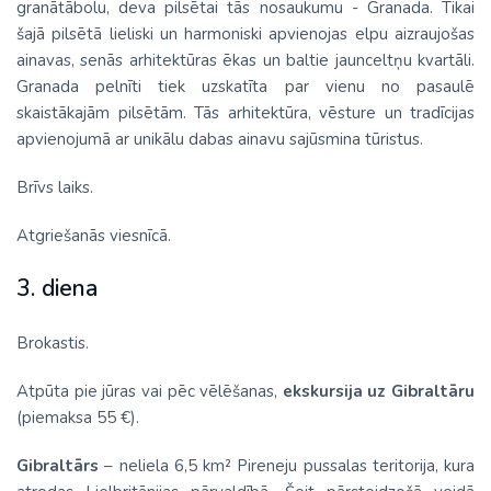
granātābolu, deva pilsētai tās nosaukumu - Granada. Tikai
šajā pilsētā lieliski un harmoniski apvienojas elpu aizraujošas
ainavas, senās arhitektūras ēkas un baltie jaunceltņu kvartāli.
Granada pelnīti tiek uzskatīta par vienu no pasaulē
skaistākajām pilsētām. Tās arhitektūra, vēsture un tradīcijas
apvienojumā ar unikālu dabas ainavu sajūsmina tūristus.
Brīvs laiks.
Atgriešanās viesnīcā.
3. diena
Brokastis.
Atpūta pie jūras vai pēc vēlēšanas,
ekskursija uz Gibraltāru
(piemaksa 55 €).
Gibraltārs
– neliela 6,5 km² Pireneju pussalas teritorija, kura