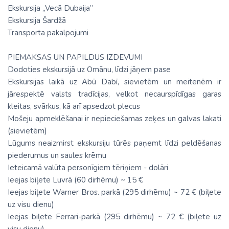
Ekskursija „Vecā Dubaija”
Ekskursija Šardžā
Transporta pakalpojumi
PIEMAKSAS UN PAPILDUS IZDEVUMI
Dodoties ekskursijā uz Omānu, līdzi jāņem pase
Ekskursijas laikā uz Abū Dabī, sievietēm un meitenēm ir
jārespektē valsts tradīcijas, velkot necaurspīdīgas garas
kleitas, svārkus, kā arī apsedzot plecus
Mošeju apmeklēšanai ir nepieciešamas zeķes un galvas lakati
(sievietēm)
Lūgums neaizmirst ekskursiju tūrēs paņemt līdzi peldēšanas
piederumus un saules krēmu
Ieteicamā valūta personīgiem tēriņiem - dolāri
Ieejas biļete Luvrā (60 dirhēmu) ~ 15 €
Ieejas biļete Warner Bros. parkā (295 dirhēmu) ~ 72 € (biļete
uz visu dienu)
Ieejas biļete Ferrari-parkā (295 dirhēmu) ~ 72 € (biļete uz