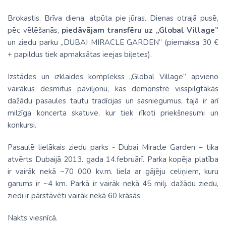
Brokastis. Brīva diena, atpūta pie jūras. Dienas otrajā pusē,
pēc vēlēšanās,
piedāvājam transfēru uz „Global Village”
un ziedu parku „DUBAI MIRACLE GARDEN” (piemaksa 30 €
+ papildus tiek apmaksātas ieejas biļetes).
Izstādes un izklaides komplekss „Global Village” apvieno
vairākus desmitus paviljonu, kas demonstrē visspilgtākās
dažādu pasaules tautu tradīcijas un sasniegumus, tajā ir arī
milzīga koncerta skatuve, kur tiek rīkoti priekšnesumi un
konkursi.
Pasaulē lielākais ziedu parks - Dubai Miracle Garden – tika
atvērts Dubaijā 2013. gada 14.februārī. Parka kopēja platība
ir vairāk nekā ~70 000 kv.m. liela ar gājēju celiņiem, kuru
garums ir ~4 km. Parkā ir vairāk nekā 45 milj. dažādu ziedu,
ziedi ir pārstāvēti vairāk nekā 60 krāsās.
Nakts viesnīcā.