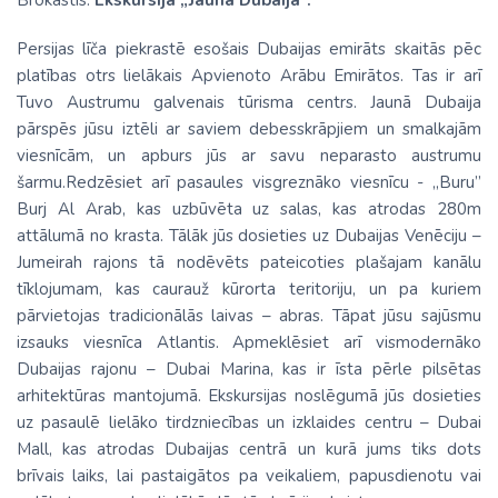
Brokastis.
Ekskursija „Jaunā Dubaija”.
Persijas līča piekrastē esošais Dubaijas emirāts skaitās pēc
platības otrs lielākais Apvienoto Arābu Emirātos. Tas ir arī
Tuvo Austrumu galvenais tūrisma centrs. Jaunā Dubaija
pārspēs jūsu iztēli ar saviem debesskrāpjiem un smalkajām
viesnīcām, un apburs jūs ar savu neparasto austrumu
šarmu.Redzēsiet arī pasaules visgreznāko viesnīcu - „Buru”
Burj Al Arab, kas uzbūvēta uz salas, kas atrodas 280m
attālumā no krasta. Tālāk jūs dosieties uz Dubaijas Venēciju –
Jumeirah rajons tā nodēvēts pateicoties plašajam kanālu
tīklojumam, kas caurauž kūrorta teritoriju, un pa kuriem
pārvietojas tradicionālās laivas – abras. Tāpat jūsu sajūsmu
izsauks viesnīca Atlantis. Apmeklēsiet arī vismodernāko
Dubaijas rajonu – Dubai Marina, kas ir īsta pērle pilsētas
arhitektūras mantojumā. Ekskursijas noslēgumā jūs dosieties
uz pasaulē lielāko tirdzniecības un izklaides centru – Dubai
Mall, kas atrodas Dubaijas centrā un kurā jums tiks dots
brīvais laiks, lai pastaigātos pa veikaliem, papusdienotu vai