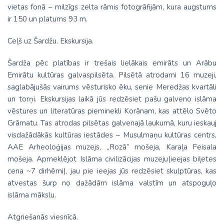
vietas fonā – milzīgs zelta rāmis fotogrāfijām, kura augstums
ir 150 un platums 93 m.
Ceļš uz Šardžu. Ekskursija.
Šardža pēc platības ir trešais lielākais emirāts un Arābu
Emirātu kultūras galvaspilsēta. Pilsētā atrodami 16 muzeji,
saglabājušās vairums vēsturisko ēku, senie Meredžas kvartāli
un torņi. Ekskursijas laikā jūs redzēsiet pašu galveno islāma
vēstures un literatūras pieminekli Korānam, kas attēlo Svēto
Grāmatu. Tas atrodas pilsētas galvenajā laukumā, kuru ieskauj
visdažādākās kultūras iestādes – Musulmaņu kultūras centrs,
AAE Arheoloģijas muzejs, „Rozā” mošeja, Karaļa Feisala
mošeja. Apmeklējot Islāma civilizācijas muzeju(ieejas biļetes
cena ~7 dirhēmi), jau pie ieejas jūs redzēsiet skulptūras, kas
atvestas šurp no dažādām islāma valstīm un atspoguļo
islāma mākslu.
Atgriešanās viesnīcā.