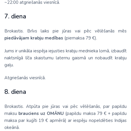
~22:00 atgriešanās viesnīcā.
7. diena
Brokastis. Brīvs laiks pie jūras vai pēc vēlēšanās mēs
piedāvājam krabju medības
(piemaksa 79 €).
Jums ir unikāla iespēja iejusties krabju mednieka lomā, izbaudīt
naktsnīgā līča skaistumu laternu gaismā un nobaudīt krabju
gaļu.
Atgriešanās viesnīcā.
8. diena
Brokastis. Atpūta pie jūras vai pēc vēlēšanās, par papildu
maksu
brauciens uz OMĀNU
(papildu maksa 79 € + papildu
maksa par kuģīti 19 € apmērā) ar iespēju nopeldēties Indijas
okeānā.