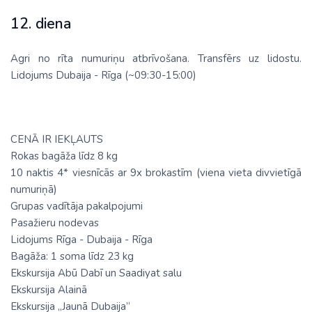
12. diena
Agri no rīta numuriņu atbrīvošana. Transfērs uz lidostu.
Lidojums Dubaija - Rīga (~09:30-15:00)
CENĀ IR IEKĻAUTS
Rokas bagāža līdz 8 kg
10 naktis 4* viesnīcās ar 9x brokastīm (viena vieta divvietīgā
numuriņā)
Grupas vadītāja pakalpojumi
Pasažieru nodevas
Lidojums Rīga - Dubaija - Rīga
Bagāža: 1 soma līdz 23 kg
Ekskursija Abū Dabī un Saadiyat salu
Ekskursija Alainā
Ekskursija „Jaunā Dubaija”