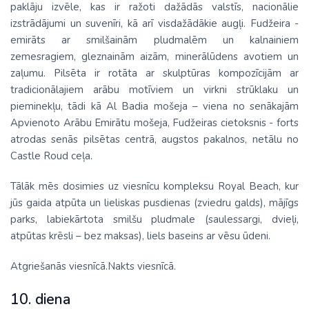
paklāju izvēle, kas ir ražoti dažādās valstīs, nacionālie
izstrādājumi un suvenīri, kā arī visdažādākie augļi. Fudžeira -
emirāts ar smilšainām pludmalēm un kalnainiem
zemesragiem, gleznainām aizām, minerālūdens avotiem un
zaļumu. Pilsēta ir rotāta ar skulptūras kompozīcijām ar
tradicionālajiem arābu motīviem un virkni strūklaku un
pieminekļu, tādi kā Al Badia mošeja – viena no senākajām
Apvienoto Arābu Emirātu mošeja, Fudžeiras cietoksnis - forts
atrodas senās pilsētas centrā, augstos pakalnos, netālu no
Castle Roud ceļa.
Tālāk mēs dosimies uz viesnīcu kompleksu Royal Beach, kur
jūs gaida atpūta un lieliskas pusdienas (zviedru galds), mājīgs
parks, labiekārtota smilšu pludmale (saulessargi, dvieļi,
atpūtas krēsli – bez maksas), liels baseins ar vēsu ūdeni.
Atgriešanās viesnīcā.Nakts viesnīcā.
10. diena