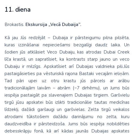
11. diena
Brokastis.
Ekskursija „Vecā Dubaija”.
Kā jau Jūs redzējāt – Dubaija ir pārsteigumu pilna pilsēta,
kuras izzināšanai nepieciešams bezgalīgi daudz laika. Un
šodien jūs atklāsiet Veco Dubaiju, kas atrodas Dubai Creek
līča krastā, un sapratīsiet, ka kontrasts starp jauno un veco
Dubaiju ir milzīgs. Apskatīsiet arī Dubaijas valdnieka pili.Jūs
pastaigāsieties pa vēsturiskā rajona Bastaki vecajām ieliņām.
Tad pāri upei uz otru krastu jūs pārcels ar arābu
tradicionālajām laivām – abrām (~7 dirhēmu), un Jums būs
iespēja pastaigāt pa slavenajiem Dubaijas tirgiem. Garšvielu
tirgū jūsu apskatei būs izlikti tradicionālie tautas medicīnas
līdzekļi, dažādi garšaugi un garšvielas. Zelta tirgū veikalos
atrodami tūkstošiem dažādu darinājumu no zelta, kuru
daudzveidība ir pārsteidzoša. Jums būs iespēja nobildēties
debesskrāpju fonā, kā arī kādas jaunās Dubaijas apskates