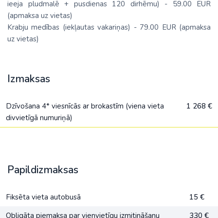
ieeja pludmalē + pusdienas 120 dirhēmu) - 59.00 EUR
(apmaksa uz vietas)
Krabju medības (iekļautas vakariņas) - 79.00 EUR (apmaksa
uz vietas)
Izmaksas
Dzīvošana 4* viesnīcās ar brokastīm (viena vieta
1 268 €
divvietīgā numuriņā)
Papildizmaksas
Fiksēta vieta autobusā
15 €
Obligāta piemaksa par vienvietīgu izmitināšanu
330 €