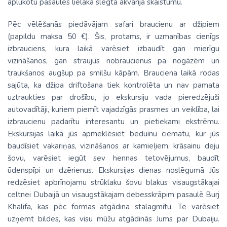
aplūkotu pasaules lielākā slēgtā akvārija skaistumu.
Pēc vēlēšanās piedāvājam safari braucienu ar džipiem
(papildu maksa 50 €). Šis, protams, ir uzmanības cienīgs
izbrauciens, kura laikā varēsiet izbaudīt gan mierīgu
vizināšanos, gan straujus nobraucienus pa nogāzēm un
traukšanos augšup pa smilšu kāpām. Brauciena laikā rodas
sajūta, ka džipa driftošana tiek kontrolēta un nav pamata
uztraukties par drošību, jo ekskursiju vada pieredzējuši
autovadītāji, kuriem piemīt vajadzīgās prasmes un veiklība, lai
izbraucienu padarītu interesantu un pietiekami ekstrēmu.
Ekskursijas laikā jūs apmeklēsiet beduīnu ciematu, kur jūs
baudīsiet vakariņas, vizināšanos ar kamieļiem, krāsainu deju
šovu, varēsiet iegūt sev hennas tetovējumus, baudīt
ūdenspīpi un dzērienus. Ekskursijas dienas noslēgumā Jūs
redzēsiet apbrīnojamu strūklaku šovu blakus visaugstākajai
celtnei Dubaijā un visaugstākajam debesskrāpim pasaulē Burj
Khalifa, kas pēc formas atgādina stalagmītu. Te varēsiet
uzņemt bildes, kas visu mūžu atgādinās Jums par Dubaiju.