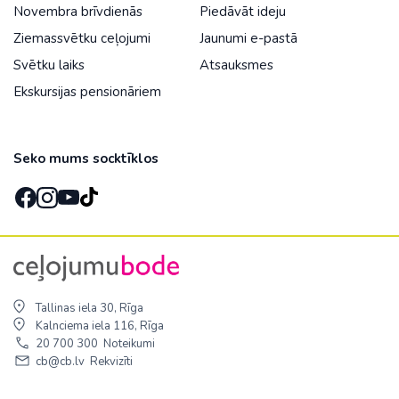
Novembra brīvdienās
Piedāvāt ideju
Ziemassvētku ceļojumi
Jaunumi e-pastā
Svētku laiks
Atsauksmes
Ekskursijas pensionāriem
Seko mums socktīklos
Tallinas iela 30, Rīga
Kalnciema iela 116, Rīga
20 700 300
Noteikumi
cb@cb.lv
Rekvizīti