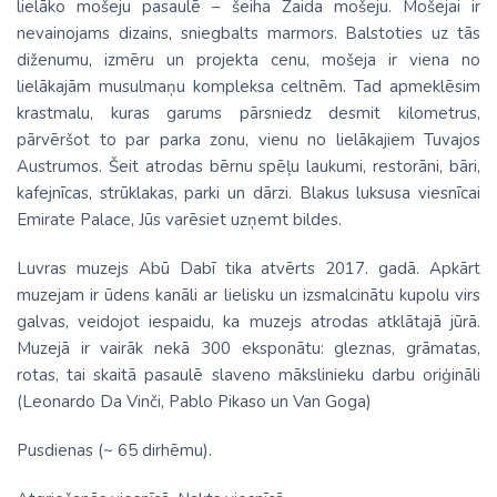
lielāko mošeju pasaulē – šeiha Zaida mošeju. Mošejai ir
nevainojams dizains, sniegbalts marmors. Balstoties uz tās
diženumu, izmēru un projekta cenu, mošeja ir viena no
lielākajām musulmaņu kompleksa celtnēm. Tad apmeklēsim
krastmalu, kuras garums pārsniedz desmit kilometrus,
pārvēršot to par parka zonu, vienu no lielākajiem Tuvajos
Austrumos. Šeit atrodas bērnu spēļu laukumi, restorāni, bāri,
kafejnīcas, strūklakas, parki un dārzi. Blakus luksusa viesnīcai
Emirate Palace, Jūs varēsiet uzņemt bildes.
Luvras muzejs Abū Dabī tika atvērts 2017. gadā. Apkārt
muzejam ir ūdens kanāli ar lielisku un izsmalcinātu kupolu virs
galvas, veidojot iespaidu, ka muzejs atrodas atklātajā jūrā.
Muzejā ir vairāk nekā 300 eksponātu: gleznas, grāmatas,
rotas, tai skaitā pasaulē slaveno mākslinieku darbu oriģināli
(Leonardo Da Vinči, Pablo Pikaso un Van Goga)
Pusdienas (~ 65 dirhēmu).