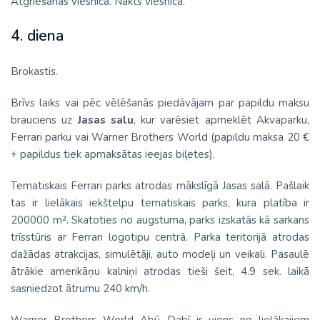
Atgriešanās viesnīcā. Nakts viesnīcā.
4. diena
Brokastis.
Brīvs laiks vai pēc vēlēšanās piedāvājam par papildu maksu
brauciens uz
Jasas salu
, kur varēsiet apmeklēt Akvaparku,
Ferrari parku vai Warner Brothers World (papildu maksa 20 €
+ papildus tiek apmaksātas ieejas biļetes).
Tematiskais Ferrari parks atrodas mākslīgā Jasas salā. Pašlaik
tas ir lielākais iekštelpu tematiskais parks, kura platība ir
200000 m². Skatoties no augstuma, parks izskatās kā sarkans
trīsstūris ar Ferrari logotipu centrā. Parka teritorijā atrodas
dažādas atrakcijas, simulētāji, auto modeļi un veikali. Pasaulē
ātrākie amerikāņu kalniņi atrodas tieši šeit, 4.9 sek. laikā
sasniedzot ātrumu 240 km/h.