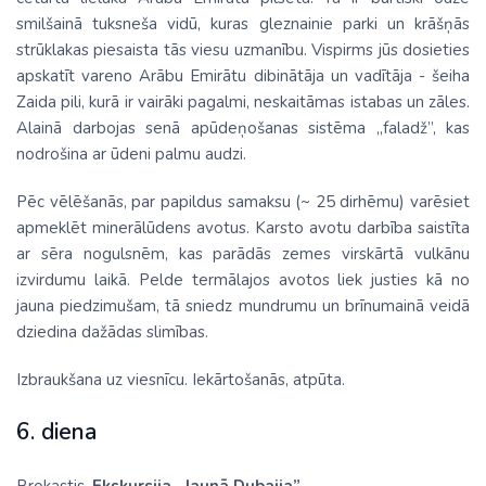
smilšainā tuksneša vidū, kuras gleznainie parki un krāšņās
strūklakas piesaista tās viesu uzmanību. Vispirms jūs dosieties
apskatīt vareno Arābu Emirātu dibinātāja un vadītāja - šeiha
Zaida pili, kurā ir vairāki pagalmi, neskaitāmas istabas un zāles.
Alainā darbojas senā apūdeņošanas sistēma „faladž”, kas
nodrošina ar ūdeni palmu audzi.
Pēc vēlēšanās, par papildus samaksu (~ 25 dirhēmu) varēsiet
apmeklēt minerālūdens avotus. Karsto avotu darbība saistīta
ar sēra nogulsnēm, kas parādās zemes virskārtā vulkānu
izvirdumu laikā. Pelde termālajos avotos liek justies kā no
jauna piedzimušam, tā sniedz mundrumu un brīnumainā veidā
dziedina dažādas slimības.
Izbraukšana uz viesnīcu. Iekārtošanās, atpūta.
6. diena