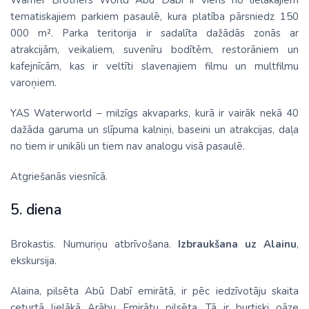
Warner Brothers World Abū Dabī ir viens no lielākajiem
tematiskajiem parkiem pasaulē, kura platība pārsniedz 150
000 m². Parka teritorija ir sadalīta dažādās zonās ar
atrakcijām, veikaliem, suvenīru bodītēm, restorāniem un
kafejnīcām, kas ir veltīti slavenajiem filmu un multfilmu
varoņiem.
YAS Waterworld – milzīgs akvaparks, kurā ir vairāk nekā 40
dažāda garuma un slīpuma kalniņi, baseini un atrakcijas, daļa
no tiem ir unikāli un tiem nav analogu visā pasaulē.
Atgriešanās viesnīcā.
5. diena
Brokastis. Numuriņu atbrīvošana.
Izbraukšana uz Alainu
,
ekskursija.
Alaina, pilsēta Abū Dabī emirātā, ir pēc iedzīvotāju skaita
ceturtā lielākā Arābu Emirātu pilsēta. Tā ir burtiski oāze