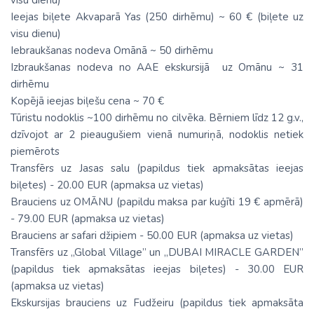
visu dienu)
Ieejas biļete Akvaparā Yas (250 dirhēmu) ~ 60 € (biļete uz
visu dienu)
Iebraukšanas nodeva Omānā ~ 50 dirhēmu
Izbraukšanas nodeva no AAE ekskursijā uz Omānu ~ 31
dirhēmu
Kopējā ieejas biļešu cena ~ 70 €
Tūristu nodoklis ~100 dirhēmu no cilvēka. Bērniem līdz 12 g.v.,
dzīvojot ar 2 pieaugušiem vienā numuriņā, nodoklis netiek
piemērots
Transfērs uz Jasas salu (papildus tiek apmaksātas ieejas
biļetes) - 20.00 EUR (apmaksa uz vietas)
Brauciens uz OMĀNU (papildu maksa par kuģīti 19 € apmērā)
- 79.00 EUR (apmaksa uz vietas)
Brauciens ar safari džipiem - 50.00 EUR (apmaksa uz vietas)
Transfērs uz „Global Village” un „DUBAI MIRACLE GARDEN”
(papildus tiek apmaksātas ieejas biļetes) - 30.00 EUR
(apmaksa uz vietas)
Ekskursijas brauciens uz Fudžeiru (papildus tiek apmaksāta