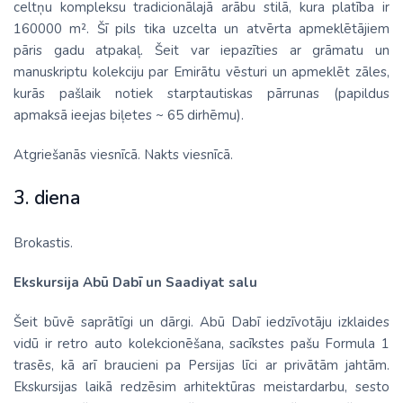
celtņu kompleksu tradicionālajā arābu stilā, kura platība ir
160000 m². Šī pils tika uzcelta un atvērta apmeklētājiem
pāris gadu atpakaļ. Šeit var iepazīties ar grāmatu un
manuskriptu kolekciju par Emirātu vēsturi un apmeklēt zāles,
kurās pašlaik notiek starptautiskas pārrunas (papildus
apmaksā ieejas biļetes ~ 65 dirhēmu).
Atgriešanās viesnīcā. Nakts viesnīcā.
3. diena
Brokastis.
Ekskursija Abū Dabī un Saadiyat salu
Šeit būvē saprātīgi un dārgi. Abū Dabī iedzīvotāju izklaides
vidū ir retro auto kolekcionēšana, sacīkstes pašu Formula 1
trasēs, kā arī braucieni pa Persijas līci ar privātām jahtām.
Ekskursijas laikā redzēsim arhitektūras meistardarbu, sesto