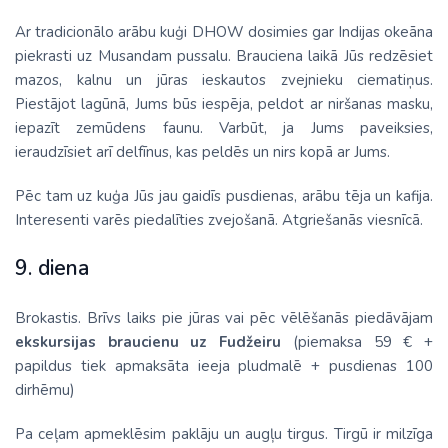
Ar tradicionālo arābu kuģi DHOW dosimies gar Indijas okeāna
piekrasti uz Musandam pussalu. Brauciena laikā Jūs redzēsiet
mazos, kalnu un jūras ieskautos zvejnieku ciematiņus.
Piestājot lagūnā, Jums būs iespēja, peldot ar niršanas masku,
iepazīt zemūdens faunu. Varbūt, ja Jums paveiksies,
ieraudzīsiet arī delfīnus, kas peldēs un nirs kopā ar Jums.
Pēc tam uz kuģa Jūs jau gaidīs pusdienas, arābu tēja un kafija.
Interesenti varēs piedalīties zvejošanā. Atgriešanās viesnīcā.
9. diena
Brokastis. Brīvs laiks pie jūras vai pēc vēlēšanās piedāvājam
ekskursijas braucienu uz Fudžeiru
(piemaksa 59 € +
papildus tiek apmaksāta ieeja pludmalē + pusdienas 100
dirhēmu)
Pa ceļam apmeklēsim paklāju un augļu tirgus. Tirgū ir milzīga