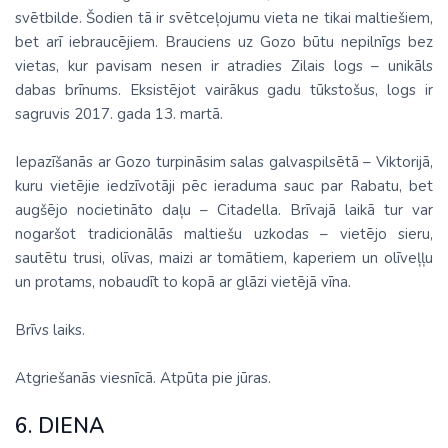
svētbilde. Šodien tā ir svētceļojumu vieta ne tikai maltiešiem,
bet arī iebraucējiem. Brauciens uz Gozo būtu nepilnīgs bez
vietas, kur pavisam nesen ir atradies Zilais logs – unikāls
dabas brīnums. Eksistējot vairākus gadu tūkstošus, logs ir
sagruvis 2017. gada 13. martā.
Iepazīšanās ar Gozo turpināsim salas galvaspilsētā – Viktorijā,
kuru vietējie iedzīvotāji pēc ieraduma sauc par Rabatu, bet
augšējo nocietināto daļu – Citadella. Brīvajā laikā tur var
nogaršot tradicionālās maltiešu uzkodas – vietējo sieru,
sautētu trusi, olīvas, maizi ar tomātiem, kaperiem un olīveļļu
un protams, nobaudīt to kopā ar glāzi vietējā vīna.
Brīvs laiks.
Atgriešanās viesnīcā. Atpūta pie jūras.
6. DIENA