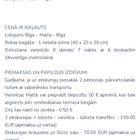
CENĀ IR IEKĻAUTS
Lidojums Rīga – Malta - Rīga
Rokas bagāža - 1 neliela soma (40 х 20 х 30 cm)
Dzīvošana viesnīcās 8 dienas/ 7 naktis ar 6 brokastīm
(divvietīga izvietošana)
PIEMAKSAS UN PAPILDUS IZDEVUMI
Gadījuma, ja uz ekskursiju piesakās 2 personas, pārvietošanās
notiek ar sabiedrisko transportu
Viesnīcas Maltā var pieprasīt depozītu 50 € apmērā, kas tiek
atgriezts pēc izmitināšanas termiņa beigām
City tax naktī no cilvēka - 0.50 €
3 ekskursijas + lidosta - viesnīca - lidosta transfērs - 159.00
EUR (apmaksa uz vietas)
Ekskursijas brauciens uz Gozo salu - 70.00 EUR (apmaksa uz