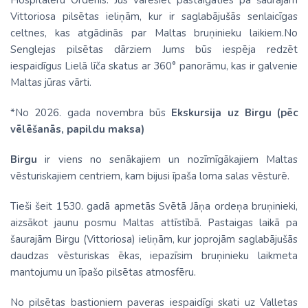
Hospitaleru Ordenis. Jūs varēsiet pastaigāties pa šaurajām
Vittoriosa pilsētas ieliņām, kur ir saglabājušās senlaicīgas
celtnes, kas atgādinās par Maltas bruņinieku laikiem.No
Senglejas pilsētas dārziem Jums būs iespēja redzēt
iespaidīgus Lielā līča skatus ar 360° panorāmu, kas ir galvenie
Maltas jūras vārti.
*No 2026. gada novembra būs
Ekskursija uz Birgu (pēc
vēlēšanās, papildu maksa)
Birgu
ir viens no senākajiem un nozīmīgākajiem Maltas
vēsturiskajiem centriem, kam bijusi īpaša loma salas vēsturē.
Tieši šeit 1530. gadā apmetās Svētā Jāņa ordeņa bruņinieki,
aizsākot jaunu posmu Maltas attīstībā. Pastaigas laikā pa
šaurajām Birgu (Vittoriosa) ieliņām, kur joprojām saglabājušās
daudzas vēsturiskas ēkas, iepazīsim bruņinieku laikmeta
mantojumu un īpašo pilsētas atmosfēru.
No pilsētas bastioniem paveras iespaidīgi skati uz Valletas