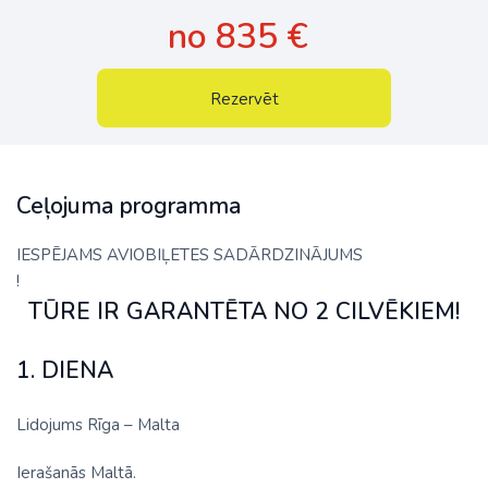
no 835 €
Rezervēt
Ceļojuma programma
IESPĒJAMS AVIOBIĻETES SADĀRDZINĀJUMS
!
TŪRE IR GARANTĒTA NO 2 CILVĒKIEM!
1. DIENA
Lidojums Rīga – Malta
Ierašanās Maltā.