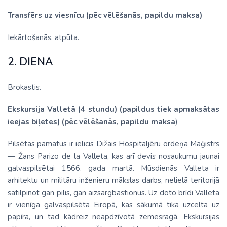
Transfērs uz viesnīcu (pēc vēlēšanās, papildu maksa)
Iekārtošanās, atpūta.
2. DIENA
Brokastis.
Ekskursija Valletā (4 stundu) (papildus tiek apmaksātas
ieejas biļetes) (pēc vēlēšanās, papildu maksa
)
Pilsētas pamatus ir ielicis Dižais Hospitaljēru ordeņa Maģistrs
— Žans Parizo de la Valleta, kas arī devis nosaukumu jaunai
galvaspilsētai 1566. gada martā. Mūsdienās Valleta ir
arhitektu un militāru inženieru mākslas darbs, nelielā teritorijā
satilpinot gan pilis, gan aizsargbastionus. Uz doto brīdi Valleta
ir vienīga galvaspilsēta Eiropā, kas sākumā tika uzcelta uz
papīra, un tad kādreiz neapdzīvotā zemesragā. Ekskursijas