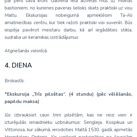
par pērli savā kronī. Galvenā iela aizvedīs mūs uz Mdinas
bastioniem, no kurienes paveras lielisks skats praktiski uz visu
Maltu. Ekskursijas nobeigumā apmeklēsim Ta-Ali
amatniecības centru, kur tiek ražoti praktiski visi suvenīri. Būs
iespēja pavērot meistaru darbu, kā arī iegādāties stikla,
sudraba un keramikas izstrādājumus
Atgriešanās viesnīcā.
4. DIENA
Brokastīs.
*Ekskursija „Trīs pilsētas”. (4 stundu) (pēc vēlēšanās,
papildu maksa)
Jūs izbrauksiet cauri trim pilsētām, kas ne reizi vien ir
izturējušās ienaidnieku uzbrukumus: Sengleja, Kospikua un
Vittoriosa, kur sākumā, ierodoties Maltā 1530. gadā, apmetās