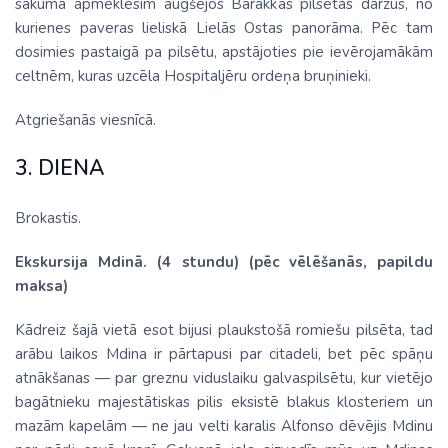
sākumā apmeklēsim augšējos Barakkas pilsētas dārzus, no
kurienes paveras lieliskā Lielās Ostas panorāma. Pēc tam
dosimies pastaigā pa pilsētu, apstājoties pie ievērojamākām
celtnēm, kuras uzcēla Hospitaljēru ordeņa bruņinieki.
Atgriešanās viesnīcā.
3. DIENA
Brokastis.
Ekskursija Mdinā. (4 stundu) (pēc vēlēšanās, papildu
maksa)
Kādreiz šajā vietā esot bijusi plaukstošā romiešu pilsēta, tad
arābu laikos Mdina ir pārtapusi par citadeli, bet pēc spāņu
atnākšanas — par greznu viduslaiku galvaspilsētu, kur vietējo
bagātnieku majestātiskas pilis eksistē blakus klosteriem un
mazām kapelām — ne jau velti karalis Alfonso dēvējis Mdinu