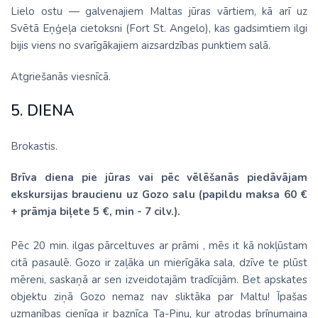
Lielo ostu — galvenajiem Maltas jūras vārtiem, kā arī uz
Svētā Eņģeļa cietoksni (Fort St. Angelo), kas gadsimtiem ilgi
bijis viens no svarīgākajiem aizsardzības punktiem salā.
Atgriešanās viesnīcā.
5. DIENA
Brokastis.
Brīva diena pie jūras vai pēc vēlēšanās piedāvājam
ekskursijas braucienu uz Gozo salu (papildu maksa 60 €
+ prāmja biļete 5 €, min - 7 cilv.).
Pēc 20 min. ilgas pārceltuves ar prāmi , mēs it kā nokļūstam
citā pasaulē. Gozo ir zaļāka un mierīgāka sala, dzīve te plūst
mēreni, saskaņā ar sen izveidotajām tradīcijām. Bet apskates
objektu ziņā Gozo nemaz nav sliktāka par Maltu! Īpašas
uzmanības cienīga ir baznīca Ta-Pinu, kur atrodas brīnumaina