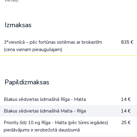
vietas)
Izmaksas
3*viesnīcā – pēc fortūnas sistēmas ar brokastīm
835 €
(cena vienam pieaugušajam)
Papildizmaksas
Blakus sēdvietas lidmašīnā Rīga - Malta
14 €
Blakus sēdvietas lidmašīnā Malta - Rīga
14 €
Priority līdz 10 кg Rīga - Malta (pēc tūres iegādes)
25 €
piedāvājums ir ierobežotā daudzumā