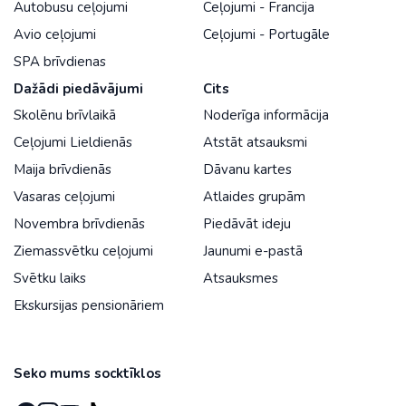
Autobusu ceļojumi
Ceļojumi - Francija
Avio ceļojumi
Ceļojumi - Portugāle
SPA brīvdienas
Dažādi piedāvājumi
Cits
Skolēnu brīvlaikā
Noderīga informācija
Ceļojumi Lieldienās
Atstāt atsauksmi
Maija brīvdienās
Dāvanu kartes
Vasaras ceļojumi
Atlaides grupām
Novembra brīvdienās
Piedāvāt ideju
Ziemassvētku ceļojumi
Jaunumi e-pastā
Svētku laiks
Atsauksmes
Ekskursijas pensionāriem
Seko mums socktīklos