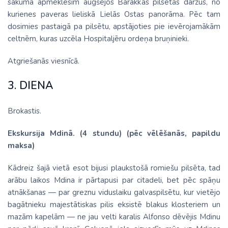
sākumā apmeklēsim augšējos Barakkas pilsētas dārzus, no
kurienes paveras lieliskā Lielās Ostas panorāma. Pēc tam
dosimies pastaigā pa pilsētu, apstājoties pie ievērojamākām
celtnēm, kuras uzcēla Hospitaljēru ordeņa bruņinieki.
Atgriešanās viesnīcā.
3. DIENA
Brokastis.
Ekskursija Mdinā. (4 stundu) (pēc vēlēšanās, papildu
maksa)
Kādreiz šajā vietā esot bijusi plaukstošā romiešu pilsēta, tad
arābu laikos Mdina ir pārtapusi par citadeli, bet pēc spāņu
atnākšanas — par greznu viduslaiku galvaspilsētu, kur vietējo
bagātnieku majestātiskas pilis eksistē blakus klosteriem un
mazām kapelām — ne jau velti karalis Alfonso dēvējis Mdinu