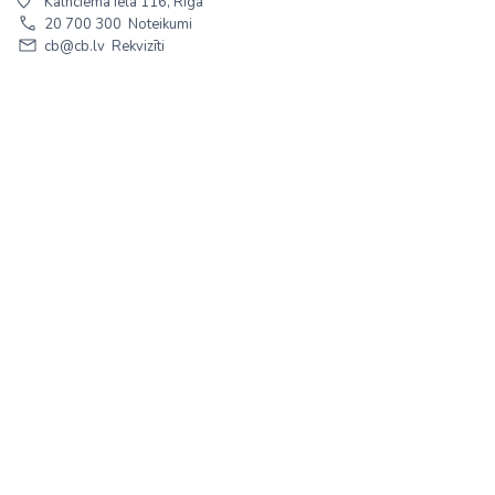
Kalnciema iela 116, Rīga
20 700 300
Noteikumi
cb@cb.lv
Rekvizīti