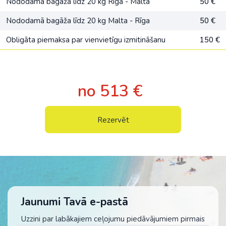
Nododamā bagāža līdz 20 kg Rīga - Malta
50 €
Nododamā bagāža līdz 20 kg Malta - Rīga
50 €
Obligāta piemaksa par vienvietīgu izmitināšanu
150 €
no 513 €
Rezervēt
Jaunumi Tavā e-pastā
Uzzini par labākajiem ceļojumu piedāvājumiem pirmais