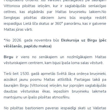
Hospitaleru Ordenis. Jūs varēsiet pastaigāties pa šaurajām
Vittoriosa pilsētas ieliņām, kur ir saglabājušās senlaicīgas
celtnes, kas atgādinās par Maltas bruņinieku laikiem.No
Senglejas pilsētas dārziem Jums būs iespēja redzēt
iespaidīgus Lielā līča skatus ar 360° panorāmu, kas ir galvenie
Maltas jūras vārti.
*No 2026. gada novembra būs
Ekskursija uz Birgu (pēc
vēlēšanās, papildu maksa)
Birgu
ir viens no senākajiem un nozīmīgākajiem Maltas
vēsturiskajiem centriem, kam bijusi īpaša loma salas vēsturē.
Tieši šeit 1530. gadā apmetās Svētā Jāņa ordeņa bruņinieki,
aizsākot jaunu posmu Maltas attīstībā. Pastaigas laikā pa
šaurajām Birgu (Vittoriosa) ieliņām, kur joprojām saglabājušās
daudzas vēsturiskas ēkas, iepazīsim bruņinieku laikmeta
mantojumu un īpašo pilsētas atmosfēru.
No pilsētas bastioniem paveras iespaidīgi skati uz Valletas