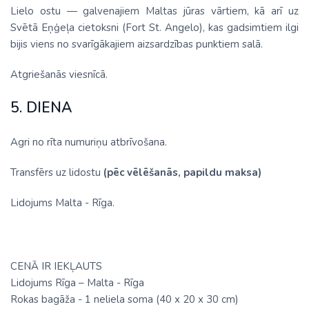
Lielo ostu — galvenajiem Maltas jūras vārtiem, kā arī uz
Svētā Eņģeļa cietoksni (Fort St. Angelo), kas gadsimtiem ilgi
bijis viens no svarīgākajiem aizsardzības punktiem salā.
Atgriešanās viesnīcā.
5. DIENA
Agri no rīta numuriņu atbrīvošana.
Transfērs uz lidostu
(pēc vēlēšanās, papildu maksa)
Lidojums Malta - Rīga.
CENĀ IR IEKĻAUTS
Lidojums Rīga – Malta - Rīga
Rokas bagāža - 1 neliela soma (40 х 20 х 30 cm)