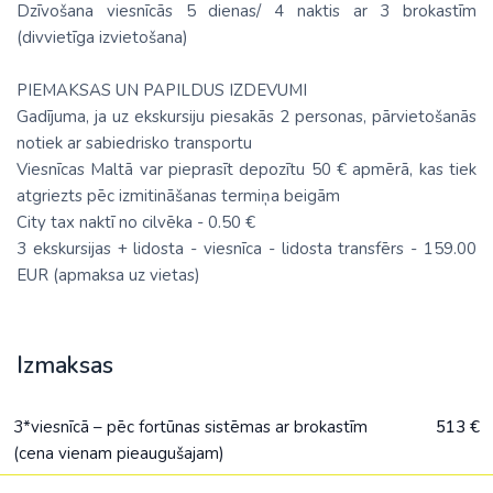
Dzīvošana viesnīcās 5 dienas/ 4 naktis ar 3 brokastīm
(divvietīga izvietošana)
PIEMAKSAS UN PAPILDUS IZDEVUMI
Gadījuma, ja uz ekskursiju piesakās 2 personas, pārvietošanās
notiek ar sabiedrisko transportu
Viesnīcas Maltā var pieprasīt depozītu 50 € apmērā, kas tiek
atgriezts pēc izmitināšanas termiņa beigām
City tax naktī no cilvēka - 0.50 €
3 ekskursijas + lidosta - viesnīca - lidosta transfērs - 159.00
EUR (apmaksa uz vietas)
Izmaksas
3*viesnīcā – pēc fortūnas sistēmas ar brokastīm
513 €
(cena vienam pieaugušajam)