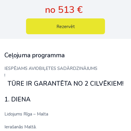
no 513 €
Rezervēt
Ceļojuma programma
IESPĒJAMS AVIOBIĻETES SADĀRDZINĀJUMS
!
TŪRE IR GARANTĒTA NO 2 CILVĒKIEM!
1. DIENA
Lidojums Rīga – Malta
Ierašanās Maltā.