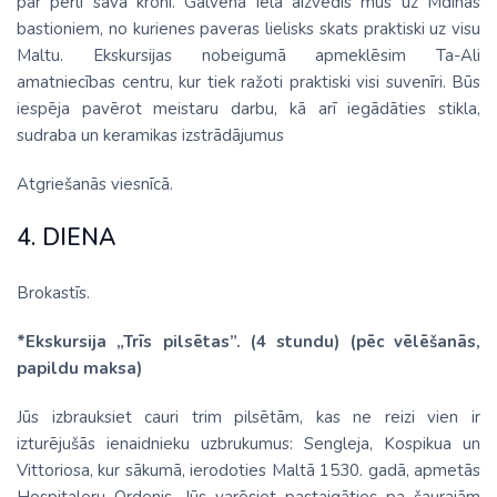
par pērli savā kronī. Galvenā iela aizvedīs mūs uz Mdinas
bastioniem, no kurienes paveras lielisks skats praktiski uz visu
Maltu. Ekskursijas nobeigumā apmeklēsim Ta-Ali
amatniecības centru, kur tiek ražoti praktiski visi suvenīri. Būs
iespēja pavērot meistaru darbu, kā arī iegādāties stikla,
sudraba un keramikas izstrādājumus
Atgriešanās viesnīcā.
4. DIENA
Brokastīs.
*Ekskursija „Trīs pilsētas”. (4 stundu) (pēc vēlēšanās,
papildu maksa)
Jūs izbrauksiet cauri trim pilsētām, kas ne reizi vien ir
izturējušās ienaidnieku uzbrukumus: Sengleja, Kospikua un
Vittoriosa, kur sākumā, ierodoties Maltā 1530. gadā, apmetās