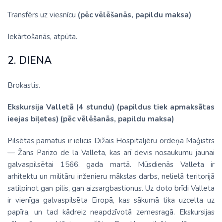
Transfērs uz viesnīcu
(pēc vēlēšanās, papildu maksa)
Iekārtošanās, atpūta.
2. DIENA
Brokastis.
Ekskursija Valletā (4 stundu) (papildus tiek apmaksātas
ieejas biļetes) (pēc vēlēšanās, papildu maksa)
Pilsētas pamatus ir ielicis Dižais Hospitaljēru ordeņa Maģistrs
— Žans Parizo de la Valleta, kas arī devis nosaukumu jaunai
galvaspilsētai 1566. gada martā. Mūsdienās Valleta ir
arhitektu un militāru inženieru mākslas darbs, nelielā teritorijā
satilpinot gan pilis, gan aizsargbastionus. Uz doto brīdi Valleta
ir vienīga galvaspilsēta Eiropā, kas sākumā tika uzcelta uz
papīra, un tad kādreiz neapdzīvotā zemesragā. Ekskursijas