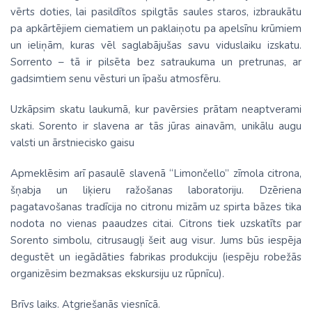
vērts doties, lai pasildītos spilgtās saules staros, izbraukātu
pa apkārtējiem ciematiem un paklaiņotu pa apelsīnu krūmiem
un ieliņām, kuras vēl saglabājušas savu viduslaiku izskatu.
Sorrento – tā ir pilsēta bez satraukuma un pretrunas, ar
gadsimtiem senu vēsturi un īpašu atmosfēru.
Uzkāpsim skatu laukumā, kur pavērsies prātam neaptverami
skati. Sorento ir slavena ar tās jūras ainavām, unikālu augu
valsti un ārstniecisko gaisu
Apmeklēsim arī pasaulē slavenā “Limončello” zīmola citrona,
šņabja un liķieru ražošanas laboratoriju. Dzēriena
pagatavošanas tradīcija no citronu mizām uz spirta bāzes tika
nodota no vienas paaudzes citai. Citrons tiek uzskatīts par
Sorento simbolu, citrusaugļi šeit aug visur. Jums būs iespēja
degustēt un iegādāties fabrikas produkciju (iespēju robežās
organizēsim bezmaksas ekskursiju uz rūpnīcu).
Brīvs laiks. Atgriešanās viesnīcā.