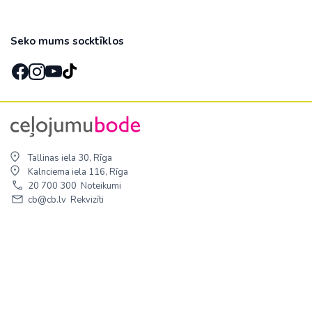
Seko mums socktīklos
Tallinas iela 30, Rīga
Kalnciema iela 116, Rīga
20 700 300
Noteikumi
cb@cb.lv
Rekvizīti