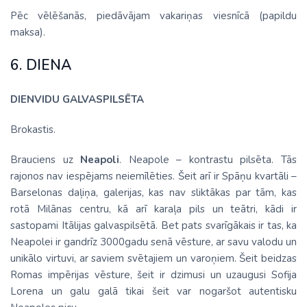
Pēc vēlēšanās, piedāvājam vakariņas viesnīcā (papildu
maksa).
6. DIENA
DIENVIDU GALVASPILSĒTA
Brokastis.
Brauciens uz
Neapoli
. Neapole – kontrastu pilsēta. Tās
rajonos nav iespējams neiemīlēties. Šeit arī ir Spāņu kvartāli –
Barselonas daļiņa, galerijas, kas nav sliktākas par tām, kas
rotā Milānas centru, kā arī karaļa pils un teātri, kādi ir
sastopami Itālijas galvaspilsētā. Bet pats svarīgākais ir tas, ka
Neapolei ir gandrīz 3000gadu senā vēsture, ar savu valodu un
unikālo virtuvi, ar saviem svētajiem un varoņiem. Šeit beidzas
Romas impērijas vēsture, šeit ir dzimusi un uzaugusi Sofija
Lorena un galu galā tikai šeit var nogaršot autentisku