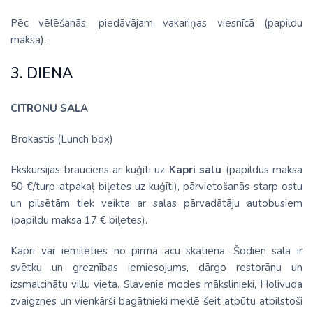
Pēc vēlēšanās, piedāvājam vakariņas viesnīcā (papildu
maksa).
3. DIENA
CITRONU SALA
Brokastis (Lunch box)
Ekskursijas brauciens ar kuģīti uz
Kapri salu
(papildus maksa
50 €/turp-atpakaļ biļetes uz kuģīti), pārvietošanās starp ostu
un pilsētām tiek veikta ar salas pārvadātāju autobusiem
(papildu maksa 17 € biļetes).
Kapri var iemīlēties no pirmā acu skatiena. Šodien sala ir
svētku un greznības iemiesojums, dārgo restorānu un
izsmalcinātu villu vieta. Slavenie modes mākslinieki, Holivuda
zvaigznes un vienkārši bagātnieki meklē šeit atpūtu atbilstoši