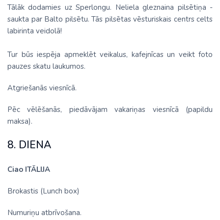
Tālāk dodamies uz Sperlongu. Neliela gleznaina pilsētiņa -
saukta par Balto pilsētu. Tās pilsētas vēsturiskais centrs celts
labirinta veidolā!
Tur būs iespēja apmeklēt veikalus, kafejnīcas un veikt foto
pauzes skatu laukumos.
Atgriešanās viesnīcā.
Pēc vēlēšanās, piedāvājam vakariņas viesnīcā (papildu
maksa).
8. DIENA
Ciao ITĀLIJA
Brokastis (Lunch box)
Numuriņu atbrīvošana.