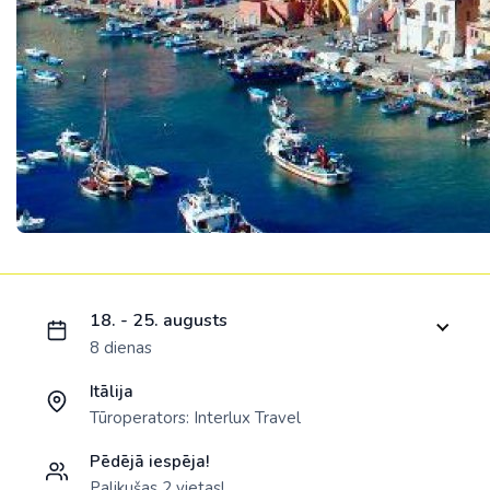
Ielādējam piedāvājumu...
18. - 25. augusts
8 dienas
Itālija
Tūroperators:
Interlux Travel
Pēdējā iespēja!
Palikušas 2 vietas!