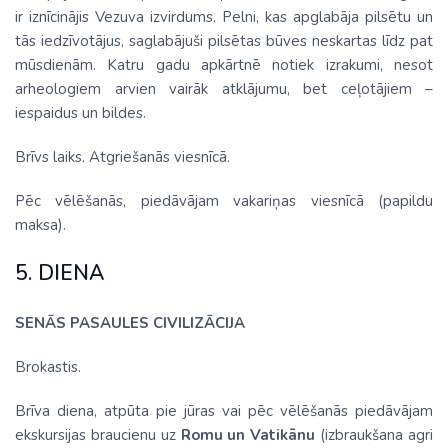
ir iznīcinājis Vezuva izvirdums. Pelni, kas apglabāja pilsētu un
tās iedzīvotājus, saglabājuši pilsētas būves neskartas līdz pat
mūsdienām. Katru gadu apkārtnē notiek izrakumi, nesot
arheologiem arvien vairāk atklājumu, bet ceļotājiem –
iespaidus un bildes.
Brīvs laiks. Atgriešanās viesnīcā.
Pēc vēlēšanās, piedāvājam vakariņas viesnīcā (papildu
maksa).
5. DIENA
SENĀS PASAULES CIVILIZĀCIJA
Brokastis.
Brīva diena, atpūta pie jūras vai pēc vēlēšanās piedāvājam
ekskursijas braucienu uz
Romu un Vatikānu
(izbraukšana agri