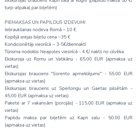
Ekskursijas brauciens Kapri salā ar kuģīti (papildu maksa 50 €/
turp-atpakaļ par biļetēm)
PIEMAKSAS UN PAPILDUS IZDEVUMI
Iebraukšanas nodeva Romā – 10 €
Kopējā ieejas biļešu cena ~35 €
Kondicionētāji viesnīcā ~ 3-5€/diennaktī
Tūrisma nodoklis Neapoles viesnīcā - 4 €/ nakts no cilvēka
Ekskursija uz Romu un Vatikānu - 65.00 EUR (apmaksa uz
vietas)
Ekskursijas brauciens "Sorento apmeklējums" - 55.00 EUR
(apmaksa uz vietas)
Ekskursijas brauciens uz Sperlongu un Gaetas pilsētām -
45.00 EUR (apmaksa uz vietas)
Pakete ar 7 vakariņām (porcijās) - 115.00 EUR (apmaksa uz
vietas)
Papildu maksa par biļetēm uz Kapri salu - 50.00 EUR
(apmaksa uz vietas)