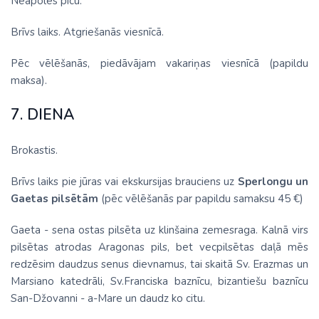
Neapoles picu.
Brīvs laiks. Atgriešanās viesnīcā.
Pēc vēlēšanās, piedāvājam vakariņas viesnīcā (papildu
maksa).
7. DIENA
Brokastis.
Brīvs laiks pie jūras vai ekskursijas brauciens uz
Sperlongu un
Gaetas pilsētām
(pēc vēlēšanās par papildu samaksu 45 €)
Gaeta - sena ostas pilsēta uz klinšaina zemesraga. Kalnā virs
pilsētas atrodas Aragonas pils, bet vecpilsētas daļā mēs
redzēsim daudzus senus dievnamus, tai skaitā Sv. Erazmas un
Marsiano katedrāli, Sv.Franciska baznīcu, bizantiešu baznīcu
San-Džovanni - a-Mare un daudz ko citu.