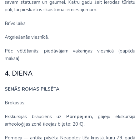
savam statusam un gaumei. Katru gadu šeit ierodas tūristu
pūļi, lai pieskartos skaistuma iemiesojumam.
Brīvs laiks.
Atgriešanās viesnīcā.
Pēc vēlēšanās, piedāvājam vakariņas viesnīcā (papildu
maksa).
4. DIENA
SENĀS ROMAS PILSĒTA
Brokastis.
Ekskursijas brauciens uz
Pompejiem,
gājēju ekskursija
arheoloģijas zonā (ieejas biļete: 20 €).
Pompeji — antīka pilsēta Neapoles līča krastā, kuru 79. gadā