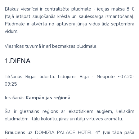
Blakus viesnīcai ir centralizēta pludmale - ieejas maksa 8 €
(tajā ietilpst sauļošanās krēsla un saulessarga izmantošana).
Pludmale ir atvērta no aptuveni jūnija vidus līdz septembra
vidum.
Viesnīcas tuvumā ir arī bezmaksas pludmale.
1.DIENA
Tikšanās Rīgas lidostā. Lidojums Rīga - Neapole ~07:20-
09:25
Ierašanās
Kampānijas reģionā.
Šis ir gleznains reģions ar eksotiskiem augiem, lieliskām
pludmalēm, itāļu kolorītu, jūras un itāļu virtuves aromātu.
Brauciens uz
DOMIZIA PALACE HOTEL 4*
(vai tāda paša