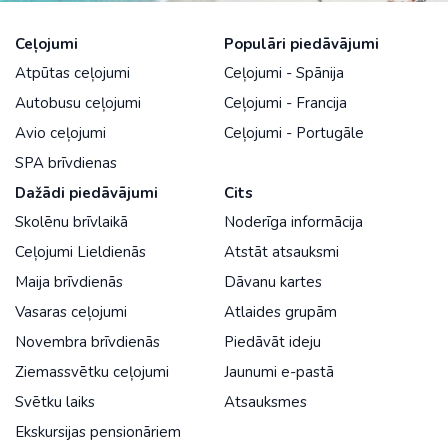
Ceļojumi
Populāri piedāvājumi
Atpūtas ceļojumi
Ceļojumi - Spānija
Autobusu ceļojumi
Ceļojumi - Francija
Avio ceļojumi
Ceļojumi - Portugāle
SPA brīvdienas
Dažādi piedāvājumi
Cits
Skolēnu brīvlaikā
Noderīga informācija
Ceļojumi Lieldienās
Atstāt atsauksmi
Maija brīvdienās
Dāvanu kartes
Vasaras ceļojumi
Atlaides grupām
Novembra brīvdienās
Piedāvāt ideju
Ziemassvētku ceļojumi
Jaunumi e-pastā
Svētku laiks
Atsauksmes
Ekskursijas pensionāriem