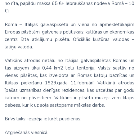
no rīta, papildu maksa 65 €+ Iebraukšanas nodeva Romā – 10
€)
Roma – Itālijas galvaspilsēta un viena no apmeklētākajām
Eiropas pilsētām, galvenais politiskais, kultūras un ekonomikas
centrs, īsta atklājumu pilsēta. Oficiālās kultūras valodas –
latīņu valoda.
Vatikāns atrodas netālu no Itālijas galvaspilsētas Romas un
tas aizņem tikai 0,44 km2 lielu teritoriju. Valsts sastāv no
vienas pilsētas, kas izveidota ar Romas katoļu baznīcas un
Itālijas piekrišanu 1929.gada 11.februārī. Vatikānā atrodas
īpašas uzmanības cienīgas rezidences, kas uzceltas par godu
katram no pāvestiem. Vatikāns ir pilsēta-muzejs zem klajas
debess, kur ik uz soļa sastopams mākslas darbs.
Brīvs laiks, iespēja ieturēt pusdienas.
Atgriešanās viesnīcā. .