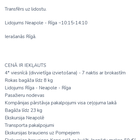
Transfērs uz lidostu.
Lidojums Neapole - Rīga ~10:15-14:10
Ierašanās Rīgā.
CENĀ IR IEKĻAUTS
4* viesnīcā (divvietīga izvietošana) - 7 naktis ar brokastīm
Rokas bagāža līdz 8 kg
Lidojums Rīga - Neapole - Rīga
Pasažieru nodevas
Kompānijas pārstāvja pakalpojumi visa ceļojuma laikā
Bagāža līdz 23 kg
Ekskursija Neapolē
Transporta pakalpojumi
Ekskursijas brauciens uz Pompejiem