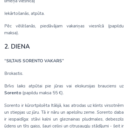
līmeņa viesnīca)
Iekārtošanās, atpūta.
Pēc vēlēšanās, piedāvājam vakariņas viesnīcā (papildu
maksa).
2. DIENA
“SILTAIS SORENTO VAKARS”
Brokastis.
Brīvs laiks atpūtai pie jūras vai ekskursijas brauciens uz
Sorento
(papildu maksa 55 €).
Sorento ir kūrortpilsēta Itālijā, kas atrodas uz klints virsotnēm
un stiepjas uz jūru. Tā ir nāru un apelsīnu zeme. Sorento daba
ir iespaidīga: stāvi kalni un gleznainas pludmales, debeszils
ūdens un tīrs gaiss, šauri celiņi un citrusaugļu stādījumi - šeit ir