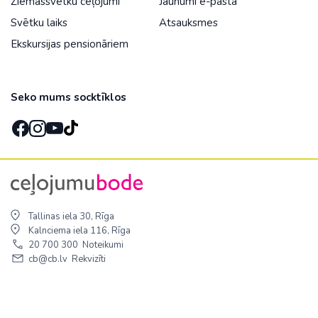
Ziemassvētku ceļojumi
Jaunumi e-pastā
Svētku laiks
Atsauksmes
Ekskursijas pensionāriem
Seko mums socktīklos
Tallinas iela 30, Rīga
Kalnciema iela 116, Rīga
20 700 300
Noteikumi
cb@cb.lv
Rekvizīti