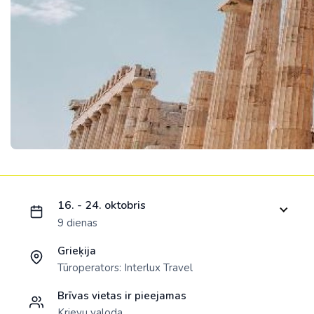
Ielādējam piedāvājumu...
16. - 24. oktobris
9 dienas
Grieķija
Tūroperators:
Interlux Travel
Brīvas vietas ir pieejamas
Krievu valoda