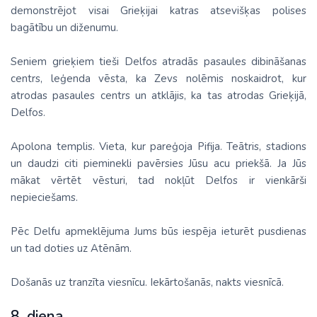
demonstrējot visai Grieķijai katras atsevišķas polises
bagātību un diženumu.
Seniem grieķiem tieši Delfos atradās pasaules dibināšanas
centrs, leģenda vēsta, ka Zevs nolēmis noskaidrot, kur
atrodas pasaules centrs un atklājis, ka tas atrodas Grieķijā,
Delfos.
Apolona templis. Vieta, kur pareģoja Pifija. Teātris, stadions
un daudzi citi pieminekli pavērsies Jūsu acu priekšā. Ja Jūs
mākat vērtēt vēsturi, tad nokļūt Delfos ir vienkārši
nepieciešams.
Pēc Delfu apmeklējuma Jums būs iespēja ieturēt pusdienas
un tad doties uz Atēnām.
Došanās uz tranzīta viesnīcu. Iekārtošanās, nakts viesnīcā.
8. diena