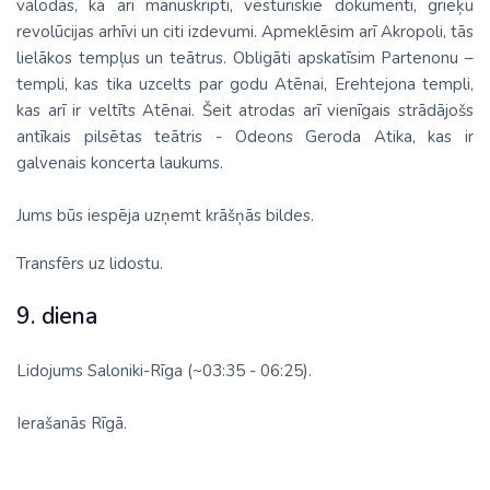
valodās, kā arī manuskripti, vēsturiskie dokumenti, grieķu
revolūcijas arhīvi un citi izdevumi. Apmeklēsim arī Akropoli, tās
lielākos tempļus un teātrus. Obligāti apskatīsim Partenonu –
templi, kas tika uzcelts par godu Atēnai, Erehtejona templi,
kas arī ir veltīts Atēnai. Šeit atrodas arī vienīgais strādājošs
antīkais pilsētas teātris - Odeons Geroda Atika, kas ir
galvenais koncerta laukums.
Jums būs iespēja uzņemt krāšņās bildes.
Transfērs uz lidostu.
9. diena
Lidojums Saloniki-Rīga (~03:35 - 06:25).
Ierašanās Rīgā.