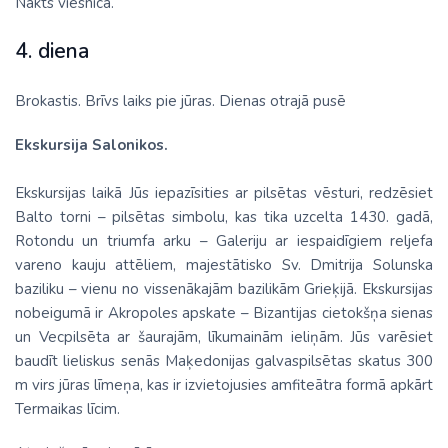
Nakts viesnīcā.
4. diena
Brokastis. Brīvs laiks pie jūras. Dienas otrajā pusē
Ekskursija Salonikos.
Ekskursijas laikā Jūs iepazīsities ar pilsētas vēsturi, redzēsiet
Balto torni – pilsētas simbolu, kas tika uzcelta 1430. gadā,
Rotondu un triumfa arku – Galeriju ar iespaidīgiem reljefa
vareno kauju attēliem, majestātisko Sv. Dmitrija Solunska
baziliku – vienu no vissenākajām bazilikām Grieķijā. Ekskursijas
nobeigumā ir Akropoles apskate – Bizantijas cietokšņa sienas
un Vecpilsēta ar šaurajām, līkumainām ieliņām. Jūs varēsiet
baudīt lieliskus senās Maķedonijas galvaspilsētas skatus 300
m virs jūras līmeņa, kas ir izvietojusies amfiteātra formā apkārt
Termaikas līcim.