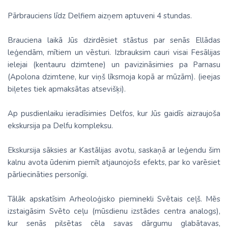
Pārbrauciens līdz Delfiem aizņem aptuveni 4 stundas.
Brauciena laikā Jūs dzirdēsiet stāstus par senās Ellādas
leģendām, mītiem un vēsturi. Izbrauksim cauri visai Fesālijas
ielejai (kentauru dzimtene) un pavizināsimies pa Parnasu
(Apolona dzimtene, kur viņš līksmoja kopā ar mūzām). (ieejas
biļetes tiek apmaksātas atsevišķi).
Ap pusdienlaiku ieradīsimies Delfos, kur Jūs gaidīs aizraujoša
ekskursija pa Delfu kompleksu.
Ekskursija sāksies ar Kastālijas avotu, saskaņā ar leģendu šim
kalnu avota ūdenim piemīt atjaunojošs efekts, par ko varēsiet
pārliecināties personīgi.
Tālāk apskatīsim Arheoloģisko pieminekli Svētais ceļš. Mēs
izstaigāsim Svēto ceļu (mūsdienu izstādes centra analogs),
kur senās pilsētas cēla savas dārgumu glabātavas,