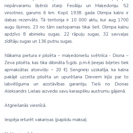
nepārvaramu šķērsli starp Fesāliju un Maķedoniju. 52
virsotnes, garums 6 km. Kopš 1938. gada Olimpa kalns ir
dabas rezervāts. Tā teritorija ir 10 000 aktu, kur aug 1700
augu šķirnes, 23 no tām sastopamas tikai šeit. Olimpa kalnu
apdzīvo 8 abinieku sugas, 22 rāpuļu sugas, 32 savvaļas
zīdītāju sugas un 136 putnu sugas.
Nākama pietura ir pilsēta – maķedoniešu svētnīca - Diona –
Zeva pilsēta, kas tika dibināta 5.gds. p.m.ē.(ieejas biļetes tiek
apmaksātas atsevišķi ~ 20 €) Sengrieķi uzskatīja, ka kalna
pakājē uzcelta pilsēta un upurēšana Dieviem kļūs par to
labvēlīguma un aizstāvības garantiju. Tieši no Dionas
Aleksandrs Lielais aizvedis savu karaspēku austrumu gājienā.
Atgriešanās viesnīcā.
Iespēja ieturēt vakariņas (papildu maksa).