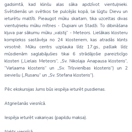
gadsimtā, kad klinšu alas sāka apdzīvot vientuļnieki.
Svētdienās un svētkos tie pulcējās kopā, lai lūgtu Dievu un
ieturētu maltīti. Pieaugot mūku skaitam, tika uzceltas divas
vientuļnieku mūku mītnes - Dupiani un Stadži. To dibināšana
kļuva par sākumu mūku „valstij” - Meteors. Lielākais klosteru
komplekss sastāvēja no 24 klosteriem, kas atradās klints
virsotnē. Mūku centrs uzplauka līdz 17.gs., pašlaik līdz
mūsdienām saglabājušies tikai 6 strādājošie pareizticīgo
klosteri („Lielais Meteors”, „Sv. Nikolaja Anapausa klosteris”,
“Varlaama klosteris” un „Sv. Trīsvienības klosteris”) un 2
sieviešu („Rusanu” un „Sv. Stefana klosteris”).
Pēc ekskursijas Jums būs iespēja ieturēt pusdienas.
Atgriešanās viesnīcā.
Iespēja ieturēt vakariņas (papildu maksa).
Nakts viesnīcā.