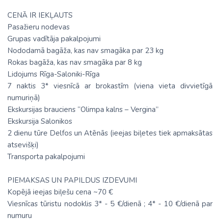
CENĀ IR IEKĻAUTS
Pasažieru nodevas
Grupas vadītāja pakalpojumi
Nododamā bagāža, kas nav smagāka par 23 kg
Rokas bagāža, kas nav smagāka par 8 kg
Lidojums Rīga-Saloniki-Rīga
7 naktis 3* viesnīcā ar brokastīm (viena vieta divvietīgā
numuriņā)
Ekskursijas brauciens “Olimpa kalns – Vergina”
Ekskursija Salonikos
2 dienu tūre Delfos un Atēnās (ieejas biļetes tiek apmaksātas
atsevišķi)
Transporta pakalpojumi
PIEMAKSAS UN PAPILDUS IZDEVUMI
Kopējā ieejas biļešu cena ~70 €
Viesnīcas tūristu nodoklis 3* - 5 €/dienā ; 4* - 10 €/dienā par
numuru