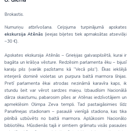
Brokastis.
Numuriņu atbrīvošana. Ceļojuma turpinājumā apskates
ekskursija Atēnās
(ieejas biļetes tiek apmaksātas atsevišķi
~30 €).
Apskates ekskursija Atēnās – Grieķijas galvaspilsētā, kurai ir
bagāta un krāšņa vēsture. Redzēsim parlamenta ēku – bijusī
karaļu pils (vairāk pazīstams kā “Vecā pils”). Ēkas iekšējā
interjerā dominē violetas un purpura baltā marmora līnijas.
Pretī parlamenta ēkai atrodas nezināmā karavīra kaps, ik
stundu šeit var vērot sardzes maiņu. Izbaudīsim Nacionālā
dārza skaistumu, pabarosim pīles ar Atēnas iedzīvotājiem un
apmeklēsim Olimpa Zeva templi. Tad pastaigāsimies līdz
Panafinejas stadionam – pasaulē vienīgā stadiona, kas tika
pilnībā uzbūvēts no baltā marmora. Aplūkosim Nacionālo
bibliotēku. Mūsdienās tajā ir simtiem grāmatu visās pasaules