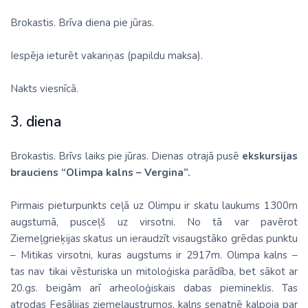
Brokastis. Brīva diena pie jūras.
Iespēja ieturēt vakariņas (papildu maksa).
Nakts viesnīcā.
3. diena
Brokastis. Brīvs laiks pie jūras. Dienas otrajā pusē
ekskursijas
brauciens “Olimpa kalns – Vergina”.
Pirmais pieturpunkts ceļā uz Olimpu ir skatu laukums 1300m
augstumā, pusceļš uz virsotni. No tā var pavērot
Ziemeļgrieķijas skatus un ieraudzīt visaugstāko grēdas punktu
– Mitikas virsotni, kuras augstums ir 2917m. Olimpa kalns –
tas nav tikai vēsturiska un mitoloģiska parādība, bet sākot ar
20.gs. beigām arī arheoloģiskais dabas piemineklis. Tas
atrodas Fesālijas ziemeļaustrumos, kalns senatnē kalpoja par