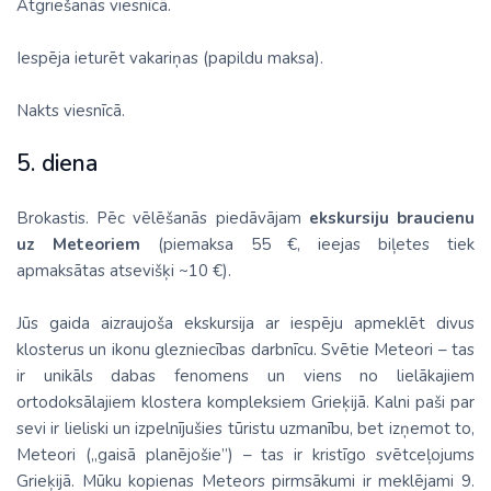
Atgriešanās viesnīcā.
Iespēja ieturēt vakariņas (papildu maksa).
Nakts viesnīcā.
5. diena
Brokastis. Pēc vēlēšanās piedāvājam
ekskursiju braucienu
uz Meteoriem
(piemaksa 55 €, ieejas biļetes tiek
apmaksātas atsevišķi ~10 €).
Jūs gaida aizraujoša ekskursija ar iespēju apmeklēt divus
klosterus un ikonu glezniecības darbnīcu. Svētie Meteori – tas
ir unikāls dabas fenomens un viens no lielākajiem
ortodoksālajiem klostera kompleksiem Grieķijā. Kalni paši par
sevi ir lieliski un izpelnījušies tūristu uzmanību, bet izņemot to,
Meteori („gaisā planējošie”) – tas ir kristīgo svētceļojums
Grieķijā. Mūku kopienas Meteors pirmsākumi ir meklējami 9.