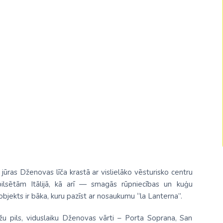
Malaizija
Nepāla
Omāna
Saūda Arābija
Singapūra
Šrilanka
Tadžikistāna
Taizeme
Uzbekistāna
 jūras Dženovas līča krastā ar vislielāko vēsturisko centru
Vjetnama
pilsētām Itālijā, kā arī — smagās rūpniecības un kuģu
jekts ir bāka, kuru pazīst ar nosaukumu “la Lanterna”.
žu pils, viduslaiku Dženovas vārti – Porta Soprana, San