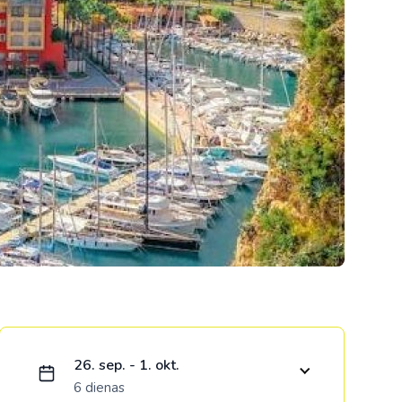
Kolumbija
Kostarika
Meksika
Panama
Ielādējam piedāvājumu...
26. sep. - 1. okt.
6 dienas