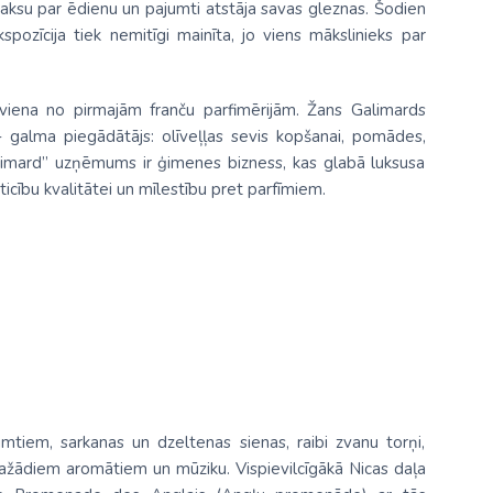
maksu par ēdienu un pajumti atstāja savas gleznas. Šodien
kspozīcija tiek nemitīgi mainīta, jo viens mākslinieks par
viena no pirmajām franču parfimērijām. Žans Galimards
- galma piegādātājs: olīveļļas sevis kopšanai, pomādes,
Galimard” uzņēmums ir ģimenes bizness, kas glabā luksusa
icību kvalitātei un mīlestību pret parfīmiem.
jumtiem, sarkanas un dzeltenas sienas, raibi zvanu torņi,
 dažādiem aromātiem un mūziku. Vispievilcīgākā Nicas daļa