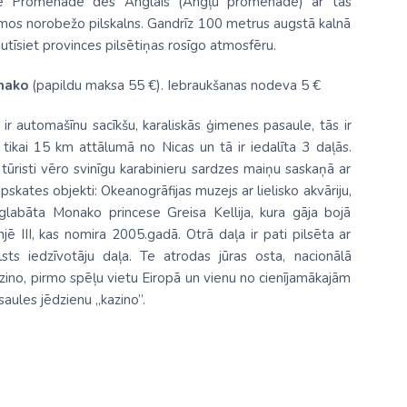
āde Promenade des Anglais (Angļu promenāde) ar tās
mos norobežo pilskalns. Gandrīz 100 metrus augstā kalnā
jutīsiet provinces pilsētiņas rosīgo atmosfēru.
nako
(papildu maksa 55 €). Iebraukšanas nodeva 5 €
ir automašīnu sacīkšu, karaliskās ģimenes pasaule, tās ir
as tikai 15 km attālumā no Nicas un tā ir iedalīta 3 daļās.
ā tūristi vēro svinīgu karabinieru sardzes maiņu saskaņā ar
apskates objekti: Okeanogrāfijas muzejs ar lielisko akvāriju,
pglabāta Monako princese Greisa Kellija, kura gāja bojā
ē III, kas nomira 2005.gadā. Otrā daļa ir pati pilsēta ar
lsts iedzīvotāju daļa. Te atrodas jūras osta, nacionālā
azino, pirmo spēļu vietu Eiropā un vienu no cienījamākajām
aules jēdzienu „kazino”.