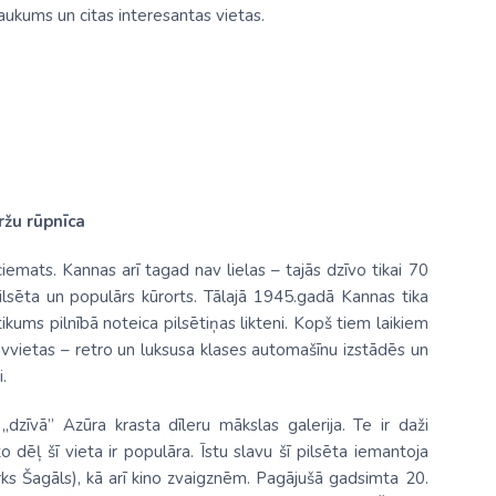
aukums un citas interesantas vietas.
žu rūpnīca
ciemats. Kannas arī tagad nav lielas – tajās dzīvo tikai 70
pilsēta un populārs kūrorts. Tālajā 1945.gadā Kannas tika
ikums pilnībā noteica pilsētiņas likteni. Kopš tiem laikiem
āvvietas – retro un luksusa klases automašīnu izstādēs un
.
 „dzīvā” Azūra krasta dīleru mākslas galerija. Te ir daži
o dēļ šī vieta ir populāra. Īstu slavu šī pilsēta iemantoja
ks Šagāls), kā arī kino zvaigznēm. Pagājušā gadsimta 20.