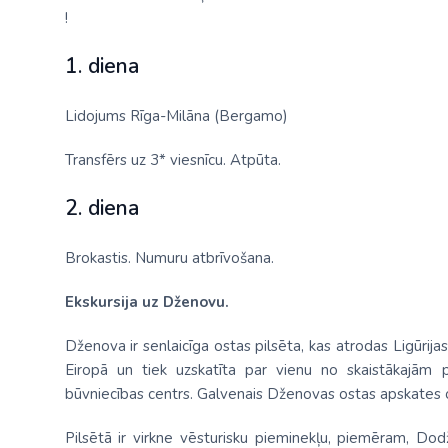
!
1. diena
Lidojums Rīga-Milāna (Bergamo)
Transfērs uz 3* viesnīcu. Atpūta.
2. diena
Brokastis. Numuru atbrīvošana.
Ekskursija uz Dženovu.
Dženova ir senlaicīga ostas pilsēta, kas atrodas Ligūrijas
Eiropā un tiek uzskatīta par vienu no skaistākajām 
būvniecības centrs. Galvenais Dženovas ostas apskates ob
Pilsētā ir virkne vēsturisku pieminekļu, piemēram, Dod