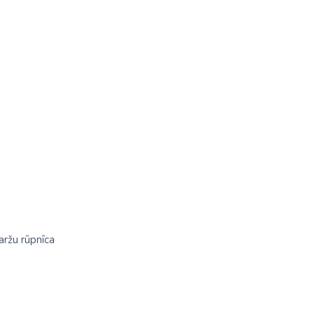
aržu rūpnīca