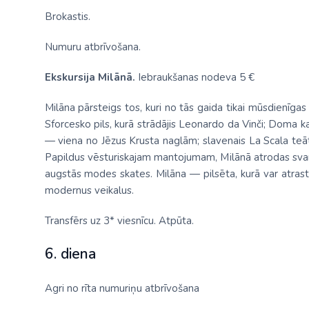
Brokastis.
Numuru atbrīvošana.
Ekskursija Milānā.
Iebraukšanas nodeva 5 €
Milāna pārsteigs tos, kuri no tās gaida tikai mūsdienīga
Sforcesko pils, kurā strādājis Leonardo da Vinči; Doma kat
— viena no Jēzus Krusta naglām; slavenais La Scala teātr
Papildus vēsturiskajam mantojumam, Milānā atrodas svarī
augstās modes skates. Milāna — pilsēta, kurā var atrast vi
modernus veikalus.
Transfērs uz 3* viesnīcu. Atpūta.
6. diena
Agri no rīta numuriņu atbrīvošana