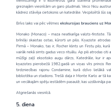
viennozīmīgi ir 5 kilometrus garā slavenā promen
greznajām viesnīcām un garo pludmali. Veco Nicu austru
kādreiz stāvēja cietoksnis un katedrāle. Vecpilsētā Jūs sa
Brīvs laiks vai pēc vēlmes
ekskursijas brauciens uz Mo
Monako (Monaco) – maza neatkarīga valsts-firstiste. Tā 
brīnišķi skaistas ostas, kūrorti un pilis. Kņaziste atrod
Pirmā – Monako, tas ir, Rocher klints un Firstu pils, kur
vairāk nekā simts gadus veco rituālu. Ap pili atrodas citi 
mūžīgi zaļš eksotisko augu dārzs, Katedrāle, kur ir a
kņazistes pierobežā 1982.gadā un viņas vīrs princis Renj
tirdzniecības rajonu Condamine, kurā dzīvo lielākā va
bibliotēka un stadions. Trešā daļa ir Monte Karlo ar tā k
un vecākajām spēļu iestādēm pasaulē, kas uzdāvināja pas
Atgriešanās viesnīcā.
5. diena