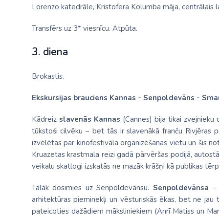
Lorenzo katedrāle, Kristofera Kolumba māja, centrālais l
Transfērs uz 3* viesnīcu. Atpūta.
3. diena
Brokastis.
Ekskursijas brauciens Kannas - Senpoldevāns - Smar
Kādreiz
slavenās Kannas
(Cannes) bija tikai zvejnieku 
tūkstoši cilvēku – bet tās ir slavenākā franču Rivjēras 
izvēlētas par kinofestivāla organizēšanas vietu un šis not
Kruazetas krastmala reizi gadā pārvēršas podijā, autost
veikalu skatlogi izskatās ne mazāk krāšņi kā publikas tērpi
Tālāk dosimies uz Senpoldevānsu.
Senpoldevānsa
–
arhitektūras pieminekļi un vēsturiskās ēkas, bet ne jau t
pateicoties dažādiem māksliniekiem (Anrī Matiss un Mar