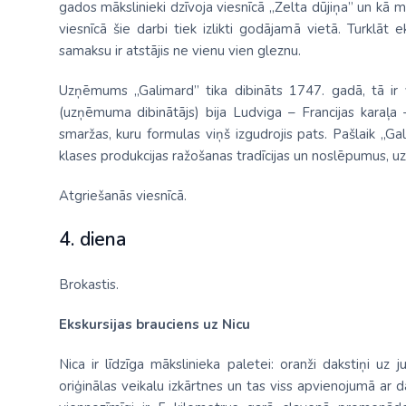
gados mākslinieki dzīvoja viesnīcā „Zelta dūjiņa” un kā 
viesnīcā šie darbi tiek izlikti godājamā vietā. Turklāt e
samaksu ir atstājis ne vienu vien gleznu.
Uzņēmums „Galimard” tika dibināts 1747. gadā, tā ir 
(uzņēmuma dibinātājs) bija Ludviga – Francijas karaļa 
smaržas, kuru formulas viņš izgudrojis pats. Pašlaik „
klases produkcijas ražošanas tradīcijas un noslēpumus, uzt
Atgriešanās viesnīcā.
4. diena
Brokastis.
Ekskursijas brauciens uz Nicu
Nica ir līdzīga mākslinieka paletei: oranži dakstiņi uz 
oriģinālas veikalu izkārtnes un tas viss apvienojumā ar