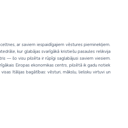
s celtnes, ar saviem iespaidīgajiem vēstures pieminekļiem.
edrāle, kur glabājas svarīgākā kristiešu pasaules relikvija
is — šo visu pilsēta ir rūpīgi saglabājusi saviem viesiem.
gākais Eiropas ekonomikas centrs, pilsētā ik gadu notiek
sas Itālijas bagātības: vēsturi, mākslu, lielisku virtuvi un