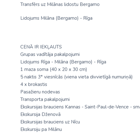
Transfērs uz Milānas lidostu Bergamo
Lidojums Milāna (Bergamo) - Rīga
CENĀ IR IEKĻAUTS
Grupas vadītāja pakalpojumi
Lidojums Rīga - Milāna (Bergamo) - Rīga
1 maza soma (40 х 20 х 30 cm)
5 naktis 3* viesnīcās (viena vieta divvietīgā numuriņā)
4 x brokastis
Pasažieru nodevas
Transporta pakalpojumi
Ekskursijas brauciens Kannas - Saint-Paul-de-Vence - sm
Ekskursija Dženovā
Ekskursijas brauciens uz Nīcu
Ekskursiju pa Milānu