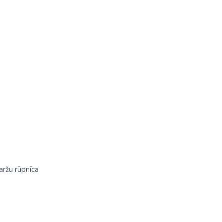
aržu rūpnīca