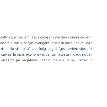
s celtnes, ar saviem iespaidīgajiem vēstures pieminekļiem.
edrāle, kur glabājas svarīgākā kristiešu pasaules relikvija
is — šo visu pilsēta ir rūpīgi saglabājusi saviem viesiem.
gākais Eiropas ekonomikas centrs, pilsētā ik gadu notiek
sas Itālijas bagātības: vēsturi, mākslu, lielisku virtuvi un