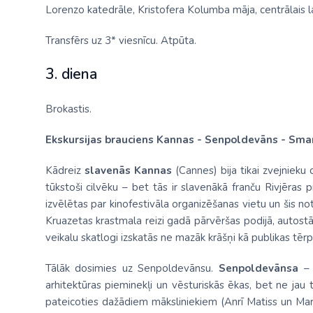
Lorenzo katedrāle, Kristofera Kolumba māja, centrālais l
Transfērs uz 3* viesnīcu. Atpūta.
3. diena
Brokastis.
Ekskursijas brauciens Kannas - Senpoldevāns - Smar
Kādreiz
slavenās Kannas
(Cannes) bija tikai zvejnieku 
tūkstoši cilvēku – bet tās ir slavenākā franču Rivjēras 
izvēlētas par kinofestivāla organizēšanas vietu un šis not
Kruazetas krastmala reizi gadā pārvēršas podijā, autost
veikalu skatlogi izskatās ne mazāk krāšņi kā publikas tērpi
Tālāk dosimies uz Senpoldevānsu.
Senpoldevānsa
–
arhitektūras pieminekļi un vēsturiskās ēkas, bet ne jau t
pateicoties dažādiem māksliniekiem (Anrī Matiss un Mar