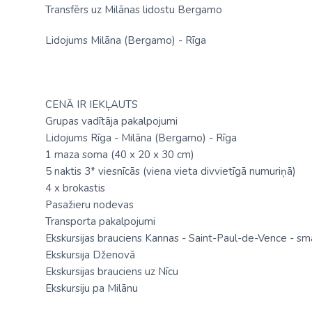
Transfērs uz Milānas lidostu Bergamo
Lidojums Milāna (Bergamo) - Rīga
CENĀ IR IEKĻAUTS
Grupas vadītāja pakalpojumi
Lidojums Rīga - Milāna (Bergamo) - Rīga
1 maza soma (40 х 20 х 30 cm)
5 naktis 3* viesnīcās (viena vieta divvietīgā numuriņā)
4 x brokastis
Pasažieru nodevas
Transporta pakalpojumi
Ekskursijas brauciens Kannas - Saint-Paul-de-Vence - sm
Ekskursija Dženovā
Ekskursijas brauciens uz Nīcu
Ekskursiju pa Milānu