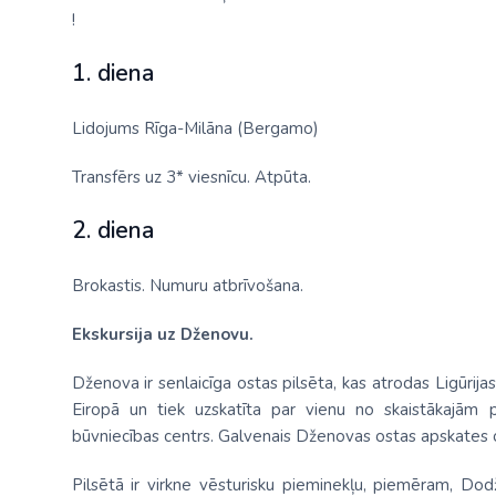
!
1. diena
Lidojums Rīga-Milāna (Bergamo)
Transfērs uz 3* viesnīcu. Atpūta.
2. diena
Brokastis. Numuru atbrīvošana.
Ekskursija uz Dženovu.
Dženova ir senlaicīga ostas pilsēta, kas atrodas Ligūrijas
Eiropā un tiek uzskatīta par vienu no skaistākajām 
būvniecības centrs. Galvenais Dženovas ostas apskates ob
Pilsētā ir virkne vēsturisku pieminekļu, piemēram, Dod