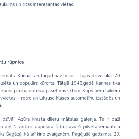
aukums un citas interesantas vietas.
žu rūpnīca
ciemats. Kannas arī tagad nav lielas – tajās dzīvo tikai 70
pilsēta un populārs kūrorts. Tālajā 1945.gadā Kannas tika
ikums pilnībā noteica pilsētiņas likteni. Kopš tiem laikiem
āvvietas – retro un luksusa klases automašīnu izstādēs un
.
 „dzīvā” Azūra krasta dīleru mākslas galerija. Te ir daži
o dēļ šī vieta ir populāra. Īstu slavu šī pilsēta iemantoja
ks Šagāls), kā arī kino zvaigznēm. Pagājušā gadsimta 20.