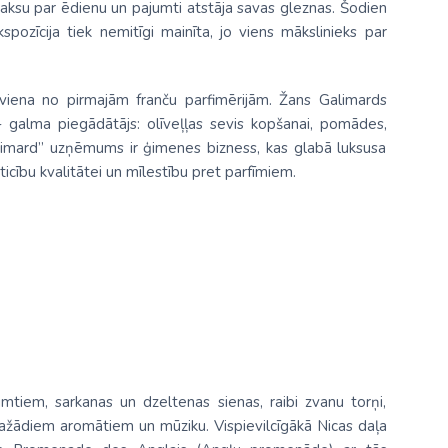
maksu par ēdienu un pajumti atstāja savas gleznas. Šodien
kspozīcija tiek nemitīgi mainīta, jo viens mākslinieks par
viena no pirmajām franču parfimērijām. Žans Galimards
- galma piegādātājs: olīveļļas sevis kopšanai, pomādes,
Galimard” uzņēmums ir ģimenes bizness, kas glabā luksusa
icību kvalitātei un mīlestību pret parfīmiem.
jumtiem, sarkanas un dzeltenas sienas, raibi zvanu torņi,
 dažādiem aromātiem un mūziku. Vispievilcīgākā Nicas daļa