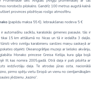
āde Promenade des Anglais (Angļu promenāde) ar tās
mos norobežo pilskalns. Gandrīz 100 metrus augstā kalnā
jutīsiet provinces pilsētiņas rosīgo atmosfēru.
nako
(papildu maksa 55 €). Iebraukšanas nodeva 5 €
ir automašīnu sacīkšu, karaliskās ģimenes pasaule, tās ir
as tikai 15 km attālumā no Nicas un tā ir iedalīta 3 daļās.
ā tūristi vēro svinīgu karabinieru sardzes maiņu saskaņā ar
apskates objekti: Okeanogrāfijas muzejs ar lielisko akvāriju,
pglabāta Monako princese Greisa Kellija, kura gāja bojā
ē III, kas nomira 2005.gadā. Otrā daļa ir pati pilsēta ar
lsts iedzīvotāju daļa. Te atrodas jūras osta, nacionālā
azino, pirmo spēļu vietu Eiropā un vienu no cienījamākajām
aules jēdzienu „kazino”.