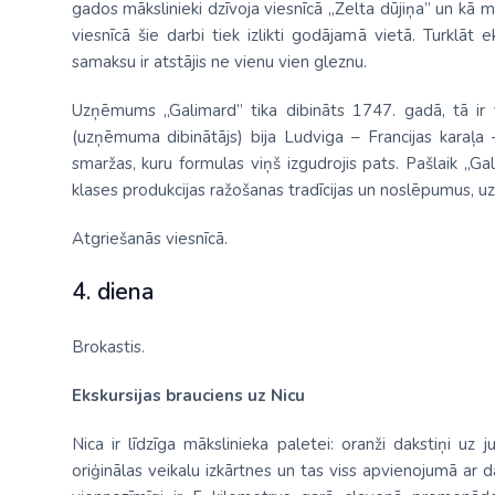
gados mākslinieki dzīvoja viesnīcā „Zelta dūjiņa” un kā 
viesnīcā šie darbi tiek izlikti godājamā vietā. Turklāt e
samaksu ir atstājis ne vienu vien gleznu.
Uzņēmums „Galimard” tika dibināts 1747. gadā, tā ir 
(uzņēmuma dibinātājs) bija Ludviga – Francijas karaļa 
smaržas, kuru formulas viņš izgudrojis pats. Pašlaik „
klases produkcijas ražošanas tradīcijas un noslēpumus, uzt
Atgriešanās viesnīcā.
4. diena
Brokastis.
Ekskursijas brauciens uz Nicu
Nica ir līdzīga mākslinieka paletei: oranži dakstiņi uz 
oriģinālas veikalu izkārtnes un tas viss apvienojumā ar