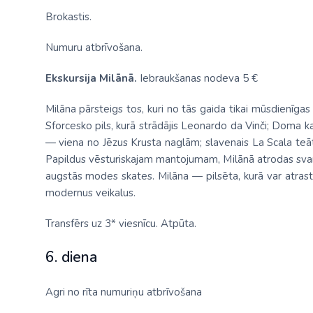
Brokastis.
Numuru atbrīvošana.
Ekskursija Milānā.
Iebraukšanas nodeva 5 €
Milāna pārsteigs tos, kuri no tās gaida tikai mūsdienīga
Sforcesko pils, kurā strādājis Leonardo da Vinči; Doma kat
— viena no Jēzus Krusta naglām; slavenais La Scala teātr
Papildus vēsturiskajam mantojumam, Milānā atrodas svarī
augstās modes skates. Milāna — pilsēta, kurā var atrast vi
modernus veikalus.
Transfērs uz 3* viesnīcu. Atpūta.
6. diena
Agri no rīta numuriņu atbrīvošana