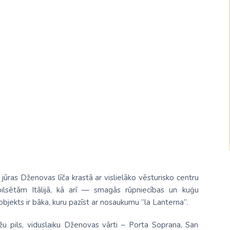
Malaizija
Nepāla
Omāna
Saūda Arābija
Singapūra
Šrilanka
Tadžikistāna
Taizeme
Uzbekistāna
 jūras Dženovas līča krastā ar vislielāko vēsturisko centru
Vjetnama
pilsētām Itālijā, kā arī — smagās rūpniecības un kuģu
jekts ir bāka, kuru pazīst ar nosaukumu “la Lanterna”.
žu pils, viduslaiku Dženovas vārti – Porta Soprana, San