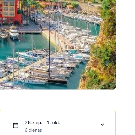
Kolumbija
Kostarika
Meksika
Panama
Ielādējam piedāvājumu...
26. sep. - 1. okt.
6 dienas