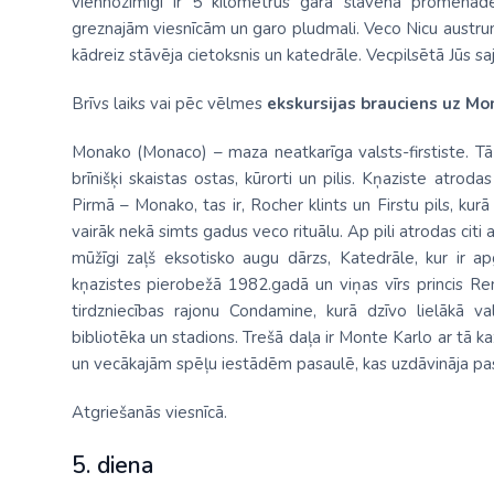
viennozīmīgi ir 5 kilometrus garā slavenā promen
greznajām viesnīcām un garo pludmali. Veco Nicu austru
kādreiz stāvēja cietoksnis un katedrāle. Vecpilsētā Jūs sa
Brīvs laiks vai pēc vēlmes
ekskursijas brauciens uz Mo
Monako (Monaco) – maza neatkarīga valsts-firstiste. Tā 
brīnišķi skaistas ostas, kūrorti un pilis. Kņaziste atrod
Pirmā – Monako, tas ir, Rocher klints un Firstu pils, kur
vairāk nekā simts gadus veco rituālu. Ap pili atrodas citi 
mūžīgi zaļš eksotisko augu dārzs, Katedrāle, kur ir a
kņazistes pierobežā 1982.gadā un viņas vīrs princis Renj
tirdzniecības rajonu Condamine, kurā dzīvo lielākā va
bibliotēka un stadions. Trešā daļa ir Monte Karlo ar tā k
un vecākajām spēļu iestādēm pasaulē, kas uzdāvināja pas
Atgriešanās viesnīcā.
5. diena