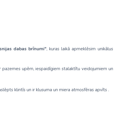
snijas dabas brīnumi"
, kuras laikā apmeklēsim unikālus
 ar pazemes upēm, iespaidīgiem stalaktītu veidojumiem un
paslēpts klintīs un ir klusuma un miera atmosfēras apvīts .