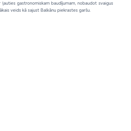
var ļauties gastronomiskam baudījumam, nobaudot svaigus
ākais veids kā sajust Balkānu piekrastes garšu.