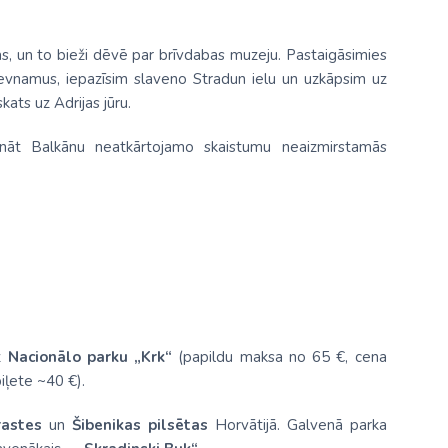
nas, un to bieži dēvē par brīvdabas muzeju. Pastaigāsimies
dievnamus, iepazīsim slaveno Stradun ielu un uzkāpsim uz
ats uz Adrijas jūru.
ināt Balkānu neatkārtojamo skaistumu neaizmirstamās
uz
Nacionālo parku „Krk“
(papildu maksa no 65 €, cena
iļete ~40 €).
rastes
un
Šibenikas pilsētas
Horvātijā. Galvenā parka