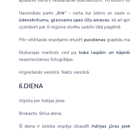
apskates vieta ir neskaitāmie ūdenskritumi
, no kuriem s
Nacionālais parks
„Krk“
– vieta, kur ūdens un saule ve
ūdenskritumu, gleznaino upes līču ainavas
, kā arī a
uzzināsiet par šī reģiona cilvēku sadzīvi tālā pagātnē.
Pēc vēlēšanās iespējams ieturēt
pusdienas
(papildu ma
Ekskursijas maršruts ved pa
koka laipām un kāpn
neaizmirstamus fotogrāfijas.
Atgriešanās viesnīcā. Nakts viesnīcā.
6.DIENA
Atpūta pie Adrijas jūras
Brokastis. Brīva diena.
Šī diena ir lieliska iespēja izbaudīt
Adrijas jūras piek