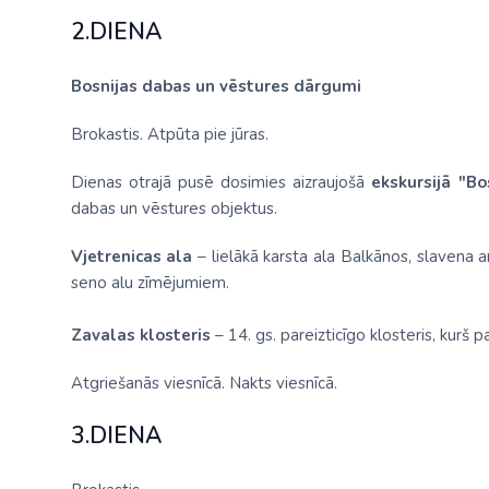
2.DIENA
Bosnijas dabas un vēstures dārgumi
Brokastis. Atpūta pie jūras.
Dienas otrajā pusē dosimies aizraujošā
ekskursijā "Bo
dabas un vēstures objektus.
Vjetrenicas ala
– lielākā karsta ala Balkānos, slavena
seno alu zīmējumiem.
Zavalas klosteris
– 14. gs. pareizticīgo klosteris, kurš 
Atgriešanās viesnīcā. Nakts viesnīcā.
3.DIENA