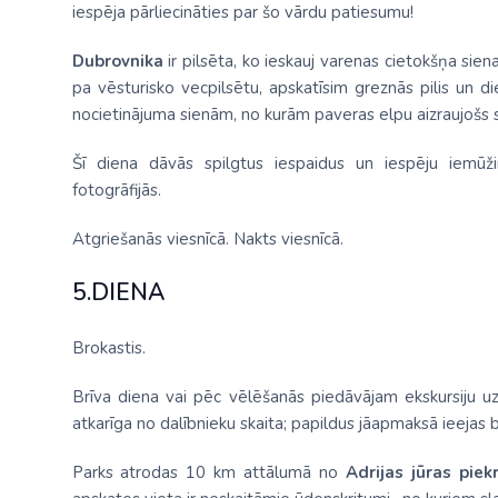
iespēja pārliecināties par šo vārdu patiesumu!
Dubrovnika
ir pilsēta, ko ieskauj varenas cietokšņa sie
pa vēsturisko vecpilsētu, apskatīsim greznās pilis un 
nocietinājuma sienām, no kurām paveras elpu aizraujošs sk
Šī diena dāvās spilgtus iespaidus un iespēju iemūž
fotogrāfijās.
Atgriešanās viesnīcā. Nakts viesnīcā.
5.DIENA
Brokastis.
Brīva diena vai pēc vēlēšanās piedāvājam ekskursiju 
atkarīga no dalībnieku skaita; papildus jāapmaksā ieejas b
Parks atrodas 10 km attālumā no
Adrijas jūras piek