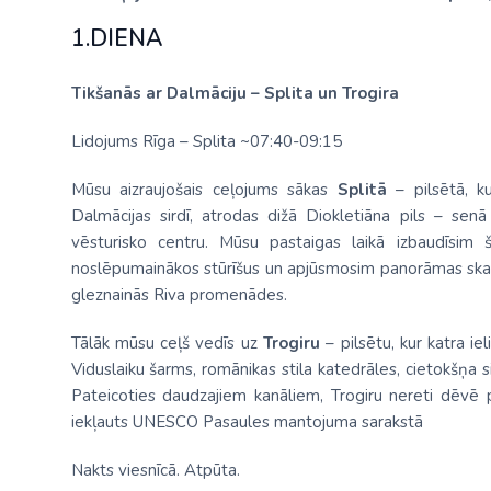
1.DIENA
Tikšanās ar Dalmāciju – Splita un Trogira
Lidojums Rīga – Splita ~07:40-09:15
Mūsu aizraujošais ceļojums sākas
Splitā
– pilsētā, ku
Dalmācijas sirdī, atrodas dižā Diokletiāna pils – sen
vēsturisko centru. Mūsu pastaigas laikā izbaudīsim 
noslēpumainākos stūrīšus un apjūsmosim panorāmas sk
gleznainās Riva promenādes.
Tālāk mūsu ceļš vedīs uz
Trogiru
– pilsētu, kur katra ie
Viduslaiku šarms, romānikas stila katedrāles, cietokšņa 
Pateicoties daudzajiem kanāliem, Trogiru nereti dēvē pa
iekļauts UNESCO Pasaules mantojuma sarakstā
Nakts viesnīcā. Atpūta.