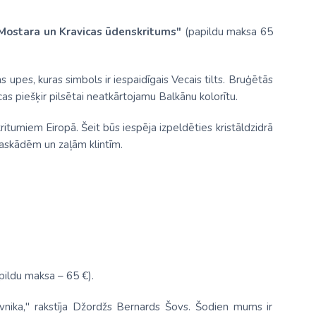
 Mostara un Kravicas ūdenskritums"
(papildu maksa 65
upes, kuras simbols ir iespaidīgais Vecais tilts. Bruģētās
cas piešķir pilsētai neatkārtojamu Balkānu kolorītu.
itumiem Eiropā. Šeit būs iespēja izpeldēties kristāldzidrā
kaskādēm un zaļām klintīm.
ildu maksa – 65 €).
nika," rakstīja Džordžs Bernards Šovs. Šodien mums ir