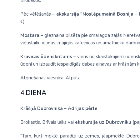
Brokastis.
Pēc vēlēšanās –
ekskursija "Noslēpumainā Bosnija –
€).
Mostara
– gleznaina pilsēta pie smaragda zaļās Neretvas 
viduslaiku ieliņas, mājīgās kafejnīcas un amatnieku darbnī
Kravicas ūdenskritums
– viens no skaistākajiem ūdenskr
ūdenī un izbaudīt iespaidīgās dabas ainavas ar krāšņām 
Atgriešanās viesnīcā. Atpūta.
4.DIENA
Krāšņā Dubrovnika – Adrijas pērle
Brokastis. Brīvais laiks vai
ekskursija uz Dubrovniku
(pap
"Tam, kurš meklē paradīzi uz zemes, jāapmeklē Dubrov