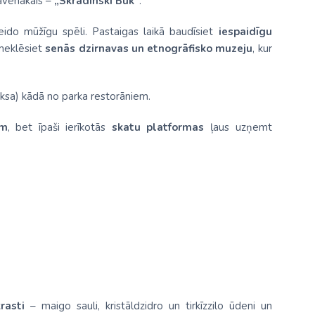
lavenākais –
„Skradinski Buk“
.
ido mūžīgu spēli. Pastaigas laikā baudīsiet
iespaidīgu
pmeklēsiet
senās dzirnavas un etnogrāfisko muzeju
, kur
ksa) kādā no parka restorāniem.
ēm
, bet īpaši ierīkotās
skatu platformas
ļaus uzņemt
rasti
– maigo sauli, kristāldzidro un tirkīzzilo ūdeni un