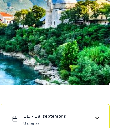
Kolumbija
Kostarika
Meksika
Panama
Ielādējam piedāvājumu...
11. - 18. septembris
8 dienas