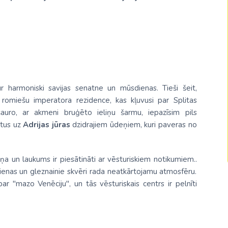
Malaizija
Nepāla
Omāna
Saūda Arābija
Singapūra
r harmoniski savijas senatne un mūsdienas. Tieši šeit,
ā romiešu imperatora rezidence, kas kļuvusi par Splitas
Šrilanka
šauro, ar akmeni bruģēto ieliņu šarmu, iepazīsim pils
atus uz
Adrijas jūras
dzidrajiem ūdeņiem, kuri paveras no
Tadžikistāna
Taizeme
liņa un laukums ir piesātināti ar vēsturiskiem notikumiem..
Uzbekistāna
sienas un gleznainie skvēri rada neatkārtojamu atmosfēru.
r "mazo Venēciju", un tās vēsturiskais centrs ir pelnīti
Vjetnama