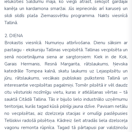
ielūkoties Saldumu mājā, ko viegli atrast, sekojot gardajai
kanēļa un kardamona smaržai. Jūs iepriecinās arī karuseļi un
sildi sildīs plaša Ziemassvētku programma. Nakts viesnīcā
Tallinā.
2. DIENA
Brokastis viesnīcā. Numuriņu atbrīvošana. Dienu sāksim ar
pastaigu - ekskursiju
Tallinas vecpilsētā. Tallinas vecpilsēta un
senā nocietinājuma siena ar sargtorņiem: Kiek in de Kok,
Garais Hermanis, Resnā Margarita, rātslaukums, Ņevska
katedrāle Tompea kalnā, skatu laukums uz Lejaspilsētu un
jūru, rātslaukums, vecākais publiskais pulkstenis Tallinā un
interesantie vecpilsētas pagalmiņi. Tomēr pilsētā ir vēl daudz
citu vēsturiski nozīmīgu vietu, kuras ir atklāšanas vērtas – tā
sauktā
Citādā Tallina
. Tās ir bijušo lielo industriālo uzņēmumu
teritorijas, kurās tagad kūsā pilnīgi jauna dzīve. Pavisam netālu
no vecpilsētas, aiz dzelzceļa stacijas ir omulīgi paslēpusies
Telliskivi radošā pilsētiņa
. Kādreiz šeit atradās liela dzelsceļa
vagonu remonta rūpnīca. Tagad tā pārtapusi par valdzinošu