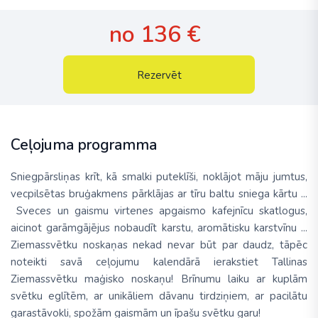
no 136 €
Rezervēt
Ceļojuma programma
Sniegpārsliņas krīt, kā smalki puteklīši, noklājot māju jumtus,
vecpilsētas bruģakmens pārklājas ar tīru baltu sniega kārtu ...
Sveces un gaismu virtenes apgaismo kafejnīcu skatlogus,
aicinot garāmgājējus nobaudīt karstu, aromātisku karstvīnu ...
Ziemassvētku noskaņas nekad nevar būt par daudz, tāpēc
noteikti savā ceļojumu kalendārā ierakstiet Tallinas
Ziemassvētku maģisko noskaņu! Brīnumu laiku ar kuplām
svētku eglītēm, ar unikāliem dāvanu tirdziņiem, ar pacilātu
garastāvokli, spožām gaismām un īpašu svētku garu!