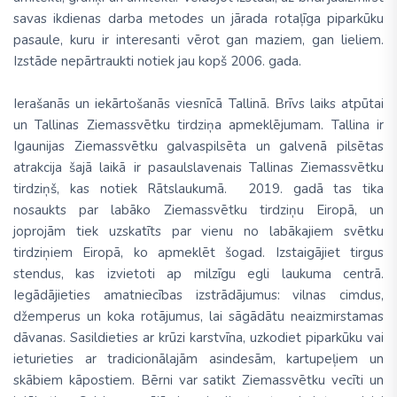
savas ikdienas darba metodes un jārada rotaļīga piparkūku
pasaule, kuru ir interesanti vērot gan maziem, gan lieliem.
Izstāde nepārtraukti notiek jau kopš 2006. gada.
Ierašanās un iekārtošanās viesnīcā Tallinā. Brīvs laiks atpūtai
un Tallinas Ziemassvētku tirdziņa apmeklējumam.
Tallina
ir
Igaunijas Ziemassvētku galvaspilsēta un galvenā pilsētas
atrakcija šajā laikā ir
pasaulslavenais Tallinas Ziemassvētku
tirdziņš,
kas notiek Rātslaukumā. 2019. gadā tas tika
nosaukts par labāko Ziemassvētku tirdziņu Eiropā, un
joprojām tiek uzskatīts par vienu no labākajiem svētku
tirdziņiem Eiropā, ko apmeklēt šogad. Izstaigājiet tirgus
stendus, kas izvietoti ap milzīgu egli laukuma centrā.
Iegādājieties amatniecības izstrādājumus: vilnas cimdus,
džemperus un koka rotājumus, lai sāgādātu neaizmirstamas
dāvanas. Sasildieties ar krūzi karstvīna, uzkodiet piparkūku vai
ieturieties ar tradicionālajām asindesām, kartupeļiem un
skābiem kāpostiem. Bērni var satikt Ziemassvētku vecīti un