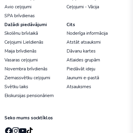
Avio ceļojumi
Ceļojumi - Vācija
SPA brīvdienas
Dažādi piedāvājumi
Cits
Skolēnu brīvlaikā
Noderīga informācija
Ceļojumi Lieldienās
Atstāt atsauksmi
Maija brīvdienās
Dāvanu kartes
Vasaras ceļojumi
Atlaides grupām
Novembra brīvdienās
Piedāvāt ideju
Ziemassvētku ceļojumi
Jaunumi e-pastā
Svētku laiks
Atsauksmes
Ekskursijas pensionāriem
Seko mums socktīklos