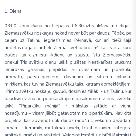
1. Diena
03:00 izbraukšana no Liepājas. 06:30 izbraukšana no Rīgas.
Ziemassvētku noskaņas nekad nevar būt par daudz. Tāpēc, pa
ceļam uz Tallinu, iegriezīsimies Pērnavā, kur arī, tieši šajā
nedeļas nogalē, notiek
Ziemassvētku tirdziņš.
Tā ir vieta, kurp
doties, lai aizmirstu ikdienu un sajustu īstu Ziemassvētku
prieku! Trīs svētku dienu laikā pilsētas Neatkarības laukums
iemirdzas gaismās, piepildās ar dziesmām un piparkūku
aromātu, pārsteigumiem, dāvanām un siltuma pilniem
mirkļiem, kas tuvina Ziemassvētku laiku katram apmeklētājam.
Pirmo svētku noskaņu guvuši, dosimies tālāk - uz Tallinu, kur
baudīsim vienu no populārākajiem pasākumiem Ziemassvētku
laikā.
“Piparkūku mānija”
ir mākslas izstāde ar vienu
nosacījumu – visam jābūt gatavotam no piparkūkām. Nav cita
projekta, kas apvienotu tik daudz radošu cilvēku no dažādām
jomām – keramiķi, metālmākslinieki, tekstildizaineri, interjera
arhitekti, grafiķi un arhitekti. Veidojot izstādi, uz brīdi jāaizmirst