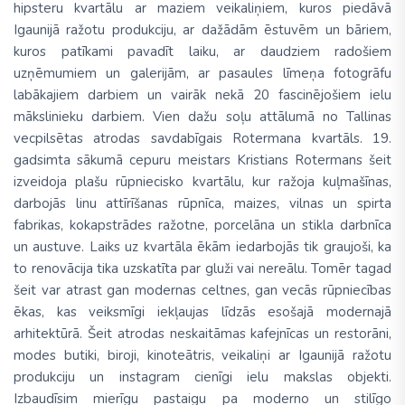
hipsteru kvartālu ar maziem veikaliņiem, kuros piedāvā
Igaunijā ražotu produkciju, ar dažādām ēstuvēm un bāriem,
kuros patīkami pavadīt laiku, ar daudziem radošiem
uzņēmumiem un galerijām, ar pasaules līmeņa fotogrāfu
labākajiem darbiem un vairāk nekā 20 fascinējošiem ielu
mākslinieku darbiem. Vien dažu soļu attālumā no Tallinas
vecpilsētas atrodas
savdabīgais
Rotermana kvartāls.
19.
gadsimta sākumā cepuru meistars Kristians Rotermans šeit
izveidoja plašu rūpniecisko kvartālu, kur ražoja kuļmašīnas,
darbojās linu attīrīšanas rūpnīca, maizes, vilnas un spirta
fabrikas, kokapstrādes ražotne, porcelāna un stikla darbnīca
un austuve. Laiks uz kvartāla ēkām iedarbojās tik graujoši, ka
to renovācija tika uzskatīta par gluži vai nereālu. Tomēr tagad
šeit var atrast gan modernas celtnes, gan vecās rūpniecības
ēkas, kas veiksmīgi iekļaujas līdzās esošajā modernajā
arhitektūrā. Šeit atrodas neskaitāmas kafejnīcas un restorāni,
modes butiki, biroji, kinoteātris, veikaliņi ar Igaunijā ražotu
produkciju un instagram cienīgi ielu makslas objekti.
Izbaudīsim mierīgu pastaigu pa moderno un stilīgo