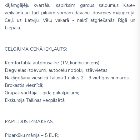
kājāmgājēju kvartālu, sapirksim gardus saldumus Kalev
veikaliņā un tad, pilnām somām dāvanu, dosimies mājupceļā.
Ceļš uz Latviju. Vēlu vakarā - naktī atgriešanās Rīgā un
Liepājā.
CEĻOJUMA CENĀ IEKĻAUTS:
Komfortabla autobusa īre (TV, kondicionieris);
Degvielas izdevumi, autoceļu nodokļi, stāvvietas;
Nakšņošana viesnīcā Tallinā 1 nakts 2 – 3 vietīgos numuros;
Brokastis viesnīcā;
Grupas vadītāja – gida pakalpojumi;
Ekskursija Tallinas vecpilsētā.
PAPILDUS IZMAKSAS:
Piparkūku mānija – 5 EUR;