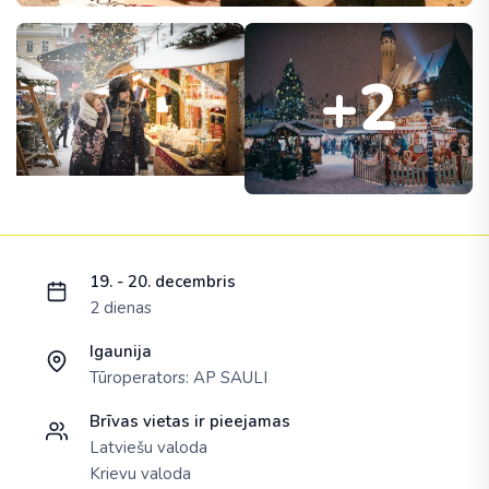
+2
Ielādējam piedāvājumu...
19. - 20. decembris
2 dienas
Igaunija
Tūroperators:
AP SAULI
Brīvas vietas ir pieejamas
Latviešu valoda
Krievu valoda