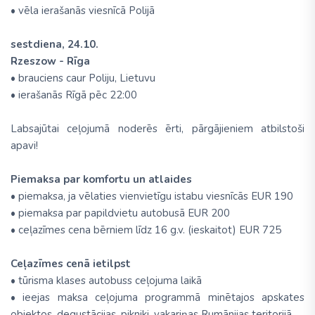
• vēla ierašanās viesnīcā Polijā
sestdiena, 24.10.
Rzeszow - Rīga
• brauciens caur Poliju, Lietuvu
• ierašanās Rīgā pēc 22:00
Labsajūtai ceļojumā noderēs ērti, pārgājieniem atbilstoši
apavi!
Piemaksa par komfortu un atlaides
• piemaksa, ja vēlaties vienvietīgu istabu viesnīcās EUR 190
• piemaksa par papildvietu autobusā EUR 200
• ceļazīmes cena bērniem līdz 16 g.v. (ieskaitot) EUR 725
Ceļazīmes cenā ietilpst
• tūrisma klases autobuss ceļojuma laikā
• ieejas maksa ceļojuma programmā minētajos apskates
objektos, degustācijas, pikniki, vakariņas Rumānijas teritorijā