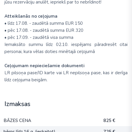
jūsu rezervāciju anulēt, iepriekš par to nebrīdinot!
Atteikšanās no ceļojuma
• līdz 17.08. - zaudētā summa EUR 150
• pēc 17.08. - zaudētā summa EUR 320
• pēc 17.09. - zaudētā visa summa
Iemaksāto summu līdz 02.10. iespējams pāradresēt citai
personai, kura vēlas doties minētajā ceļojumā
Ceļojumam nepieciešamie dokumenti
LR pilsoņa pase/ID karte vai LR nepilsoņa pase, kas ir derīga
līdz ceļojuma beigām.
Izmaksas
BĀZES CENA
825 €
bērns līdz 16 g. (ieskaitot)
725 €