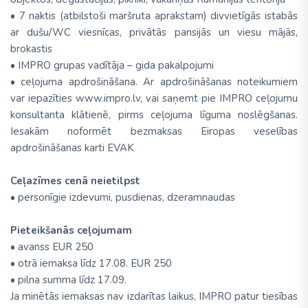
• 7 naktis (atbilstoši maršruta aprakstam) divvietīgās istabās
ar dušu/WC viesnīcas, privātās pansijās un viesu mājās,
brokastis
• IMPRO grupas vadītāja – gida pakalpojumi
• ceļojuma apdrošināšana. Ar apdrošināšanas noteikumiem
var iepazīties www.impro.lv, vai saņemt pie IMPRO ceļojumu
konsultanta klātienē, pirms ceļojuma līguma noslēgšanas.
Iesakām noformēt bezmaksas Eiropas veselības
apdrošināšanas karti EVAK
Ceļazīmes cenā neietilpst
• personīgie izdevumi, pusdienas, dzeramnaudas
Pieteikšanās ceļojumam
• avanss EUR 250
• otrā iemaksa līdz 17.08. EUR 250
• pilna summa līdz 17.09.
Ja minētās iemaksas nav izdarītas laikus, IMPRO patur tiesības