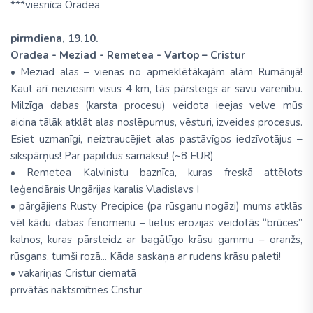
***viesnīca Oradea
pirmdiena, 19.10.
Oradea - Meziad - Remetea - Vartop – Cristur
• Meziad alas – vienas no apmeklētākajām alām Rumānijā!
Kaut arī neiziesim visus 4 km, tās pārsteigs ar savu varenību.
Milzīga dabas (karsta procesu) veidota ieejas velve mūs
aicina tālāk atklāt alas noslēpumus, vēsturi, izveides procesus.
Esiet uzmanīgi, neiztraucējiet alas pastāvīgos iedzīvotājus –
sikspārņus! Par papildus samaksu! (~8 EUR)
• Remetea Kalvinistu baznīca, kuras freskā attēlots
leģendārais Ungārijas karalis Vladislavs I
• pārgājiens Rusty Precipice (pa rūsganu nogāzi) mums atklās
vēl kādu dabas fenomenu – lietus erozijas veidotās “brūces”
kalnos, kuras pārsteidz ar bagātīgo krāsu gammu – oranžs,
rūsgans, tumši rozā... Kāda saskaņa ar rudens krāsu paleti!
• vakariņas Cristur ciematā
privātās naktsmītnes Cristur