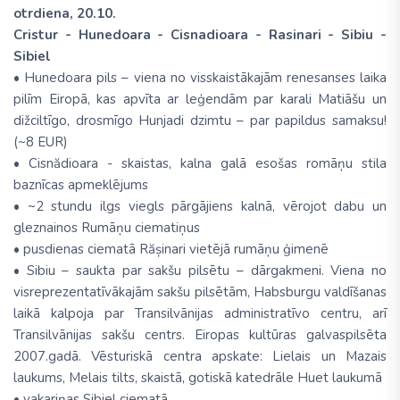
otrdiena, 20.10.
Cristur - Hunedoara - Cisnadioara - Rasinari - Sibiu -
Sibiel
• Hunedoara pils – viena no visskaistākajām renesanses laika
pilīm Eiropā, kas apvīta ar leģendām par karali Matiāšu un
dižciltīgo, drosmīgo Hunjadi dzimtu – par papildus samaksu!
(~8 EUR)
• Cisnădioara - skaistas, kalna galā esošas romāņu stila
baznīcas apmeklējums
• ~2 stundu ilgs viegls pārgājiens kalnā, vērojot dabu un
gleznainos Rumāņu ciematiņus
• pusdienas ciematā Rășinari vietējā rumāņu ģimenē
• Sibiu – saukta par sakšu pilsētu – dārgakmeni. Viena no
visreprezentatīvākajām sakšu pilsētām, Habsburgu valdīšanas
laikā kalpoja par Transilvānijas administratīvo centru, arī
Transilvānijas sakšu centrs. Eiropas kultūras galvaspilsēta
2007.gadā. Vēsturiskā centra apskate: Lielais un Mazais
laukums, Melais tilts, skaistā, gotiskā katedrāle Huet laukumā
• vakariņas Sibiel ciematā