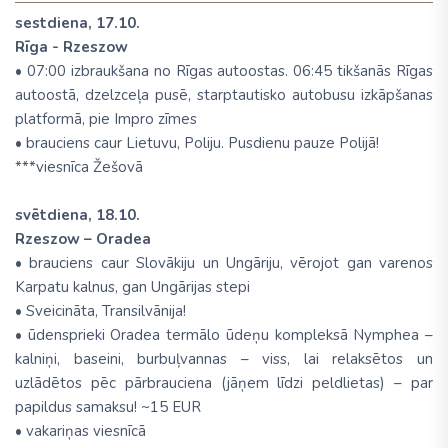
sestdiena, 17.10.
Rīga - Rzeszow
• 07:00 izbraukšana no Rīgas autoostas. 06:45 tikšanās Rīgas
autoostā, dzelzceļa pusē, starptautisko autobusu izkāpšanas
platformā, pie Impro zīmes
• brauciens caur Lietuvu, Poliju. Pusdienu pauze Polijā!
***viesnīca Žešovā
svētdiena, 18.10.
Rzeszow – Oradea
• brauciens caur Slovākiju un Ungāriju, vērojot gan varenos
Karpatu kalnus, gan Ungārijas stepi
• Sveicināta, Transilvānija!
• ūdensprieki Oradea termālo ūdeņu kompleksā Nymphea –
kalniņi, baseini, burbuļvannas – viss, lai relaksētos un
uzlādētos pēc pārbrauciena (jāņem līdzi peldlietas) – par
papildus samaksu! ~15 EUR
• vakariņas viesnīcā