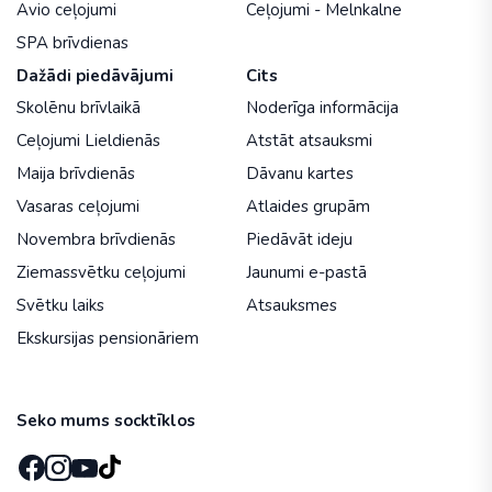
Avio ceļojumi
Ceļojumi - Melnkalne
SPA brīvdienas
Dažādi piedāvājumi
Cits
Skolēnu brīvlaikā
Noderīga informācija
Ceļojumi Lieldienās
Atstāt atsauksmi
Maija brīvdienās
Dāvanu kartes
Vasaras ceļojumi
Atlaides grupām
Novembra brīvdienās
Piedāvāt ideju
Ziemassvētku ceļojumi
Jaunumi e-pastā
Svētku laiks
Atsauksmes
Ekskursijas pensionāriem
Seko mums socktīklos