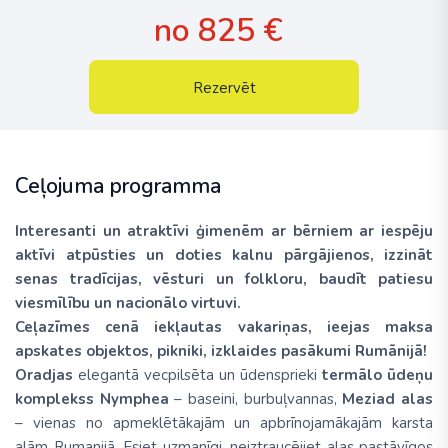
no 825 €
Rezervēt
Ceļojuma programma
Interesanti un atraktīvi ģimenēm ar bērniem ar iespēju
aktīvi atpūsties un doties kalnu pārgājienos, izzināt
senas tradīcijas, vēsturi un folkloru, baudīt patiesu
viesmīlību un nacionālo virtuvi.
Ceļazīmes cenā iekļautas vakariņas, ieejas maksa
apskates objektos, pikniki, izklaides pasākumi Rumānijā!
Oradjas
elegantā vecpilsēta un ūdensprieki
termālo ūdeņu
komplekss
Nymphea
– baseini, burbuļvannas,
Meziad
alas
– vienas no apmeklētākajām un apbrīnojamākajām karsta
alām Rumanijā. Esiet uzmanīgi, neiztraucējiet alas pastāvīgos