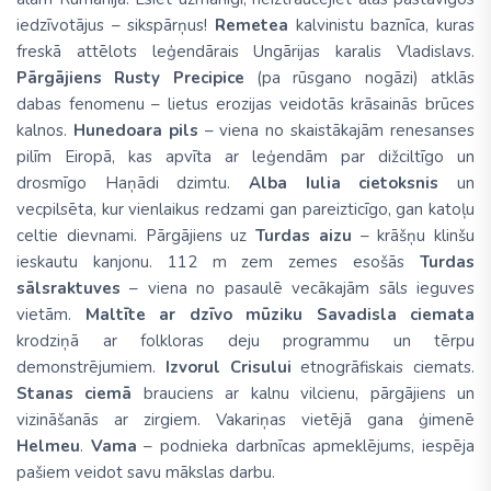
iedzīvotājus – sikspārņus!
Remetea
kalvinistu baznīca, kuras
freskā attēlots leģendārais Ungārijas karalis Vladislavs.
Pārgājiens
Rusty
Precipice
(pa rūsgano nogāzi) atklās
dabas fenomenu – lietus erozijas veidotās krāsainās brūces
kalnos.
Hunedoara
pils
– viena no skaistākajām renesanses
pilīm Eiropā, kas apvīta ar leģendām par dižciltīgo un
drosmīgo Haņādi dzimtu.
Alba
Iulia
cietoksnis
un
vecpilsēta, kur vienlaikus redzami gan pareizticīgo, gan katoļu
celtie dievnami. Pārgājiens uz
Turdas
aizu
– krāšņu klinšu
ieskautu kanjonu. 112 m zem zemes esošās
Turdas
sālsraktuves
– viena no pasaulē vecākajām sāls ieguves
vietām.
Maltīte
ar
dzīvo
mūziku
Savadisla
ciemata
krodziņā ar folkloras deju programmu un tērpu
demonstrējumiem.
Izvorul
Crisului
etnogrāfiskais ciemats.
Stanas
ciemā
brauciens ar kalnu vilcienu, pārgājiens un
vizināšanās ar zirgiem. Vakariņas vietējā gana ģimenē
Helmeu
.
Vama
– podnieka darbnīcas apmeklējums, iespēja
pašiem veidot savu mākslas darbu.