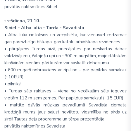
privātās naktsmītnes Sibiel
trešdiena, 21.10.
Sibiel - Alba Iulia - Turda - Savadisla
• Alba Iulia cietoksnis un vecpilsēta, kur vienuviet redzamas
gan pareizticīgo bīskapa, gan katoļu arhibīskapa rezidences
• pārgājiens Turdas aizā, priecājoties par neskartas dabas
valdzinājumu, čalojošu upi un ~300 m augstām, majestātiskām
klinšainām sienām, pāri kurām var saskatīt debesjumu.
• 600 m garš nobrauciens ar zip-line – par papildus samaksu!
(~10EUR)
• pikniks!
• Turdas sāls raktuves – viena no vecākajām sāls ieguves
vietām 112 m zem zemes. Par papildus samaksu! (~15 EUR)
• maltīte dzīvās mūzikas pavadījumā Savadisla ciemata
krodziņā mums ļaus sajust neviltotu viesmīlību no sirds uz
sirdi! Tautas deju programma un tērpu prezentācija
privātās naktsmītnes Savadisla