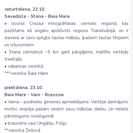
ceturtdiena, 22.10.
Savadisla - Stana - Baia Mare
• Izvorul Crisului etnogrāfiskais ciemats reģionā, kas
pazīstams kā ungāru apdzīvots reģions Transilvānijā, un ir
slavens ar savu spilgto tautas mākslu, īpašiem tautas tērpiem
un izšuvumiem
• Stana ciematiņā ~5 km garš pārgājiens, maltīte vietējās
tradīcijās
• vakariņas viesnīcā
***viesnīca Baia Mare
piektdiena, 23.10.
Baia Mare - Vam - Rzeszow
• Vama – podnieku ģimenes apmeklējums. Vietējie darinājumi,
motīvi, iespēja pašam veidot savu mākslas darbu. Un neliels
pārsteigums noslēgumā!
• brauciens caur Ungāriju, Poliju
**viesnīca Žešovā